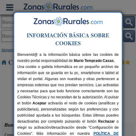
INFORMACIÓN BÁSICA SOBRE
COOKIES
Alojamientos
>
Galicia
>
Ourense
> Fontefria
Bienvenid@ a la información básica sobre las cookies de
Casas Rurales cerca de Fontefria
nuestro portal responsabilidad de
Mario Temprado Casas
.
Una cookie o galleta informática es un pequeño archivo de
información que se guarda en tu pc, smartphone o tablet al
visitar el portal. Algunas son nuestras y otras pertenecen a
empresas externas que nos prestan servicios. Las activadas
y necesarias para que todo funcione correctamente son las
Cookies Técnicas y no necesitan de tu autorización. Al pulsar
el botón
Aceptar
activarás el resto de cookies (analíticas y
Apartamentos Vía Nova
rs.
4+1 pers.
publicitarias), personalizadas según tus preferencias y con
 €
25 €
Lobios (Ourense)
desde
publicidad ajustada a tus búsquedas. Estas últimas puedes
desactivarlas por completo pulsando el botón
Rechazar
o
Buscar
elegir su activación/desactivación desde “Configuración de
Cookies”. Más información en nuestra
POLÍTICA DE
Comunidades: