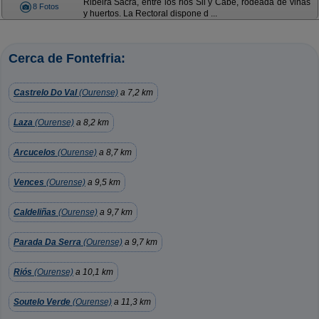
Ribeira Sacra, entre los rios Sil y Cabe, rodeada de viñas
8 Fotos
y huertos. La Rectoral dispone d ...
Cerca de Fontefria:
Castrelo Do Val
(Ourense)
a 7,2 km
Laza
(Ourense)
a 8,2 km
Arcucelos
(Ourense)
a 8,7 km
Vences
(Ourense)
a 9,5 km
Caldeliñas
(Ourense)
a 9,7 km
Parada Da Serra
(Ourense)
a 9,7 km
Riós
(Ourense)
a 10,1 km
Soutelo Verde
(Ourense)
a 11,3 km