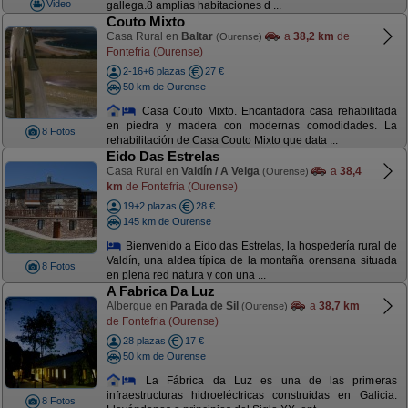
Video
gallega.8 amplias habitaciones d ...
Couto Mixto
Casa Rural en
Baltar
a
38,2 km
de
(Ourense)
Fontefria (Ourense)
2-16+6 plazas
27 €
50 km de Ourense
Casa Couto Mixto. Encantadora casa rehabilitada
en piedra y madera con modernas comodidades. La
8 Fotos
rehabilitación de Casa Couto Mixto que data ...
Eido Das Estrelas
Casa Rural en
Valdín / A Veiga
a
38,4
(Ourense)
km
de Fontefria (Ourense)
19+2 plazas
28 €
145 km de Ourense
Bienvenido a Eido das Estrelas, la hospedería rural de
Valdín, una aldea típica de la montaña orensana situada
8 Fotos
en plena red natura y con una ...
A Fabrica Da Luz
Albergue en
Parada de Sil
a
38,7 km
(Ourense)
de Fontefria (Ourense)
28 plazas
17 €
50 km de Ourense
La Fábrica da Luz es una de las primeras
infraestructuras hidroeléctricas construidas en Galicia.
8 Fotos