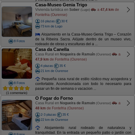
Casa-Museo Genia Trigo
Vivienda turística en
Sober
a
47,4 km
de
(Lugo)
Fontefria (Ourense)
16 plazas
30 €
73 km de Lugo
Alojamiento en la Casa-Museo Genia Trigo – Corazón
de la Ribeira Sacra. Alójate dentro de un museo vivo,
8 Fotos
rodeado de obras y esculturas del a ...
Casa da Canella
Casa Rural en
Nogueira de Ramuín
a
(Ourense)
47,9 km
de Fontefria (Ourense)
4 plazas
35 €
21 km de Ourense
Pequeña casa rural de estilo rústico muy acogedora y
8 Fotos
confortable. Acondicionada con todo lo necesario para
pasar un fin de semana o vacacion ...
(1 comentario)
O Fogar do Forno
Casa Rural en
Nogueira de Ramuin
a
(Ourense)
48 km
de Fontefria (Ourense)
2-3 plazas
35 €
22 km de Ourense
Alojamiento rural rodeado de naturaleza y
tranquilidad. En la entrada un pequeño patio o jardín con
8 Fotos