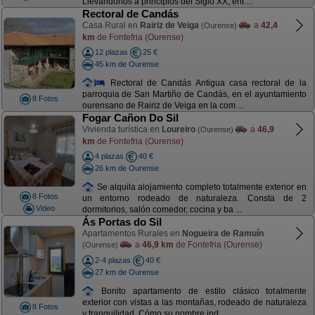
Llevándonos a principios del Siglo XX, ent ...
Rectoral de Candás
Casa Rural en
Rairiz de Veiga
a
42,4
(Ourense)
km
de Fontefria (Ourense)
12 plazas
25 €
45 km de Ourense
Rectoral de Candás Antigua casa rectoral de la
parroquia de San Martiño de Candás, en el ayuntamiento
8 Fotos
ourensano de Rairiz de Veiga en la com ...
Fogar Cañon Do Sil
Vivienda turística en
Loureiro
a
46,9
(Ourense)
km
de Fontefria (Ourense)
4 plazas
40 €
26 km de Ourense
Se alquila alojamiento completo totalmente exterior en
8 Fotos
un entorno rodeado de naturaleza. Consta de 2
Video
dormitorios, salón comedor, cocina y ba ...
Ás Portas do Sil
Apartamentos Rurales en
Nogueira de Ramuín
a
46,9 km
de Fontefria (Ourense)
(Ourense)
2-4 plazas
40 €
27 km de Ourense
Bonito apartamento de estilo clásico totalmente
exterior con vistas a las montañas, rodeado de naturaleza
8 Fotos
y tranquilidad. Cómo su nombre ind ...