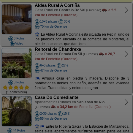
Aldea Rural A Cortiña
Casa Rural en
Castrelo Do Val
a
5,5
(Ourense)
km
de Fontefria (Ourense)
10+3 plazas
30 €
70 km de Ourense
La Aldea Rural A Cortiña está situada en Pepín, uno de
8 Fotos
los pueblos con encanto de la comarca de Monterrei, al
Video
pie de los montes que dan form ...
Reitoral de Chandrexa
Casa Rural en
Parada Do Sil
a
20,7
(Ourense)
km
de Fontefria (Ourense)
6+3 plazas
27 €
47 km de Ourense
Antigua casa en piedra y madera. Dispone de 3
8 Fotos
habitaciones dobles con baño, además de ser vivienda
familiar. Tranquilidad y entorno de gran ...
(1 comentario)
Casa Do Comediante
Apartamentos Rurales en
San Xoan de Rio
a
34,2 km
de Fontefria (Ourense)
(Ourense)
2-35 plazas
15 €
55 km de Ourense
Entre la Ribeira Sacra y la Estación de Manzaneda,
44 Fotos
estos siete apartamentos turísticos forman parte de una