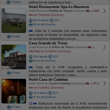
5 Videos
edificación de arquitectura tradi ...
Hotel Restaurante Spa As Maceiras
Hotel Rural en
Puebla de Trives
a
34,5
(Ourense)
km
de Fontefria (Ourense)
42+10 plazas
35 €
69 km de Ourense
Hotel de 2 estrellas con amplias salas. Actividades
para pasar el tiempo en tranqulidad. Se organizan rutas
8 Fotos
de senderismo adaptadaa a sus po ...
Casa Grande de Trives
Casa Rural en
A Pobra de Trives
a
(Ourense)
34,5 km
de Fontefria (Ourense)
18+6 plazas
33 €
69 km de Ourense
Casa del S. XVIII. Acogedora y confortable.9
habitaciones con baño completo. Jardín, capilla y patio
8 Fotos
interior tradicional. Galerías y salas ...
Hotel Casa de Caldelas
Hotel Rural en
Castro Caldelas
a
37,4
(Ourense)
km
de Fontefria (Ourense)
16+6 plazas
25 €
47 km de Ourense
Edificación blasonada del S XVIII, recientemente
8 Fotos
restaurada que viste de diseño la arquitectura tradicional