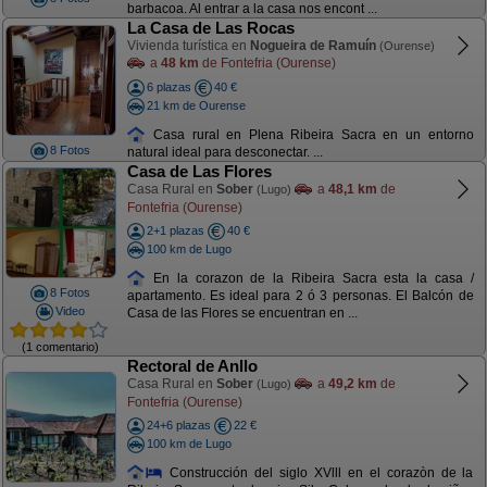
barbacoa. Al entrar a la casa nos encont ...
La Casa de Las Rocas
Vivienda turística en
Nogueira de Ramuín
(Ourense)
a
48 km
de Fontefria (Ourense)
6 plazas
40 €
21 km de Ourense
Casa rural en Plena Ribeira Sacra en un entorno
8 Fotos
natural ideal para desconectar. ...
Casa de Las Flores
Casa Rural en
Sober
a
48,1 km
de
(Lugo)
Fontefria (Ourense)
2+1 plazas
40 €
100 km de Lugo
En la corazon de la Ribeira Sacra esta la casa /
8 Fotos
apartamento. Es ideal para 2 ó 3 personas. El Balcón de
Video
Casa de las Flores se encuentran en ...
(1 comentario)
Rectoral de Anllo
Casa Rural en
Sober
a
49,2 km
de
(Lugo)
Fontefria (Ourense)
24+6 plazas
22 €
100 km de Lugo
Construcción del siglo XVlll en el corazòn de la