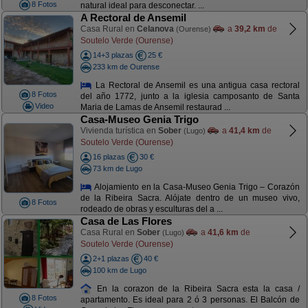
8 Fotos
natural ideal para desconectar. ...
A Rectoral de Ansemil
Casa Rural en
Celanova
a
39,2 km
de
(Ourense)
Soutelo Verde (Ourense)
14+3 plazas
25 €
233 km de Ourense
La Rectoral de Ansemil es una antigua casa rectoral
8 Fotos
del año 1772, junto a la iglesia camposanto de Santa
Video
Maria de Lamas de Ansemil restaurad ...
Casa-Museo Genia Trigo
Vivienda turística en
Sober
a
41,4 km
de
(Lugo)
Soutelo Verde (Ourense)
16 plazas
30 €
73 km de Lugo
Alojamiento en la Casa-Museo Genia Trigo – Corazón
de la Ribeira Sacra. Alójate dentro de un museo vivo,
8 Fotos
rodeado de obras y esculturas del a ...
Casa de Las Flores
Casa Rural en
Sober
a
41,6 km
de
(Lugo)
Soutelo Verde (Ourense)
2+1 plazas
40 €
100 km de Lugo
En la corazon de la Ribeira Sacra esta la casa /
8 Fotos
apartamento. Es ideal para 2 ó 3 personas. El Balcón de