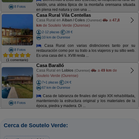
Valdín, una aldea típica de la montaña orensana situada
8 Fotos
en plena red natura y con una ...
Casa Rural Vila Centellas
Casa Rural en
Alban / Coles
a
47,8
(Ourense)
km
de Soutelo Verde (Ourense)
2-12 plazas
28 €
10 km de Ourense
Casa Rural con varias distinciones tanto por su
8 Fotos
restauración como por su trato a los viajeros y su sitio web.
Es una casa del s. XVIII resta ...
(1 comentario)
Casa Baralló
Casa Rural en
Lobios
a
49 km
de
(Ourense)
Soutelo Verde (Ourense)
7+1 plazas
24 €
67 km de Ourense
Casa de labranza de finales del siglo XIX rehabilitada,
manteniendo la estructura original y los materiales de la
8 Fotos
época, piedra y madera. Di ...
Cerca de Soutelo Verde: