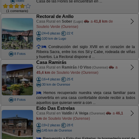
Video
Casa de las Flores se encuentran en ...
(1 comentario)
Rectoral de Anllo
Casa Rural en
Sober
a
41,8 km
de
(Lugo)
Soutelo Verde (Ourense)
24+6 plazas
22 €
100 km de Lugo
Construcción del siglo XVlll en el corazòn de la
Ribeira Sacra, entre los rios Sil y Cabe, rodeada de viñas
8 Fotos
y huertos. La Rectoral dispone d ...
Casa Ramirás
Casa Rural en
Ramirás / O Viso
a
(Ourense)
45,4 km
de Soutelo Verde (Ourense)
16+4 plazas
25 €
30 km de Ourense
Hemos recuperado nuestra vieja casa familiar para
convertirla en una casa confortable donde recibir a todos
8 Fotos
aquellos que quieran venir a con ...
Eido Das Estrelas
Casa Rural en
Valdín / A Veiga
a
46,1
(Ourense)
km
de Soutelo Verde (Ourense)
19+2 plazas
28 €
145 km de Ourense
Bienvenido a Eido das Estrelas, la hospedería rural de