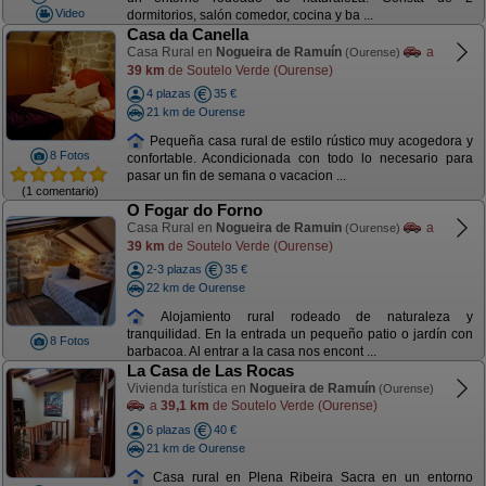
Video
dormitorios, salón comedor, cocina y ba ...
Casa da Canella
Casa Rural en
Nogueira de Ramuín
a
(Ourense)
39 km
de Soutelo Verde (Ourense)
4 plazas
35 €
21 km de Ourense
Pequeña casa rural de estilo rústico muy acogedora y
8 Fotos
confortable. Acondicionada con todo lo necesario para
pasar un fin de semana o vacacion ...
(1 comentario)
O Fogar do Forno
Casa Rural en
Nogueira de Ramuin
a
(Ourense)
39 km
de Soutelo Verde (Ourense)
2-3 plazas
35 €
22 km de Ourense
Alojamiento rural rodeado de naturaleza y
tranquilidad. En la entrada un pequeño patio o jardín con
8 Fotos
barbacoa. Al entrar a la casa nos encont ...
La Casa de Las Rocas
Vivienda turística en
Nogueira de Ramuín
(Ourense)
a
39,1 km
de Soutelo Verde (Ourense)
6 plazas
40 €
21 km de Ourense
Casa rural en Plena Ribeira Sacra en un entorno