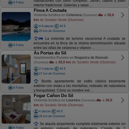
habitaciones con baño completo. Jardín, capilla y patio
8 Fotos
interior tradicional. Galerías y salas ...
Finca A Coutada
Vivienda turística en
Celanova
a
38,8
(Ourense)
km
de Soutelo Verde (Ourense)
4-8 plazas
40 €
25 km de Ourense
La vivienda de turismo vacacional A coutada se
encuentra en la finca de la misma denominación situada
8 Fotos
entre las villas de celanova y vilanov ...
Ás Portas do Sil
Apartamentos Rurales en
Nogueira de Ramuín
a
38,9 km
de Soutelo Verde (Ourense)
(Ourense)
2-4 plazas
40 €
27 km de Ourense
Bonito apartamento de estilo clásico totalmente
exterior con vistas a las montañas, rodeado de naturaleza
8 Fotos
y tranquilidad. Cómo su nombre ind ...
Fogar Cañon Do Sil
Vivienda turística en
Loureiro
a
38,9
(Ourense)
km
de Soutelo Verde (Ourense)
4 plazas
40 €
26 km de Ourense
Se alquila alojamiento completo totalmente exterior en
8 Fotos
un entorno rodeado de naturaleza. Consta de 2