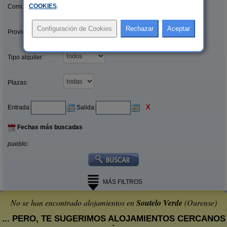
COOKIES
.
Comunidades:
Provincias/Islas:
Tipo alquiler:
Plazas:
X
Entrada:
Salida:
Fechas más buscadas
pueblo:
MÁS FILTROS
No se han encontrado alojamientos en
Soutelo Verde
(Ourense)
... PERO, TE SUGERIMOS ALOJAMIENTOS CERCANOS
: