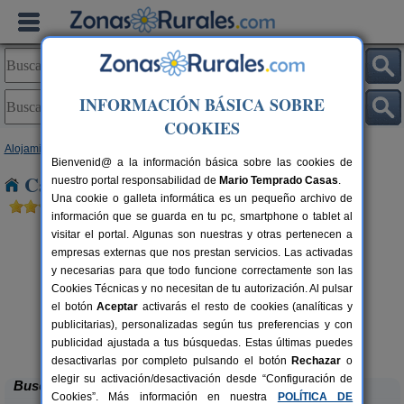
INFORMACIÓN BÁSICA SOBRE
COOKIES
Alojamientos
>
Galicia
>
Ourense
> Soutelo Verde
Bienvenid@ a la información básica sobre las cookies de
Casas Rurales cerca de Soutelo Verde
nuestro portal responsabilidad de
Mario Temprado Casas
.
Una cookie o galleta informática es un pequeño archivo de
información que se guarda en tu pc, smartphone o tablet al
visitar el portal. Algunas son nuestras y otras pertenecen a
empresas externas que nos prestan servicios. Las activadas
y necesarias para que todo funcione correctamente son las
Cookies Técnicas y no necesitan de tu autorización. Al pulsar
el botón
Aceptar
activarás el resto de cookies (analíticas y
publicitarias), personalizadas según tus preferencias y con
O Fogar do Forno
rs.
2-3 pers.
 €
35 €
publicidad ajustada a tus búsquedas. Estas últimas puedes
Nogueira de Ramuin (Ourense)
desde
desactivarlas por completo pulsando el botón
Rechazar
o
elegir su activación/desactivación desde “Configuración de
Buscar
Cookies”. Más información en nuestra
POLÍTICA DE