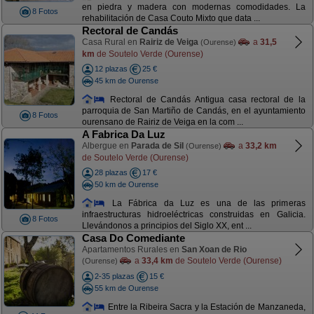
en piedra y madera con modernas comodidades. La
8 Fotos
rehabilitación de Casa Couto Mixto que data ...
Rectoral de Candás
Casa Rural en
Rairiz de Veiga
a
31,5
(Ourense)
km
de Soutelo Verde (Ourense)
12 plazas
25 €
45 km de Ourense
Rectoral de Candás Antigua casa rectoral de la
parroquia de San Martiño de Candás, en el ayuntamiento
8 Fotos
ourensano de Rairiz de Veiga en la com ...
A Fabrica Da Luz
Albergue en
Parada de Sil
a
33,2 km
(Ourense)
de Soutelo Verde (Ourense)
28 plazas
17 €
50 km de Ourense
La Fábrica da Luz es una de las primeras
infraestructuras hidroeléctricas construidas en Galicia.
8 Fotos
Llevándonos a principios del Siglo XX, ent ...
Casa Do Comediante
Apartamentos Rurales en
San Xoan de Rio
a
33,4 km
de Soutelo Verde (Ourense)
(Ourense)
2-35 plazas
15 €
55 km de Ourense
Entre la Ribeira Sacra y la Estación de Manzaneda,