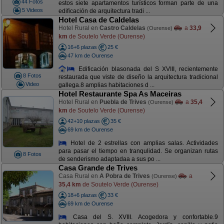
44 Fotos
estos siete apartamentos turísticos forman parte de una
5 Videos
edificación de arquitectura tradi ...
Hotel Casa de Caldelas
Hotel Rural en
Castro Caldelas
a
33,9
(Ourense)
km
de Soutelo Verde (Ourense)
16+6 plazas
25 €
47 km de Ourense
Edificación blasonada del S XVIII, recientemente
8 Fotos
restaurada que viste de diseño la arquitectura tradicional
Video
gallega.8 amplias habitaciones d ...
Hotel Restaurante Spa As Maceiras
Hotel Rural en
Puebla de Trives
a
35,4
(Ourense)
km
de Soutelo Verde (Ourense)
42+10 plazas
35 €
69 km de Ourense
Hotel de 2 estrellas con amplias salas. Actividades
para pasar el tiempo en tranqulidad. Se organizan rutas
8 Fotos
de senderismo adaptadaa a sus po ...
Casa Grande de Trives
Casa Rural en
A Pobra de Trives
a
(Ourense)
35,4 km
de Soutelo Verde (Ourense)
18+6 plazas
33 €
69 km de Ourense
Casa del S. XVIII. Acogedora y confortable.9