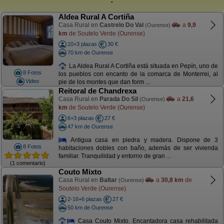
Aldea Rural A Cortiña
Casa Rural en
Castrelo Do Val
a
9,9
(Ourense)
km
de Soutelo Verde (Ourense)
10+3 plazas
30 €
70 km de Ourense
La Aldea Rural A Cortiña está situada en Pepín, uno de
8 Fotos
los pueblos con encanto de la comarca de Monterrei, al
Video
pie de los montes que dan form ...
Reitoral de Chandrexa
Casa Rural en
Parada Do Sil
a
21,6
(Ourense)
km
de Soutelo Verde (Ourense)
6+3 plazas
27 €
47 km de Ourense
Antigua casa en piedra y madera. Dispone de 3
8 Fotos
habitaciones dobles con baño, además de ser vivienda
familiar. Tranquilidad y entorno de gran ...
(1 comentario)
Couto Mixto
Casa Rural en
Baltar
a
30,8 km
de
(Ourense)
Soutelo Verde (Ourense)
2-16+6 plazas
27 €
50 km de Ourense
Casa Couto Mixto. Encantadora casa rehabilitada