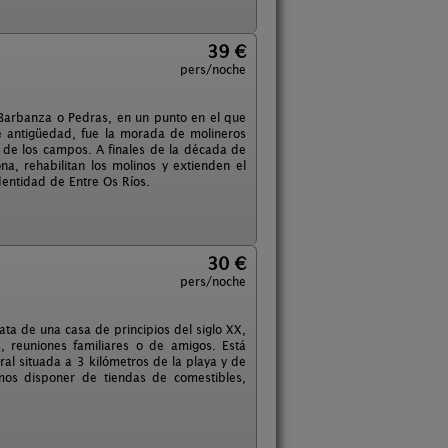
39 €
pers/noche
ío Barbanza o Pedras, en un punto en el que
e antigüedad, fue la morada de molineros
o de los campos. A finales de la década de
na, rehabilitan los molinos y extienden el
dentidad de Entre Os Ríos.
30 €
pers/noche
ata de una casa de principios del siglo XX,
 reuniones familiares o de amigos. Está
ral situada a 3 kilómetros de la playa y de
os disponer de tiendas de comestibles,