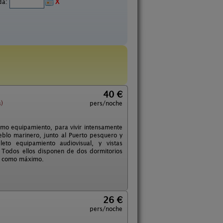
ida:
X
40 €
)
pers/noche
imo equipamiento, para vivir intensamente
eblo marinero, junto al Puerto pesquero y
to equipamiento audiovisual, y vistas
. Todos ellos disponen de dos dormitorios
as como máximo.
26 €
pers/noche