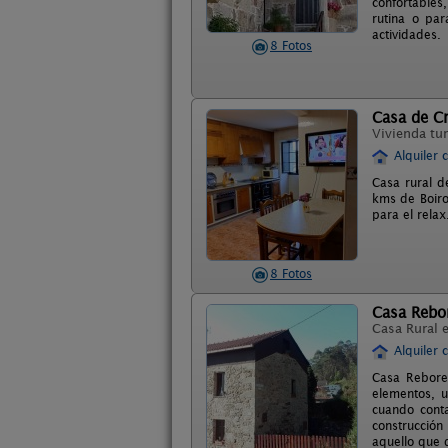
confortables
rutina o par
actividades.
8 Fotos
Casa de Cr
Vivienda tur
Alquiler 
Casa rural d
kms de Boiro
para el relax
8 Fotos
Casa Rebo
Casa Rural 
Alquiler 
Casa Rebored
elementos, u
cuando cont
construcció
aquello que