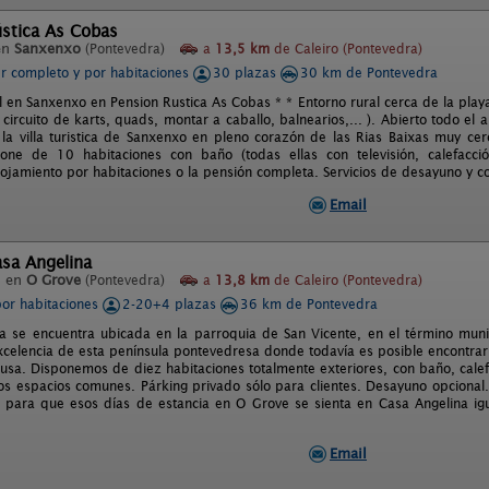
ústica As Cobas
en
Sanxenxo
(Pontevedra)
a
13,5 km
de Caleiro (Pontevedra)
er completo y por habitaciones
30 plazas
30 km de Pontevedra
 en Sanxenxo en Pension Rustica As Cobas * * Entorno rural cerca de la playa
circuito de karts, quads, montar a caballo, balnearios,... ). Abierto todo el 
la villa turistica de Sanxenxo en pleno corazón de las Rias Baixas muy cerc
pone de 10 habitaciones con baño (todas ellas con televisión, calefacci
ojamiento por habitaciones o la pensión completa. Servicios de desayuno y c
Email
asa Angelina
l en
O Grove
(Pontevedra)
a
13,8 km
de Caleiro (Pontevedra)
por habitaciones
2-20+4 plazas
36 km de Pontevedra
a se encuentra ubicada en la parroquia de San Vicente, en el término mun
xcelencia de esta península pontevedresa donde todavía es posible encontrar
usa. Disponemos de diez habitaciones totalmente exteriores, con baño, calefacc
os espacios comunes. Párking privado sólo para clientes. Desayuno opciona
ar para que esos días de estancia en O Grove se sienta en Casa Angelina igu
Email