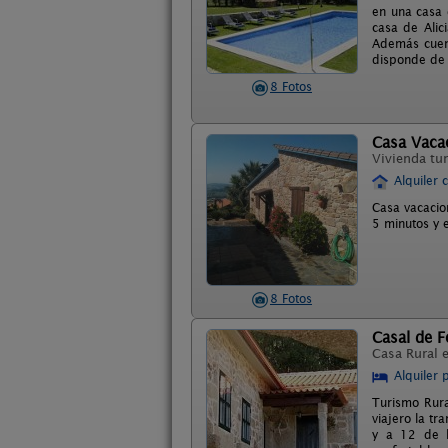
en una casa 
casa de Alic
Además cuent
disponde de 
8 Fotos
Casa Vacac
Vivienda tur
Alquiler 
Casa vacacio
5 minutos y 
8 Fotos
Casal de F
Casa Rural 
Alquiler 
Turismo Rura
viajero la t
y a 12 de l