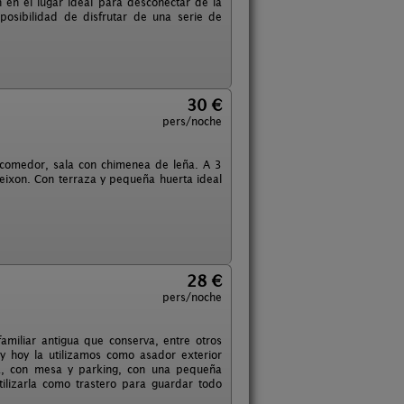
n en el lugar ideal para desconectar de la
osibilidad de disfrutar de una serie de
30 €
pers/noche
 comedor, sala con chimenea de leña. A 3
eixon. Con terraza y pequeña huerta ideal
28 €
pers/noche
miliar antigua que conserva, entre otros
y hoy la utilizamos como asador exterior
a, con mesa y parking, con una pequeña
lizarla como trastero para guardar todo