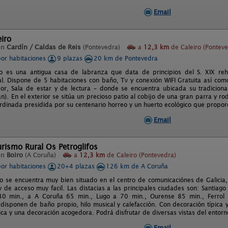
Email
iro
en
Cardín / Caldas de Reis
(Pontevedra)
a
12,3 km
de Caleiro (Ponteve
por habitaciones
9 plazas
20 km de Pontevedra
o es una antigua casa de labranza que data de principios del S. XIX reh
l. Dispone de 5 habitaciones con baño, Tv y conexión WIFI Gratuita así c
r, Sala de estar y de lectura – donde se encuentra ubicada su tradicional
n). En el exterior se sitúa un precioso patio al cobijo de una gran parra y r
rdinada presidida por su centenario horreo y un huerto ecológico que propor
Email
rismo Rural Os Petroglifos
en
Boiro
(A Coruña)
a
12,3 km
de Caleiro (Pontevedra)
por habitaciones
20+4 plazas
126 km de A Coruña
to se encuentra muy bien situado en el centro de comunicaciónes de Galicia,
y de acceso muy facil. Las distacias a las principales ciudades son: Santia
30 min., a A Coruña 65 min., Lugo a 70 min., Ourense 85 min., Ferrol
 disponen de baño propio, hilo musical y calefacción. Con decoración típica
ica y una decoración acogedora. Podrá disfrutar de diversas vistas del entor
Email