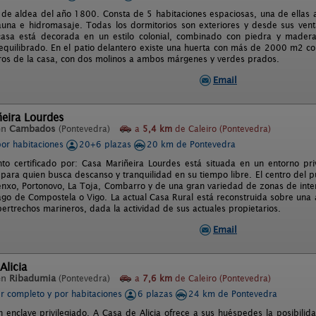
 de aldea del año 1800. Consta de 5 habitaciones espaciosas, una de ellas 
una e hidromasaje. Todas los dormitorios son exteriores y desde sus vent
asa está decorada en un estilo colonial, combinado con piedra y madera.
equilibrado. En el patio delantero existe una huerta con más de 2000 m2 con
ros de la casa, con dos molinos a ambos márgenes y verdes prados.
Email
eira Lourdes
en
Cambados
(Pontevedra)
a
5,4 km
de Caleiro (Pontevedra)
por habitaciones
20+6 plazas
20 km de Pontevedra
nto certificado por: Casa Mariñeira Lourdes está situada en un entorno pri
l para quien busca descanso y tranquilidad en su tiempo libre. El centro del
nxo, Portonovo, La Toja, Combarro y de una gran variedad de zonas de interes
ago de Compostela o Vigo. La actual Casa Rural está reconstruida sobre una
ertrechos marineros, dada la actividad de sus actuales propietarios.
Email
Alicia
en
Ribadumia
(Pontevedra)
a
7,6 km
de Caleiro (Pontevedra)
er completo y por habitaciones
6 plazas
24 km de Pontevedra
n enclave privilegiado, A Casa de Alicia ofrece a sus huéspedes la posibilida