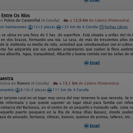
 Entre Os Ríos
en
Pobra do Caramiñal
(A Coruña)
a
12,9 km
de Caleiro (Pontevedra)
por habitaciones
12+3 plazas
133 km de A Coruña
Fechas Libres
 se ubica en una finca de 5 has. de superficie. Está situada a orillas del r
 en dos brazos, formando una isla. La casa, de más de trescientos años d
 de la molienda su medio de vida, actividad que simultaneaban con el cultiv
enta fue adquirida por sus actuales propietarios que cuidan la flora autócto
 uva albariña. Agua, tranquilidad, Albariño y buena comida son las señas de i
Email
aestra
ística en
Rianxo
(A Coruña)
a
13,1 km
de Caleiro (Pontevedra)
completo
6-10+2 plazas
111 km de A Coruña
er turismo rural en un lugar muy cerca del mar tenemos lo que necesita. Se tr
te reformada y que puede suponer un lugar ideal para familia con niños,
 comarca del Barbanza, en el centro de un pequeño y tranquilo valle, zona ru
pequeño puerto pesquero en la Ría de Arosa (Rías Baixas), donde podem
laza de pescado, farmacia, clínicas, bancos, quiosco de prensa, talleres, etc..
Email