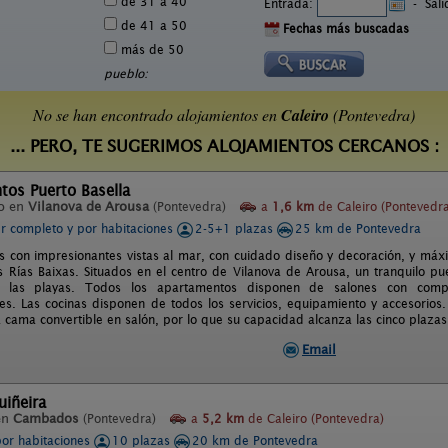
de 31 a 40
Entrada:
-
Sal
de 41 a 50
Fechas más buscadas
más de 50
pueblo:
No se han encontrado alojamientos en
Caleiro
(Pontevedra)
... PERO, TE SUGERIMOS ALOJAMIENTOS CERCANOS :
tos Puerto Basella
o en
Vilanova de Arousa
(Pontevedra)
a
1,6 km
de Caleiro (Pontevedra
er completo y por habitaciones
2-5+1 plazas
25 km de Pontevedra
 con impresionantes vistas al mar, con cuidado diseño y decoración, y máx
s Rías Baixas. Situados en el centro de Vilanova de Arousa, un tranquilo pu
y las playas. Todos los apartamentos disponen de salones con comple
es. Las cocinas disponen de todos los servicios, equipamiento y accesorios
á cama convertible en salón, por lo que su capacidad alcanza las cinco plaz
Email
uiñeira
en
Cambados
(Pontevedra)
a
5,2 km
de Caleiro (Pontevedra)
por habitaciones
10 plazas
20 km de Pontevedra