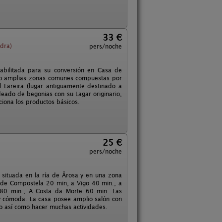
33 €
dra)
pers/noche
abilitada para su conversión en Casa de
omo amplias zonas comunes compuestas por
 Lareira (lugar antiguamente destinado a
odeado de begonias con su Lagar originario,
ciona los productos básicos.
25 €
pers/noche
 situada en la ría de Ärosa y en una zona
go de Compostela 20 min, a Vigo 40 min., a
 80 min., A Costa da Morte 60 min. Las
 y cómoda. La casa posee amplio salón con
no así como hacer muchas actividades.