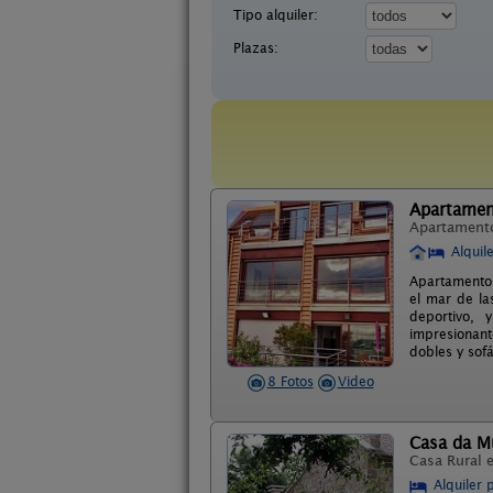
Tipo alquiler:
Plazas:
Apartamen
Apartament
Alquil
Apartamentos
el mar de la
deportivo, 
impresionant
dobles y sof
8 Fotos
Video
Casa da M
Casa Rural 
Alquiler 