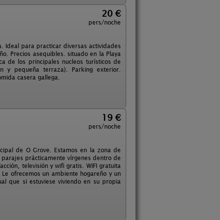
20 €
pers/noche
. Ideal para practicar diversas actividades
año. Precios asequibles. situado en la Playa
a de los principales nucleos turísticos de
ón y pequeña terraza). Parking exterior.
omida casera gallega.
19 €
pers/noche
icipal de O Grove. Estamos en la zona de
 parajes prácticamente vírgenes dentro de
ión, televisión y wifi gratis. WIFI gratuita
l. Le ofrecemos un ambiente hogareño y un
al que si estuviese viviendo en su propia