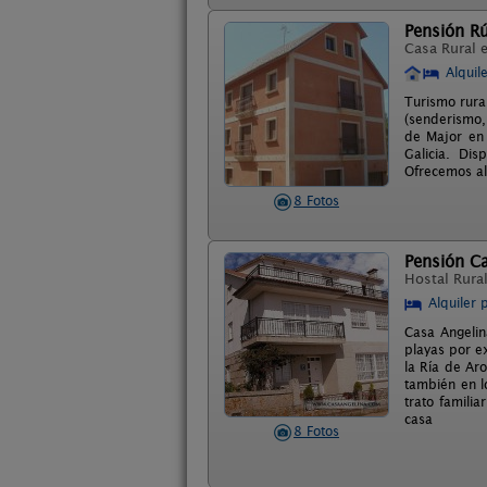
Pensión R
Casa Rural 
Alquil
Turismo rural
(senderismo, 
de Major en 
Galicia. Dis
Ofrecemos al
8 Fotos
Pensión C
Hostal Rura
Alquiler 
Casa Angelin
playas por e
la Ría de Aro
también en l
trato famili
casa
8 Fotos