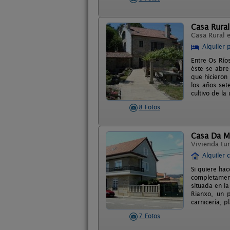
Casa Rural
Casa Rural 
Alquiler 
Entre Os Ríos
éste se abre
que hicieron
los años set
cultivo de la
8 Fotos
Casa Da M
Vivienda tur
Alquiler 
Si quiere hac
completamen
situada en la
Rianxo, un 
carnicería, p
7 Fotos