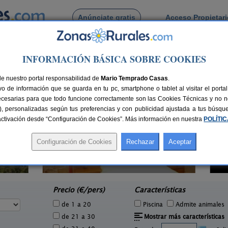
Anúnciate gratis
Acceso Propietar
Busca por pueblo
INFORMACIÓN BÁSICA SOBRE COOKIES
o
de Caleiro
de nuestro portal responsabilidad de
Mario Temprado Casas
.
o de información que se guarda en tu pc, smartphone o tablet al visitar el port
ecesarias para que todo funcione correctamente son las Cookies Técnicas y no ne
rias), personalizadas según tus preferencias y con publicidad ajustada a tus búsq
sactivación desde “Configuración de Cookies”. Más información en nuestra
POLÍTI
Casa Rural Outeiro
4 pers.
2-16+3 pers.
25 €
25 €
Sanxenxo (Pontevedra)
e
desde
Precio (€/pers)
Características
de 1 a 20
Piscina
Admite animales
de 21 a 30
Mostrar más características