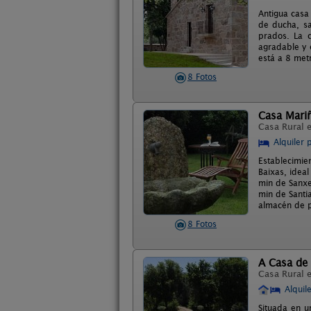
Antigua casa
de ducha, sa
prados. La c
agradable y 
está a 8 met
8 Fotos
Casa Mariñ
Casa Rural 
Alquiler 
Establecimie
Baixas, idea
min de Sanxe
min de Santi
almacén de p
8 Fotos
A Casa de 
Casa Rural 
Alquil
Situada en u