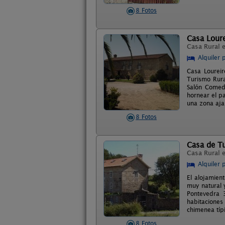
8 Fotos
Casa Loure
Casa Rural 
Alquiler 
Casa Loureir
Turismo Rura
Salón Comedo
hornear el pa
una zona aja
8 Fotos
Casa de Tu
Casa Rural 
Alquiler 
El alojamien
muy natural 
Pontevedra 
habitaciones
chimenea típ
8 Fotos