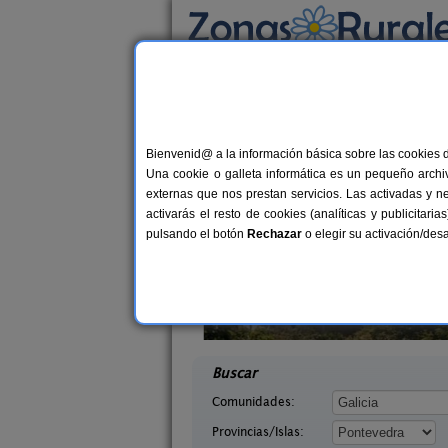
Busca por alojamiento
Alojamientos
>
Galicia
>
Pontevedra
> Caleir
Casas Rurales cerca 
Bienvenid@ a la información básica sobre las cookies 
Una cookie o galleta informática es un pequeño archiv
externas que nos prestan servicios. Las activadas y n
activarás el resto de cookies (analíticas y publicita
pulsando el botón
Rechazar
o elegir su activación/de
agina
Casa Rural Torre Vella
10+2 pers.
8-1
21 €
 (Pontevedra)
Bueu (Pontevedra)
desde
desd
Buscar
Comunidades:
Provincias/Islas: