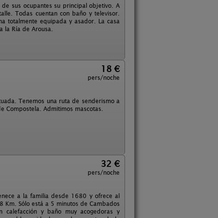
de sus ocupantes su principal objetivo. A
alle. Todas cuentan con baño y televisor.
ina totalmente equipada y asador. La casa
a la Ría de Arousa.
18 €
pers/noche
situada. Tenemos una ruta de senderismo a
de Compostela. Admitimos mascotas.
32 €
pers/noche
enece a la familia desde 1680 y ofrece al
 a 8 Km. Sólo está a 5 minutos de Cambados
on calefacción y baño muy acogedoras y