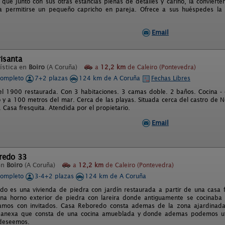
, que junto con sus otras estancias plenas de detalles y cariño, la convierte
a permitirse un pequeño capricho en pareja. Ofrece a sus huéspedes la p
Email
isanta
ística en
Boiro
(A Coruña)
a
12,2 km
de Caleiro (Pontevedra)
completo
7+2 plazas
124 km de A Coruña
Fechas Libres
el 1900 restaurada. Con 3 habitaciones. 3 camas doble. 2 baños. Cocina -
 y a 100 metros del mar. Cerca de las playas. Situada cerca del castro de N
. Casa fresquita. Atendida por el propietario.
Email
redo 33
en
Boiro
(A Coruña)
a
12,2 km
de Caleiro (Pontevedra)
completo
3-4+2 plazas
124 km de A Coruña
o es una vivienda de piedra con jardín restaurada a partir de una casa fa
na horno exterior de piedra con lareira donde antiguamente se cocinaba 
amos con invitados. Casa Reboredo consta ademas de la zona ajardinad
n anexa que consta de una cocina amueblada y donde ademas podemos uti
 deseemos.