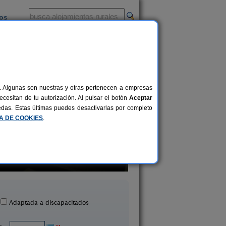
ios
-
al. Algunas son nuestras y otras pertenecen a empresas
cesitan de tu autorización. Al pulsar el botón
Aceptar
uedas. Estas últimas puedes desactivarlas por completo
CA DE COOKIES
.
Finca Mangüeiro
Pensión Casa Ange
2-8 pers.
20 €
Vilaboa (Pontevedra)
O Grove (Pontevedr
desde
Adaptada a discapacitados