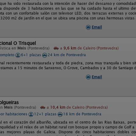
que ha sido restaurada con la intención de hacer del descanso y comodidad 
ia disponde de 3 habitaciones en las que se ha cuidado hasta el ultimo det
a con un confortable salón con televisor LED, dos terrazas externas y coc
3200 m2 de jardín en el que se ubica una piscina con unas hermosas vistas 
Email
ional O Trisquel
ística en
Meis
(Pontevedra)
a
9,6 km
de Caleiro (Pontevedra)
completo
6+1 plazas
24 km de Pontevedra
nal recientemente restaurada y toda de piedra, zona muy tranquila y bien 
estamos a 15 minutos de Sanxenxo, O Grove, Cambados y a 30 de Santiago 
Email
olgueiras
en
Meis
(Pontevedra)
a
10,4 km
de Caleiro (Pontevedra)
por habitaciones
12+1 plazas
18 km de Pontevedra
l en el corazón del albariño, ubicada en el centro de las Rias Baixas, pert
ranquilidad y el relax de un hábitat rural con bosque propio y campo de Golf
as mejores playas de Galicia. Dispone de cinco habitaciones dobles c