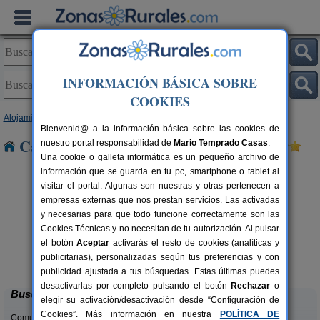
INFORMACIÓN BÁSICA SOBRE
COOKIES
Alojamientos
>
Galicia
>
Pontevedra
> Cercedo
Bienvenid@ a la información básica sobre las cookies de
Casas Rurales cerca de Cercedo
nuestro portal responsabilidad de
Mario Temprado Casas
.
Una cookie o galleta informática es un pequeño archivo de
información que se guarda en tu pc, smartphone o tablet al
visitar el portal. Algunas son nuestras y otras pertenecen a
empresas externas que nos prestan servicios. Las activadas
y necesarias para que todo funcione correctamente son las
Cookies Técnicas y no necesitan de tu autorización. Al pulsar
el botón
Aceptar
activarás el resto de cookies (analíticas y
Casa Nueva Playa Areabrava
rs.
6 pers.
publicitarias), personalizadas según tus preferencias y con
 €
14 €
Vilanova (Pontevedra)
desde
publicidad ajustada a tus búsquedas. Estas últimas puedes
desactivarlas por completo pulsando el botón
Rechazar
o
Buscar
elegir su activación/desactivación desde “Configuración de
Cookies”. Más información en nuestra
POLÍTICA DE
Comunidades: