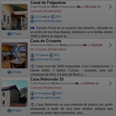
Casal de Folgueiras
Casa Rural en
Meis
a
10,1 km
de
(Pontevedra)
Cercedo (Pontevedra)
12+1 plazas
32 €
18 km de Pontevedra
Turismo Rural en el corazón del albariño, ubicada en
el centro de las Rias Baixas, pertenece a la familia desde
8 Fotos
1680 y ofrece al viajero la ...
Casa de Crisanta
Vivienda turística en
Boiro
a
10,8 km
(A Coruña)
de Cercedo (Pontevedra)
7+2 plazas
30 €
124 km de A Coruña
Casa rural del 1900 restaurada. Con 3 habitaciones. 3
camas doble. 2 baños. Cocina - comedor, sala con
8 Fotos
chimenea de leña. A 3 kms de Boiro y ...
Casa Reboredo 33
Casa Rural en
Boiro
a
10,8 km
de
(A Coruña)
Cercedo (Pontevedra)
3-4+2 plazas
28 €
124 km de A Coruña
Casa Reboredo es una vivienda de piedra con jardín
restaurada a partir de una casa familiar antigua que
8 Fotos
conserva, entre otros elementos, una ...