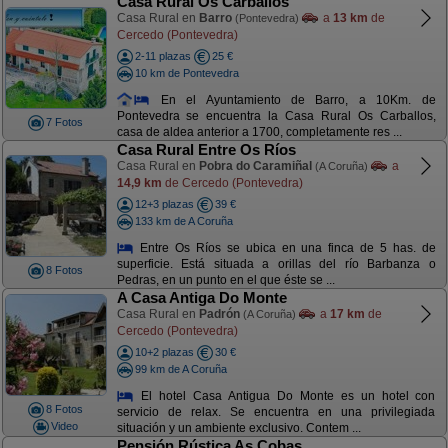
Casa Rural Os Carballos
Casa Rural en
Barro
a
13 km
de
(Pontevedra)
Cercedo (Pontevedra)
2-11 plazas
25 €
10 km de Pontevedra
En el Ayuntamiento de Barro, a 10Km. de
Pontevedra se encuentra la Casa Rural Os Carballos,
7 Fotos
casa de aldea anterior a 1700, completamente res ...
Casa Rural Entre Os Ríos
Casa Rural en
Pobra do Caramiñal
a
(A Coruña)
14,9 km
de Cercedo (Pontevedra)
12+3 plazas
39 €
133 km de A Coruña
Entre Os Ríos se ubica en una finca de 5 has. de
superficie. Está situada a orillas del río Barbanza o
8 Fotos
Pedras, en un punto en el que éste se ...
A Casa Antiga Do Monte
Casa Rural en
Padrón
a
17 km
de
(A Coruña)
Cercedo (Pontevedra)
10+2 plazas
30 €
99 km de A Coruña
El hotel Casa Antigua Do Monte es un hotel con
8 Fotos
servicio de relax. Se encuentra en una privilegiada
Video
situación y un ambiente exclusivo. Contem ...
Pensión Rústica As Cobas