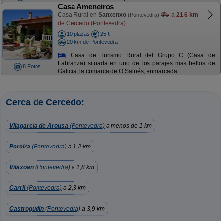
Casa Ameneiros
Casa Rural en
Sanxenxo
a
21,6 km
(Pontevedra)
de Cercedo (Pontevedra)
10 plazas
25 €
20 km de Pontevedra
Casa de Turismo Rural del Grupo C (Casa de
Labranza) situada en uno de los parajes mas bellos de
8 Fotos
Galicia, la comarca de O Salnés, enmarcada ...
Cerca de Cercedo:
Vilagarcía de Arousa
(Pontevedra)
a menos de 1 km
Pereira
(Pontevedra)
a 1,2 km
Vilaxoan
(Pontevedra)
a 1,8 km
Carril
(Pontevedra)
a 2,3 km
Castrogudin
(Pontevedra)
a 3,9 km