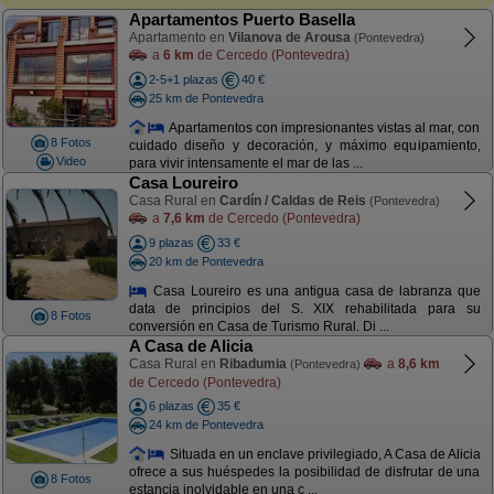
Apartamentos Puerto Basella
Apartamento en
Vilanova de Arousa
(Pontevedra)
a
6 km
de Cercedo (Pontevedra)
2-5+1 plazas
40 €
25 km de Pontevedra
Apartamentos con impresionantes vistas al mar, con
8 Fotos
cuidado diseño y decoración, y máximo equipamiento,
Video
para vivir intensamente el mar de las ...
Casa Loureiro
Casa Rural en
Cardín / Caldas de Reis
(Pontevedra)
a
7,6 km
de Cercedo (Pontevedra)
9 plazas
33 €
20 km de Pontevedra
Casa Loureiro es una antigua casa de labranza que
data de principios del S. XIX rehabilitada para su
8 Fotos
conversión en Casa de Turismo Rural. Di ...
A Casa de Alicia
Casa Rural en
Ribadumia
a
8,6 km
(Pontevedra)
de Cercedo (Pontevedra)
6 plazas
35 €
24 km de Pontevedra
Situada en un enclave privilegiado, A Casa de Alicia
ofrece a sus huéspedes la posibilidad de disfrutar de una
8 Fotos
estancia inolvidable en una c ...