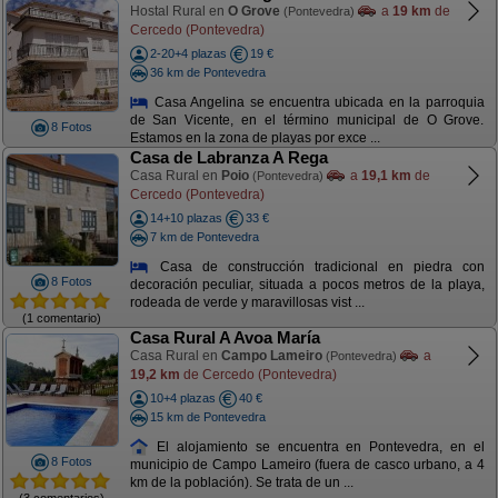
Hostal Rural en
O Grove
a
19 km
de
(Pontevedra)
Cercedo (Pontevedra)
2-20+4 plazas
19 €
36 km de Pontevedra
Casa Angelina se encuentra ubicada en la parroquia
de San Vicente, en el término municipal de O Grove.
8 Fotos
Estamos en la zona de playas por exce ...
Casa de Labranza A Rega
Casa Rural en
Poio
a
19,1 km
de
(Pontevedra)
Cercedo (Pontevedra)
14+10 plazas
33 €
7 km de Pontevedra
Casa de construcción tradicional en piedra con
8 Fotos
decoración peculiar, situada a pocos metros de la playa,
rodeada de verde y maravillosas vist ...
(1 comentario)
Casa Rural A Avoa María
Casa Rural en
Campo Lameiro
a
(Pontevedra)
19,2 km
de Cercedo (Pontevedra)
10+4 plazas
40 €
15 km de Pontevedra
El alojamiento se encuentra en Pontevedra, en el
8 Fotos
municipio de Campo Lameiro (fuera de casco urbano, a 4
km de la población). Se trata de un ...
(3 comentarios)