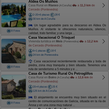
Aldea Os Muiños
Casa Rural en
Rianxo
a
11,3 km
de
(A Coruña)
Cercedo (Pontevedra)
2-20+6 plazas
28 €
30 km de A Coruña
Un lugar agradable para su descanso en Aldea Os
Muiños. Al visitante le ofrecemos naturaleza, silencio,
8 Fotos
calidad, trato familiar, y una larga ...
Casa Vacacional O Trisquel
Vivienda turística en
Meis
a
12,2 km
(Pontevedra)
de Cercedo (Pontevedra)
6+1 plazas
18 €
24 km de Pontevedra
Casa vacacional recientemente restaurada y toda de
piedra, zona muy tranquila y bien situada. Tenemos una
8 Fotos
ruta de senderismo a 5 minutos y e ...
Casa de Turismo Rural Os Petroglifos
Casa Rural en
Boiro
a
12,6 km
de
(A Coruña)
Cercedo (Pontevedra)
20+4 plazas
25 €
126 km de A Coruña
El alojamiento se encuentra muy bien situado en el
centro de comunicaciónes de Galicia, situada en la ría de
8 Fotos
Ärosa y en una zona muy natural ...