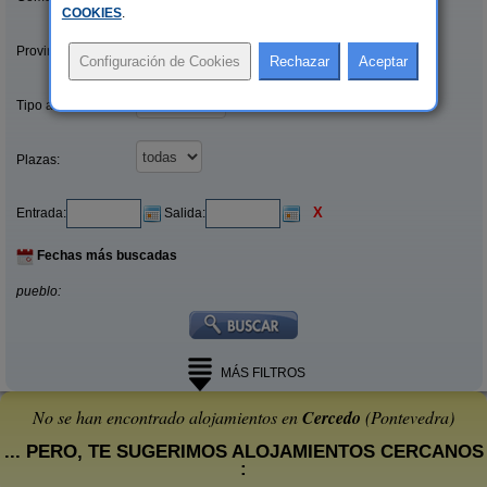
COOKIES
.
Provincias/Islas:
Tipo alquiler:
Plazas:
X
Entrada:
Salida:
Fechas más buscadas
pueblo:
MÁS FILTROS
No se han encontrado alojamientos en
Cercedo
(Pontevedra)
... PERO, TE SUGERIMOS ALOJAMIENTOS CERCANOS
: