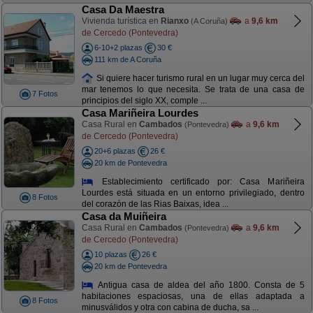
Casa Da Maestra
Vivienda turística en
Rianxo
a
9,6 km
(A Coruña)
de Cercedo (Pontevedra)
6-10+2 plazas
30 €
111 km de A Coruña
Si quiere hacer turismo rural en un lugar muy cerca del
mar tenemos lo que necesita. Se trata de una casa de
7 Fotos
principios del siglo XX, comple ...
Casa Mariñeira Lourdes
Casa Rural en
Cambados
a
9,6 km
(Pontevedra)
de Cercedo (Pontevedra)
20+6 plazas
26 €
20 km de Pontevedra
Establecimiento certificado por: Casa Mariñeira
Lourdes está situada en un entorno privilegiado, dentro
8 Fotos
del corazón de las Rias Baixas, idea ...
Casa da Muiñeira
Casa Rural en
Cambados
a
9,6 km
(Pontevedra)
de Cercedo (Pontevedra)
10 plazas
26 €
20 km de Pontevedra
Antigua casa de aldea del año 1800. Consta de 5
habitaciones espaciosas, una de ellas adaptada a
8 Fotos
minusválidos y otra con cabina de ducha, sa ...