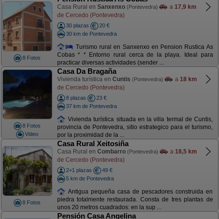
Casa Rural en
Sanxenxo
a
17,9 km
(Pontevedra)
de Cercedo (Pontevedra)
30 plazas
20 €
30 km de Pontevedra
Turismo rural en Sanxenxo en Pension Rustica As
Cobas * * Entorno rural cerca de la playa. Ideal para
8 Fotos
practicar diversas actividades (sender ...
Casa Da Bragaña
Vivienda turística en
Cuntis
a
18 km
(Pontevedra)
de Cercedo (Pontevedra)
8 plazas
23 €
37 km de Pontevedra
Vivienda turística situada en la villa termal de Cuntis,
8 Fotos
provincia de Pontevedra, sitio estrategico para el turismo,
Video
por la proximidad de la ...
Casa Rural Xeitosiña
Casa Rural en
Combarro
a
18,5 km
(Pontevedra)
de Cercedo (Pontevedra)
2+1 plazas
49 €
5 km de Pontevedra
Antigua pequeña casa de pescadores construida en
piedra totalmente restaurada. Consta de tres plantas de
8 Fotos
unos 20 metros cuadrados: en la sup ...
Pensión Casa Angelina