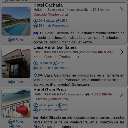
Hotel Cachada
Hotel en
Sanxenxo
a
19,3 km
de
(Pontevedra)
Cercedo (Pontevedra)
20+8 plazas
25 €
18 km de Pontevedra
El Hotel Cachada es un establecimiento familiar de
reciente construcción, situado a tan solo 5 minutos en
8 Fotos
coche del casco urbano de Sanxenxo ...
Casa Rural Galiñanes
Casa Rural en
Las Chouzas
a
20,3
(Pontevedra)
km
de Cercedo (Pontevedra)
20 plazas
25 €
20 km de Pontevedra
Casa Galiñanes fue inaugurada recientemente en
la villa marinera de Portonovo, en el municipio turístico de
8 Fotos
Sanxenxo (Pontevedra). Se encuen ...
Hotel Gran Proa
Hotel Rural en
Raxó
a
21,1 km
de
(Pontevedra)
Cercedo (Pontevedra)
76+10 plazas
20 €
12 km de Pontevedra
Hotel Situado en privilegiado entorno con estupendas
8 Fotos
vistas sobre la ría de Pontevedra, en el corazón de las
Video
Rías Baixas. Ideal como punto d ...