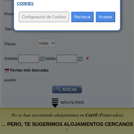
COOKIES
.
Provincias/Islas:
Tipo alquiler:
Plazas:
X
Entrada:
Salida:
Fechas más buscadas
pueblo:
MÁS FILTROS
No se han encontrado alojamientos en
Carril
(Pontevedra)
... PERO, TE SUGERIMOS ALOJAMIENTOS CERCANOS
: