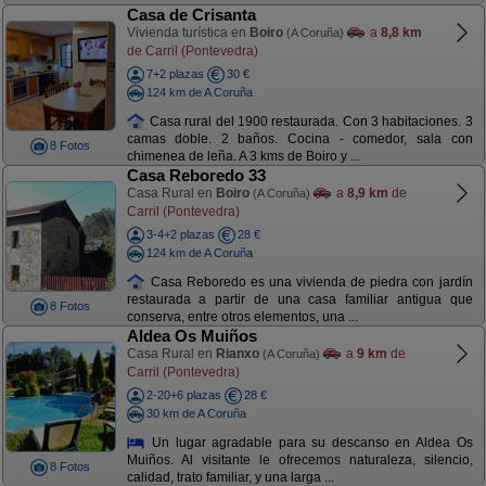
Casa de Crisanta
Vivienda turística en
Boiro
a
8,8 km
(A Coruña)
de Carril (Pontevedra)
7+2 plazas
30 €
124 km de A Coruña
Casa rural del 1900 restaurada. Con 3 habitaciones. 3
camas doble. 2 baños. Cocina - comedor, sala con
8 Fotos
chimenea de leña. A 3 kms de Boiro y ...
Casa Reboredo 33
Casa Rural en
Boiro
a
8,9 km
de
(A Coruña)
Carril (Pontevedra)
3-4+2 plazas
28 €
124 km de A Coruña
Casa Reboredo es una vivienda de piedra con jardín
restaurada a partir de una casa familiar antigua que
8 Fotos
conserva, entre otros elementos, una ...
Aldea Os Muiños
Casa Rural en
Rianxo
a
9 km
de
(A Coruña)
Carril (Pontevedra)
2-20+6 plazas
28 €
30 km de A Coruña
Un lugar agradable para su descanso en Aldea Os
Muiños. Al visitante le ofrecemos naturaleza, silencio,
8 Fotos
calidad, trato familiar, y una larga ...