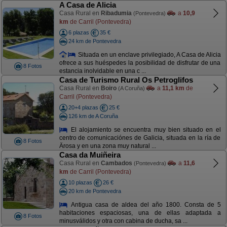
A Casa de Alicia
Casa Rural en
Ribadumia
a
10,9
(Pontevedra)
km
de Carril (Pontevedra)
6 plazas
35 €
24 km de Pontevedra
Situada en un enclave privilegiado, A Casa de Alicia
ofrece a sus huéspedes la posibilidad de disfrutar de una
8 Fotos
estancia inolvidable en una c ...
Casa de Turismo Rural Os Petroglifos
Casa Rural en
Boiro
a
11,1 km
de
(A Coruña)
Carril (Pontevedra)
20+4 plazas
25 €
126 km de A Coruña
El alojamiento se encuentra muy bien situado en el
centro de comunicaciónes de Galicia, situada en la ría de
8 Fotos
Ärosa y en una zona muy natural ...
Casa da Muiñeira
Casa Rural en
Cambados
a
11,6
(Pontevedra)
km
de Carril (Pontevedra)
10 plazas
26 €
20 km de Pontevedra
Antigua casa de aldea del año 1800. Consta de 5
habitaciones espaciosas, una de ellas adaptada a
8 Fotos
minusválidos y otra con cabina de ducha, sa ...