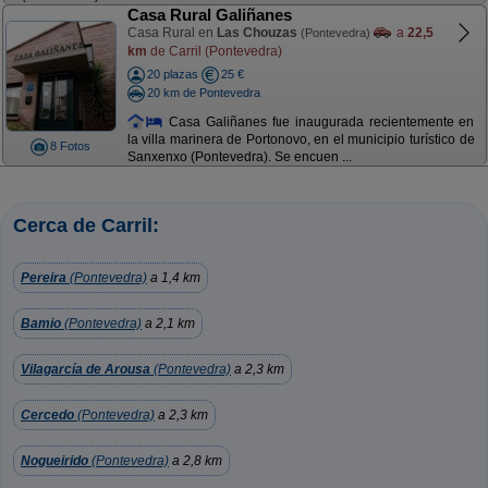
Casa Rural Galiñanes
Casa Rural en
Las Chouzas
a
22,5
(Pontevedra)
km
de Carril (Pontevedra)
20 plazas
25 €
20 km de Pontevedra
Casa Galiñanes fue inaugurada recientemente en
la villa marinera de Portonovo, en el municipio turístico de
8 Fotos
Sanxenxo (Pontevedra). Se encuen ...
Cerca de Carril:
Pereira
(Pontevedra)
a 1,4 km
Bamio
(Pontevedra)
a 2,1 km
Vilagarcía de Arousa
(Pontevedra)
a 2,3 km
Cercedo
(Pontevedra)
a 2,3 km
Nogueirido
(Pontevedra)
a 2,8 km