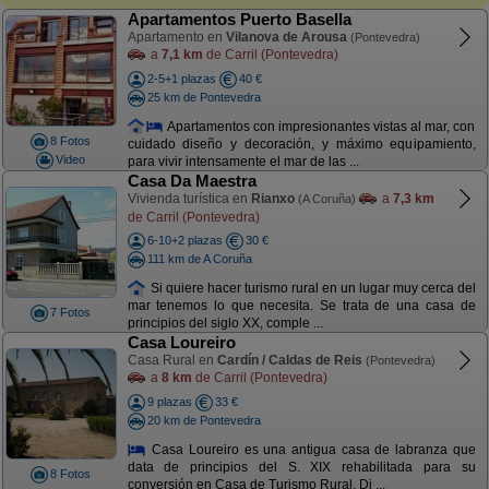
Apartamentos Puerto Basella
Apartamento en
Vilanova de Arousa
(Pontevedra)
a
7,1 km
de Carril (Pontevedra)
2-5+1 plazas
40 €
25 km de Pontevedra
Apartamentos con impresionantes vistas al mar, con
8 Fotos
cuidado diseño y decoración, y máximo equipamiento,
Video
para vivir intensamente el mar de las ...
Casa Da Maestra
Vivienda turística en
Rianxo
a
7,3 km
(A Coruña)
de Carril (Pontevedra)
6-10+2 plazas
30 €
111 km de A Coruña
Si quiere hacer turismo rural en un lugar muy cerca del
mar tenemos lo que necesita. Se trata de una casa de
7 Fotos
principios del siglo XX, comple ...
Casa Loureiro
Casa Rural en
Cardín / Caldas de Reis
(Pontevedra)
a
8 km
de Carril (Pontevedra)
9 plazas
33 €
20 km de Pontevedra
Casa Loureiro es una antigua casa de labranza que
data de principios del S. XIX rehabilitada para su
8 Fotos
conversión en Casa de Turismo Rural. Di ...