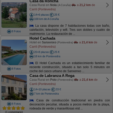
Casa da Roncha
Casa Rural en
Noia
a
21,2 km
de
(A Coruña)
Carril (Pontevedra)
14+6 plazas
25 €
100 km de A Coruña
La casa dispone de 7 habitaciones todas con baño,
calefación, televisión y wifi. Tres son dobles y cuatro de
8 Fotos
matrimonio. La restauración de ...
Hotel Cachada
Hotel en
Sanxenxo
a
21,4 km
de
(Pontevedra)
Carril (Pontevedra)
20+8 plazas
25 €
18 km de Pontevedra
El Hotel Cachada es un establecimiento familiar de
reciente construcción, situado a tan solo 5 minutos en
8 Fotos
coche del casco urbano de Sanxenxo ...
Casa de Labranza A Rega
Casa Rural en
Poio
a
21,4 km
de
(Pontevedra)
Carril (Pontevedra)
14+10 plazas
33 €
7 km de Pontevedra
Casa de construcción tradicional en piedra con
8 Fotos
decoración peculiar, situada a pocos metros de la playa,
rodeada de verde y maravillosas vist ...
(1 comentario)