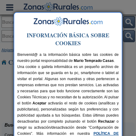
INFORMACIÓN BÁSICA SOBRE
COOKIES
Alojamientos
>
Galicia
>
Pontevedra
> Carril
Bienvenid@ a la información básica sobre las cookies de
Casas Rurales cerca de Carril
nuestro portal responsabilidad de
Mario Temprado Casas
.
Una cookie o galleta informática es un pequeño archivo de
información que se guarda en tu pc, smartphone o tablet al
visitar el portal. Algunas son nuestras y otras pertenecen a
empresas externas que nos prestan servicios. Las activadas
y necesarias para que todo funcione correctamente son las
Cookies Técnicas y no necesitan de tu autorización. Al pulsar
el botón
Aceptar
activarás el resto de cookies (analíticas y
Casal de Folgueiras
rs.
12+1 pers.
publicitarias), personalizadas según tus preferencias y con
 €
32 €
Meis (Pontevedra)
desde
publicidad ajustada a tus búsquedas. Estas últimas puedes
desactivarlas por completo pulsando el botón
Rechazar
o
Buscar
elegir su activación/desactivación desde “Configuración de
Cookies”. Más información en nuestra
POLÍTICA DE
Comunidades: