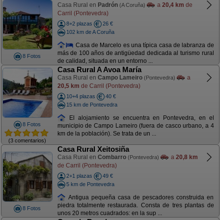
Casa Rural en
Padrón
a
20,4 km
de
(A Coruña)
Carril (Pontevedra)
8+2 plazas
26 €
102 km de A Coruña
Casa de Marcelo es una típica casa de labranza de
más de 100 años de antigüedad dedicada al turismo rural
8 Fotos
de calidad, situada en un entorno ...
Casa Rural A Avoa María
Casa Rural en
Campo Lameiro
a
(Pontevedra)
20,5 km
de Carril (Pontevedra)
10+4 plazas
40 €
15 km de Pontevedra
El alojamiento se encuentra en Pontevedra, en el
8 Fotos
municipio de Campo Lameiro (fuera de casco urbano, a 4
km de la población). Se trata de un ...
(3 comentarios)
Casa Rural Xeitosiña
Casa Rural en
Combarro
a
20,8 km
(Pontevedra)
de Carril (Pontevedra)
2+1 plazas
49 €
5 km de Pontevedra
Antigua pequeña casa de pescadores construida en
piedra totalmente restaurada. Consta de tres plantas de
8 Fotos
unos 20 metros cuadrados: en la sup ...