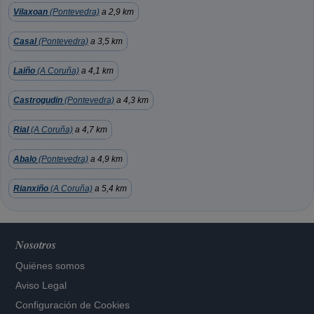
Vilaxoan
(Pontevedra)
a 2,9 km
Casal
(Pontevedra)
a 3,5 km
Laiño
(A Coruña)
a 4,1 km
Castrogudin
(Pontevedra)
a 4,3 km
Rial
(A Coruña)
a 4,7 km
Abalo
(Pontevedra)
a 4,9 km
Rianxiño
(A Coruña)
a 5,4 km
Nosotros
Quiénes somos
Aviso Legal
Configuración de Cookies