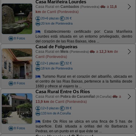
Casa Mariñeira Lourdes
Casa Rural en
Cambados
a
11,6
(Pontevedra)
km
de Carril (Pontevedra)
20+6 plazas
26 €
20 km de Pontevedra
Establecimiento certificado por: Casa Mariñeira
Lourdes está situada en un entorno privilegiado, dentro
8 Fotos
del corazón de las Rias Baixas, idea ...
Casal de Folgueiras
Casa Rural en
Meis
a
12,3 km
de
(Pontevedra)
Carril (Pontevedra)
12+1 plazas
32 €
18 km de Pontevedra
Turismo Rural en el corazón del albariño, ubicada en
el centro de las Rias Baixas, pertenece a la familia desde
8 Fotos
1680 y ofrece al viajero la ...
Casa Rural Entre Os Ríos
Casa Rural en
Pobra do Caramiñal
a
(A Coruña)
13,9 km
de Carril (Pontevedra)
12+3 plazas
39 €
133 km de A Coruña
Entre Os Ríos se ubica en una finca de 5 has. de
superficie. Está situada a orillas del río Barbanza o
8 Fotos
Pedras, en un punto en el que éste se ...