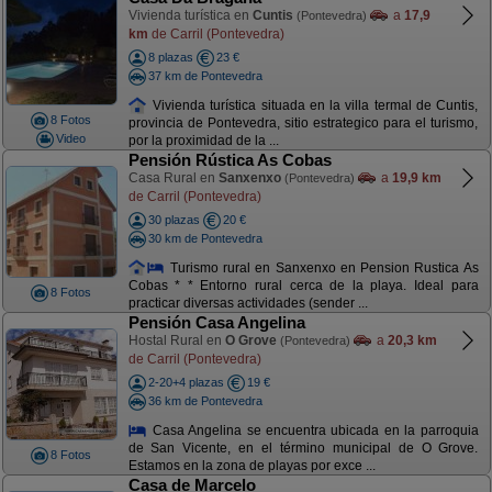
Vivienda turística en
Cuntis
a
17,9
(Pontevedra)
km
de Carril (Pontevedra)
8 plazas
23 €
37 km de Pontevedra
Vivienda turística situada en la villa termal de Cuntis,
8 Fotos
provincia de Pontevedra, sitio estrategico para el turismo,
Video
por la proximidad de la ...
Pensión Rústica As Cobas
Casa Rural en
Sanxenxo
a
19,9 km
(Pontevedra)
de Carril (Pontevedra)
30 plazas
20 €
30 km de Pontevedra
Turismo rural en Sanxenxo en Pension Rustica As
Cobas * * Entorno rural cerca de la playa. Ideal para
8 Fotos
practicar diversas actividades (sender ...
Pensión Casa Angelina
Hostal Rural en
O Grove
a
20,3 km
(Pontevedra)
de Carril (Pontevedra)
2-20+4 plazas
19 €
36 km de Pontevedra
Casa Angelina se encuentra ubicada en la parroquia
de San Vicente, en el término municipal de O Grove.
8 Fotos
Estamos en la zona de playas por exce ...
Casa de Marcelo