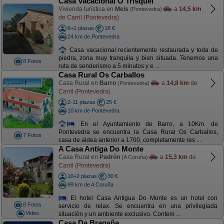
Casa Vacacional O Trisquel
Vivienda turística en
Meis
a
14,5 km
(Pontevedra)
de Carril (Pontevedra)
6+1 plazas
18 €
24 km de Pontevedra
Casa vacacional recientemente restaurada y toda de
piedra, zona muy tranquila y bien situada. Tenemos una
8 Fotos
ruta de senderismo a 5 minutos y e ...
Casa Rural Os Carballos
Casa Rural en
Barro
a
14,8 km
de
(Pontevedra)
Carril (Pontevedra)
2-11 plazas
25 €
10 km de Pontevedra
En el Ayuntamiento de Barro, a 10Km. de
Pontevedra se encuentra la Casa Rural Os Carballos,
7 Fotos
casa de aldea anterior a 1700, completamente res ...
A Casa Antiga Do Monte
Casa Rural en
Padrón
a
15,3 km
de
(A Coruña)
Carril (Pontevedra)
10+2 plazas
30 €
99 km de A Coruña
El hotel Casa Antigua Do Monte es un hotel con
8 Fotos
servicio de relax. Se encuentra en una privilegiada
Video
situación y un ambiente exclusivo. Contem ...
Casa Da Bragaña