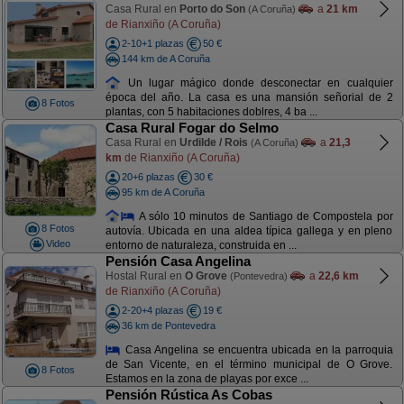
Casa Rural en
Porto do Son
a
21 km
(A Coruña)
de Rianxiño (A Coruña)
2-10+1 plazas
50 €
144 km de A Coruña
Un lugar mágico donde desconectar en cualquier
época del año. La casa es una mansión señorial de 2
8 Fotos
plantas, con 5 habitaciones doblres, 4 ba ...
Casa Rural Fogar do Selmo
Casa Rural en
Urdilde / Rois
a
21,3
(A Coruña)
km
de Rianxiño (A Coruña)
20+6 plazas
30 €
95 km de A Coruña
A sólo 10 minutos de Santiago de Compostela por
8 Fotos
autovía. Ubicada en una aldea típica gallega y en pleno
Video
entorno de naturaleza, construida en ...
Pensión Casa Angelina
Hostal Rural en
O Grove
a
22,6 km
(Pontevedra)
de Rianxiño (A Coruña)
2-20+4 plazas
19 €
36 km de Pontevedra
Casa Angelina se encuentra ubicada en la parroquia
de San Vicente, en el término municipal de O Grove.
8 Fotos
Estamos en la zona de playas por exce ...
Pensión Rústica As Cobas