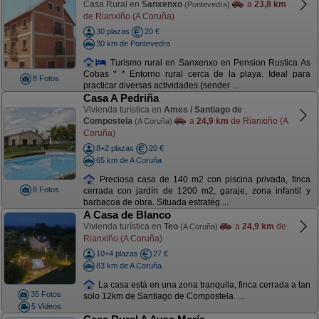
Casa Rural en
Sanxenxo
a
23,8 km
(Pontevedra)
de Rianxiño (A Coruña)
30 plazas
20 €
30 km de Pontevedra
Turismo rural en Sanxenxo en Pension Rustica As
Cobas * * Entorno rural cerca de la playa. Ideal para
8 Fotos
practicar diversas actividades (sender ...
Casa A Pedriña
Vivienda turística en
Ames / Santiago de
Compostela
a
24,9 km
de Rianxiño (A
(A Coruña)
Coruña)
8+2 plazas
20 €
65 km de A Coruña
Preciosa casa de 140 m2 con piscina privada, finca
8 Fotos
cerrada con jardín de 1200 m2, garaje, zona infantil y
barbacoa de obra. Situada estratég ...
A Casa de Blanco
Vivienda turística en
Teo
a
24,9 km
de
(A Coruña)
Rianxiño (A Coruña)
10+4 plazas
27 €
83 km de A Coruña
La casa está en una zona tranquila, finca cerrada a tan
35 Fotos
solo 12km de Santiago de Compostela. ...
5 Videos