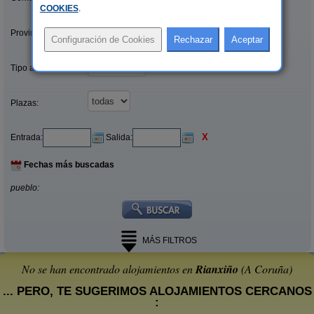
COOKIES
.
Provincias/Islas:
Tipo alquiler:
Plazas:
X
Entrada:
Salida:
Fechas más buscadas
pueblo:
MÁS FILTROS
No se han encontrado alojamientos en
Rianxiño
(A Coruña)
... PERO, TE SUGERIMOS ALOJAMIENTOS CERCANOS
: