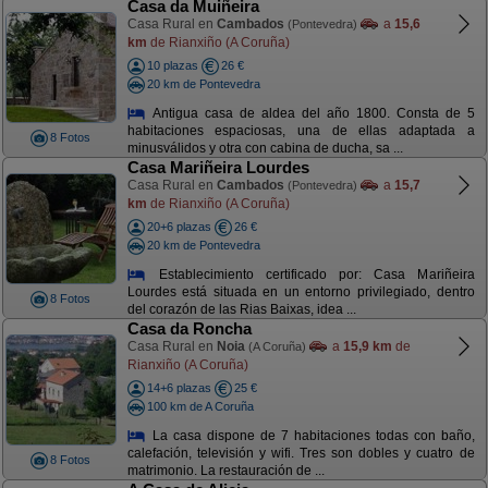
Casa da Muiñeira
Casa Rural en
Cambados
a
15,6
(Pontevedra)
km
de Rianxiño (A Coruña)
10 plazas
26 €
20 km de Pontevedra
Antigua casa de aldea del año 1800. Consta de 5
habitaciones espaciosas, una de ellas adaptada a
8 Fotos
minusválidos y otra con cabina de ducha, sa ...
Casa Mariñeira Lourdes
Casa Rural en
Cambados
a
15,7
(Pontevedra)
km
de Rianxiño (A Coruña)
20+6 plazas
26 €
20 km de Pontevedra
Establecimiento certificado por: Casa Mariñeira
Lourdes está situada en un entorno privilegiado, dentro
8 Fotos
del corazón de las Rias Baixas, idea ...
Casa da Roncha
Casa Rural en
Noia
a
15,9 km
de
(A Coruña)
Rianxiño (A Coruña)
14+6 plazas
25 €
100 km de A Coruña
La casa dispone de 7 habitaciones todas con baño,
calefación, televisión y wifi. Tres son dobles y cuatro de
8 Fotos
matrimonio. La restauración de ...