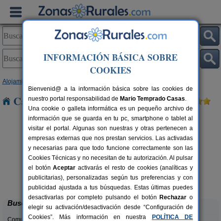
INFORMACIÓN BÁSICA SOBRE
COOKIES
Alojamientos
>
Galicia
>
A Coruña
> Rianxiño
Bienvenid@ a la información básica sobre las cookies de
Casas Rurales cerca de Rianxiño
nuestro portal responsabilidad de
Mario Temprado Casas
.
Una cookie o galleta informática es un pequeño archivo de
información que se guarda en tu pc, smartphone o tablet al
visitar el portal. Algunas son nuestras y otras pertenecen a
empresas externas que nos prestan servicios. Las activadas
y necesarias para que todo funcione correctamente son las
Cookies Técnicas y no necesitan de tu autorización. Al pulsar
el botón
Aceptar
activarás el resto de cookies (analíticas y
Abeiro da Loba
rs.
26+4 pers.
publicitarias), personalizadas según tus preferencias y con
 €
40 €
Sobrado (A Coruña)
desde
publicidad ajustada a tus búsquedas. Estas últimas puedes
desactivarlas por completo pulsando el botón
Rechazar
o
Buscar
elegir su activación/desactivación desde “Configuración de
Cookies”. Más información en nuestra
POLÍTICA DE
Comunidades: