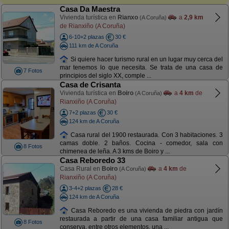
Casa Da Maestra
Vivienda turística en
Rianxo
a
2,9 km
(A Coruña)
de Rianxiño (A Coruña)
6-10+2 plazas
30 €
111 km de A Coruña
Si quiere hacer turismo rural en un lugar muy cerca del
mar tenemos lo que necesita. Se trata de una casa de
7 Fotos
principios del siglo XX, comple ...
Casa de Crisanta
Vivienda turística en
Boiro
a
4 km
de
(A Coruña)
Rianxiño (A Coruña)
7+2 plazas
30 €
124 km de A Coruña
Casa rural del 1900 restaurada. Con 3 habitaciones. 3
camas doble. 2 baños. Cocina - comedor, sala con
8 Fotos
chimenea de leña. A 3 kms de Boiro y ...
Casa Reboredo 33
Casa Rural en
Boiro
a
4 km
de
(A Coruña)
Rianxiño (A Coruña)
3-4+2 plazas
28 €
124 km de A Coruña
Casa Reboredo es una vivienda de piedra con jardín
restaurada a partir de una casa familiar antigua que
8 Fotos
conserva, entre otros elementos, una ...