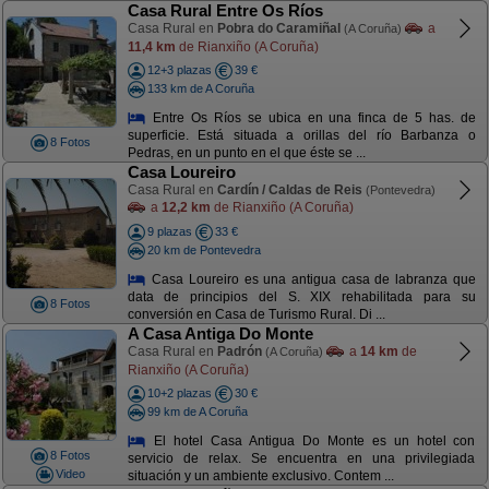
Casa Rural Entre Os Ríos
Casa Rural en
Pobra do Caramiñal
a
(A Coruña)
11,4 km
de Rianxiño (A Coruña)
12+3 plazas
39 €
133 km de A Coruña
Entre Os Ríos se ubica en una finca de 5 has. de
superficie. Está situada a orillas del río Barbanza o
8 Fotos
Pedras, en un punto en el que éste se ...
Casa Loureiro
Casa Rural en
Cardín / Caldas de Reis
(Pontevedra)
a
12,2 km
de Rianxiño (A Coruña)
9 plazas
33 €
20 km de Pontevedra
Casa Loureiro es una antigua casa de labranza que
data de principios del S. XIX rehabilitada para su
8 Fotos
conversión en Casa de Turismo Rural. Di ...
A Casa Antiga Do Monte
Casa Rural en
Padrón
a
14 km
de
(A Coruña)
Rianxiño (A Coruña)
10+2 plazas
30 €
99 km de A Coruña
El hotel Casa Antigua Do Monte es un hotel con
8 Fotos
servicio de relax. Se encuentra en una privilegiada
Video
situación y un ambiente exclusivo. Contem ...