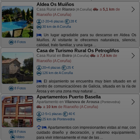
Aldea Os Muiños
Casa Rural en
Rianxo
a
5,1 km
de
(A Coruña)
Rianxiño (A Coruña)
2-20+6 plazas
28 €
30 km de A Coruña
Un lugar agradable para su descanso en Aldea Os
Muiños. Al visitante le ofrecemos naturaleza, silencio,
8 Fotos
calidad, trato familiar, y una larga ...
Casa de Turismo Rural Os Petroglifos
Casa Rural en
Boiro
a
7,4 km
de
(A Coruña)
Rianxiño (A Coruña)
20+4 plazas
25 €
126 km de A Coruña
El alojamiento se encuentra muy bien situado en el
centro de comunicaciónes de Galicia, situada en la ría de
8 Fotos
Ärosa y en una zona muy natural ...
Apartamentos Puerto Basella
Apartamento en
Vilanova de Arousa
(Pontevedra)
a
10 km
de Rianxiño (A Coruña)
2-5+1 plazas
40 €
25 km de Pontevedra
Apartamentos con impresionantes vistas al mar, con
8 Fotos
cuidado diseño y decoración, y máximo equipamiento,
Video
para vivir intensamente el mar de las ...