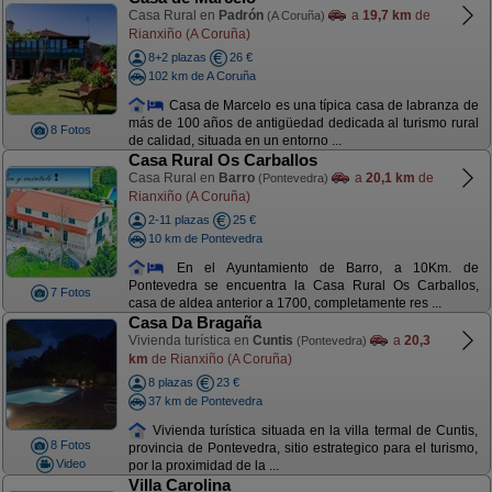
Casa Rural en
Padrón
a
19,7 km
de
(A Coruña)
Rianxiño (A Coruña)
8+2 plazas
26 €
102 km de A Coruña
Casa de Marcelo es una típica casa de labranza de
más de 100 años de antigüedad dedicada al turismo rural
8 Fotos
de calidad, situada en un entorno ...
Casa Rural Os Carballos
Casa Rural en
Barro
a
20,1 km
de
(Pontevedra)
Rianxiño (A Coruña)
2-11 plazas
25 €
10 km de Pontevedra
En el Ayuntamiento de Barro, a 10Km. de
Pontevedra se encuentra la Casa Rural Os Carballos,
7 Fotos
casa de aldea anterior a 1700, completamente res ...
Casa Da Bragaña
Vivienda turística en
Cuntis
a
20,3
(Pontevedra)
km
de Rianxiño (A Coruña)
8 plazas
23 €
37 km de Pontevedra
Vivienda turística situada en la villa termal de Cuntis,
8 Fotos
provincia de Pontevedra, sitio estrategico para el turismo,
Video
por la proximidad de la ...
Villa Carolina