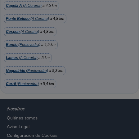
Capela A
(A Coruña)
a 4,5 km
Ponte Beluso
(A Coruña)
a 4,8 km
Cespon
(A Coruña)
a 4,8 km
Bamio
(Pontevedra)
a 4,9 km
Lamas
(A Coruña)
a 5 km
Nogueirido
(Pontevedra)
a 5,3 km
Carril
(Pontevedra)
a 5,4 km
Nosotros
Quiénes somos
Aviso Legal
Configuración de Cookies