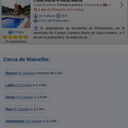
Casa Rural A Avoa María
Casa Rural en
Campo Lameiro
a
(Pontevedra)
25,1 km
de Rianxiño (A Coruña)
10+4 plazas
40 €
15 km de Pontevedra
El alojamiento se encuentra en Pontevedra, en el
8 Fotos
municipio de Campo Lameiro (fuera de casco urbano, a 4
km de la población). Se trata de un ...
(3 comentarios)
Cerca de Rianxiño:
Rianxo
(A Coruña)
a menos de 1 km
Laiño
(A Coruña)
a 1,4 km
Senra
(A Coruña)
a 1,9 km
Rial
(A Coruña)
a 3,1 km
Abanqueiro
(A Coruña)
a 3,3 km