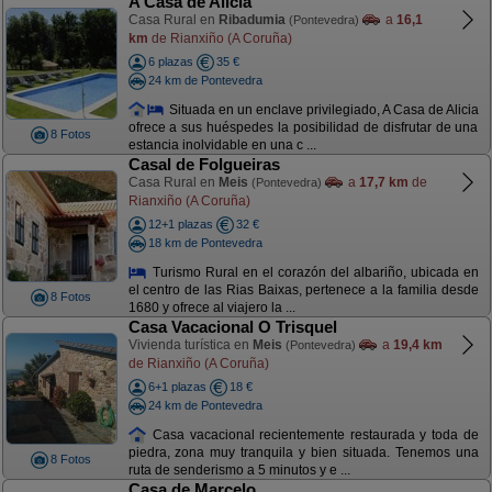
A Casa de Alicia
Casa Rural en
Ribadumia
a
16,1
(Pontevedra)
km
de Rianxiño (A Coruña)
6 plazas
35 €
24 km de Pontevedra
Situada en un enclave privilegiado, A Casa de Alicia
ofrece a sus huéspedes la posibilidad de disfrutar de una
8 Fotos
estancia inolvidable en una c ...
Casal de Folgueiras
Casa Rural en
Meis
a
17,7 km
de
(Pontevedra)
Rianxiño (A Coruña)
12+1 plazas
32 €
18 km de Pontevedra
Turismo Rural en el corazón del albariño, ubicada en
el centro de las Rias Baixas, pertenece a la familia desde
8 Fotos
1680 y ofrece al viajero la ...
Casa Vacacional O Trisquel
Vivienda turística en
Meis
a
19,4 km
(Pontevedra)
de Rianxiño (A Coruña)
6+1 plazas
18 €
24 km de Pontevedra
Casa vacacional recientemente restaurada y toda de
piedra, zona muy tranquila y bien situada. Tenemos una
8 Fotos
ruta de senderismo a 5 minutos y e ...
Casa de Marcelo