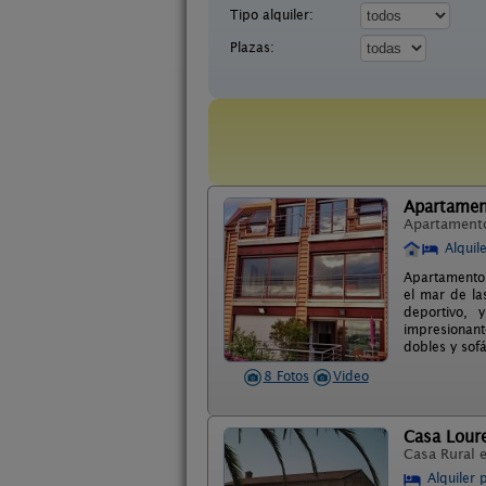
Tipo alquiler:
Plazas:
Apartamen
Apartament
Alquil
Apartamentos
el mar de la
deportivo, 
impresionant
dobles y sof
8 Fotos
Video
Casa Loure
Casa Rural 
Alquiler 