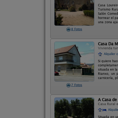
Casa Loureir
Turismo Rura
Salón Comedo
hornear el pa
una zona aja
8 Fotos
Casa Da M
Vivienda tur
Alquiler 
Si quiere hac
completamen
situada en la
Rianxo, un 
carnicería, p
7 Fotos
A Casa de 
Casa Rural 
Alquil
Situada en u