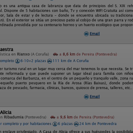
o es una antigua casa de labranza que data de principios del S. XIX reh
l. Dispone de 5 habitaciones con baño, Tv y conexión WIFI Gratuita así c
r, Sala de estar y de lectura – donde se encuentra ubicada su tradicional
n). En el exterior se sitúa un precioso patio al cobijo de una gran parra y r
rdinada presidida por su centenario horreo y un huerto ecológico que propor
Email
aestra
ística en
Rianxo
(A Coruña)
a
8,6 km
de Pereira (Pontevedra)
completo
6-10+2 plazas
111 km de A Coruña
er turismo rural en un lugar muy cerca del mar tenemos lo que necesita. Se tr
te reformada y que puede suponer un lugar ideal para familia con niños,
 comarca del Barbanza, en el centro de un pequeño y tranquilo valle, zona ru
pequeño puerto pesquero en la Ría de Arosa (Rías Baixas), donde podem
laza de pescado, farmacia, clínicas, bancos, quiosco de prensa, talleres, etc..
Email
Alicia
en
Ribadumia
(Pontevedra)
a
9,6 km
de Pereira (Pontevedra)
er completo y por habitaciones
6 plazas
24 km de Pontevedra
n enclave privilegiado, A Casa de Alicia ofrece a sus huéspedes la posibilida