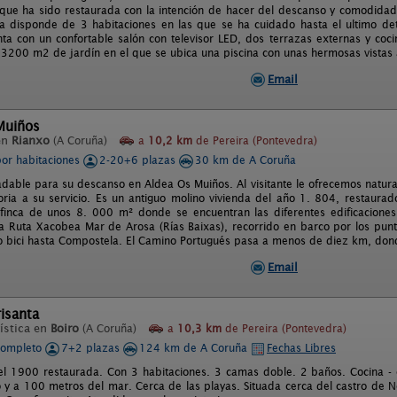
que ha sido restaurada con la intención de hacer del descanso y comodidad 
ia disponde de 3 habitaciones en las que se ha cuidado hasta el ultimo det
a con un confortable salón con televisor LED, dos terrazas externas y coc
3200 m2 de jardín en el que se ubica una piscina con unas hermosas vistas 
Email
Muiños
en
Rianxo
(A Coruña)
a
10,2 km
de Pereira (Pontevedra)
por habitaciones
2-20+6 plazas
30 km de A Coruña
dable para su descanso en Aldea Os Muiños. Al visitante le ofrecemos naturalez
toria a su servicio. Es un antiguo molino vivienda del año 1. 804, restaur
 finca de unos 8. 000 m² donde se encuentran las diferentes edificaciones 
a Ruta Xacobea Mar de Arosa (Rías Baixas), recorrido en barco por los puntos
 o bici hasta Compostela. El Camino Portugués pasa a menos de diez km, don
Email
isanta
ística en
Boiro
(A Coruña)
a
10,3 km
de Pereira (Pontevedra)
completo
7+2 plazas
124 km de A Coruña
Fechas Libres
el 1900 restaurada. Con 3 habitaciones. 3 camas doble. 2 baños. Cocina -
 y a 100 metros del mar. Cerca de las playas. Situada cerca del castro de N