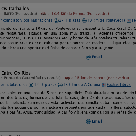
 Os Carballos
en
Barro
(Pontevedra)
a
13,4 km
de Pereira (Pontevedra)
er completo y por habitaciones
2-11 plazas
10 km de Pontevedra
Fe
miento de Barro, a 10Km. de Pontevedra se encuentra la Casa Rural Os Ca
te restaurada, situada en una zona muy tranquila. Además ofrecemos u
icroondas, lavavajillas, tostadora etc. y horno de leña totalmente rehabil
dor con terraza exterior cubierta por un porche de madera. El lugar ideal p
. No pierda una oportunidad única de conocer Barro y a su gente.
Email
 Entre Os Ríos
en
Pobra do Caramiñal
(A Coruña)
a
15 km
de Pereira (Pontevedra)
por habitaciones
12+3 plazas
133 km de A Coruña
Fechas Libres
 se ubica en una finca de 5 has. de superficie. Está situada a orillas del r
 en dos brazos, formando una isla. La casa, de más de trescientos años d
 de la molienda su medio de vida, actividad que simultaneaban con el cultiv
enta fue adquirida por sus actuales propietarios que cuidan la flora autócto
 uva albariña. Agua, tranquilidad, Albariño y buena comida son las señas de i
Email