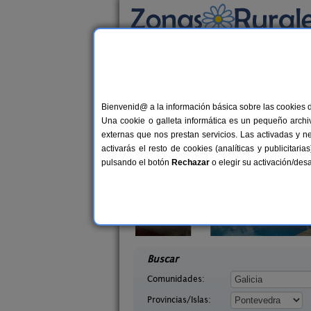
Busca por alojamiento
Alojamientos
>
Galicia
>
Pontevedra
> Pereir
Casas Rurales cerca 
Bienvenid@ a la información básica sobre las cookies 
Una cookie o galleta informática es un pequeño archiv
externas que nos prestan servicios. Las activadas y n
activarás el resto de cookies (analíticas y publicita
pulsando el botón
Rechazar
o elegir su activación/de
agina
Casa Uma
10+2 pers.
4-8+
21 €
 (Pontevedra)
As Neves (Pontevedra)
desde
desd
Buscar
Comunidades:
Provincias/Islas: