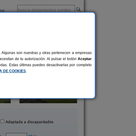
ios
-
al. Algunas son nuestras y otras pertenecen a empresas
cesitan de tu autorización. Al pulsar el botón
Aceptar
uedas. Estas últimas puedes desactivarlas por completo
CA DE COOKIES
.
Casa da Muiñeira
Budiño de Serrase
10 pers.
26 €
Cambados (Pontevedra)
Oia (Pontevedra)
desde
Adaptada a discapacitados