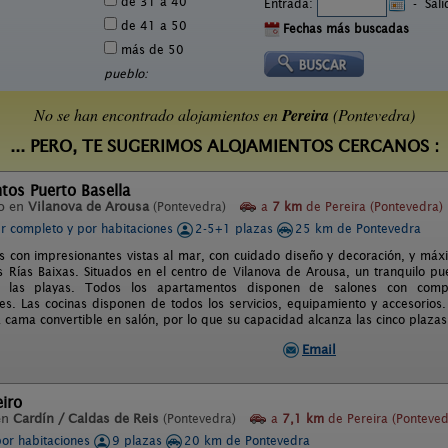
de 31 a 40
Entrada:
-
Sal
de 41 a 50
Fechas más buscadas
más de 50
pueblo:
No se han encontrado alojamientos en
Pereira
(Pontevedra)
... PERO, TE SUGERIMOS ALOJAMIENTOS CERCANOS :
tos Puerto Basella
o en
Vilanova de Arousa
(Pontevedra)
a
7 km
de Pereira (Pontevedra)
er completo y por habitaciones
2-5+1 plazas
25 km de Pontevedra
 con impresionantes vistas al mar, con cuidado diseño y decoración, y máx
s Rías Baixas. Situados en el centro de Vilanova de Arousa, un tranquilo pu
y las playas. Todos los apartamentos disponen de salones con comple
es. Las cocinas disponen de todos los servicios, equipamiento y accesorios
á cama convertible en salón, por lo que su capacidad alcanza las cinco plaz
Email
iro
en
Cardín / Caldas de Reis
(Pontevedra)
a
7,1 km
de Pereira (Ponteved
por habitaciones
9 plazas
20 km de Pontevedra