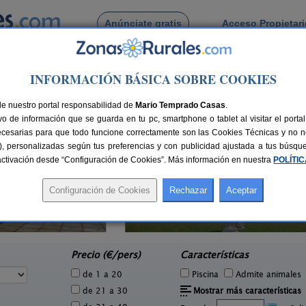
Anúnciate gratis
Acceso Propietar
Busca por pueblo
INFORMACIÓN BÁSICA SOBRE COOKIES
a
de Pereira
de nuestro portal responsabilidad de
Mario Temprado Casas
.
o de información que se guarda en tu pc, smartphone o tablet al visitar el port
ecesarias para que todo funcione correctamente son las Cookies Técnicas y no ne
rias), personalizadas según tus preferencias y con publicidad ajustada a tus búsq
sactivación desde “Configuración de Cookies”. Más información en nuestra
POLÍTI
Casa de Cacheiro
1 pers.
14+2 pers.
30 €
16 €
Silleda (Pontevedra)
e
desde
Precio (€/pers)
Características
de 1 a 20
Piscina
Admite animales
de 21 a 30
Mostrar más características