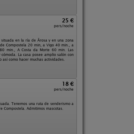
25 €
pers/noche
 situada en la ría de Ärosa y en una zona
go de Compostela 20 min, a Vigo 40 min., a
 80 min., A Costa da Morte 60 min. Las
 y cómoda. La casa posee amplio salón con
no así como hacer muchas actividades.
18 €
pers/noche
situada. Tenemos una ruta de senderismo a
de Compostela. Admitimos mascotas.