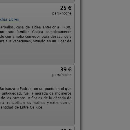
25 €
pers/noche
chas Libres
rballos, casa de aldea anterior a 1700,
n trato familiar. Cocina completamente
itado con amplio comedor para desayunos y
ara sus vacaciones, situado en un lugar de
39 €
pers/noche
ío Barbanza o Pedras, en un punto en el que
e antigüedad, fue la morada de molineros
o de los campos. A finales de la década de
na, rehabilitan los molinos y extienden el
dentidad de Entre Os Ríos.