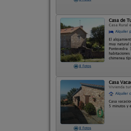
Casa de Tu
Casa Rural 
Alquiler 
El alojamien
muy natural 
Pontevedra 
habitaciones
chimenea típ
8 Fotos
Casa Vacac
Vivienda tur
Alquiler 
Casa vacacio
5 minutos y 
8 Fotos