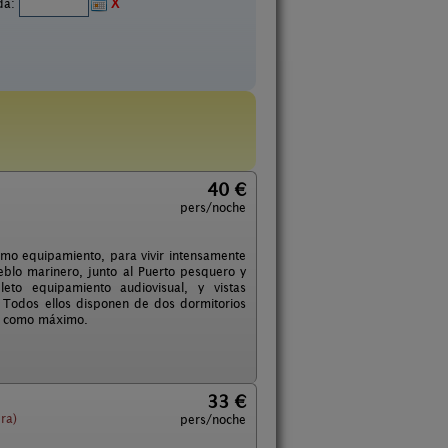
ida:
X
40 €
pers/noche
imo equipamiento, para vivir intensamente
eblo marinero, junto al Puerto pesquero y
to equipamiento audiovisual, y vistas
. Todos ellos disponen de dos dormitorios
as como máximo.
33 €
ra)
pers/noche