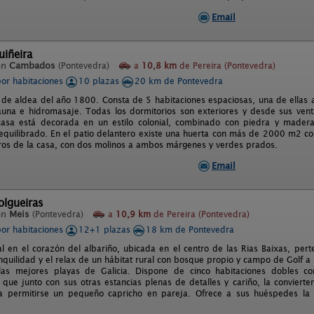
Email
uiñeira
en
Cambados
(Pontevedra)
a
10,8 km
de Pereira (Pontevedra)
por habitaciones
10 plazas
20 km de Pontevedra
 de aldea del año 1800. Consta de 5 habitaciones espaciosas, una de ellas 
una e hidromasaje. Todas los dormitorios son exteriores y desde sus vent
asa está decorada en un estilo colonial, combinado con piedra y madera.
equilibrado. En el patio delantero existe una huerta con más de 2000 m2 con
ros de la casa, con dos molinos a ambos márgenes y verdes prados.
Email
olgueiras
en
Meis
(Pontevedra)
a
10,9 km
de Pereira (Pontevedra)
por habitaciones
12+1 plazas
18 km de Pontevedra
l en el corazón del albariño, ubicada en el centro de las Rias Baixas, pert
ranquilidad y el relax de un hábitat rural con bosque propio y campo de Golf
as mejores playas de Galicia. Dispone de cinco habitaciones dobles c
, que junto con sus otras estancias plenas de detalles y cariño, la convierte
a permitirse un pequeño capricho en pareja. Ofrece a sus huéspedes la p