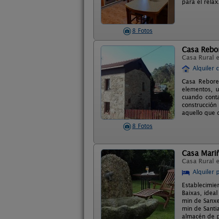
para el relax
8 Fotos
Casa Rebo
Casa Rural 
Alquiler 
Casa Rebored
elementos, u
cuando cont
construcció
aquello que
8 Fotos
Casa Mariñ
Casa Rural 
Alquiler 
Establecimie
Baixas, idea
min de Sanxe
min de Santi
almacén de p