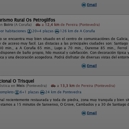
Email
rismo Rural Os Petroglifos
en
Boiro
(A Coruña)
a
12,4 km
de Pereira (Pontevedra)
por habitaciones
20+4 plazas
126 km de A Coruña
to se encuentra muy bien situado en el centro de comunicaciónes de Galicia,
y de acceso muy facil. Las distacias a las principales ciudades son: Santia
30 min., a A Coruña 65 min., Lugo a 70 min., Ourense 85 min., Ferrol
 disponen de baño propio, hilo musical y calefacción. Con decoración típica
ica y una decoración acogedora. Podrá disfrutar de diversas vistas del entor
Email
ional O Trisquel
ística en
Meis
(Pontevedra)
a
13,3 km
de Pereira (Pontevedra)
completo
6+1 plazas
24 km de Pontevedra
nal recientemente restaurada y toda de piedra, zona muy tranquila y bien 
estamos a 15 minutos de Sanxenxo, O Grove, Cambados y a 30 de Santiago 
Email