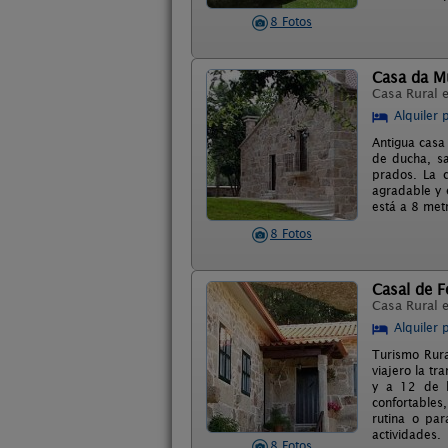
8 Fotos
Casa da M
Casa Rural 
Alquiler 
Antigua casa
de ducha, sa
prados. La c
agradable y 
está a 8 met
8 Fotos
Casal de F
Casa Rural 
Alquiler 
Turismo Rura
viajero la t
y a 12 de l
confortables
rutina o par
actividades.
8 Fotos