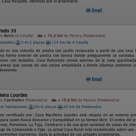
. Casa fresquita. Atendida por el propietario.
Email
redo 33
en
Boiro
(A Coruña)
a
10,3 km
de Pereira (Pontevedra)
completo
3-4+2 plazas
124 km de A Coruña
o es una vivienda de piedra con jardín restaurada a partir de una casa fa
na horno exterior de piedra con lareira donde antiguamente se cocinaba 
amos con invitados. Casa Reboredo consta ademas de la zona ajardinad
n anexa que consta de una cocina amueblada y donde ademas podemos uti
 deseemos.
Email
eira Lourdes
en
Cambados
(Pontevedra)
a
10,8 km
de Pereira (Pontevedra)
por habitaciones
20+6 plazas
20 km de Pontevedra
nto certificado por: Casa Mariñeira Lourdes está situada en un entorno pri
l para quien busca descanso y tranquilidad en su tiempo libre. El centro del
nxo, Portonovo, La Toja, Combarro y de una gran variedad de zonas de interes
ago de Compostela o Vigo. La actual Casa Rural está reconstruida sobre una
ertrechos marineros, dada la actividad de sus actuales propietarios.