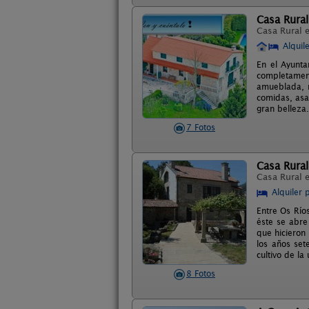
Casa Rural
Casa Rural 
Alquil
En el Ayunta
completamen
amueblada, m
comidas, asa
gran belleza
7 Fotos
Casa Rural
Casa Rural 
Alquiler 
Entre Os Ríos
éste se abre
que hicieron
los años set
cultivo de la
8 Fotos