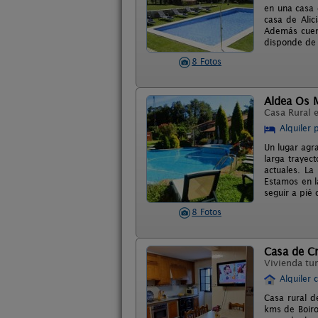
en una casa 
casa de Alic
Además cuent
disponde de 
8 Fotos
Aldea Os 
Casa Rural 
Alquiler 
Un lugar agra
larga trayec
actuales. La
Estamos en l
seguir a pié
8 Fotos
Casa de Cr
Vivienda tur
Alquiler 
Casa rural d
kms de Boiro