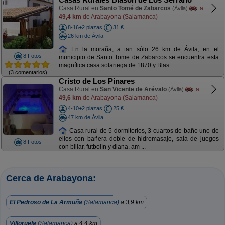
Casa Rural en
Santo Tomé de Zabarcos
a
(Ávila)
49,4 km
de Arabayona (Salamanca)
8-16+2 plazas
31 €
26 km de Ávila
En la moraña, a tan sólo 26 km de Ávila, en el
8 Fotos
municipio de Santo Tome de Zabarcos se encuentra esta
magnífica casa solariega de 1870 y Blas ...
(3 comentarios)
Cristo de Los Pinares
Casa Rural en
San Vicente de Arévalo
a
(Ávila)
49,6 km
de Arabayona (Salamanca)
4-10+2 plazas
25 €
47 km de Ávila
Casa rural de 5 dormitorios, 3 cuartos de baño uno de
ellos con bañera doble de hidromasaje, sala de juegos
8 Fotos
con billar, futbolín y diana. am ...
Cerca de Arabayona:
El Pedroso de La Armuña
(Salamanca)
a 3,9 km
Villoruela
(Salamanca)
a 4,4 km