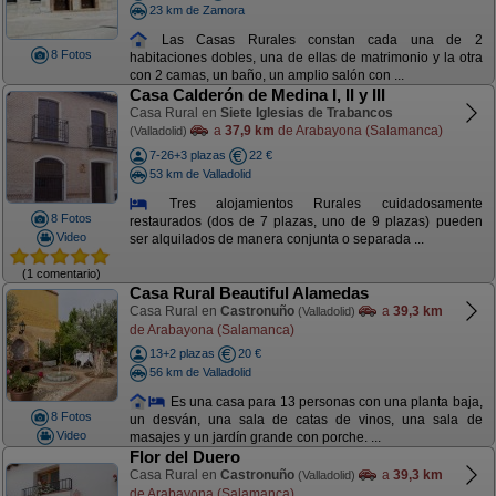
23 km de Zamora
Las Casas Rurales constan cada una de 2
8 Fotos
habitaciones dobles, una de ellas de matrimonio y la otra
con 2 camas, un baño, un amplio salón con ...
Casa Calderón de Medina I, II y III
Casa Rural en
Siete Iglesias de Trabancos
a
37,9 km
de Arabayona (Salamanca)
(Valladolid)
7-26+3 plazas
22 €
53 km de Valladolid
Tres alojamientos Rurales cuidadosamente
8 Fotos
restaurados (dos de 7 plazas, uno de 9 plazas) pueden
Video
ser alquilados de manera conjunta o separada ...
(1 comentario)
Casa Rural Beautiful Alamedas
Casa Rural en
Castronuño
a
39,3 km
(Valladolid)
de Arabayona (Salamanca)
13+2 plazas
20 €
56 km de Valladolid
Es una casa para 13 personas con una planta baja,
8 Fotos
un desván, una sala de catas de vinos, una sala de
Video
masajes y un jardín grande con porche. ...
Flor del Duero
Casa Rural en
Castronuño
a
39,3 km
(Valladolid)
de Arabayona (Salamanca)