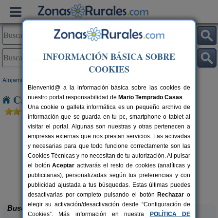
INFORMACIÓN BÁSICA SOBRE
COOKIES
Alojamientos
>
Castilla y León
>
Salamanca
> Arabayona
Bienvenid@ a la información básica sobre las cookies de
Casas Rurales cerca de Arabayona
nuestro portal responsabilidad de
Mario Temprado Casas
.
Una cookie o galleta informática es un pequeño archivo de
información que se guarda en tu pc, smartphone o tablet al
visitar el portal. Algunas son nuestras y otras pertenecen a
empresas externas que nos prestan servicios. Las activadas
y necesarias para que todo funcione correctamente son las
Cookies Técnicas y no necesitan de tu autorización. Al pulsar
el botón
Aceptar
activarás el resto de cookies (analíticas y
rs.
publicitarias), personalizadas según tus preferencias y con
 €
El Refugio de Inma II
4 pers.
12 €
publicidad ajustada a tus búsquedas. Estas últimas puedes
San Martín del Castañar (Salamanca)
desde
desactivarlas por completo pulsando el botón
Rechazar
o
elegir su activación/desactivación desde “Configuración de
Buscar
Cookies”. Más información en nuestra
POLÍTICA DE