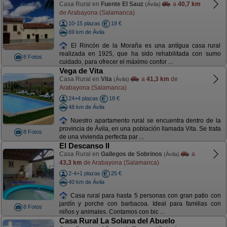
Casa Rural en
Fuente El Sauz
a
40,7 km
(Ávila)
de Arabayona (Salamanca)
10-15 plazas
18 €
69 km de Ávila
El Rincón de la Moraña es una antígua casa rural
realizada en 1925, que ha sido rehabilitada con sumo
8 Fotos
cuidado, para ofrecer el máximo confor ...
Vega de Vita
Casa Rural en
Vita
a
41,3 km
de
(Ávila)
Arabayona (Salamanca)
24+4 plazas
18 €
48 km de Ávila
Nuestro apartamento rural se encuentra dentro de la
provincia de Ávila, en una población llamada Vita. Se trata
8 Fotos
de una vivienda perfecta par ...
El Descanso II
Casa Rural en
Gallegos de Sobrinos
a
(Ávila)
43,3 km
de Arabayona (Salamanca)
2-4+1 plazas
25 €
40 km de Ávila
Casa rural para hasta 5 personas con gran patio con
jardín y porche con barbacoa. Ideal para familias con
8 Fotos
niños y animales. Contamos con bic ...
Casa Rural La Solana del Abuelo