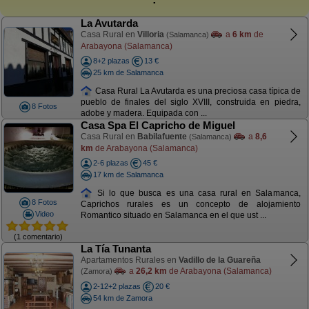
La Avutarda
Casa Rural en
Villoria
a
6 km
de
(Salamanca)
Arabayona (Salamanca)
8+2 plazas
13 €
25 km de Salamanca
Casa Rural La Avutarda es una preciosa casa típica de
pueblo de finales del siglo XVIII, construida en piedra,
8 Fotos
adobe y madera. Equipada con ...
Casa Spa El Capricho de Miguel
Casa Rural en
Babilafuente
a
8,6
(Salamanca)
km
de Arabayona (Salamanca)
2-6 plazas
45 €
17 km de Salamanca
Si lo que busca es una casa rural en Salamanca,
8 Fotos
Caprichos rurales es un concepto de alojamiento
Video
Romantico situado en Salamanca en el que ust ...
(1 comentario)
La Tía Tunanta
Apartamentos Rurales en
Vadillo de la Guareña
a
26,2 km
de Arabayona (Salamanca)
(Zamora)
2-12+2 plazas
20 €
54 km de Zamora