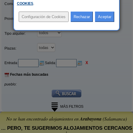
COOKIES
.
Comunidades:
Provincias/Islas:
Tipo alquiler:
Plazas:
X
Entrada:
Salida:
Fechas más buscadas
pueblo:
MÁS FILTROS
No se han encontrado alojamientos en
Arabayona
(Salamanca)
... PERO, TE SUGERIMOS ALOJAMIENTOS CERCANOS
: