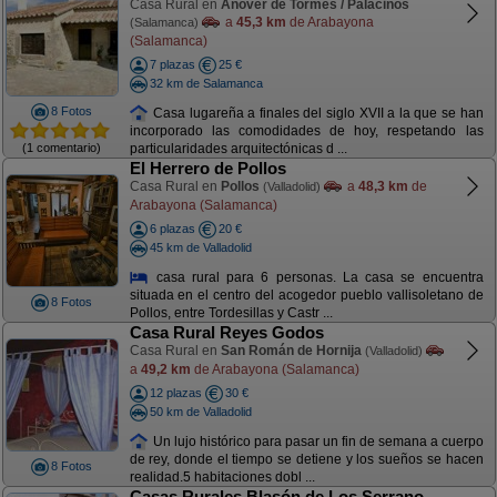
Casa Rural en
Añover de Tormes / Palacinos
a
45,3 km
de Arabayona
(Salamanca)
(Salamanca)
7 plazas
25 €
32 km de Salamanca
8 Fotos
Casa lugareña a finales del siglo XVII a la que se han
incorporado las comodidades de hoy, respetando las
(1 comentario)
particularidades arquitectónicas d ...
El Herrero de Pollos
Casa Rural en
Pollos
a
48,3 km
de
(Valladolid)
Arabayona (Salamanca)
6 plazas
20 €
45 km de Valladolid
casa rural para 6 personas. La casa se encuentra
situada en el centro del acogedor pueblo vallisoletano de
8 Fotos
Pollos, entre Tordesillas y Castr ...
Casa Rural Reyes Godos
Casa Rural en
San Román de Hornija
(Valladolid)
a
49,2 km
de Arabayona (Salamanca)
12 plazas
30 €
50 km de Valladolid
Un lujo histórico para pasar un fin de semana a cuerpo
de rey, donde el tiempo se detiene y los sueños se hacen
8 Fotos
realidad.5 habitaciones dobl ...
Casas Rurales Blasón de Los Serrano