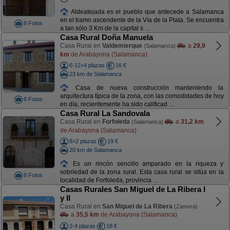
Aldeatejada es el pueblo que antecede a Salamanca
en el tramo ascendente de la Vía de la Plata. Se encuentra
8 Fotos
a tan sólo 3 Km de la capital s ...
Casa Rural Doña Manuela
Casa Rural en
Valdemierque
a
29,9
(Salamanca)
km
de Arabayona (Salamanca)
6-12+4 plazas
16 €
23 km de Salamanca
Casa de nueva construcción manteniendo la
arquitectura típica de la zona, con las comodidades de hoy
8 Fotos
en día, recientemente ha sido calificad ...
Casa Rural La Sandovala
Casa Rural en
Forfoleda
a
31,2 km
(Salamanca)
de Arabayona (Salamanca)
8+2 plazas
19 €
20 km de Salamanca
Es un rincón sencillo amparado en la riqueza y
sobriedad de la zona rural. Esta casa rural se sitúa en la
8 Fotos
localidad de Forfoleda, provincia ...
Casas Rurales San Miguel de La Ribera I
y II
Casa Rural en
San Miguel de La Ribera
(Zamora)
a
35,5 km
de Arabayona (Salamanca)
2-4 plazas
18 €