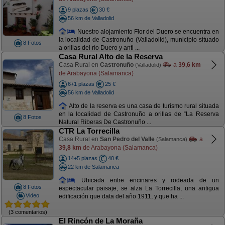
9 plazas
30 €
56 km de Valladolid
Nuestro alojamiento Flor del Duero se encuentra en
la localidad de Castronuño (Valladolid), municipio situado
8 Fotos
a orillas del río Duero y anti ...
Casa Rural Alto de la Reserva
Casa Rural en
Castronuño
a
39,6 km
(Valladolid)
de Arabayona (Salamanca)
6+1 plazas
25 €
56 km de Valladolid
Alto de la reserva es una casa de turismo rural situada
en la localidad de Castronuño a orillas de “La Reserva
8 Fotos
Natural Riberas De Castronuño ...
CTR La Torrecilla
Casa Rural en
San Pedro del Valle
a
(Salamanca)
39,8 km
de Arabayona (Salamanca)
14+5 plazas
40 €
22 km de Salamanca
Ubicada entre encinares y rodeada de un
8 Fotos
espectacular paisaje, se alza La Torrecilla, una antigua
Video
edificación que data del año 1911, y que ha ...
(3 comentarios)
El Rincón de La Moraña