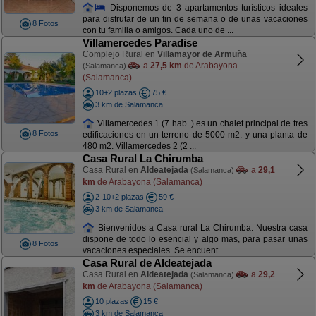
Disponemos de 3 apartamentos turísticos ideales
para disfrutar de un fin de semana o de unas vacaciones
8 Fotos
con tu familia o amigos. Cada uno de ...
Villamercedes Paradise
Complejo Rural en
Villamayor de Armuña
a
27,5 km
de Arabayona
(Salamanca)
(Salamanca)
10+2 plazas
75 €
3 km de Salamanca
Villamercedes 1 (7 hab. ) es un chalet principal de tres
8 Fotos
edificaciones en un terreno de 5000 m2. y una planta de
480 m2. Villamercedes 2 (2 ...
Casa Rural La Chirumba
Casa Rural en
Aldeatejada
a
29,1
(Salamanca)
km
de Arabayona (Salamanca)
2-10+2 plazas
59 €
3 km de Salamanca
Bienvenidos a Casa rural La Chirumba. Nuestra casa
dispone de todo lo esencial y algo mas, para pasar unas
8 Fotos
vacaciones especiales. Se encuent ...
Casa Rural de Aldeatejada
Casa Rural en
Aldeatejada
a
29,2
(Salamanca)
km
de Arabayona (Salamanca)
10 plazas
15 €
3 km de Salamanca