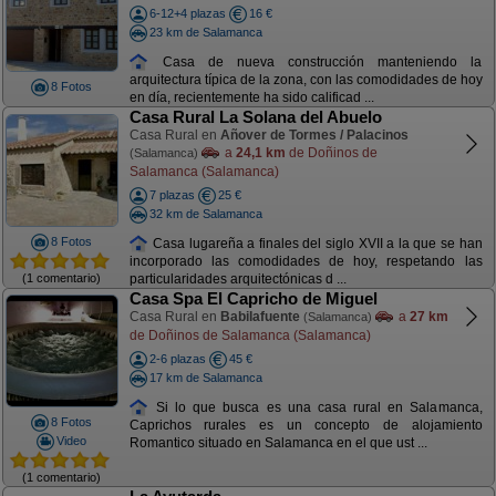
6-12+4 plazas
16 €
23 km de Salamanca
Casa de nueva construcción manteniendo la
arquitectura típica de la zona, con las comodidades de hoy
8 Fotos
en día, recientemente ha sido calificad ...
Casa Rural La Solana del Abuelo
Casa Rural en
Añover de Tormes / Palacinos
a
24,1 km
de Doñinos de
(Salamanca)
Salamanca (Salamanca)
7 plazas
25 €
32 km de Salamanca
8 Fotos
Casa lugareña a finales del siglo XVII a la que se han
incorporado las comodidades de hoy, respetando las
(1 comentario)
particularidades arquitectónicas d ...
Casa Spa El Capricho de Miguel
Casa Rural en
Babilafuente
a
27 km
(Salamanca)
de Doñinos de Salamanca (Salamanca)
2-6 plazas
45 €
17 km de Salamanca
Si lo que busca es una casa rural en Salamanca,
8 Fotos
Caprichos rurales es un concepto de alojamiento
Video
Romantico situado en Salamanca en el que ust ...
(1 comentario)