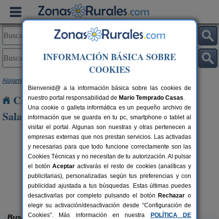
INFORMACIÓN BÁSICA SOBRE
COOKIES
Alojamientos
>
Castilla y León
>
Salamanca
> Doñinos de Salamanca
Bienvenid@ a la información básica sobre las cookies de
Casas Rurales cerca de Doñinos de
nuestro portal responsabilidad de
Mario Temprado Casas
.
Una cookie o galleta informática es un pequeño archivo de
Salamanca
información que se guarda en tu pc, smartphone o tablet al
visitar el portal. Algunas son nuestras y otras pertenecen a
empresas externas que nos prestan servicios. Las activadas
y necesarias para que todo funcione correctamente son las
Cookies Técnicas y no necesitan de tu autorización. Al pulsar
el botón
Aceptar
activarás el resto de cookies (analíticas y
publicitarias), personalizadas según tus preferencias y con
El Corral de Las Arribes
rs.
10+3 pers.
 €
20 €
publicidad ajustada a tus búsquedas. Estas últimas puedes
San Felices de Los Gallegos
desde
(Salamanca)
desactivarlas por completo pulsando el botón
Rechazar
o
elegir su activación/desactivación desde “Configuración de
Cookies”. Más información en nuestra
POLÍTICA DE
Buscar