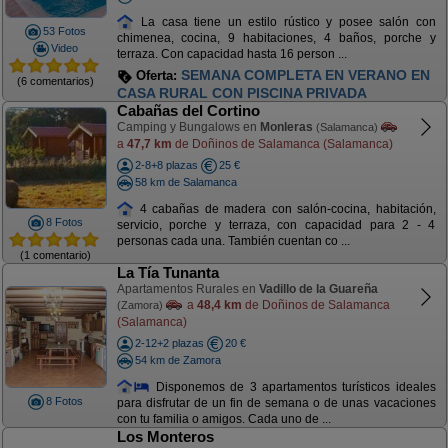
La casa tiene un estilo rústico y posee salón con
53 Fotos
chimenea, cocina, 9 habitaciones, 4 baños, porche y
Video
terraza. Con capacidad hasta 16 person ...
SEMANA COMPLETA EN VERANO EN
Oferta:
(6 comentarios)
CASA RURAL CON PISCINA PRIVADA
Cabañas del Cortino
Camping y Bungalows en
Monleras
(Salamanca)
a
47,7 km
de Doñinos de Salamanca (Salamanca)
2-8+8 plazas
25 €
58 km de Salamanca
4 cabañas de madera con salón-cocina, habitación,
8 Fotos
servicio, porche y terraza, con capacidad para 2 - 4
personas cada una. También cuentan co ...
(1 comentario)
La Tía Tunanta
Apartamentos Rurales en
Vadillo de la Guareña
a
48,4 km
de Doñinos de Salamanca
(Zamora)
(Salamanca)
2-12+2 plazas
20 €
54 km de Zamora
Disponemos de 3 apartamentos turísticos ideales
8 Fotos
para disfrutar de un fin de semana o de unas vacaciones
con tu familia o amigos. Cada uno de ...
Los Monteros