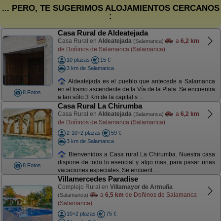
... PERO, TE SUGERIMOS ALOJAMIENTOS CERCANOS
:
Casa Rural de Aldeatejada
Casa Rural en
Aldeatejada
a
6,2 km
(Salamanca)
de Doñinos de Salamanca (Salamanca)
10 plazas
15 €
3 km de Salamanca
Aldeatejada es el pueblo que antecede a Salamanca
en el tramo ascendente de la Vía de la Plata. Se encuentra
8 Fotos
a tan sólo 3 Km de la capital s ...
Casa Rural La Chirumba
Casa Rural en
Aldeatejada
a
6,2 km
(Salamanca)
de Doñinos de Salamanca (Salamanca)
2-10+2 plazas
59 €
3 km de Salamanca
Bienvenidos a Casa rural La Chirumba. Nuestra casa
dispone de todo lo esencial y algo mas, para pasar unas
8 Fotos
vacaciones especiales. Se encuent ...
Villamercedes Paradise
Complejo Rural en
Villamayor de Armuña
a
6,5 km
de Doñinos de Salamanca
(Salamanca)
(Salamanca)
10+2 plazas
75 €