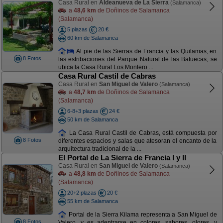
Casa Rural en
Aldeanueva de La Sierra
(Salamanca)
a
48,6 km
de Doñinos de Salamanca
(Salamanca)
5 plazas
20 €
60 km de Salamanca
Al pie de las Sierras de Francia y las Quilamas, en
8 Fotos
las estribaciones del Parque Natural de las Batuecas, se
ubica la Casa Rural Los Montero ...
Casa Rural Castil de Cabras
Casa Rural en
San Miguel de Valero
(Salamanca)
a
48,7 km
de Doñinos de Salamanca
(Salamanca)
6-8+3 plazas
24 €
50 km de Salamanca
La Casa Rural Castil de Cabras, está compuesta por
8 Fotos
diferentes espacios y salas que atesoran el encanto de la
arquitectura tradicional de la ...
El Portal de La Sierra de Francia I y II
Casa Rural en
San Miguel de Valero
(Salamanca)
a
48,8 km
de Doñinos de Salamanca
(Salamanca)
20+2 plazas
20 €
55 km de Salamanca
Portal de la Sierra Kilama representa a San Miguel de
8 Fotos
Valero, y es adentrarse en colores, sabores, olores, y