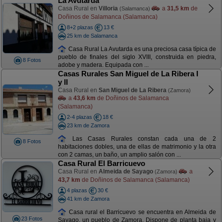
La Avutarda
Casa Rural en
Villoria
a
31,5 km
de
(Salamanca)
Doñinos de Salamanca (Salamanca)
8+2 plazas
13 €
25 km de Salamanca
Casa Rural La Avutarda es una preciosa casa típica de
pueblo de finales del siglo XVIII, construida en piedra,
8 Fotos
adobe y madera. Equipada con ...
Casas Rurales San Miguel de La Ribera I
y II
Casa Rural en
San Miguel de La Ribera
(Zamora)
a
43,6 km
de Doñinos de Salamanca
(Salamanca)
2-4 plazas
18 €
23 km de Zamora
Las Casas Rurales constan cada una de 2
8 Fotos
habitaciones dobles, una de ellas de matrimonio y la otra
con 2 camas, un baño, un amplio salón con ...
Casa Rural El Barricuevo
Casa Rural en
Almeida de Sayago
a
(Zamora)
43,7 km
de Doñinos de Salamanca (Salamanca)
4 plazas
30 €
41 km de Zamora
Casa rural el Barricuevo se encuentra en Almeida de
23 Fotos
Sayago, un pueblo de Zamora. Dispone de planta baja y