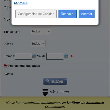
COOKIES
.
Comunidades:
Provincias/Islas:
Tipo alquiler:
Plazas:
X
Entrada:
Salida:
Fechas más buscadas
pueblo:
MÁS FILTROS
No se han encontrado alojamientos en
Doñinos de Salamanca
(Salamanca)