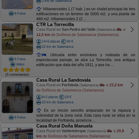
3 km de Salamanca
Villamercedes 1 (7 hab. ) es un chalet principal de tres
8 Fotos
edificaciones en un terreno de 5000 m2. y una planta de
480 m2. Villamercedes 2 (2 ...
CTR La Torrecilla
Casa Rural en
San Pedro del Valle
a
(Salamanca)
12,5 km
de Doñinos de Salamanca (Salamanca)
14+5 plazas
40 €
22 km de Salamanca
Ubicada entre encinares y rodeada de un
8 Fotos
espectacular paisaje, se alza La Torrecilla, una antigua
Video
edificación que data del año 1911, y que ha ...
(3 comentarios)
Casa Rural La Sandovala
Casa Rural en
Forfoleda
a
15,2 km
(Salamanca)
de Doñinos de Salamanca (Salamanca)
8+2 plazas
19 €
20 km de Salamanca
Es un rincón sencillo amparado en la riqueza y
sobriedad de la zona rural. Esta casa rural se sitúa en la
8 Fotos
localidad de Forfoleda, provincia ...
Casa Rural Doña Manuela
Casa Rural en
Valdemierque
a
20,8
(Salamanca)
km
de Doñinos de Salamanca (Salamanca)