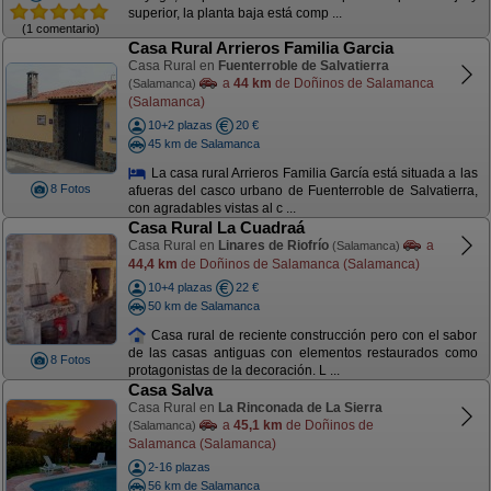
superior, la planta baja está comp ...
(1 comentario)
Casa Rural Arrieros Familia Garcia
Casa Rural en
Fuenterroble de Salvatierra
a
44 km
de Doñinos de Salamanca
(Salamanca)
(Salamanca)
10+2 plazas
20 €
45 km de Salamanca
La casa rural Arrieros Familia García está situada a las
8 Fotos
afueras del casco urbano de Fuenterroble de Salvatierra,
con agradables vistas al c ...
Casa Rural La Cuadraá
Casa Rural en
Linares de Riofrío
a
(Salamanca)
44,4 km
de Doñinos de Salamanca (Salamanca)
10+4 plazas
22 €
50 km de Salamanca
Casa rural de reciente construcción pero con el sabor
de las casas antiguas con elementos restaurados como
8 Fotos
protagonistas de la decoración. L ...
Casa Salva
Casa Rural en
La Rinconada de La Sierra
a
45,1 km
de Doñinos de
(Salamanca)
Salamanca (Salamanca)
2-16 plazas
56 km de Salamanca