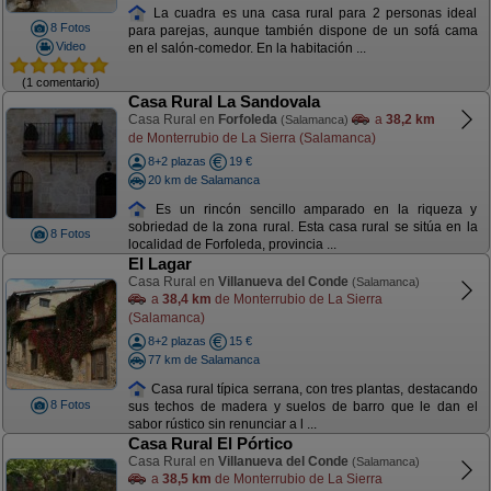
La cuadra es una casa rural para 2 personas ideal
8 Fotos
para parejas, aunque también dispone de un sofá cama
Video
en el salón-comedor. En la habitación ...
(1 comentario)
Casa Rural La Sandovala
Casa Rural en
Forfoleda
a
38,2 km
(Salamanca)
de Monterrubio de La Sierra (Salamanca)
8+2 plazas
19 €
20 km de Salamanca
Es un rincón sencillo amparado en la riqueza y
sobriedad de la zona rural. Esta casa rural se sitúa en la
8 Fotos
localidad de Forfoleda, provincia ...
El Lagar
Casa Rural en
Villanueva del Conde
(Salamanca)
a
38,4 km
de Monterrubio de La Sierra
(Salamanca)
8+2 plazas
15 €
77 km de Salamanca
Casa rural típica serrana, con tres plantas, destacando
8 Fotos
sus techos de madera y suelos de barro que le dan el
sabor rústico sin renunciar a l ...
Casa Rural El Pórtico
Casa Rural en
Villanueva del Conde
(Salamanca)
a
38,5 km
de Monterrubio de La Sierra