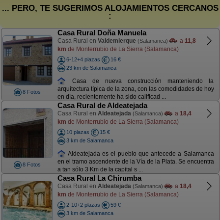
... PERO, TE SUGERIMOS ALOJAMIENTOS CERCANOS
:
Casa Rural Doña Manuela
Casa Rural en
Valdemierque
a
11,8
(Salamanca)
km
de Monterrubio de La Sierra (Salamanca)
6-12+4 plazas
16 €
23 km de Salamanca
Casa de nueva construcción manteniendo la
arquitectura típica de la zona, con las comodidades de hoy
8 Fotos
en día, recientemente ha sido calificad ...
Casa Rural de Aldeatejada
Casa Rural en
Aldeatejada
a
18,4
(Salamanca)
km
de Monterrubio de La Sierra (Salamanca)
10 plazas
15 €
3 km de Salamanca
Aldeatejada es el pueblo que antecede a Salamanca
en el tramo ascendente de la Vía de la Plata. Se encuentra
8 Fotos
a tan sólo 3 Km de la capital s ...
Casa Rural La Chirumba
Casa Rural en
Aldeatejada
a
18,4
(Salamanca)
km
de Monterrubio de La Sierra (Salamanca)
2-10+2 plazas
59 €
3 km de Salamanca