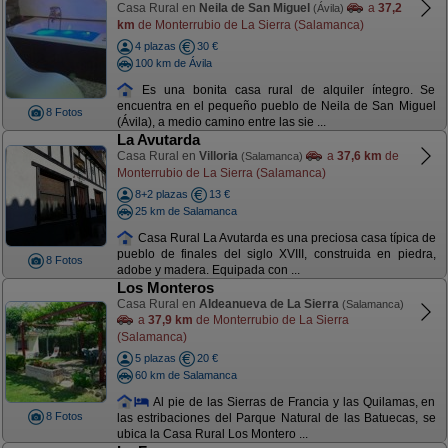
Casa Rural en
Neila de San Miguel
a
37,2
(Ávila)
km
de Monterrubio de La Sierra (Salamanca)
4 plazas
30 €
100 km de Ávila
Es una bonita casa rural de alquiler íntegro. Se
encuentra en el pequeño pueblo de Neila de San Miguel
8 Fotos
(Ávila), a medio camino entre las sie ...
La Avutarda
Casa Rural en
Villoria
a
37,6 km
de
(Salamanca)
Monterrubio de La Sierra (Salamanca)
8+2 plazas
13 €
25 km de Salamanca
Casa Rural La Avutarda es una preciosa casa típica de
pueblo de finales del siglo XVIII, construida en piedra,
8 Fotos
adobe y madera. Equipada con ...
Los Monteros
Casa Rural en
Aldeanueva de La Sierra
(Salamanca)
a
37,9 km
de Monterrubio de La Sierra
(Salamanca)
5 plazas
20 €
60 km de Salamanca
Al pie de las Sierras de Francia y las Quilamas, en
8 Fotos
las estribaciones del Parque Natural de las Batuecas, se
ubica la Casa Rural Los Montero ...