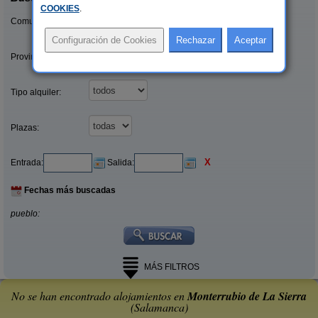
COOKIES
.
Comunidades:
Provincias/Islas:
Tipo alquiler:
Plazas:
X
Entrada:
Salida:
Fechas más buscadas
pueblo:
MÁS FILTROS
No se han encontrado alojamientos en
Monterrubio de La Sierra
(Salamanca)