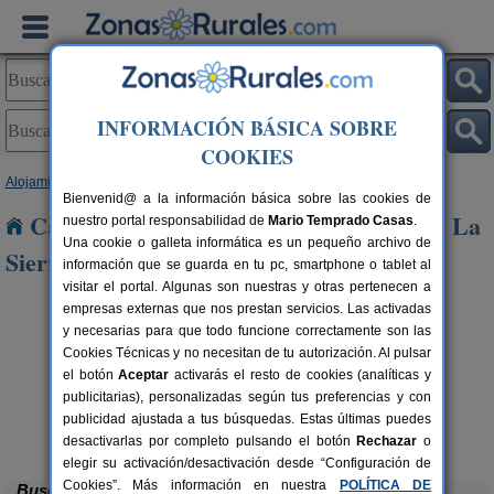
INFORMACIÓN BÁSICA SOBRE
COOKIES
Alojamientos
>
Castilla y León
>
Salamanca
> Monterrubio de La Sierra
Bienvenid@ a la información básica sobre las cookies de
Casas Rurales cerca de Monterrubio de La
nuestro portal responsabilidad de
Mario Temprado Casas
.
Una cookie o galleta informática es un pequeño archivo de
Sierra
información que se guarda en tu pc, smartphone o tablet al
visitar el portal. Algunas son nuestras y otras pertenecen a
empresas externas que nos prestan servicios. Las activadas
y necesarias para que todo funcione correctamente son las
Cookies Técnicas y no necesitan de tu autorización. Al pulsar
el botón
Aceptar
activarás el resto de cookies (analíticas y
publicitarias), personalizadas según tus preferencias y con
rs.
 €
publicidad ajustada a tus búsquedas. Estas últimas puedes
Rincón de Águeda
7+1 pers.
14 €
Águeda del Caudillo (Salamanca)
desde
desactivarlas por completo pulsando el botón
Rechazar
o
elegir su activación/desactivación desde “Configuración de
Cookies”. Más información en nuestra
POLÍTICA DE
Buscar