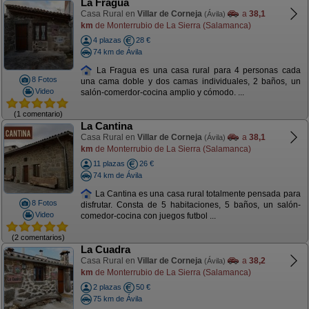
La Fragua
Casa Rural en
Villar de Corneja
a
38,1
(Ávila)
km
de Monterrubio de La Sierra (Salamanca)
4 plazas
28 €
74 km de Ávila
La Fragua es una casa rural para 4 personas cada
8 Fotos
una cama doble y dos camas individuales, 2 baños, un
Video
salón-comerdor-cocina amplio y cómodo. ...
(1 comentario)
La Cantina
Casa Rural en
Villar de Corneja
a
38,1
(Ávila)
km
de Monterrubio de La Sierra (Salamanca)
11 plazas
26 €
74 km de Ávila
La Cantina es una casa rural totalmente pensada para
8 Fotos
disfrutar. Consta de 5 habitaciones, 5 baños, un salón-
Video
comedor-cocina con juegos futbol ...
(2 comentarios)
La Cuadra
Casa Rural en
Villar de Corneja
a
38,2
(Ávila)
km
de Monterrubio de La Sierra (Salamanca)
2 plazas
50 €
75 km de Ávila