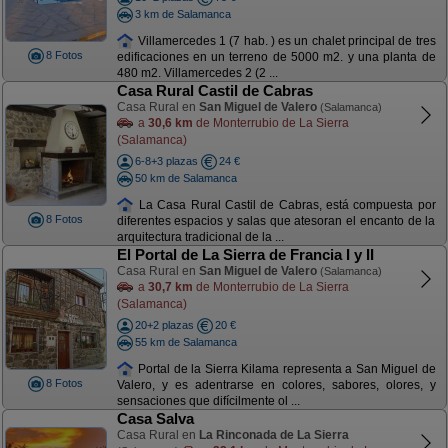
3 km de Salamanca
Villamercedes 1 (7 hab. ) es un chalet principal de tres
8 Fotos
edificaciones en un terreno de 5000 m2. y una planta de
480 m2. Villamercedes 2 (2 ...
Casa Rural Castil de Cabras
Casa Rural en
San Miguel de Valero
(Salamanca)
a
30,6 km
de Monterrubio de La Sierra
(Salamanca)
6-8+3 plazas
24 €
50 km de Salamanca
La Casa Rural Castil de Cabras, está compuesta por
8 Fotos
diferentes espacios y salas que atesoran el encanto de la
arquitectura tradicional de la ...
El Portal de La Sierra de Francia I y II
Casa Rural en
San Miguel de Valero
(Salamanca)
a
30,7 km
de Monterrubio de La Sierra
(Salamanca)
20+2 plazas
20 €
55 km de Salamanca
Portal de la Sierra Kilama representa a San Miguel de
8 Fotos
Valero, y es adentrarse en colores, sabores, olores, y
sensaciones que difícilmente ol ...
Casa Salva
Casa Rural en
La Rinconada de La Sierra