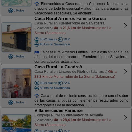
Bienvenidos a Casa rural La Chirumba. Nuestra casa
dispone de todo lo esencial y algo mas, para pasar unas
8 Fotos
vacaciones especiales. Se encuent ...
Casa Rural Arrieros Familia Garcia
Casa Rural en
Fuenterroble de Salvatierra
a
21,6 km
de Monterrubio de La
(Salamanca)
Sierra (Salamanca)
10+2 plazas
20 €
45 km de Salamanca
La casa rural Arrieros Familia García está situada a las
8 Fotos
afueras del casco urbano de Fuenterroble de Salvatierra,
con agradables vistas al c ...
Casa Rural La Cuadraá
Casa Rural en
Linares de Riofrío
a
(Salamanca)
27,3 km
de Monterrubio de La Sierra (Salamanca)
10+4 plazas
22 €
50 km de Salamanca
Casa rural de reciente construcción pero con el sabor
de las casas antiguas con elementos restaurados como
8 Fotos
protagonistas de la decoración. L ...
Villamercedes Paradise
Complejo Rural en
Villamayor de Armuña
a
28,4 km
de Monterrubio de La
(Salamanca)
Sierra (Salamanca)
10+2 plazas
75 €