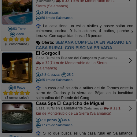
a
32,1 km
de Monterrubio de La
(Salamanca)
Sierra (Salamanca)
2-16 plazas
56 km de Salamanca
La casa tiene un estilo rústico y posee salón con
53 Fotos
chimenea, cocina, 9 habitaciones, 4 baños, porche y
Video
terraza. Con capacidad hasta 16 person ...
SEMANA COMPLETA EN VERANO EN
Oferta:
(6 comentarios)
CASA RURAL CON PISCINA PRIVADA
El Gorgocil
Casa Rural en
Puente del Congosto
(Salamanca)
a
32,7 km
de Monterrubio de La Sierra
(Salamanca)
2-8+1 plazas
25 €
65 km de Salamanca
8 Fotos
La casa está situada a orillas del río Tormes entre la
sierra de Gredos y la sierra de Béjar, en la localidad
(3 comentarios)
salmantina del Puente del Cong ...
Casa Spa El Capricho de Miguel
Casa Rural en
Babilafuente
a
33,1
(Salamanca)
km
de Monterrubio de La Sierra (Salamanca)
2-6 plazas
45 €
17 km de Salamanca
Si lo que busca es una casa rural en Salamanca,