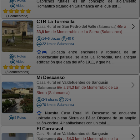
8 Fotos
Caprichos rurales es un concepto de alojamiento
Video
Romantico situado en Salamanca en el que ust ...
(1 comentario)
CTR La Torrecilla
Casa Rural en
San Pedro del Valle
a
(Salamanca)
33,8 km
de Monterrubio de La Sierra (Salamanca)
14+5 plazas
40 €
22 km de Salamanca
Ubicada entre encinares y rodeada de un
8 Fotos
espectacular paisaje, se alza La Torrecilla, una antigua
Video
edificación que data del año 1911, y que ha ...
(3 comentarios)
Mi Descanso
Casa Rural en
Valdefuentes de Sangusín
a
34,3 km
de Monterrubio de La
(Salamanca)
Sierra (Salamanca)
2-9 plazas
30 €
70 km de Salamanca
Nuestra Casa Rural Mi Descanso se encuentra
8 Fotos
ubicada en plena Sierra de Béjar. Dispone de un amplio
salón-cocina, 4 habitaciones con un total ...
El Carrascal
Casa Rural en
Valdefuentes de Sangusín
a
34,3 km
de Monterrubio de La
(Salamanca)