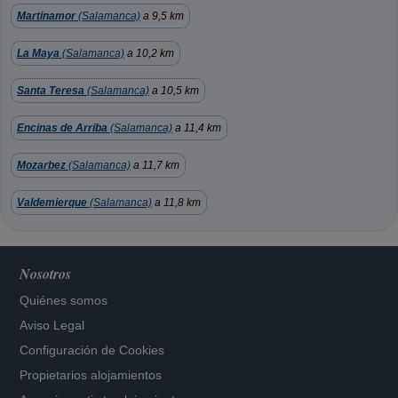
Martinamor
(Salamanca)
a 9,5 km
La Maya
(Salamanca)
a 10,2 km
Santa Teresa
(Salamanca)
a 10,5 km
Encinas de Arriba
(Salamanca)
a 11,4 km
Mozarbez
(Salamanca)
a 11,7 km
Valdemierque
(Salamanca)
a 11,8 km
Nosotros
Quiénes somos
Aviso Legal
Configuración de Cookies
Propietarios alojamientos