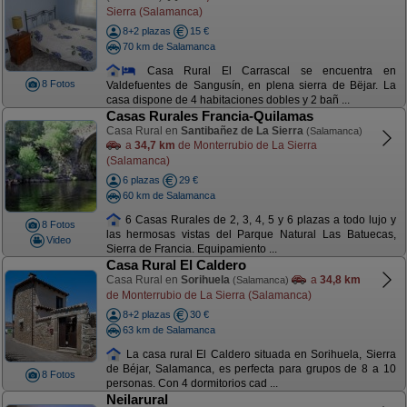
Sierra (Salamanca)
8+2 plazas
15 €
70 km de Salamanca
Casa Rural El Carrascal se encuentra en
8 Fotos
Valdefuentes de Sangusín, en plena sierra de Bëjar. La
casa dispone de 4 habitaciones dobles y 2 bañ ...
Casas Rurales Francia-Quilamas
Casa Rural en
Santibañez de La Sierra
(Salamanca)
a
34,7 km
de Monterrubio de La Sierra
(Salamanca)
6 plazas
29 €
60 km de Salamanca
6 Casas Rurales de 2, 3, 4, 5 y 6 plazas a todo lujo y
8 Fotos
las hermosas vistas del Parque Natural Las Batuecas,
Video
Sierra de Francia. Equipamiento ...
Casa Rural El Caldero
Casa Rural en
Sorihuela
a
34,8 km
(Salamanca)
de Monterrubio de La Sierra (Salamanca)
8+2 plazas
30 €
63 km de Salamanca
La casa rural El Caldero situada en Sorihuela, Sierra
de Béjar, Salamanca, es perfecta para grupos de 8 a 10
8 Fotos
personas. Con 4 dormitorios cad ...
Neilarural