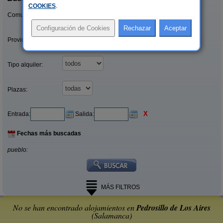
COOKIES
.
Comunidades:
Provincias/Islas:
Tipo alquiler:
Plazas:
X
Entrada:
Salida:
Fechas más buscadas
pueblo:
MÁS FILTROS
No se han encontrado alojamientos en
Pedrosillo de Los Aires
(Salamanca)