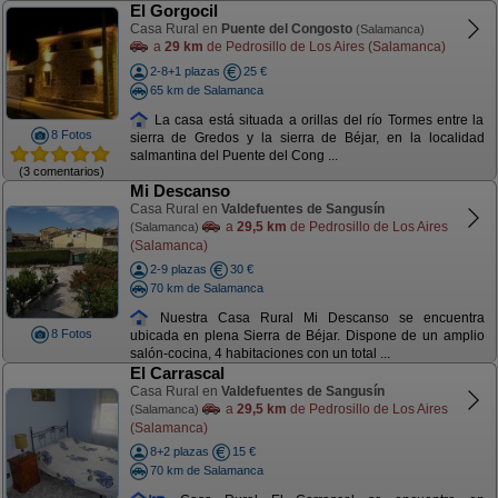
El Gorgocil
Casa Rural en
Puente del Congosto
(Salamanca)
a
29 km
de Pedrosillo de Los Aires (Salamanca)
2-8+1 plazas
25 €
65 km de Salamanca
La casa está situada a orillas del río Tormes entre la
8 Fotos
sierra de Gredos y la sierra de Béjar, en la localidad
salmantina del Puente del Cong ...
(3 comentarios)
Mi Descanso
Casa Rural en
Valdefuentes de Sangusín
a
29,5 km
de Pedrosillo de Los Aires
(Salamanca)
(Salamanca)
2-9 plazas
30 €
70 km de Salamanca
Nuestra Casa Rural Mi Descanso se encuentra
8 Fotos
ubicada en plena Sierra de Béjar. Dispone de un amplio
salón-cocina, 4 habitaciones con un total ...
El Carrascal
Casa Rural en
Valdefuentes de Sangusín
a
29,5 km
de Pedrosillo de Los Aires
(Salamanca)
(Salamanca)
8+2 plazas
15 €
70 km de Salamanca