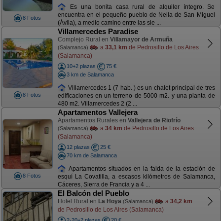
Es una bonita casa rural de alquiler íntegro. Se
encuentra en el pequeño pueblo de Neila de San Miguel
8 Fotos
(Ávila), a medio camino entre las sie ...
Villamercedes Paradise
Complejo Rural en
Villamayor de Armuña
a
33,1 km
de Pedrosillo de Los Aires
(Salamanca)
(Salamanca)
10+2 plazas
75 €
3 km de Salamanca
Villamercedes 1 (7 hab. ) es un chalet principal de tres
8 Fotos
edificaciones en un terreno de 5000 m2. y una planta de
480 m2. Villamercedes 2 (2 ...
Apartamentos Vallejera
Apartamentos Rurales en
Vallejera de Riofrío
a
34 km
de Pedrosillo de Los Aires
(Salamanca)
(Salamanca)
12 plazas
25 €
70 km de Salamanca
Apartamentos situados en la falda de la estación de
8 Fotos
esquí La Covatilla, a escasos kilómetros de Salamanca,
Cáceres, Sierra de Francia y a 4 ...
El Balcón del Pueblo
Hotel Rural en
La Hoya
a
34,2 km
(Salamanca)
de Pedrosillo de Los Aires (Salamanca)
2-20+2 plazas
20 €