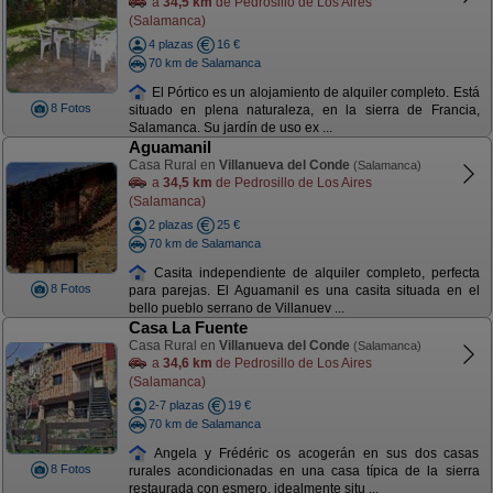
a
34,5 km
de Pedrosillo de Los Aires
(Salamanca)
4 plazas
16 €
70 km de Salamanca
El Pórtico es un alojamiento de alquiler completo. Está
8 Fotos
situado en plena naturaleza, en la sierra de Francia,
Salamanca. Su jardín de uso ex ...
Aguamanil
Casa Rural en
Villanueva del Conde
(Salamanca)
a
34,5 km
de Pedrosillo de Los Aires
(Salamanca)
2 plazas
25 €
70 km de Salamanca
Casita independiente de alquiler completo, perfecta
8 Fotos
para parejas. El Aguamanil es una casita situada en el
bello pueblo serrano de Villanuev ...
Casa La Fuente
Casa Rural en
Villanueva del Conde
(Salamanca)
a
34,6 km
de Pedrosillo de Los Aires
(Salamanca)
2-7 plazas
19 €
70 km de Salamanca
Angela y Frédéric os acogerán en sus dos casas
8 Fotos
rurales acondicionadas en una casa típica de la sierra
restaurada con esmero, idealmente situ ...