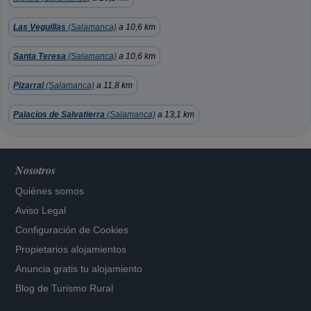
Las Veguillas
(Salamanca)
a 10,6 km
Santa Teresa
(Salamanca)
a 10,6 km
Pizarral
(Salamanca)
a 11,8 km
Palacios de Salvatierra
(Salamanca)
a 13,1 km
Nosotros
Quiénes somos
Aviso Legal
Configuración de Cookies
Propietarios alojamientos
Anuncia gratis tu alojamiento
Blog de Turismo Rural