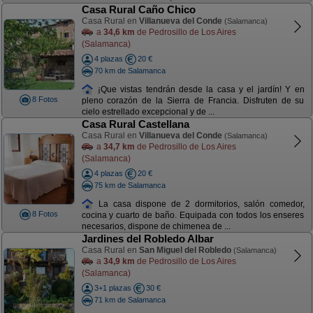
Casa Rural Caño Chico
Casa Rural en
Villanueva del Conde
(Salamanca)
a
34,6 km
de Pedrosillo de Los Aires
(Salamanca)
4 plazas
20 €
70 km de Salamanca
¡Que vistas tendrán desde la casa y el jardín! Y en
8 Fotos
pleno corazón de la Sierra de Francia. Disfruten de su
cielo estrellado excepcional y de ...
Casa Rural Castellana
Casa Rural en
Villanueva del Conde
(Salamanca)
a
34,7 km
de Pedrosillo de Los Aires
(Salamanca)
4 plazas
20 €
75 km de Salamanca
La casa dispone de 2 dormitorios, salón comedor,
8 Fotos
cocina y cuarto de baño. Equipada con todos los enseres
necesarios, dispone de chimenea de ...
Jardines del Robledo Albar
Casa Rural en
San Miguel del Robledo
(Salamanca)
a
34,9 km
de Pedrosillo de Los Aires
(Salamanca)
3+1 plazas
30 €
71 km de Salamanca