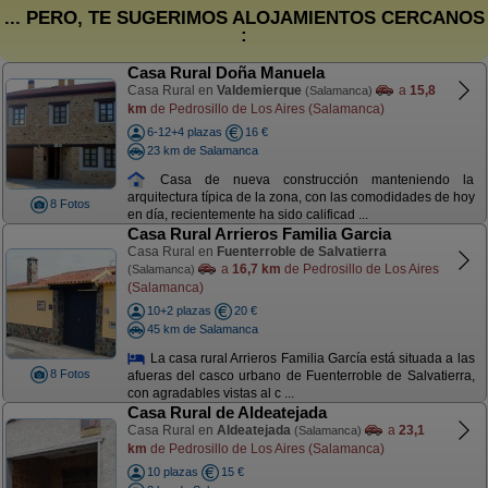
... PERO, TE SUGERIMOS ALOJAMIENTOS CERCANOS
:
Casa Rural Doña Manuela
Casa Rural en
Valdemierque
a
15,8
(Salamanca)
km
de Pedrosillo de Los Aires (Salamanca)
6-12+4 plazas
16 €
23 km de Salamanca
Casa de nueva construcción manteniendo la
arquitectura típica de la zona, con las comodidades de hoy
8 Fotos
en día, recientemente ha sido calificad ...
Casa Rural Arrieros Familia Garcia
Casa Rural en
Fuenterroble de Salvatierra
a
16,7 km
de Pedrosillo de Los Aires
(Salamanca)
(Salamanca)
10+2 plazas
20 €
45 km de Salamanca
La casa rural Arrieros Familia García está situada a las
8 Fotos
afueras del casco urbano de Fuenterroble de Salvatierra,
con agradables vistas al c ...
Casa Rural de Aldeatejada
Casa Rural en
Aldeatejada
a
23,1
(Salamanca)
km
de Pedrosillo de Los Aires (Salamanca)
10 plazas
15 €