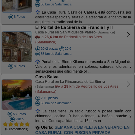
50 km de Salamanca
La Casa Rural Castil de Cabras, está compuesta por
8 Fotos
diferentes espacios y salas que atesoran el encanto de la
arquitectura tradicional de la ...
El Portal de La Sierra de Francia I y II
Casa Rural en
San Miguel de Valero
(Salamanca)
a
26,4 km
de Pedrosillo de Los Aires
(Salamanca)
20+2 plazas
20 €
55 km de Salamanca
Portal de la Sierra Kilama representa a San Miguel de
8 Fotos
Valero, y es adentrarse en colores, sabores, olores, y
sensaciones que difícilmente ol ...
Casa Salva
Casa Rural en
La Rinconada de La Sierra
a
29 km
de Pedrosillo de Los Aires
(Salamanca)
(Salamanca)
2-16 plazas
56 km de Salamanca
La casa tiene un estilo rústico y posee salón con
53 Fotos
chimenea, cocina, 9 habitaciones, 4 baños, porche y
Video
terraza. Con capacidad hasta 16 person ...
SEMANA COMPLETA EN VERANO EN
Oferta:
(6 comentarios)
CASA RURAL CON PISCINA PRIVADA