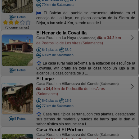
70 km de Salamanca
El Balcón del pueblo se encuentra ubicado en el
8 Fotos
concejo de La Hoya, en pleno corazón de la Sierra de
Béjar, a tan solo 4 Km, siendo uno de l ...
(3 comentarios)
El Henar de la Covatilla
Casa Rural en
La Hoya
a
34,2 km
(Salamanca)
de Pedrosillo de Los Aires (Salamanca)
6+1 plazas
33 €
60 km de Salamanca
La casa rural más próxima a la estación de esquí de la
Covatilla, wifi gratis en toda la casa todo un lujo a su
8 Fotos
alcance, la casa consta de 3 ...
El Lagar
Casa Rural en
Villanueva del Conde
(Salamanca)
a
34,4 km
de Pedrosillo de Los Aires
(Salamanca)
8+2 plazas
15 €
77 km de Salamanca
Casa rural típica serrana, con tres plantas, destacando
8 Fotos
sus techos de madera y suelos de barro que le dan el
sabor rústico sin renunciar a l ...
Casa Rural El Pórtico
Casa Rural en
Villanueva del Conde
(Salamanca)