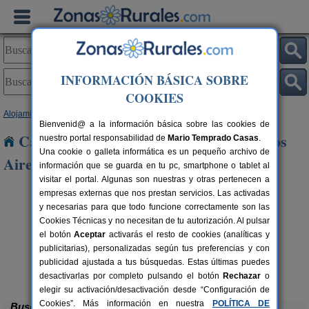
INFORMACIÓN BÁSICA SOBRE
COOKIES
Alojamientos
>
Castilla y León
>
Salamanca
> Pedrosillo de Los Aires
Bienvenid@ a la información básica sobre las cookies de
Casas Rurales cerca de Pedrosillo de Los
nuestro portal responsabilidad de
Mario Temprado Casas
.
Una cookie o galleta informática es un pequeño archivo de
Aires
información que se guarda en tu pc, smartphone o tablet al
visitar el portal. Algunas son nuestras y otras pertenecen a
empresas externas que nos prestan servicios. Las activadas
y necesarias para que todo funcione correctamente son las
Cookies Técnicas y no necesitan de tu autorización. Al pulsar
el botón
Aceptar
activarás el resto de cookies (analíticas y
publicitarias), personalizadas según tus preferencias y con
Ca
rs.
 €
publicidad ajustada a tus búsquedas. Estas últimas puedes
Hotel Rural El Abejal
4-14 pers.
18 €
Ciudad Rodrigo (Salamanca)
desde
desactivarlas por completo pulsando el botón
Rechazar
o
elegir su activación/desactivación desde “Configuración de
Cookies”. Más información en nuestra
POLÍTICA DE
Buscar