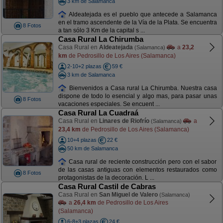
3 km de Salamanca
Aldeatejada es el pueblo que antecede a Salamanca
en el tramo ascendente de la Vía de la Plata. Se encuentra
8 Fotos
a tan sólo 3 Km de la capital s ...
Casa Rural La Chirumba
Casa Rural en
Aldeatejada
a
23,2
(Salamanca)
km
de Pedrosillo de Los Aires (Salamanca)
2-10+2 plazas
59 €
3 km de Salamanca
Bienvenidos a Casa rural La Chirumba. Nuestra casa
dispone de todo lo esencial y algo mas, para pasar unas
8 Fotos
vacaciones especiales. Se encuent ...
Casa Rural La Cuadraá
Casa Rural en
Linares de Riofrío
a
(Salamanca)
23,4 km
de Pedrosillo de Los Aires (Salamanca)
10+4 plazas
22 €
50 km de Salamanca
Casa rural de reciente construcción pero con el sabor
de las casas antiguas con elementos restaurados como
8 Fotos
protagonistas de la decoración. L ...
Casa Rural Castil de Cabras
Casa Rural en
San Miguel de Valero
(Salamanca)
a
26,4 km
de Pedrosillo de Los Aires
(Salamanca)
6-8+3 plazas
24 €