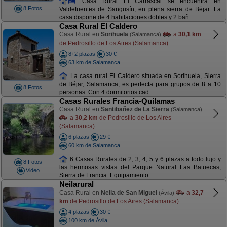
Casa Rural El Carrascal se encuentra en
8 Fotos
Valdefuentes de Sangusín, en plena sierra de Bëjar. La
casa dispone de 4 habitaciones dobles y 2 bañ ...
Casa Rural El Caldero
Casa Rural en
Sorihuela
a
30,1 km
(Salamanca)
de Pedrosillo de Los Aires (Salamanca)
8+2 plazas
30 €
63 km de Salamanca
La casa rural El Caldero situada en Sorihuela, Sierra
de Béjar, Salamanca, es perfecta para grupos de 8 a 10
8 Fotos
personas. Con 4 dormitorios cad ...
Casas Rurales Francia-Quilamas
Casa Rural en
Santibañez de La Sierra
(Salamanca)
a
30,2 km
de Pedrosillo de Los Aires
(Salamanca)
6 plazas
29 €
60 km de Salamanca
6 Casas Rurales de 2, 3, 4, 5 y 6 plazas a todo lujo y
8 Fotos
las hermosas vistas del Parque Natural Las Batuecas,
Video
Sierra de Francia. Equipamiento ...
Neilarural
Casa Rural en
Neila de San Miguel
a
32,7
(Ávila)
km
de Pedrosillo de Los Aires (Salamanca)
4 plazas
30 €
100 km de Ávila