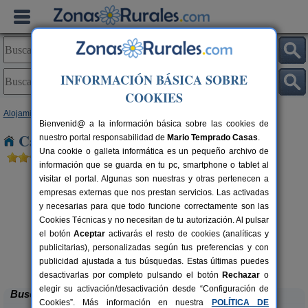
INFORMACIÓN BÁSICA SOBRE
COOKIES
Alojamientos
>
Castilla y León
>
Salamanca
> Puerto Seguro
Bienvenid@ a la información básica sobre las cookies de
Casas Rurales cerca de Puerto Seguro
nuestro portal responsabilidad de
Mario Temprado Casas
.
Una cookie o galleta informática es un pequeño archivo de
información que se guarda en tu pc, smartphone o tablet al
visitar el portal. Algunas son nuestras y otras pertenecen a
empresas externas que nos prestan servicios. Las activadas
y necesarias para que todo funcione correctamente son las
Cookies Técnicas y no necesitan de tu autorización. Al pulsar
el botón
Aceptar
activarás el resto de cookies (analíticas y
rs.
publicitarias), personalizadas según tus preferencias y con
 €
Casa Cendal
8+2 pers.
28 €
publicidad ajustada a tus búsquedas. Estas últimas puedes
Navacarros (Salamanca)
desde
desactivarlas por completo pulsando el botón
Rechazar
o
elegir su activación/desactivación desde “Configuración de
Buscar
Cookies”. Más información en nuestra
POLÍTICA DE