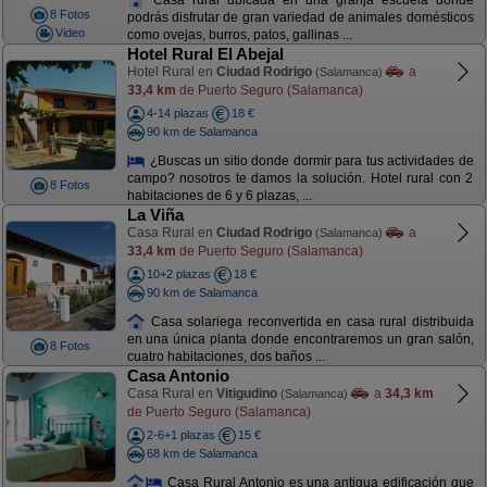
8 Fotos
podrás disfrutar de gran variedad de animales domésticos
Video
como ovejas, burros, patos, gallinas ...
Hotel Rural El Abejal
Hotel Rural en
Ciudad Rodrigo
a
(Salamanca)
33,4 km
de Puerto Seguro (Salamanca)
4-14 plazas
18 €
90 km de Salamanca
¿Buscas un sitio donde dormir para tus actividades de
campo? nosotros te damos la solución. Hotel rural con 2
8 Fotos
habitaciones de 6 y 6 plazas, ...
La Viña
Casa Rural en
Ciudad Rodrigo
a
(Salamanca)
33,4 km
de Puerto Seguro (Salamanca)
10+2 plazas
18 €
90 km de Salamanca
Casa solariega reconvertida en casa rural distribuida
en una única planta donde encontraremos un gran salón,
8 Fotos
cuatro habitaciones, dos baños ...
Casa Antonio
Casa Rural en
Vitigudino
a
34,3 km
(Salamanca)
de Puerto Seguro (Salamanca)
2-6+1 plazas
15 €
68 km de Salamanca
Casa Rural Antonio es una antigua edificación que