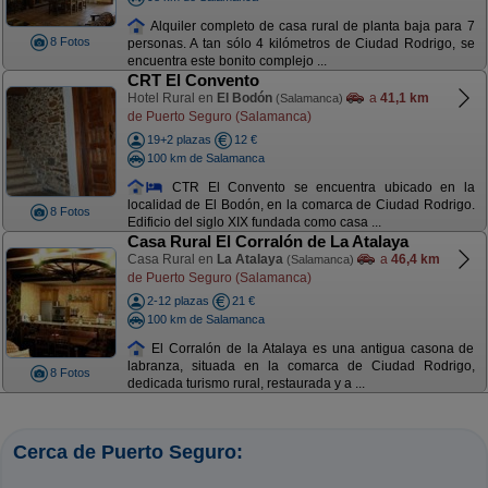
Alquiler completo de casa rural de planta baja para 7
8 Fotos
personas. A tan sólo 4 kilómetros de Ciudad Rodrigo, se
encuentra este bonito complejo ...
CRT El Convento
Hotel Rural en
El Bodón
a
41,1 km
(Salamanca)
de Puerto Seguro (Salamanca)
19+2 plazas
12 €
100 km de Salamanca
CTR El Convento se encuentra ubicado en la
localidad de El Bodón, en la comarca de Ciudad Rodrigo.
8 Fotos
Edificio del siglo XIX fundada como casa ...
Casa Rural El Corralón de La Atalaya
Casa Rural en
La Atalaya
a
46,4 km
(Salamanca)
de Puerto Seguro (Salamanca)
2-12 plazas
21 €
100 km de Salamanca
El Corralón de la Atalaya es una antigua casona de
labranza, situada en la comarca de Ciudad Rodrigo,
8 Fotos
dedicada turismo rural, restaurada y a ...
Cerca de Puerto Seguro: