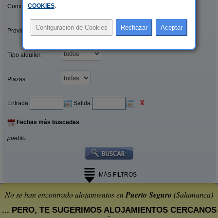
COOKIES
.
Comunidades:
Provincias/Islas:
Tipo alquiler:
Plazas:
X
Entrada:
Salida:
Fechas más buscadas
pueblo:
MÁS FILTROS
No se han encontrado alojamientos en
Puerto Seguro
(Salamanca)
... PERO, TE SUGERIMOS ALOJAMIENTOS CERCANOS
: