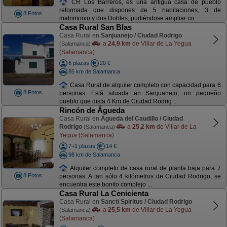
CR Los Barreros, es una antigua casa de pueblo
reformada que dispones de 5 habitaciones, 3 de
8 Fotos
matrimonio y dos Dobles, pudiéndose ampliar co ...
Casa Rural San Blas
Casa Rural en
Sanjuanejo / Ciudad Rodrigo
a
24,9 km
de Villar de La Yegua
(Salamanca)
(Salamanca)
6 plazas
20 €
85 km de Salamanca
Casa Rural de alquiler completo con capacidad para 6
8 Fotos
personas. Está situada en Sanjuanejo, un pequeño
pueblo que dista 4 Km de Ciudad Rodrig ...
Rincón de Águeda
Casa Rural en
Águeda del Caudillo / Ciudad
Rodrigo
a
25,2 km
de Villar de La
(Salamanca)
Yegua (Salamanca)
7+1 plazas
14 €
98 km de Salamanca
Alquiler completo de casa rural de planta baja para 7
8 Fotos
personas. A tan sólo 4 kilómetros de Ciudad Rodrigo, se
encuentra este bonito complejo ...
Casa Rural La Cenicienta
Casa Rural en
Sancti Spiritus / Ciudad Rodrigo
a
25,5 km
de Villar de La Yegua
(Salamanca)
(Salamanca)