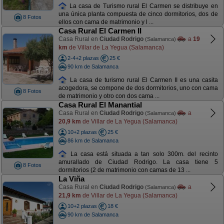
La casa de Turismo rural El Carmen se distribuye en
una única planta compuesta de cinco dormitorios, dos de
8 Fotos
ellos con cama de matrimonio y l ...
Casa Rural El Carmen II
Casa Rural en
Ciudad Rodrigo
a
19
(Salamanca)
km
de Villar de La Yegua (Salamanca)
2-4+2 plazas
25 €
90 km de Salamanca
La casa de turismo rural El Carmen II es una casita
acogedora, se compone de dos dormitorios, uno con cama
8 Fotos
de matrimonio y otro con dos cama ...
Casa Rural El Manantial
Casa Rural en
Ciudad Rodrigo
a
(Salamanca)
20,9 km
de Villar de La Yegua (Salamanca)
10+2 plazas
25 €
86 km de Salamanca
La casa está situada a tan solo 300m. del recinto
amurallado de Ciudad Rodrigo. La casa tiene 5
8 Fotos
dormitorios (2 de matrimonio con camas de 13 ...
La Viña
Casa Rural en
Ciudad Rodrigo
a
(Salamanca)
21,9 km
de Villar de La Yegua (Salamanca)
10+2 plazas
18 €
90 km de Salamanca