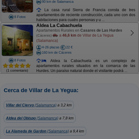
90 km de Salamanca
La casa rural Sierra de Francia consta de tres
apartamentos de reciente construcción, cada uno con dos
8 Fotos
habitaciones para cuatro personas y u ...
Aldea La Cabachuela
Apartamentos Rurales en
Casares de Las Hurdes
a
46,6 km
de Villar de La Yegua
(Cáceres)
(Salamanca)
4-26 plazas
22 €
160 km de Cáceres
8 Fotos
Aldea la Cabachuela es un complejo de
apartamentos rurales situados en la comarca de las
(1 comentario)
Hurdes. Un paraíso natural donde el visitante podrá ...
Cerca de Villar de La Yegua:
Villar del Ciervo
(Salamanca)
a 3,2 km
Aldea del Obispo
(Salamanca)
a 7,8 km
La Alameda de Gardon
(Salamanca)
a 9,4 km