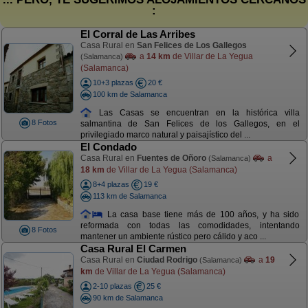
:
El Corral de Las Arribes
Casa Rural en
San Felices de Los Gallegos
a
14 km
de Villar de La Yegua
(Salamanca)
(Salamanca)
10+3 plazas
20 €
100 km de Salamanca
Las Casas se encuentran en la histórica villa
8 Fotos
salmantina de San Felices de los Gallegos, en el
privilegiado marco natural y paisajístico del ...
El Condado
Casa Rural en
Fuentes de Oñoro
a
(Salamanca)
18 km
de Villar de La Yegua (Salamanca)
8+4 plazas
19 €
113 km de Salamanca
La casa base tiene más de 100 años, y ha sido
reformada con todas las comodidades, intentando
8 Fotos
mantener un ambiente rústico pero cálido y aco ...
Casa Rural El Carmen
Casa Rural en
Ciudad Rodrigo
a
19
(Salamanca)
km
de Villar de La Yegua (Salamanca)
2-10 plazas
25 €
90 km de Salamanca