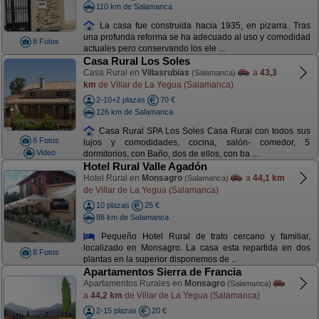
110 km de Salamanca
La casa fue construida hacia 1935, en pizarra. Tras
una profunda reforma se ha adecuado al uso y comodidad
8 Fotos
actuales pero conservando los ele ...
Casa Rural Los Soles
Casa Rural en
Villasrubias
a
43,3
(Salamanca)
km
de Villar de La Yegua (Salamanca)
2-10+2 plazas
70 €
126 km de Salamanca
Casa Rural SPA Los Soles Casa Rural con todos sus
8 Fotos
lujos y comodidades, cocina, salón- comedor, 5
Video
dormitorios, con Baño, dos de ellos, con ba ...
Hotel Rural Valle Agadón
Hotel Rural en
Monsagro
a
44,1 km
(Salamanca)
de Villar de La Yegua (Salamanca)
10 plazas
25 €
88 km de Salamanca
Pequeño Hotel Rural de trato cercano y familiar,
localizado en Monsagro. La casa esta repartida en dos
8 Fotos
plantas en la superior disponemos de ...
Apartamentos Sierra de Francia
Apartamentos Rurales en
Monsagro
(Salamanca)
a
44,2 km
de Villar de La Yegua (Salamanca)
2-15 plazas
20 €