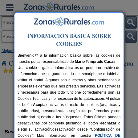
INFORMACIÓN BÁSICA SOBRE
COOKIES
Alojamientos
>
Castilla y León
>
Salamanca
> Villar de La Yegua
Bienvenid@ a la información básica sobre las cookies de
Casas Rurales cerca de Villar de La Yegua
nuestro portal responsabilidad de
Mario Temprado Casas
.
Una cookie o galleta informática es un pequeño archivo de
información que se guarda en tu pc, smartphone o tablet al
visitar el portal. Algunas son nuestras y otras pertenecen a
empresas externas que nos prestan servicios. Las activadas
y necesarias para que todo funcione correctamente son las
Cookies Técnicas y no necesitan de tu autorización. Al pulsar
el botón
Aceptar
activarás el resto de cookies (analíticas y
rs.
publicitarias), personalizadas según tus preferencias y con
 €
El Henar de la Covatilla
6+1 pers.
33 €
publicidad ajustada a tus búsquedas. Estas últimas puedes
La Hoya (Salamanca)
desde
desactivarlas por completo pulsando el botón
Rechazar
o
elegir su activación/desactivación desde “Configuración de
Buscar
Cookies”. Más información en nuestra
POLÍTICA DE