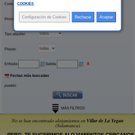
COOKIES
.
Comunidades:
Provincias/Islas:
Tipo alquiler:
Plazas:
X
Entrada:
Salida:
Fechas más buscadas
pueblo:
MÁS FILTROS
No se han encontrado alojamientos en
Villar de La Yegua
(Salamanca)
... PERO, TE SUGERIMOS ALOJAMIENTOS CERCANOS