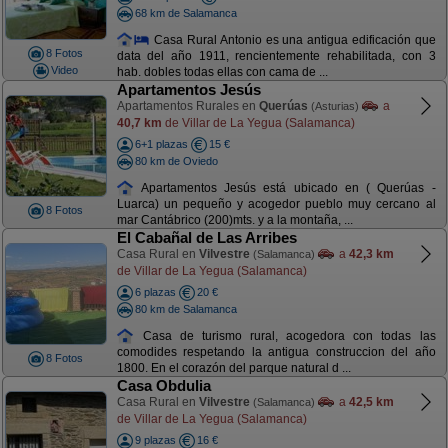
68 km de Salamanca
Casa Rural Antonio es una antigua edificación que
8 Fotos
data del año 1911, rencientemente rehabilitada, con 3
Video
hab. dobles todas ellas con cama de ...
Apartamentos Jesús
Apartamentos Rurales en
Querúas
a
(Asturias)
40,7 km
de Villar de La Yegua (Salamanca)
6+1 plazas
15 €
80 km de Oviedo
Apartamentos Jesús está ubicado en ( Querúas -
Luarca) un pequeño y acogedor pueblo muy cercano al
8 Fotos
mar Cantábrico (200)mts. y a la montaña, ...
El Cabañal de Las Arribes
Casa Rural en
Vilvestre
a
42,3 km
(Salamanca)
de Villar de La Yegua (Salamanca)
6 plazas
20 €
80 km de Salamanca
Casa de turismo rural, acogedora con todas las
comodides respetando la antigua construccion del año
8 Fotos
1800. En el corazón del parque natural d ...
Casa Obdulia
Casa Rural en
Vilvestre
a
42,5 km
(Salamanca)
de Villar de La Yegua (Salamanca)
9 plazas
16 €