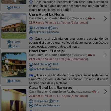
Casa solariega reconvertida en casa rural distribuida
en una única planta donde encontraremos un gran salón,
8 Fotos
cuatro habitaciones, dos baños ...
Casa Rural La Noria
Casa Rural en
Ciudad Rodrigo
a
(Salamanca)
21,9 km
de Villar de La Yegua (Salamanca)
2-20 plazas
18 €
90 km de Salamanca
Casa rural ubicada en una granja escuela donde
8 Fotos
podrás disfrutar de gran variedad de animales domésticos
Video
como ovejas, burros, patos, gallinas ...
Hotel Rural El Abejal
Hotel Rural en
Ciudad Rodrigo
a
(Salamanca)
21,9 km
de Villar de La Yegua (Salamanca)
4-14 plazas
18 €
90 km de Salamanca
¿Buscas un sitio donde dormir para tus actividades de
campo? nosotros te damos la solución. Hotel rural con 2
8 Fotos
habitaciones de 6 y 6 plazas, ...
Casa Rural Los Barreros
Casa Rural en
Campillo de Azaba
a
(Salamanca)
23,8 km
de Villar de La Yegua (Salamanca)
10+2 plazas
20 €
100 km de Salamanca