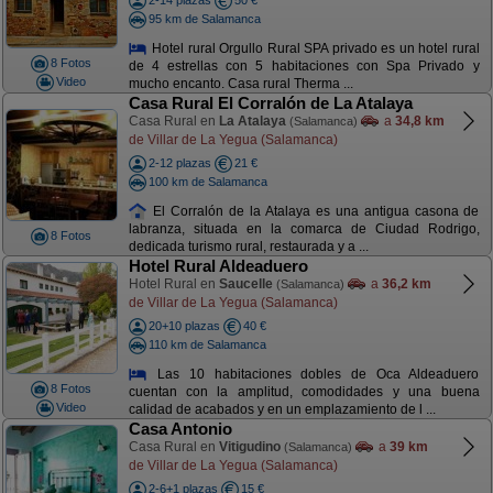
2-14 plazas
50 €
95 km de Salamanca
Hotel rural Orgullo Rural SPA privado es un hotel rural
8 Fotos
de 4 estrellas con 5 habitaciones con Spa Privado y
Video
mucho encanto. Casa rural Therma ...
Casa Rural El Corralón de La Atalaya
Casa Rural en
La Atalaya
a
34,8 km
(Salamanca)
de Villar de La Yegua (Salamanca)
2-12 plazas
21 €
100 km de Salamanca
El Corralón de la Atalaya es una antigua casona de
labranza, situada en la comarca de Ciudad Rodrigo,
8 Fotos
dedicada turismo rural, restaurada y a ...
Hotel Rural Aldeaduero
Hotel Rural en
Saucelle
a
36,2 km
(Salamanca)
de Villar de La Yegua (Salamanca)
20+10 plazas
40 €
110 km de Salamanca
Las 10 habitaciones dobles de Oca Aldeaduero
8 Fotos
cuentan con la amplitud, comodidades y una buena
Video
calidad de acabados y en un emplazamiento de l ...
Casa Antonio
Casa Rural en
Vitigudino
a
39 km
(Salamanca)
de Villar de La Yegua (Salamanca)
2-6+1 plazas
15 €