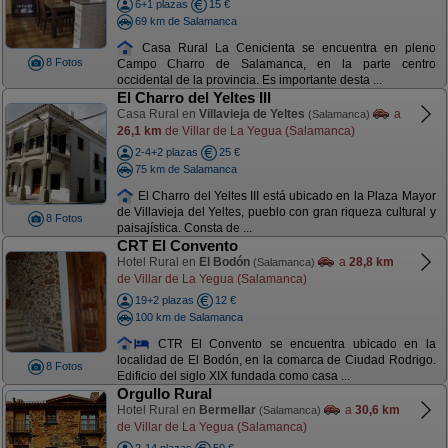
6+1 plazas
15 €
69 km de Salamanca
Casa Rural La Cenicienta se encuentra en pleno
8 Fotos
Campo Charro de Salamanca, en la parte centro
occidental de la provincia. Es importante desta ...
El Charro del Yeltes III
Casa Rural en
Villavieja de Yeltes
a
(Salamanca)
26,1 km
de Villar de La Yegua (Salamanca)
2-4+2 plazas
25 €
75 km de Salamanca
El Charro del Yeltes III está ubicado en la Plaza Mayor
de Villavieja del Yeltes, pueblo con gran riqueza cultural y
8 Fotos
paisajística. Consta de ...
CRT El Convento
Hotel Rural en
El Bodón
a
28,8 km
(Salamanca)
de Villar de La Yegua (Salamanca)
19+2 plazas
12 €
100 km de Salamanca
CTR El Convento se encuentra ubicado en la
localidad de El Bodón, en la comarca de Ciudad Rodrigo.
8 Fotos
Edificio del siglo XIX fundada como casa ...
Orgullo Rural
Hotel Rural en
Bermellar
a
30,6 km
(Salamanca)
de Villar de La Yegua (Salamanca)