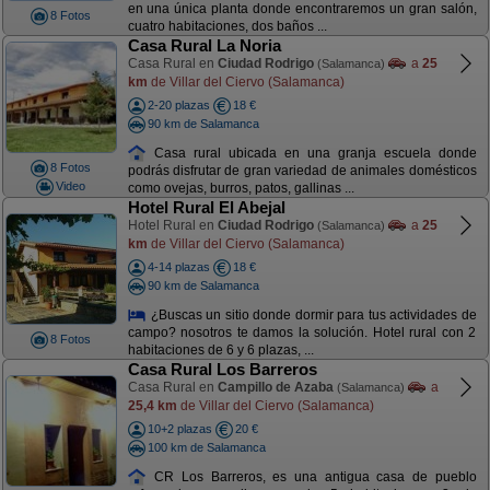
en una única planta donde encontraremos un gran salón,
8 Fotos
cuatro habitaciones, dos baños ...
Casa Rural La Noria
Casa Rural en
Ciudad Rodrigo
a
25
(Salamanca)
km
de Villar del Ciervo (Salamanca)
2-20 plazas
18 €
90 km de Salamanca
Casa rural ubicada en una granja escuela donde
8 Fotos
podrás disfrutar de gran variedad de animales domésticos
Video
como ovejas, burros, patos, gallinas ...
Hotel Rural El Abejal
Hotel Rural en
Ciudad Rodrigo
a
25
(Salamanca)
km
de Villar del Ciervo (Salamanca)
4-14 plazas
18 €
90 km de Salamanca
¿Buscas un sitio donde dormir para tus actividades de
campo? nosotros te damos la solución. Hotel rural con 2
8 Fotos
habitaciones de 6 y 6 plazas, ...
Casa Rural Los Barreros
Casa Rural en
Campillo de Azaba
a
(Salamanca)
25,4 km
de Villar del Ciervo (Salamanca)
10+2 plazas
20 €
100 km de Salamanca
CR Los Barreros, es una antigua casa de pueblo