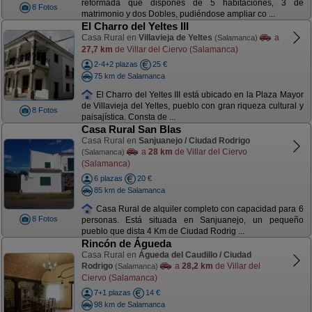
reformada que dispones de 5 habitaciones, 3 de
8 Fotos
matrimonio y dos Dobles, pudiéndose ampliar co ...
El Charro del Yeltes III
Casa Rural en
Villavieja de Yeltes
a
(Salamanca)
27,7 km
de Villar del Ciervo (Salamanca)
2-4+2 plazas
25 €
75 km de Salamanca
El Charro del Yeltes III está ubicado en la Plaza Mayor
de Villavieja del Yeltes, pueblo con gran riqueza cultural y
8 Fotos
paisajística. Consta de ...
Casa Rural San Blas
Casa Rural en
Sanjuanejo / Ciudad Rodrigo
a
28 km
de Villar del Ciervo
(Salamanca)
(Salamanca)
6 plazas
20 €
85 km de Salamanca
Casa Rural de alquiler completo con capacidad para 6
8 Fotos
personas. Está situada en Sanjuanejo, un pequeño
pueblo que dista 4 Km de Ciudad Rodrig ...
Rincón de Águeda
Casa Rural en
Águeda del Caudillo / Ciudad
Rodrigo
a
28,2 km
de Villar del
(Salamanca)
Ciervo (Salamanca)
7+1 plazas
14 €
98 km de Salamanca