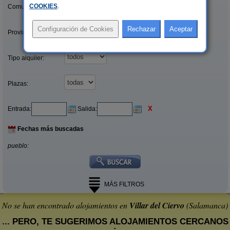
COOKIES
.
Comunidades:
Provincias/Islas:
Tipo alquiler:
Plazas:
X
Entrada:
Salida:
Fechas más buscadas
pueblo:
MÁS FILTROS
No se han encontrado alojamientos en
Villar del Ciervo
(Salamanca)
... PERO, TE SUGERIMOS ALOJAMIENTOS CERCANOS
: