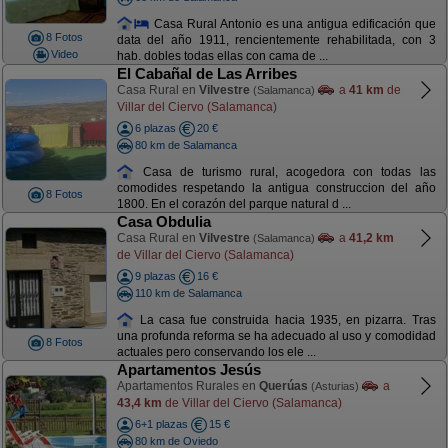
Casa Rural Antonio es una antigua edificación que
8 Fotos
data del año 1911, rencientemente rehabilitada, con 3
Video
hab. dobles todas ellas con cama de ...
El Cabañal de Las Arribes
Casa Rural en
Vilvestre
a
41 km
de
(Salamanca)
Villar del Ciervo (Salamanca)
6 plazas
20 €
80 km de Salamanca
Casa de turismo rural, acogedora con todas las
comodides respetando la antigua construccion del año
8 Fotos
1800. En el corazón del parque natural d ...
Casa Obdulia
Casa Rural en
Vilvestre
a
41,2 km
(Salamanca)
de Villar del Ciervo (Salamanca)
9 plazas
16 €
110 km de Salamanca
La casa fue construida hacia 1935, en pizarra. Tras
una profunda reforma se ha adecuado al uso y comodidad
8 Fotos
actuales pero conservando los ele ...
Apartamentos Jesús
Apartamentos Rurales en
Querúas
a
(Asturias)
43,4 km
de Villar del Ciervo (Salamanca)
6+1 plazas
15 €
80 km de Oviedo