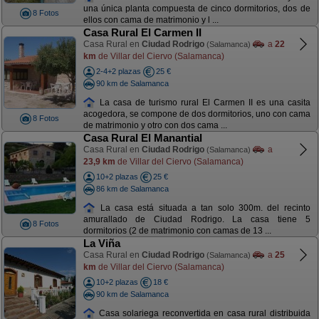
una única planta compuesta de cinco dormitorios, dos de
8 Fotos
ellos con cama de matrimonio y l ...
Casa Rural El Carmen II
Casa Rural en
Ciudad Rodrigo
a
22
(Salamanca)
km
de Villar del Ciervo (Salamanca)
2-4+2 plazas
25 €
90 km de Salamanca
La casa de turismo rural El Carmen II es una casita
acogedora, se compone de dos dormitorios, uno con cama
8 Fotos
de matrimonio y otro con dos cama ...
Casa Rural El Manantial
Casa Rural en
Ciudad Rodrigo
a
(Salamanca)
23,9 km
de Villar del Ciervo (Salamanca)
10+2 plazas
25 €
86 km de Salamanca
La casa está situada a tan solo 300m. del recinto
amurallado de Ciudad Rodrigo. La casa tiene 5
8 Fotos
dormitorios (2 de matrimonio con camas de 13 ...
La Viña
Casa Rural en
Ciudad Rodrigo
a
25
(Salamanca)
km
de Villar del Ciervo (Salamanca)
10+2 plazas
18 €
90 km de Salamanca
Casa solariega reconvertida en casa rural distribuida