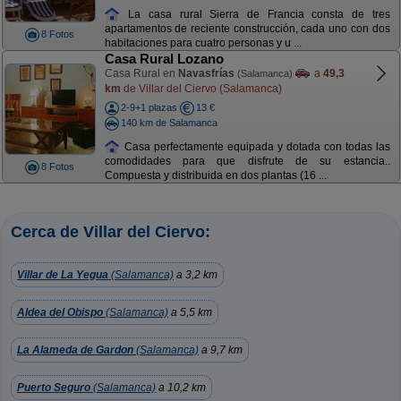
La casa rural Sierra de Francia consta de tres
apartamentos de reciente construcción, cada uno con dos
8 Fotos
habitaciones para cuatro personas y u ...
Casa Rural Lozano
Casa Rural en
Navasfrías
a
49,3
(Salamanca)
km
de Villar del Ciervo (Salamanca)
2-9+1 plazas
13 €
140 km de Salamanca
Casa perfectamente equipada y dotada con todas las
comodidades para que disfrute de su estancia..
8 Fotos
Compuesta y distribuida en dos plantas (16 ...
Cerca de Villar del Ciervo:
Villar de La Yegua
(Salamanca)
a 3,2 km
Aldea del Obispo
(Salamanca)
a 5,5 km
La Alameda de Gardon
(Salamanca)
a 9,7 km
Puerto Seguro
(Salamanca)
a 10,2 km