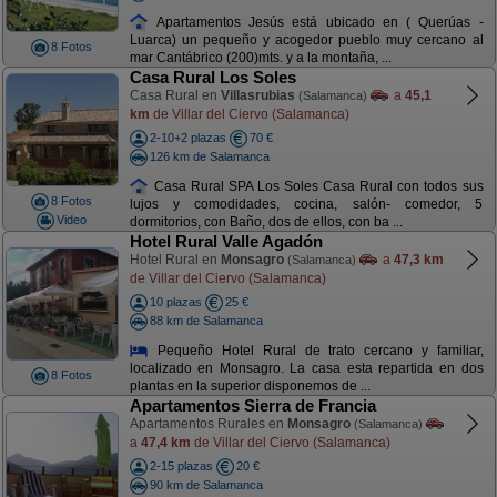
Apartamentos Jesús está ubicado en ( Querúas -
Luarca) un pequeño y acogedor pueblo muy cercano al
8 Fotos
mar Cantábrico (200)mts. y a la montaña, ...
Casa Rural Los Soles
Casa Rural en
Villasrubias
a
45,1
(Salamanca)
km
de Villar del Ciervo (Salamanca)
2-10+2 plazas
70 €
126 km de Salamanca
Casa Rural SPA Los Soles Casa Rural con todos sus
8 Fotos
lujos y comodidades, cocina, salón- comedor, 5
Video
dormitorios, con Baño, dos de ellos, con ba ...
Hotel Rural Valle Agadón
Hotel Rural en
Monsagro
a
47,3 km
(Salamanca)
de Villar del Ciervo (Salamanca)
10 plazas
25 €
88 km de Salamanca
Pequeño Hotel Rural de trato cercano y familiar,
localizado en Monsagro. La casa esta repartida en dos
8 Fotos
plantas en la superior disponemos de ...
Apartamentos Sierra de Francia
Apartamentos Rurales en
Monsagro
(Salamanca)
a
47,4 km
de Villar del Ciervo (Salamanca)
2-15 plazas
20 €
90 km de Salamanca