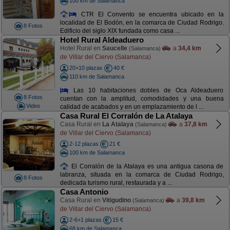
100 km de Salamanca
CTR El Convento se encuentra ubicado en la
localidad de El Bodón, en la comarca de Ciudad Rodrigo.
8 Fotos
Edificio del siglo XIX fundada como casa ...
Hotel Rural Aldeaduero
Hotel Rural en
Saucelle
a
34,4 km
(Salamanca)
de Villar del Ciervo (Salamanca)
20+10 plazas
40 €
110 km de Salamanca
Las 10 habitaciones dobles de Oca Aldeaduero
8 Fotos
cuentan con la amplitud, comodidades y una buena
Video
calidad de acabados y en un emplazamiento de l ...
Casa Rural El Corralón de La Atalaya
Casa Rural en
La Atalaya
a
37,8 km
(Salamanca)
de Villar del Ciervo (Salamanca)
2-12 plazas
21 €
100 km de Salamanca
El Corralón de la Atalaya es una antigua casona de
labranza, situada en la comarca de Ciudad Rodrigo,
8 Fotos
dedicada turismo rural, restaurada y a ...
Casa Antonio
Casa Rural en
Vitigudino
a
39,8 km
(Salamanca)
de Villar del Ciervo (Salamanca)
2-6+1 plazas
15 €
68 km de Salamanca