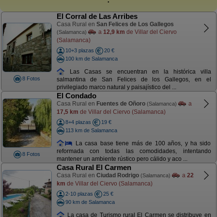
El Corral de Las Arribes
Casa Rural en
San Felices de Los Gallegos
a
12,9 km
de Villar del Ciervo
(Salamanca)
(Salamanca)
10+3 plazas
20 €
100 km de Salamanca
Las Casas se encuentran en la histórica villa
8 Fotos
salmantina de San Felices de los Gallegos, en el
privilegiado marco natural y paisajístico del ...
El Condado
Casa Rural en
Fuentes de Oñoro
a
(Salamanca)
17,5 km
de Villar del Ciervo (Salamanca)
8+4 plazas
19 €
113 km de Salamanca
La casa base tiene más de 100 años, y ha sido
reformada con todas las comodidades, intentando
8 Fotos
mantener un ambiente rústico pero cálido y aco ...
Casa Rural El Carmen
Casa Rural en
Ciudad Rodrigo
a
22
(Salamanca)
km
de Villar del Ciervo (Salamanca)
2-10 plazas
25 €
90 km de Salamanca
La casa de Turismo rural El Carmen se distribuye en