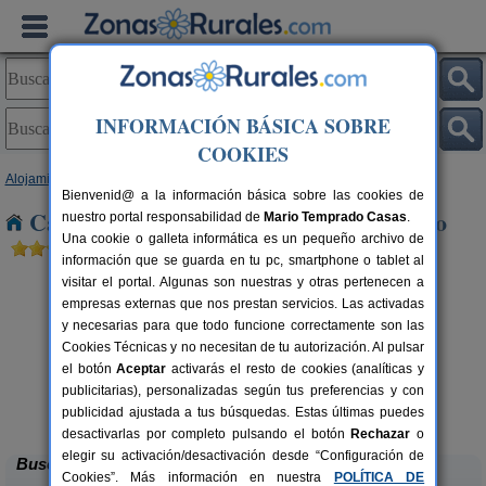
INFORMACIÓN BÁSICA SOBRE
COOKIES
Alojamientos
>
Castilla y León
>
Salamanca
> Villar del Ciervo
Bienvenid@ a la información básica sobre las cookies de
Casas Rurales cerca de Villar del Ciervo
nuestro portal responsabilidad de
Mario Temprado Casas
.
Una cookie o galleta informática es un pequeño archivo de
información que se guarda en tu pc, smartphone o tablet al
visitar el portal. Algunas son nuestras y otras pertenecen a
empresas externas que nos prestan servicios. Las activadas
y necesarias para que todo funcione correctamente son las
Cookies Técnicas y no necesitan de tu autorización. Al pulsar
el botón
Aceptar
activarás el resto de cookies (analíticas y
rs.
publicitarias), personalizadas según tus preferencias y con
 €
Casa Rural Los Barreros
10+2 pers.
20 €
publicidad ajustada a tus búsquedas. Estas últimas puedes
Campillo de Azaba (Salamanca)
desde
desactivarlas por completo pulsando el botón
Rechazar
o
elegir su activación/desactivación desde “Configuración de
Buscar
Cookies”. Más información en nuestra
POLÍTICA DE