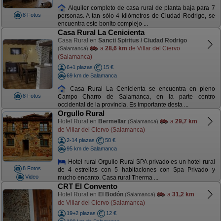
Alquiler completo de casa rural de planta baja para 7
8 Fotos
personas. A tan sólo 4 kilómetros de Ciudad Rodrigo, se
encuentra este bonito complejo ...
Casa Rural La Cenicienta
Casa Rural en
Sancti Spiritus / Ciudad Rodrigo
a
28,6 km
de Villar del Ciervo
(Salamanca)
(Salamanca)
6+1 plazas
15 €
69 km de Salamanca
Casa Rural La Cenicienta se encuentra en pleno
8 Fotos
Campo Charro de Salamanca, en la parte centro
occidental de la provincia. Es importante desta ...
Orgullo Rural
Hotel Rural en
Bermellar
a
29,7 km
(Salamanca)
de Villar del Ciervo (Salamanca)
2-14 plazas
50 €
95 km de Salamanca
Hotel rural Orgullo Rural SPA privado es un hotel rural
8 Fotos
de 4 estrellas con 5 habitaciones con Spa Privado y
Video
mucho encanto. Casa rural Therma ...
CRT El Convento
Hotel Rural en
El Bodón
a
31,2 km
(Salamanca)
de Villar del Ciervo (Salamanca)
19+2 plazas
12 €