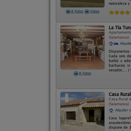
naturaleza y
8 Fotos
Video
La Tía Tun
Apartament
(Salamanca)
Alquil
Disponemos d
Cada uno de 
baño) y ade
barbacoa si 
secador,... 
8 Fotos
Casa Rural
Casa Rural 
(Salamanca)
Alquiler 
Casa lugareñ
arquitectóni
dispone de 3