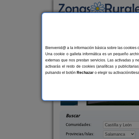
Busca por alojamiento
Alojamientos
>
Castilla y León
>
Salamanca
>
Casas Rurales cerca 
Bienvenid@ a la información básica sobre las cookies 
Una cookie o galleta informática es un pequeño archiv
externas que nos prestan servicios. Las activadas y n
activarás el resto de cookies (analíticas y publicita
pulsando el botón
Rechazar
o elegir su activación/de
lva
2-16 pers.
25 €
 La Sierra
Casa Rural El Manantial
10+
desde
ca)
Ciudad Rodrigo (Salamanca)
desd
Buscar
Comunidades:
Provincias/Islas: