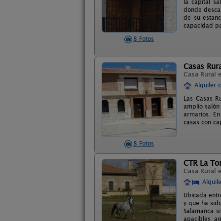
la capital s
donde descan
de su estanc
capacidad pa
8 Fotos
Casas Rura
Casa Rural 
Alquiler 
Las Casas Ru
amplio salón
armarios. En
casas con ca
8 Fotos
CTR La Tor
Casa Rural 
Alquil
Ubicada entr
y que ha sido
Salamanca si
apacibles ag