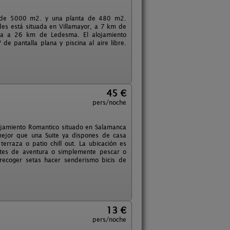
eno de 5000 m2. y una planta de 480 m2.
des está situada en Villamayor, a 7 km de
ntra a 26 km de Ledesma. El alojamiento
e pantalla plana y piscina al aire libre.
45 €
pers/noche
lojamiento Romantico situado en Salamanca
mejor que una Suite ya dispones de casa
erraza o patio chill out. La ubicación es
tes de aventura o simplemente pescar o
 recoger setas hacer senderismo bicis de
13 €
pers/noche