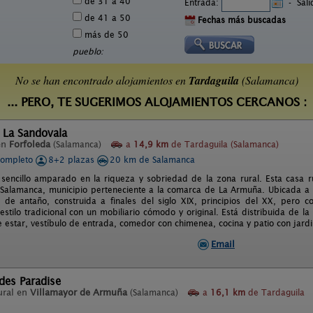
de 31 a 40
Entrada:
-
Sal
de 41 a 50
Fechas más buscadas
más de 50
pueblo:
No se han encontrado alojamientos en
Tardaguila
(Salamanca)
... PERO, TE SUGERIMOS ALOJAMIENTOS CERCANOS :
 La Sandovala
en
Forfoleda
(Salamanca)
a
14,9 km
de Tardaguila (Salamanca)
completo
8+2 plazas
20 km de Salamanca
 sencillo amparado en la riqueza y sobriedad de la zona rural. Esta casa ru
 Salamanca, municipio perteneciente a la comarca de La Armuña. Ubicada a 
 de antaño, construida a finales del siglo XIX, principios del XX, pero
stilo tradicional con un mobiliario cómodo y original. Está distribuida de l
e estar, vestíbulo de entrada, comedor con chimenea, cocina y patio con jardi
Email
des Paradise
ural en
Villamayor de Armuña
(Salamanca)
a
16,1 km
de Tardaguila