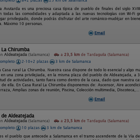
completo
8+2 plazas
25 km de Salamanca
a Avutarda es una preciosa casa típica de pueblo de finales del siglo XVI
 todas las comodidades y adaptada a las nuevas tecnologías con Wi-Fi gr
 lugar privilegiado, donde podrás disfrutar del arte románico-mudéjar en bien
a. Máximo 10 personas.
Email
l La Chirumba
en
Aldeatejada
(Salamanca)
a
23,5 km
de Tardaguila (Salamanca)
completo
2-10+2 plazas
3 km de Salamanca
a Casa rural La Chirumba. Nuestra casa dispone de todo lo esencial y algo m
 en una zona privilejiada, en la misma plaza del pueblo de Aldeatejada, 
titud de actividades, tanto fuera como dentro de la casa, dado que nuestra 
ir de ella. En Casa Rural La Chirumba disponemos de: Ascensor, Aire acondic
rraza, Amplias zonas de reunión, Piscina, Colección multimedia, Discoteca,...
Email
 de Aldeatejada
en
Aldeatejada
(Salamanca)
a
23,5 km
de Tardaguila (Salamanca)
completo
10 plazas
3 km de Salamanca
es el pueblo que antecede a Salamanca en el tramo ascendente de la Vía de 