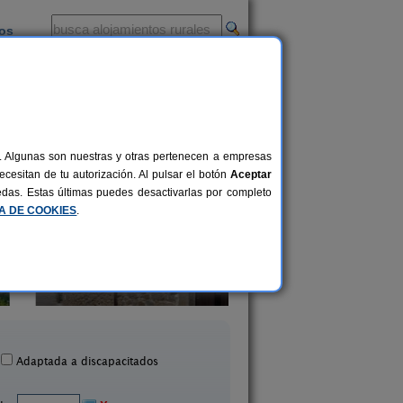
ios
-
al. Algunas son nuestras y otras pertenecen a empresas
cesitan de tu autorización. Al pulsar el botón
Aceptar
uedas. Estas últimas puedes desactivarlas por completo
CA DE COOKIES
.
Casa Rural El Caldero
Casa Rural La Chir
8+2 pers.
30 €
Sorihuela (Salamanca)
Aldeatejada (Salama
desde
Adaptada a discapacitados