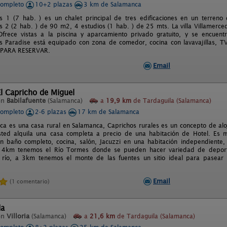
completo
10+2 plazas
3 km de Salamanca
es 1 (7 hab. ) es un chalet principal de tres edificaciones en un terr
s 2 (2 hab. ) de 90 m2, 4 estudios (1 hab. ) de 25 mts. La villa Villamerce
Ofrece vistas a la piscina y aparcamiento privado gratuito, y se encue
s Paradise está equipado con zona de comedor, cocina con lavavajillas, TV d
PARA RESERVAR.
Email
l Capricho de Miguel
en
Babilafuente
(Salamanca)
a
19,9 km
de Tardaguila (Salamanca)
completo
2-6 plazas
17 km de Salamanca
sca es una casa rural en Salamanca, Caprichos rurales es un concepto de a
sted alquila una casa completa a precio de una habitación de Hotel. Es 
n baño completo, cocina, salón, Jacuzzi en una habitación independiente, t
a 4km tenemos el Río Tormes donde se pueden hacer variedad de depor
l río, a 3km tenemos el monte de las fuentes un sitio ideal para pasear
Email
(1 comentario)
da
en
Villoria
(Salamanca)
a
21,6 km
de Tardaguila (Salamanca)