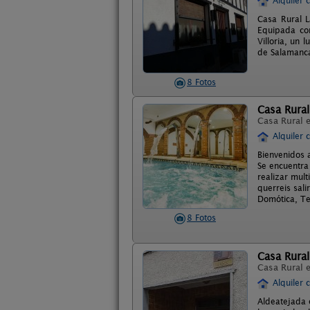
Alquiler 
Casa Rural L
Equipada con
Villoria, un
de Salamanc
8 Fotos
Casa Rura
Casa Rural 
Alquiler 
Bienvenidos 
Se encuentra
realizar mul
querreis sal
Domótica, Te
8 Fotos
Casa Rural
Casa Rural 
Alquiler 
Aldeatejada 