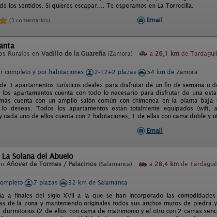
 de los sentidos. Si quieres escapar…. Te esperamos en La Torrecilla.
Email
(3 comentarios)
anta
os Rurales en
Vadillo de la Guareña
(Zamora)
a
26,1 km
de Tardagui
er completo y por habitaciones
2-12+2 plazas
54 km de Zamora
e 3 apartamentos turísticos ideales para disfrutar de un fin de semana o de
los apartamentos cuenta con todo lo necesario para disfrutar de una esta
más cuenta con un amplio salón común con chimenea en la planta baja 
lo deseas. Todos los apartamentos están totalmente equipados (wifi, air
) y cada uno de ellos cuenta con 2 habitaciones, 1 de ellas con cama doble y 
Email
 La Solana del Abuelo
en
Añover de Tormes / Palacinos
(Salamanca)
a
28,4 km
de Tardaguil
completo
7 plazas
32 km de Salamanca
a a finales del siglo XVII a la que se han incorporado las comodidades 
cas de la zona y manteniendo originales todos sus anchos muros de piedra y
 dormitorios (2 de ellos con cama de matrimonio y el otro con 2 camas senci