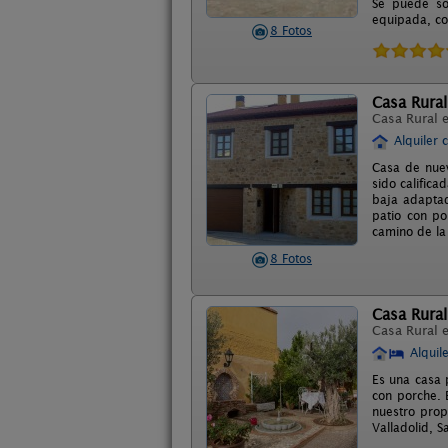
Se puede so
equipada, co
8 Fotos
Casa Rura
Casa Rural 
Alquiler 
Casa de nuev
sido calific
baja adaptad
patio con po
camino de la
8 Fotos
Casa Rural
Casa Rural 
Alquil
Es una casa 
con porche. 
nuestro prop
Valladolid, 