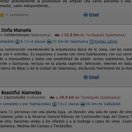
licitar gratuitamente la posibilidad de ampliar una cama adicional y un
medor, salón independiente,...
Email
(1 comentario)
l Doña Manuela
en
Valdemierque
(Salamanca)
a
32,6 km
de Tardaguila (Salamanca)
completo
6-12+4 plazas
23 km de Salamanca
Fechas Libres
a construcción manteniendo la arquitectura típica de la zona, con las com
ada con 4 estrellas. Es espaciosa y cuenta con cinco habitaciones con sus cor
a a minusválidos y todas con posibilidad de añadir camas supletorias, ba
rche y barbacoa, terraza en la planta superior, televisión, internet en tod
 sierra de Béjar y de la ciudad de Salamanca, declarada Patrimonio de la H
Email
 Beautiful Alamedas
en
Castronuño
(Valladolid)
a
39,9 km
de Tardaguila (Salamanca)
er completo y por habitaciones
13+2 plazas
56 km de Valladolid
para 13 personas con una planta baja, un desván, una sala de catas de vino
Estamos junto a la Reserva Natural Riberas de Castronuño-Vega del Duero.
io vino, hacemos visitas a los viñedos y a la bodega y catas de vinos. Cast
Salamanca, Medina del Campo y Tordesillas.