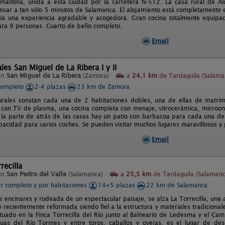
almantina, unida a esta ciudad por la carretera N-512. La casa rural de Ald
sar a tan sólo 5 minutos de Salamanca. El alojamiento está completamente 
ia una experiencia agradable y acogedora. Gran cocina totalmente equipad
ra 9 personas. Cuarto de baño completo.
Email
les San Miguel de La Ribera I y II
en
San Miguel de La Ribera
(Zamora)
a
24,1 km
de Tardaguila (Salama
completo
2-4 plazas
23 km de Zamora
rales constan cada una de 2 habitaciones dobles, una de ellas de matrim
 con TV de plasma, una cocina completa con menaje, vitrocerámica, microond
 la parte de atrás de las casas hay un patio con barbacoa para cada una de
pacidad para varios coches. Se pueden visitar muchos lugares maravillosos y
Email
recilla
en
San Pedro del Valle
(Salamanca)
a
25,5 km
de Tardaguila (Salamanc
er completo y por habitaciones
14+5 plazas
22 km de Salamanca
e encinares y rodeada de un espectacular paisaje, se alza La Torrecilla, una 
 recientemente reformada siendo fiel a la estructura y materiales tradiciona
tuado en la Finca Torrecilla del Río junto al Balneario de Ledesma y el C
uas del Río Tormes y entre toros, caballos y ovejas, es el lugar de des