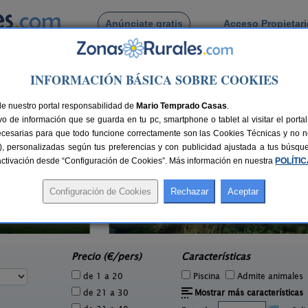
Anúnciate gratis
Acceso Propietar
Busca por pueblo
INFORMACIÓN BÁSICA SOBRE COOKIES
 Tardaguila
de Tardaguila
de nuestro portal responsabilidad de
Mario Temprado Casas
.
o de información que se guarda en tu pc, smartphone o tablet al visitar el port
ecesarias para que todo funcione correctamente son las Cookies Técnicas y no ne
rias), personalizadas según tus preferencias y con publicidad ajustada a tus búsq
sactivación desde “Configuración de Cookies”. Más información en nuestra
POLÍTI
Jardines del Robledo Albar
2 pers.
3+1 pers.
25 €
30 €
San Miguel del Robledo (Salamanca)
e
desde
Precio (€/pers)
Características
de 1 a 20
Piscina
Admite animales
de 21 a 30
Mostrar más características