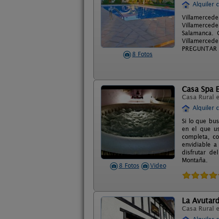
Alquiler 
Villamerced
Villamercede
Salamanca. 
Villamercede
PREGUNTAR 
8 Fotos
Casa Spa E
Casa Rural 
Alquiler 
Si lo que bu
en el que u
completa, co
envidiable 
disfrutar de
Montaña.
8 Fotos
Video
La Avutar
Casa Rural 