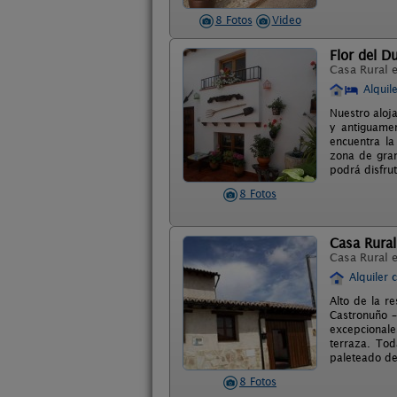
8 Fotos
Video
Flor del D
Casa Rural 
Alquil
Nuestro aloja
y antiguamen
encuentra la
zona de gran
podrá disfru
8 Fotos
Casa Rural
Casa Rural 
Alquiler 
Alto de la r
Castronuño –
excepcionale
terraza. Tod
paleteado de
8 Fotos