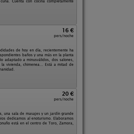
a cuna. Cuenta con cocina completamente
16 €
pers/noche
odidades de hoy en día, recientemente ha
respondientes baños y una más en la planta
ño adaptado a minusválidos, dos salones,
a la vivienda, chimenea... Está a mitad de
umanidad.
20 €
pers/noche
s, una sala de masajes y un jardín grande
 Nos dedicamos al enoturismo. Elaboramos
ronuño está en el centro de Toro, Zamora,