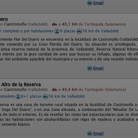
Email
uero
en
Castronuño
(Valladolid)
a
40,1 km
de Tardaguila (Salamanca)
er completo y por habitaciones
9 plazas
56 km de Valladolid
miento Flor del Duero se encuentra en la localidad de Castronuño (Valladolid)
te conocido por La Gran Florida del Duero. Su situación es privilegiada
 única reserva natural de la provincia de Valladolid, Reserva Natural Rib
 interés por la gran varidad de aves que buscan su refugio, algunas de ella
tar del ambiente apacible del municipio y su entorno o de una reunión inolvid
Email
 Alto de la Reserva
en
Castronuño
(Valladolid)
a
40,4 km
de Tardaguila (Salamanca)
completo
6+1 plazas
56 km de Valladolid
eserva es una casa de turismo rural situada en la localidad de Castronuño a
 Vega Del Duero”, y en una zona elevada, a continuación del “Mirador De La
s de todo el entorno. Es de reseñar las vistas tan espectaculares que se divi
as las habitaciones son abuhardilladas con vigas de madera y acabados e
 cemento blanco.
Email