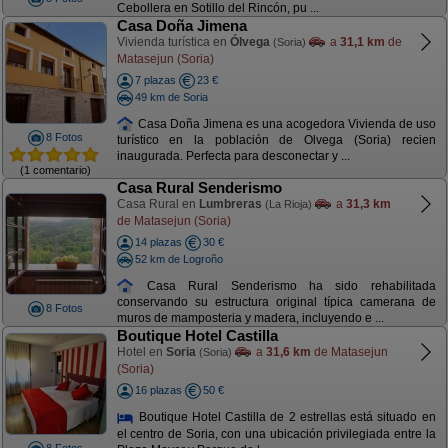
Cebollera en Sotillo del Rincón, pu ...
Casa Doña Jimena
Vivienda turística en
Ólvega
a
31,1 km
de
(Soria)
Matasejun (Soria)
7 plazas
23 €
49 km de Soria
Casa Doña Jimena es una acogedora Vivienda de uso
8 Fotos
turístico en la población de Olvega (Soria) recien
inaugurada. Perfecta para desconectar y ...
(1 comentario)
Casa Rural Senderismo
Casa Rural en
Lumbreras
a
31,3 km
(La Rioja)
de Matasejun (Soria)
14 plazas
30 €
52 km de Logroño
Casa Rural Senderismo ha sido rehabilitada
conservando su estructura original típica camerana de
8 Fotos
muros de mamposteria y madera, incluyendo e ...
Boutique Hotel Castilla
Hotel en
Soria
a
31,6 km
de Matasejun
(Soria)
(Soria)
16 plazas
50 €
Boutique Hotel Castilla de 2 estrellas está situado en
el centro de Soria, con una ubicación privilegiada entre la