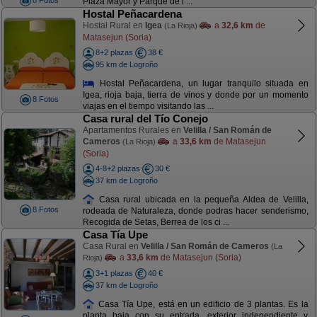
8 Fotos
Plaza Mayor y Parque de l ...
Hostal Peñacardena
Hostal Rural en
Igea
a
32,6 km
de
(La Rioja)
Matasejun (Soria)
8+2 plazas
38 €
95 km de Logroño
Hostal Peñacardena, un lugar tranquilo situada en
Igea, rioja baja, tierra de vinos y donde por un momento
8 Fotos
viajas en el tiempo visitando las ...
Casa rural del Tío Conejo
Apartamentos Rurales en
Velilla / San Román de
Cameros
a
33,6 km
de Matasejun
(La Rioja)
(Soria)
4-8+2 plazas
30 €
37 km de Logroño
Casa rural ubicada en la pequeña Aldea de Velilla,
8 Fotos
rodeada de Naturaleza, donde podras hacer senderismo,
Recogida de Setas, Berrea de los ci ...
Casa Tía Upe
Casa Rural en
Velilla / San Román de Cameros
(La
a
33,6 km
de Matasejun (Soria)
Rioja)
3+1 plazas
40 €
37 km de Logroño
Casa Tía Upe, está en un edificio de 3 plantas. Es la
planta baja con su entrada, exterior independiente y