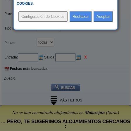
COOKIES
.
Provincias/Islas:
Tipo alquiler:
Plazas:
X
Entrada:
Salida:
Fechas más buscadas
pueblo:
MÁS FILTROS
No se han encontrado alojamientos en
Matasejun
(Soria)
... PERO, TE SUGERIMOS ALOJAMIENTOS CERCANOS
: