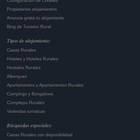
Configuración de Cookies
Propietarios alojamientos
Anuncia gratis tu alojamiento
Blog de Turismo Rural
Tipos de alojamiento:
Casas Rurales
Hoteles
y
Hoteles Rurales
Hostales Rurales
Albergues
Apartamentos
y
Apartamentos Rurales
Campings y Bungalows
Complejos Rurales
Viviendas turísticas
Búsquedas especiales:
Casas Rurales con disponibilidad