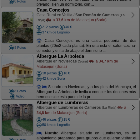
8 Fotos
privado. Tien un dormitorio, con ...
Casa Concejos
Casa Rural en
Velilla / San Román de Cameros
(La
a
33,6 km
de Matasejun (Soria)
Rioja)
2+2 plazas
40 €
37 km de Logroño
Casa Concejos, es una casita pequeña, de dos
plantas (20m2 cada planta). En una está el salón-cocina-
8 Fotos
comedor y en la de abajo el dormitorio ...
Albergue La Arboleda
Albergue en
Noviercas
a
34,7 km
de
(Soria)
Matasejun (Soria)
18 plazas
10 €
42 km de Soria
Situado en Noviercas, y a los pies del Moncayo, el
8 Fotos
Albergue La Arboleda te invita a conocer los rincones más
Video
hermosos de esta parte de la pr ...
Albergue de Lumbreras
Albergue en
Lumbreras de Cameros
a
(La Rioja)
34,8 km
de Matasejun (Soria)
46 plazas
15 €
50 km de Logroño
Nuestro Albergue situado en Lumbreras, es un
alojamiento preparado para grupos que quieran visitar el