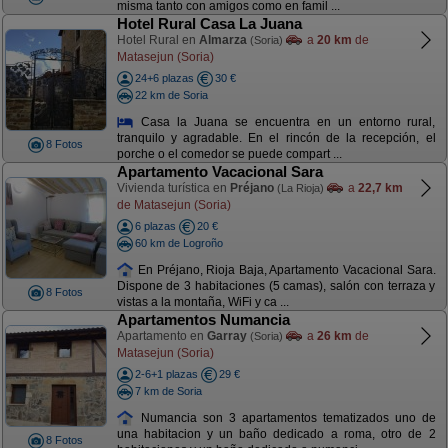
misma tanto con amigos como en famil ...
Hotel Rural Casa La Juana
Hotel Rural en
Almarza
a
20 km
de
(Soria)
Matasejun (Soria)
24+6 plazas
30 €
22 km de Soria
Casa la Juana se encuentra en un entorno rural,
tranquilo y agradable. En el rincón de la recepción, el
8 Fotos
porche o el comedor se puede compart ...
Apartamento Vacacional Sara
Vivienda turística en
Préjano
a
22,7 km
(La Rioja)
de Matasejun (Soria)
6 plazas
20 €
60 km de Logroño
En Préjano, Rioja Baja, Apartamento Vacacional Sara.
Dispone de 3 habitaciones (5 camas), salón con terraza y
8 Fotos
vistas a la montaña, WiFi y ca ...
Apartamentos Numancia
Apartamento en
Garray
a
26 km
de
(Soria)
Matasejun (Soria)
2-6+1 plazas
29 €
7 km de Soria
Numancia son 3 apartamentos tematizados uno de
una habitacion y un baño dedicado a roma, otro de 2
8 Fotos