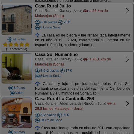
habitaciones y un baño dedicado a numanci ...
Casa Rural Julito
Casa Rural en
Garray
a
26 km
de
(Soria)
Matasejun (Soria)
8-16 plazas
25 €
8 km de Soria
La casa es de piedra y fue rehabilitada íntegralmente
41 Fotos
en el año 2019 - 2020, convirtiendo su interior en un
espacio cómodo, moderno y funcio ...
(1 comentario)
Casa Sol Numantino
Casa Rural en
Garray
a
26,1 km
de
(Soria)
Matasejun (Soria)
5-9+2 plazas
17 €
5 km de Soria
Calidad y lujo a precios insuperables. Casa Sol
8 Fotos
Numantino se alza a los pies del yacimiento Celtíbero de
Video
Numancia y a 5 minutos de Soria Cap ...
Casa Rural La Cantarilla 258
Casa Rural en
Aldehuela del Rincón
a
(Soria)
29,8 km
de Matasejun (Soria)
8+2 plazas
25 €
28 km de Soria
Casa rural inaugurada en abril de 2011 con capacidad
8 Fotos
para 8-10 personas y posibilidad de supletorias.