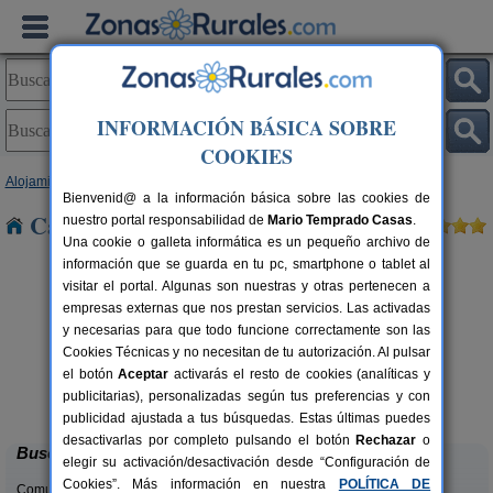
INFORMACIÓN BÁSICA SOBRE
COOKIES
Alojamientos
>
Castilla y León
>
Soria
> Matasejun
Bienvenid@ a la información básica sobre las cookies de
Casas Rurales cerca de Matasejun
nuestro portal responsabilidad de
Mario Temprado Casas
.
Una cookie o galleta informática es un pequeño archivo de
información que se guarda en tu pc, smartphone o tablet al
visitar el portal. Algunas son nuestras y otras pertenecen a
empresas externas que nos prestan servicios. Las activadas
y necesarias para que todo funcione correctamente son las
Cookies Técnicas y no necesitan de tu autorización. Al pulsar
el botón
Aceptar
activarás el resto de cookies (analíticas y
Casa Rural Julito
rs.
8-16 pers.
publicitarias), personalizadas según tus preferencias y con
 €
25 €
Garray (Soria)
desde
publicidad ajustada a tus búsquedas. Estas últimas puedes
desactivarlas por completo pulsando el botón
Rechazar
o
Buscar
elegir su activación/desactivación desde “Configuración de
Cookies”. Más información en nuestra
POLÍTICA DE
Comunidades: