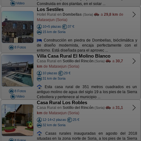
Video
Construida en dos plantas, en el solar ...
Los Sestiles
Hotel Rural en
Dombellas
a
29,8 km
de
(Soria)
Matasejun (Soria)
10+5 plazas
37 €
15 km de Soria
Construcción en piedra de Dombellas, bióclimática y
de diseño modernista, encaja perfectamente con el
8 Fotos
entorno. Está diseñada para el aprovec ...
Villa Casa Rural El Molino Blanco
Casa Rural en
Sotillo del Rincón
a
30,7
(Soria)
km
de Matasejun (Soria)
10 plazas
29 €
31 km de Soria
Esta casa rural de 351 metros cuadrados es un
8 Fotos
antiguo molino de agua del siglo 19 a los pies de la Sierra
Video
Cebollera y pertenece al municipio ...
Casa Rural Los Robles
Casa Rural en
Sotillo del Rincón
a
31,1
(Soria)
km
de Matasejun (Soria)
12-14+2 plazas
25 €
32 km de Soria
Casas rurales inauguradas en agosto del 2018
situadas en la zona norte de Soria, a los pies de la Sierra
8 Fotos