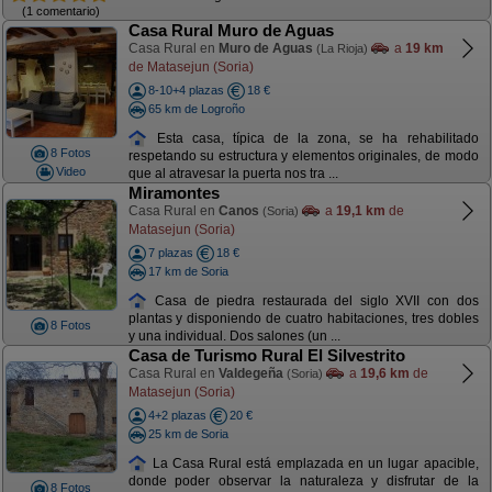
(1 comentario)
Casa Rural Muro de Aguas
Casa Rural en
Muro de Aguas
a
19 km
(La Rioja)
de Matasejun (Soria)
8-10+4 plazas
18 €
65 km de Logroño
Esta casa, típica de la zona, se ha rehabilitado
8 Fotos
respetando su estructura y elementos originales, de modo
Video
que al atravesar la puerta nos tra ...
Miramontes
Casa Rural en
Canos
a
19,1 km
de
(Soria)
Matasejun (Soria)
7 plazas
18 €
17 km de Soria
Casa de piedra restaurada del siglo XVII con dos
plantas y disponiendo de cuatro habitaciones, tres dobles
8 Fotos
y una individual. Dos salones (un ...
Casa de Turismo Rural El Silvestrito
Casa Rural en
Valdegeña
a
19,6 km
de
(Soria)
Matasejun (Soria)
4+2 plazas
20 €
25 km de Soria
La Casa Rural está emplazada en un lugar apacible,
donde poder observar la naturaleza y disfrutar de la
8 Fotos