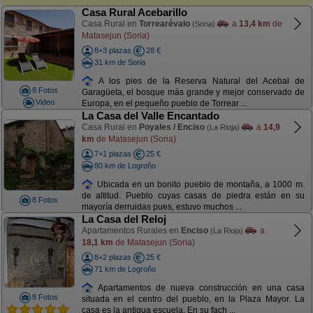
Casa Rural Acebarillo
Casa Rural en
Torrearévalo
a
13,4 km
de
(Soria)
Matasejun (Soria)
8+3 plazas
28 €
31 km de Soria
A los pies de la Reserva Natural del Acebal de
8 Fotos
Garagüeta, el bosque más grande y mejor conservado de
Video
Europa, en el pequeño pueblo de Torrear ...
La Casa del Valle Encantado
Casa Rural en
Poyales / Enciso
a
14,9
(La Rioja)
km
de Matasejun (Soria)
7+1 plazas
25 €
80 km de Logroño
Ubicada en un bonito pueblo de montaña, a 1000 m.
de altitud. Pueblo cuyas casas de piedra están en su
8 Fotos
mayoría derruidas pues, estuvo muchos ...
La Casa del Reloj
Apartamentos Rurales en
Enciso
a
(La Rioja)
18,1 km
de Matasejun (Soria)
8+2 plazas
25 €
71 km de Logroño
Apartamentos de nueva construcción en una casa
8 Fotos
situada en el centro del pueblo, en la Plaza Mayor. La
casa es la antigua escuela. En su fach ...