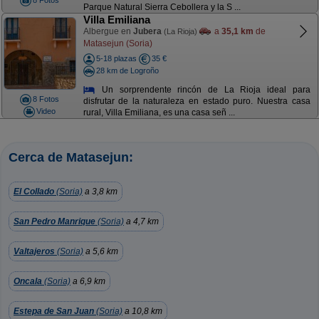
8 Fotos
Parque Natural Sierra Cebollera y la S ...
Villa Emiliana
Albergue en
Jubera
a
35,1 km
de
(La Rioja)
Matasejun (Soria)
5-18 plazas
35 €
28 km de Logroño
Un sorprendente rincón de La Rioja ideal para
8 Fotos
disfrutar de la naturaleza en estado puro. Nuestra casa
Video
rural, Villa Emiliana, es una casa señ ...
Cerca de Matasejun:
El Collado
(Soria)
a 3,8 km
San Pedro Manrique
(Soria)
a 4,7 km
Valtajeros
(Soria)
a 5,6 km
Oncala
(Soria)
a 6,9 km
Estepa de San Juan
(Soria)
a 10,8 km