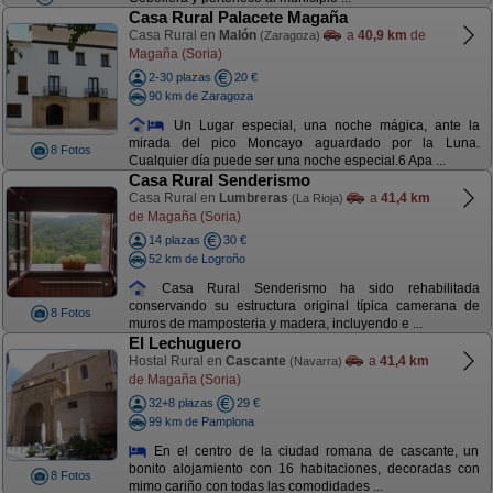
Casa Rural Palacete Magaña
Casa Rural en
Malón
a
40,9 km
de
(Zaragoza)
Magaña (Soria)
2-30 plazas
20 €
90 km de Zaragoza
Un Lugar especial, una noche mágica, ante la
mirada del pico Moncayo aguardado por la Luna.
8 Fotos
Cualquier día puede ser una noche especial.6 Apa ...
Casa Rural Senderismo
Casa Rural en
Lumbreras
a
41,4 km
(La Rioja)
de Magaña (Soria)
14 plazas
30 €
52 km de Logroño
Casa Rural Senderismo ha sido rehabilitada
conservando su estructura original típica camerana de
8 Fotos
muros de mamposteria y madera, incluyendo e ...
El Lechuguero
Hostal Rural en
Cascante
a
41,4 km
(Navarra)
de Magaña (Soria)
32+8 plazas
29 €
99 km de Pamplona
En el centro de la ciudad romana de cascante, un
bonito alojamiento con 16 habitaciones, decoradas con
8 Fotos
mimo cariño con todas las comodidades ...