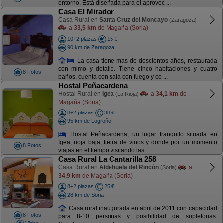
entorno. Está diseñada para el aprovec ...
Casa El Mirador
Casa Rural en
Santa Cruz del Moncayo
(Zaragoza)
a
33,5 km
de Magaña (Soria)
10+2 plazas
15 €
90 km de Zaragoza
La casa tiene mas de doscientos años, restaurada
con mimo y detalle. Tiene cinco habitaciones y cuatro
8 Fotos
baños, cuenta con sala con fuego y co ...
Hostal Peñacardena
Hostal Rural en
Igea
a
34,1 km
de
(La Rioja)
Magaña (Soria)
8+2 plazas
38 €
95 km de Logroño
Hostal Peñacardena, un lugar tranquilo situada en
Igea, rioja baja, tierra de vinos y donde por un momento
8 Fotos
viajas en el tiempo visitando las ...
Casa Rural La Cantarilla 258
Casa Rural en
Aldehuela del Rincón
a
(Soria)
34,9 km
de Magaña (Soria)
8+2 plazas
25 €
28 km de Soria
Casa rural inaugurada en abril de 2011 con capacidad
8 Fotos
para 8-10 personas y posibilidad de supletorias.
Video