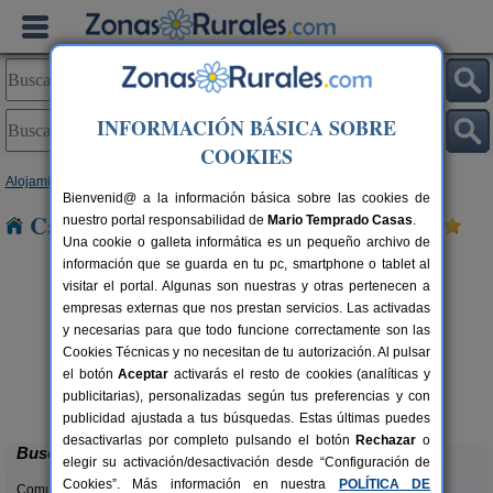
INFORMACIÓN BÁSICA SOBRE
COOKIES
Alojamientos
>
Castilla y León
>
Soria
> Magaña
Bienvenid@ a la información básica sobre las cookies de
Casas Rurales cerca de Magaña
nuestro portal responsabilidad de
Mario Temprado Casas
.
Una cookie o galleta informática es un pequeño archivo de
información que se guarda en tu pc, smartphone o tablet al
visitar el portal. Algunas son nuestras y otras pertenecen a
empresas externas que nos prestan servicios. Las activadas
y necesarias para que todo funcione correctamente son las
Cookies Técnicas y no necesitan de tu autorización. Al pulsar
el botón
Aceptar
activarás el resto de cookies (analíticas y
Casa Rural Julito
rs.
8-16 pers.
publicitarias), personalizadas según tus preferencias y con
 €
25 €
Garray (Soria)
desde
publicidad ajustada a tus búsquedas. Estas últimas puedes
desactivarlas por completo pulsando el botón
Rechazar
o
Buscar
elegir su activación/desactivación desde “Configuración de
Cookies”. Más información en nuestra
POLÍTICA DE
Comunidades: