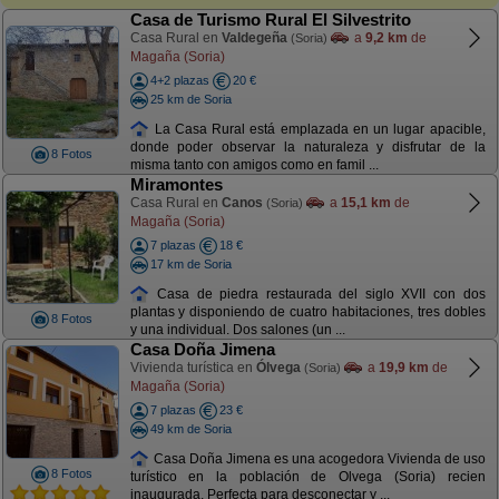
Casa de Turismo Rural El Silvestrito
Casa Rural en
Valdegeña
a
9,2 km
de
(Soria)
Magaña (Soria)
4+2 plazas
20 €
25 km de Soria
La Casa Rural está emplazada en un lugar apacible,
donde poder observar la naturaleza y disfrutar de la
8 Fotos
misma tanto con amigos como en famil ...
Miramontes
Casa Rural en
Canos
a
15,1 km
de
(Soria)
Magaña (Soria)
7 plazas
18 €
17 km de Soria
Casa de piedra restaurada del siglo XVII con dos
plantas y disponiendo de cuatro habitaciones, tres dobles
8 Fotos
y una individual. Dos salones (un ...
Casa Doña Jimena
Vivienda turística en
Ólvega
a
19,9 km
de
(Soria)
Magaña (Soria)
7 plazas
23 €
49 km de Soria
Casa Doña Jimena es una acogedora Vivienda de uso
8 Fotos
turístico en la población de Olvega (Soria) recien
inaugurada. Perfecta para desconectar y ...