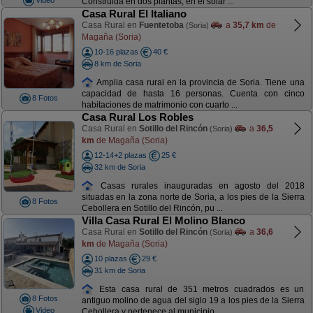
Construida en dos plantas, en el solar ...
Casa Rural El Italiano
Casa Rural en
Fuentetoba
a
35,7 km
de
(Soria)
Magaña (Soria)
10-16 plazas
40 €
8 km de Soria
Amplia casa rural en la provincia de Soria. Tiene una
capacidad de hasta 16 personas. Cuenta con cinco
8 Fotos
habitaciones de matrimonio con cuarto ...
Casa Rural Los Robles
Casa Rural en
Sotillo del Rincón
a
36,5
(Soria)
km
de Magaña (Soria)
12-14+2 plazas
25 €
32 km de Soria
Casas rurales inauguradas en agosto del 2018
situadas en la zona norte de Soria, a los pies de la Sierra
8 Fotos
Cebollera en Sotillo del Rincón, pu ...
Villa Casa Rural El Molino Blanco
Casa Rural en
Sotillo del Rincón
a
36,6
(Soria)
km
de Magaña (Soria)
10 plazas
29 €
31 km de Soria
Esta casa rural de 351 metros cuadrados es un
8 Fotos
antiguo molino de agua del siglo 19 a los pies de la Sierra
Video
Cebollera y pertenece al municipio ...