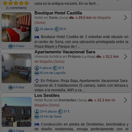
casa es la antigua escuela. En su fach ...
(1 comentario)
Boutique Hotel Castilla
Hotel en
Soria
a
29,5 km
de Magaña
(Soria)
(Soria)
16 plazas
50 €
Boutique Hotel Castilla de 2 estrellas está situado en
el centro de Soria, con una ubicación privilegiada entre la
8 Fotos
Plaza Mayor y Parque de l ...
Apartamento Vacacional Sara
Vivienda turística en
Préjano
a
32,1 km
(La Rioja)
de Magaña (Soria)
6 plazas
20 €
60 km de Logroño
En Préjano, Rioja Baja, Apartamento Vacacional Sara.
Dispone de 3 habitaciones (5 camas), salón con terraza y
8 Fotos
vistas a la montaña, WiFi y ca ...
Los Sestiles
Hotel Rural en
Dombellas
a
32,3 km
de
(Soria)
Magaña (Soria)
10+5 plazas
37 €
15 km de Soria
Construcción en piedra de Dombellas, bióclimática y
de diseño modernista, encaja perfectamente con el
8 Fotos