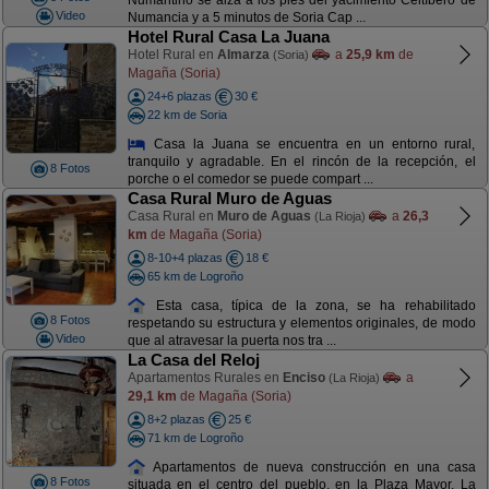
Numantino se alza a los pies del yacimiento Celtíbero de
Video
Numancia y a 5 minutos de Soria Cap ...
Hotel Rural Casa La Juana
Hotel Rural en
Almarza
a
25,9 km
de
(Soria)
Magaña (Soria)
24+6 plazas
30 €
22 km de Soria
Casa la Juana se encuentra en un entorno rural,
tranquilo y agradable. En el rincón de la recepción, el
8 Fotos
porche o el comedor se puede compart ...
Casa Rural Muro de Aguas
Casa Rural en
Muro de Aguas
a
26,3
(La Rioja)
km
de Magaña (Soria)
8-10+4 plazas
18 €
65 km de Logroño
Esta casa, típica de la zona, se ha rehabilitado
8 Fotos
respetando su estructura y elementos originales, de modo
Video
que al atravesar la puerta nos tra ...
La Casa del Reloj
Apartamentos Rurales en
Enciso
a
(La Rioja)
29,1 km
de Magaña (Soria)
8+2 plazas
25 €
71 km de Logroño
Apartamentos de nueva construcción en una casa
8 Fotos
situada en el centro del pueblo, en la Plaza Mayor. La