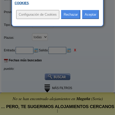
COOKIES
.
Provincias/Islas:
Tipo alquiler:
Plazas:
X
Entrada:
Salida:
Fechas más buscadas
pueblo:
MÁS FILTROS
No se han encontrado alojamientos en
Magaña
(Soria)
... PERO, TE SUGERIMOS ALOJAMIENTOS CERCANOS
: