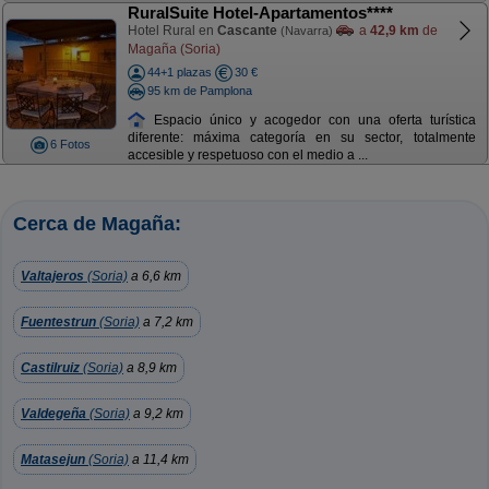
RuralSuite Hotel-Apartamentos****
Hotel Rural en
Cascante
a
42,9 km
de
(Navarra)
Magaña (Soria)
44+1 plazas
30 €
95 km de Pamplona
Espacio único y acogedor con una oferta turística
diferente: máxima categoría en su sector, totalmente
6 Fotos
accesible y respetuoso con el medio a ...
Cerca de Magaña:
Valtajeros
(Soria)
a 6,6 km
Fuentestrun
(Soria)
a 7,2 km
Castilruiz
(Soria)
a 8,9 km
Valdegeña
(Soria)
a 9,2 km
Matasejun
(Soria)
a 11,4 km