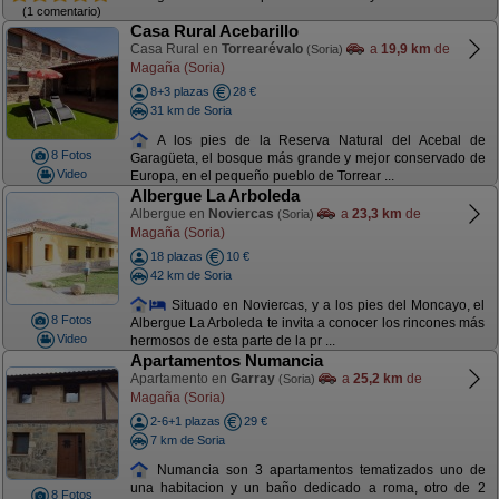
(1 comentario)
Casa Rural Acebarillo
Casa Rural en
Torrearévalo
a
19,9 km
de
(Soria)
Magaña (Soria)
8+3 plazas
28 €
31 km de Soria
A los pies de la Reserva Natural del Acebal de
8 Fotos
Garagüeta, el bosque más grande y mejor conservado de
Video
Europa, en el pequeño pueblo de Torrear ...
Albergue La Arboleda
Albergue en
Noviercas
a
23,3 km
de
(Soria)
Magaña (Soria)
18 plazas
10 €
42 km de Soria
Situado en Noviercas, y a los pies del Moncayo, el
8 Fotos
Albergue La Arboleda te invita a conocer los rincones más
Video
hermosos de esta parte de la pr ...
Apartamentos Numancia
Apartamento en
Garray
a
25,2 km
de
(Soria)
Magaña (Soria)
2-6+1 plazas
29 €
7 km de Soria
Numancia son 3 apartamentos tematizados uno de
una habitacion y un baño dedicado a roma, otro de 2
8 Fotos