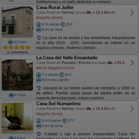
habitaciones y un baño dedicado a numanci ...
Casa Rural Julito
Casa Rural en
Garray
a
25,3 km
de
(Soria)
Magaña (Soria)
8-16 plazas
25 €
8 km de Soria
La casa es de piedra y fue rehabilitada íntegralmente
41 Fotos
en el año 2019 - 2020, convirtiendo su interior en un
espacio cómodo, moderno y funcio ...
(1 comentario)
La Casa del Valle Encantado
Casa Rural en
Poyales / Enciso
a
25,3
(La Rioja)
km
de Magaña (Soria)
7+1 plazas
25 €
80 km de Logroño
Ubicada en un bonito pueblo de montaña, a 1000 m.
de altitud. Pueblo cuyas casas de piedra están en su
8 Fotos
mayoría derruidas pues, estuvo muchos ...
Casa Sol Numantino
Casa Rural en
Garray
a
25,4 km
de
(Soria)
Magaña (Soria)
5-9+2 plazas
17 €
5 km de Soria
Calidad y lujo a precios insuperables. Casa Sol
8 Fotos