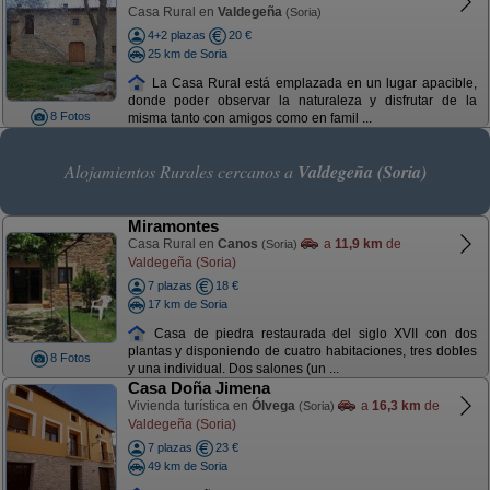
Casa Rural en
Valdegeña
(Soria)
4+2 plazas
20 €
25 km de Soria
La Casa Rural está emplazada en un lugar apacible,
donde poder observar la naturaleza y disfrutar de la
8 Fotos
misma tanto con amigos como en famil ...
Alojamientos Rurales cercanos a
Valdegeña (Soria)
Miramontes
Casa Rural en
Canos
a
11,9 km
de
(Soria)
Valdegeña (Soria)
7 plazas
18 €
17 km de Soria
Casa de piedra restaurada del siglo XVII con dos
plantas y disponiendo de cuatro habitaciones, tres dobles
8 Fotos
y una individual. Dos salones (un ...
Casa Doña Jimena
Vivienda turística en
Ólvega
a
16,3 km
de
(Soria)
Valdegeña (Soria)
7 plazas
23 €
49 km de Soria