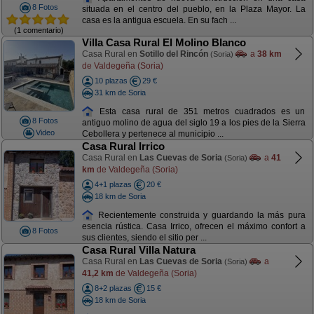
8 Fotos
situada en el centro del pueblo, en la Plaza Mayor. La
casa es la antigua escuela. En su fach ...
(1 comentario)
Villa Casa Rural El Molino Blanco
Casa Rural en
Sotillo del Rincón
a
38 km
(Soria)
de Valdegeña (Soria)
10 plazas
29 €
31 km de Soria
Esta casa rural de 351 metros cuadrados es un
8 Fotos
antiguo molino de agua del siglo 19 a los pies de la Sierra
Video
Cebollera y pertenece al municipio ...
Casa Rural Irrico
Casa Rural en
Las Cuevas de Soria
a
41
(Soria)
km
de Valdegeña (Soria)
4+1 plazas
20 €
18 km de Soria
Recientemente construida y guardando la más pura
esencia rústica. Casa Irrico, ofrecen el máximo confort a
8 Fotos
sus clientes, siendo el sitio per ...
Casa Rural Villa Natura
Casa Rural en
Las Cuevas de Soria
a
(Soria)
41,2 km
de Valdegeña (Soria)
8+2 plazas
15 €
18 km de Soria