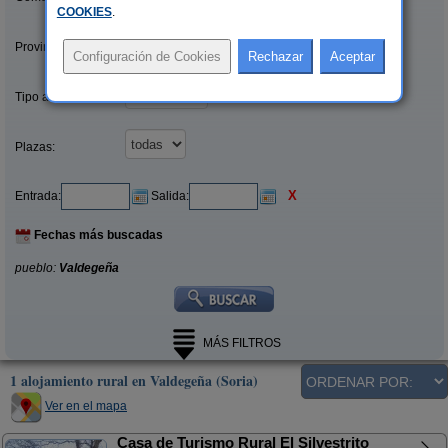
COOKIES
.
Provincias/Islas:
Tipo alquiler:
Plazas:
X
Entrada:
Salida:
Fechas más buscadas
pueblo:
Valdegeña
MÁS FILTROS
1 alojamiento rural en Valdegeña (Soria)
Ver en el mapa
Casa de Turismo Rural El Silvestrito