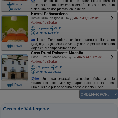
El Rincón del Tejo es un lugar ideado para el
8 Fotos
descanso en cualquier época del año. Nuestra casa esta
Video
distribuida en dos plantas, en la de ar ...
Hostal Peñacardena
Hostal Rural en
Igea
a
41,9 km
de
(La Rioja)
Valdegeña (Soria)
8+2 plazas
38 €
95 km de Logroño
Hostal Peñacardena, un lugar tranquilo situada en
Igea, rioja baja, tierra de vinos y donde por un momento
8 Fotos
viajas en el tiempo visitando las ...
Casa Rural Palacete Magaña
Casa Rural en
Malón
a
44,1 km
de
(Zaragoza)
Valdegeña (Soria)
2-30 plazas
20 €
90 km de Zaragoza
Un Lugar especial, una noche mágica, ante la
mirada del pico Moncayo aguardado por la Luna.
8 Fotos
Cualquier día puede ser una noche especial.6 Apa ...
Cerca de Valdegeña: