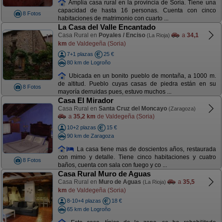
Amplia casa rural en la provincia de Soria. Tiene una
capacidad de hasta 16 personas. Cuenta con cinco
8 Fotos
habitaciones de matrimonio con cuarto ...
La Casa del Valle Encantado
Casa Rural en
Poyales / Enciso
a
34,1
(La Rioja)
km
de Valdegeña (Soria)
7+1 plazas
25 €
80 km de Logroño
Ubicada en un bonito pueblo de montaña, a 1000 m.
de altitud. Pueblo cuyas casas de piedra están en su
8 Fotos
mayoría derruidas pues, estuvo muchos ...
Casa El Mirador
Casa Rural en
Santa Cruz del Moncayo
(Zaragoza)
a
35,2 km
de Valdegeña (Soria)
10+2 plazas
15 €
90 km de Zaragoza
La casa tiene mas de doscientos años, restaurada
con mimo y detalle. Tiene cinco habitaciones y cuatro
8 Fotos
baños, cuenta con sala con fuego y co ...
Casa Rural Muro de Aguas
Casa Rural en
Muro de Aguas
a
35,5
(La Rioja)
km
de Valdegeña (Soria)
8-10+4 plazas
18 €
65 km de Logroño