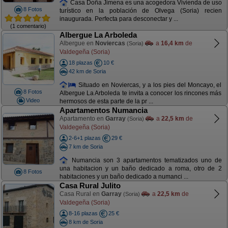
Casa Doña Jimena es una acogedora Vivienda de uso
8 Fotos
turístico en la población de Olvega (Soria) recien
inaugurada. Perfecta para desconectar y ...
(1 comentario)
Albergue La Arboleda
Albergue en
Noviercas
a
16,4 km
de
(Soria)
Valdegeña (Soria)
18 plazas
10 €
42 km de Soria
Situado en Noviercas, y a los pies del Moncayo, el
8 Fotos
Albergue La Arboleda te invita a conocer los rincones más
Video
hermosos de esta parte de la pr ...
Apartamentos Numancia
Apartamento en
Garray
a
22,5 km
de
(Soria)
Valdegeña (Soria)
2-6+1 plazas
29 €
7 km de Soria
Numancia son 3 apartamentos tematizados uno de
una habitacion y un baño dedicado a roma, otro de 2
8 Fotos
habitaciones y un baño dedicado a numanci ...
Casa Rural Julito
Casa Rural en
Garray
a
22,5 km
de
(Soria)
Valdegeña (Soria)
8-16 plazas
25 €
8 km de Soria