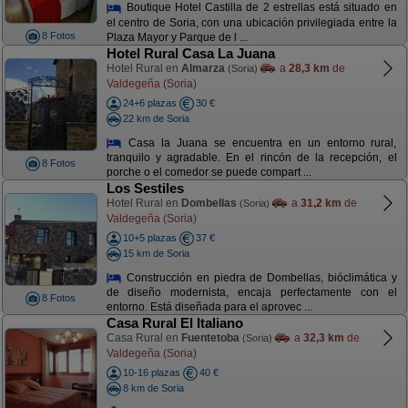
Boutique Hotel Castilla de 2 estrellas está situado en
el centro de Soria, con una ubicación privilegiada entre la
8 Fotos
Plaza Mayor y Parque de l ...
Hotel Rural Casa La Juana
Hotel Rural en
Almarza
a
28,3 km
de
(Soria)
Valdegeña (Soria)
24+6 plazas
30 €
22 km de Soria
Casa la Juana se encuentra en un entorno rural,
tranquilo y agradable. En el rincón de la recepción, el
8 Fotos
porche o el comedor se puede compart ...
Los Sestiles
Hotel Rural en
Dombellas
a
31,2 km
de
(Soria)
Valdegeña (Soria)
10+5 plazas
37 €
15 km de Soria
Construcción en piedra de Dombellas, bióclimática y
de diseño modernista, encaja perfectamente con el
8 Fotos
entorno. Está diseñada para el aprovec ...
Casa Rural El Italiano
Casa Rural en
Fuentetoba
a
32,3 km
de
(Soria)
Valdegeña (Soria)
10-16 plazas
40 €
8 km de Soria