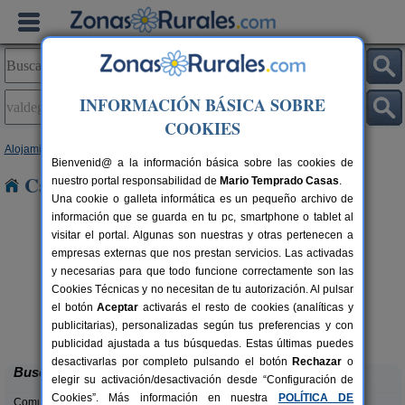
INFORMACIÓN BÁSICA SOBRE
COOKIES
Alojamientos
>
Castilla y León
>
Soria
> Valdegeña
Bienvenid@ a la información básica sobre las cookies de
Casas Rurales en Valdegeña
nuestro portal responsabilidad de
Mario Temprado Casas
.
Una cookie o galleta informática es un pequeño archivo de
información que se guarda en tu pc, smartphone o tablet al
visitar el portal. Algunas son nuestras y otras pertenecen a
empresas externas que nos prestan servicios. Las activadas
y necesarias para que todo funcione correctamente son las
Cookies Técnicas y no necesitan de tu autorización. Al pulsar
el botón
Aceptar
activarás el resto de cookies (analíticas y
Casa Rural Julito
rs.
8-16 pers.
publicitarias), personalizadas según tus preferencias y con
 €
25 €
Garray (Soria)
desde
publicidad ajustada a tus búsquedas. Estas últimas puedes
desactivarlas por completo pulsando el botón
Rechazar
o
Buscar
elegir su activación/desactivación desde “Configuración de
Cookies”. Más información en nuestra
POLÍTICA DE
Comunidades: