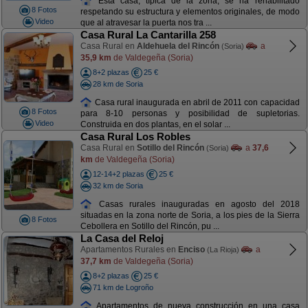
Esta casa, típica de la zona, se ha rehabilitado
8 Fotos
respetando su estructura y elementos originales, de modo
Video
que al atravesar la puerta nos tra ...
Casa Rural La Cantarilla 258
Casa Rural en
Aldehuela del Rincón
a
(Soria)
35,9 km
de Valdegeña (Soria)
8+2 plazas
25 €
28 km de Soria
Casa rural inaugurada en abril de 2011 con capacidad
8 Fotos
para 8-10 personas y posibilidad de supletorias.
Video
Construida en dos plantas, en el solar ...
Casa Rural Los Robles
Casa Rural en
Sotillo del Rincón
a
37,6
(Soria)
km
de Valdegeña (Soria)
12-14+2 plazas
25 €
32 km de Soria
Casas rurales inauguradas en agosto del 2018
situadas en la zona norte de Soria, a los pies de la Sierra
8 Fotos
Cebollera en Sotillo del Rincón, pu ...
La Casa del Reloj
Apartamentos Rurales en
Enciso
a
(La Rioja)
37,7 km
de Valdegeña (Soria)
8+2 plazas
25 €
71 km de Logroño
Apartamentos de nueva construcción en una casa