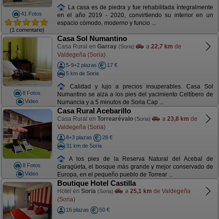
La casa es de piedra y fue rehabilitada íntegralmente
41 Fotos
en el año 2019 - 2020, convirtiendo su interior en un
espacio cómodo, moderno y funcio ...
(1 comentario)
Casa Sol Numantino
Casa Rural en
Garray
a
22,7 km
de
(Soria)
Valdegeña (Soria)
5-9+2 plazas
17 €
5 km de Soria
Calidad y lujo a precios insuperables. Casa Sol
8 Fotos
Numantino se alza a los pies del yacimiento Celtíbero de
Video
Numancia y a 5 minutos de Soria Cap ...
Casa Rural Acebarillo
Casa Rural en
Torrearévalo
a
23,8 km
de
(Soria)
Valdegeña (Soria)
8+3 plazas
28 €
31 km de Soria
A los pies de la Reserva Natural del Acebal de
8 Fotos
Garagüeta, el bosque más grande y mejor conservado de
Video
Europa, en el pequeño pueblo de Torrear ...
Boutique Hotel Castilla
Hotel en
Soria
a
25,1 km
de Valdegeña
(Soria)
(Soria)
16 plazas
50 €