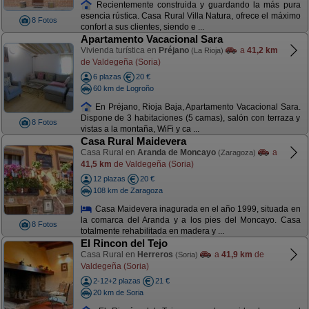
Recientemente construida y guardando la más pura
esencia rústica. Casa Rural Villa Natura, ofrece el máximo
8 Fotos
confort a sus clientes, siendo e ...
Apartamento Vacacional Sara
Vivienda turística en
Préjano
a
41,2 km
(La Rioja)
de Valdegeña (Soria)
6 plazas
20 €
60 km de Logroño
En Préjano, Rioja Baja, Apartamento Vacacional Sara.
Dispone de 3 habitaciones (5 camas), salón con terraza y
8 Fotos
vistas a la montaña, WiFi y ca ...
Casa Rural Maidevera
Casa Rural en
Aranda de Moncayo
a
(Zaragoza)
41,5 km
de Valdegeña (Soria)
12 plazas
20 €
108 km de Zaragoza
Casa Maidevera inagurada en el año 1999, situada en
la comarca del Aranda y a los pies del Moncayo. Casa
8 Fotos
totalmente rehabilitada en madera y ...
El Rincon del Tejo
Casa Rural en
Herreros
a
41,9 km
de
(Soria)
Valdegeña (Soria)
2-12+2 plazas
21 €
20 km de Soria