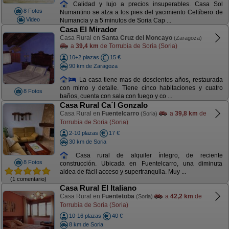
Calidad y lujo a precios insuperables. Casa Sol
8 Fotos
Numantino se alza a los pies del yacimiento Celtíbero de
Video
Numancia y a 5 minutos de Soria Cap ...
Casa El Mirador
Casa Rural en
Santa Cruz del Moncayo
(Zaragoza)
a
39,4 km
de Torrubia de Soria (Soria)
10+2 plazas
15 €
90 km de Zaragoza
La casa tiene mas de doscientos años, restaurada
con mimo y detalle. Tiene cinco habitaciones y cuatro
8 Fotos
baños, cuenta con sala con fuego y co ...
Casa Rural Ca´l Gonzalo
Casa Rural en
Fuentelcarro
a
39,8 km
de
(Soria)
Torrubia de Soria (Soria)
2-10 plazas
17 €
30 km de Soria
Casa rural de alquiler íntegro, de reciente
8 Fotos
construcción. Ubicada en Fuentelcarro, una diminuta
aldea de fácil acceso y supertranquila. Muy ...
(1 comentario)
Casa Rural El Italiano
Casa Rural en
Fuentetoba
a
42,2 km
de
(Soria)
Torrubia de Soria (Soria)
10-16 plazas
40 €
8 km de Soria