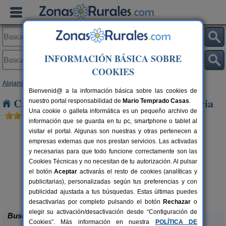
INFORMACIÓN BÁSICA SOBRE
COOKIES
Alojamientos
>
Castilla y León
>
Soria
> Torrubia de Soria
Bienvenid@ a la información básica sobre las cookies de
Casas Rurales cerca de Torrubia de Soria
nuestro portal responsabilidad de
Mario Temprado Casas
.
Una cookie o galleta informática es un pequeño archivo de
información que se guarda en tu pc, smartphone o tablet al
visitar el portal. Algunas son nuestras y otras pertenecen a
empresas externas que nos prestan servicios. Las activadas
y necesarias para que todo funcione correctamente son las
Cookies Técnicas y no necesitan de tu autorización. Al pulsar
el botón
Aceptar
activarás el resto de cookies (analíticas y
publicitarias), personalizadas según tus preferencias y con
El Nido del Mirlo
rs.
14 pers.
 €
35 €
publicidad ajustada a tus búsquedas. Estas últimas puedes
Casarejos (Soria)
desde
desactivarlas por completo pulsando el botón
Rechazar
o
elegir su activación/desactivación desde “Configuración de
Buscar
Cookies”. Más información en nuestra
POLÍTICA DE