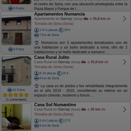
el centro de Soria, con una ubicación privilegiada entre la
8 Fotos
Plaza Mayor y Parque de l ...
Apartamentos Numancia
Apartamento en
Garray
a
35,8 km
de
(Soria)
Torrubia de Soria (Soria)
2-6+1 plazas
29 €
7 km de Soria
Numancia son 3 apartamentos tematizados uno de
una habitacion y un baño dedicado a roma, otro de 2
8 Fotos
habitaciones y un baño dedicado a numanci ...
Casa Rural Julito
Casa Rural en
Garray
a
35,9 km
de
(Soria)
Torrubia de Soria (Soria)
8-16 plazas
25 €
8 km de Soria
La casa es de piedra y fue rehabilitada íntegralmente
41 Fotos
en el año 2019 - 2020, convirtiendo su interior en un
espacio cómodo, moderno y funcio ...
(1 comentario)
Casa Sol Numantino
Casa Rural en
Garray
a
36 km
de
(Soria)
Torrubia de Soria (Soria)
5-9+2 plazas
17 €
5 km de Soria