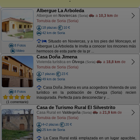
Albergue La Arboleda
Albergue en
Noviercas
a
10,3 km
de
(Soria)
Torrubia de Soria (Soria)
18 plazas
10 €
42 km de Soria
Situado en Noviercas, y a los pies del Moncayo, el
8 Fotos
Albergue La Arboleda te invita a conocer los rincones más
Video
hermosos de esta parte de la pr ...
Casa Doña Jimena
Vivienda turística en
Ólvega
a
18,8 km
de
(Soria)
Torrubia de Soria (Soria)
7 plazas
23 €
49 km de Soria
Casa Doña Jimena es una acogedora Vivienda de uso
8 Fotos
turístico en la población de Olvega (Soria) recien
inaugurada. Perfecta para desconectar y ...
(1 comentario)
Casa de Turismo Rural El Silvestrito
Casa Rural en
Valdegeña
a
21,9 km
de
(Soria)
Torrubia de Soria (Soria)
4+2 plazas
20 €
25 km de Soria
La Casa Rural está emplazada en un lugar apacible,