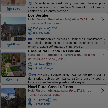
Recientemente construida y guardando la más pura
esencia rústica. Casa Rural Villa Natura, ofrece el máximo
8 Fotos
confort a sus clientes, siendo e ...
Los Sestiles
Hotel Rural en
Dombellas
a
45,4 km
de
(Soria)
Torrubia de Soria (Soria)
10+5 plazas
37 €
15 km de Soria
Construcción en piedra de Dombellas, bióclimática y
de diseño modernista, encaja perfectamente con el
8 Fotos
entorno. Está diseñada para el aprovec ...
Casa Rural Cuenta La Leyenda
Casa Rural en
Bulbuente
a
45,8 km
(Zaragoza)
de Torrubia de Soria (Soria)
6+4 plazas
35 €
70 km de Zaragoza
Vivienda tradicional del Campo de Borja con 3
dormitorios dobles con baño, salón grande y cocina.
20 Fotos
Estamos situados a las puertas del Parque ...
Hotel Rural Casa La Juana
Hotel Rural en
Almarza
a
47,1 km
de
(Soria)
Torrubia de Soria (Soria)
24+6 plazas
30 €
22 km de Soria