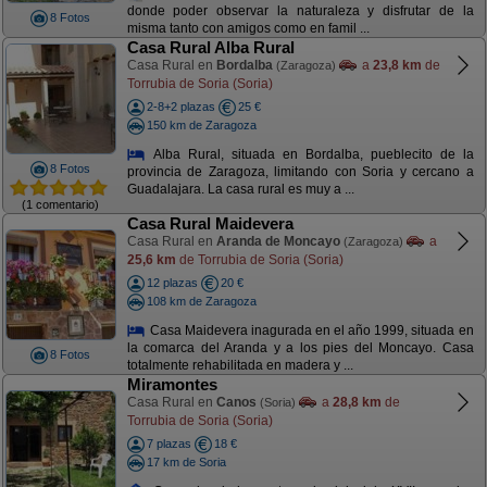
donde poder observar la naturaleza y disfrutar de la
8 Fotos
misma tanto con amigos como en famil ...
Casa Rural Alba Rural
Casa Rural en
Bordalba
a
23,8 km
de
(Zaragoza)
Torrubia de Soria (Soria)
2-8+2 plazas
25 €
150 km de Zaragoza
Alba Rural, situada en Bordalba, pueblecito de la
8 Fotos
provincia de Zaragoza, limitando con Soria y cercano a
Guadalajara. La casa rural es muy a ...
(1 comentario)
Casa Rural Maidevera
Casa Rural en
Aranda de Moncayo
a
(Zaragoza)
25,6 km
de Torrubia de Soria (Soria)
12 plazas
20 €
108 km de Zaragoza
Casa Maidevera inagurada en el año 1999, situada en
la comarca del Aranda y a los pies del Moncayo. Casa
8 Fotos
totalmente rehabilitada en madera y ...
Miramontes
Casa Rural en
Canos
a
28,8 km
de
(Soria)
Torrubia de Soria (Soria)
7 plazas
18 €
17 km de Soria