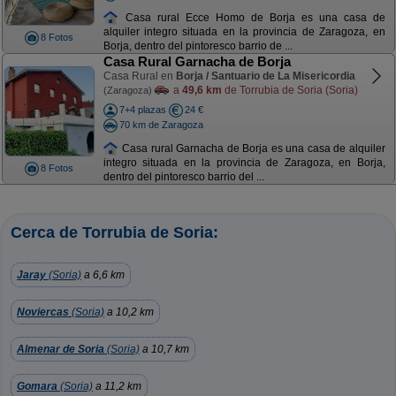
Casa rural Ecce Homo de Borja es una casa de
alquiler integro situada en la provincia de Zaragoza, en
8 Fotos
Borja, dentro del pintoresco barrio de ...
Casa Rural Garnacha de Borja
Casa Rural en
Borja / Santuario de La Misericordia
a
49,6 km
de Torrubia de Soria (Soria)
(Zaragoza)
7+4 plazas
24 €
70 km de Zaragoza
Casa rural Garnacha de Borja es una casa de alquiler
integro situada en la provincia de Zaragoza, en Borja,
8 Fotos
dentro del pintoresco barrio del ...
Cerca de Torrubia de Soria:
Jaray
(Soria)
a 6,6 km
Noviercas
(Soria)
a 10,2 km
Almenar de Soria
(Soria)
a 10,7 km
Gomara
(Soria)
a 11,2 km