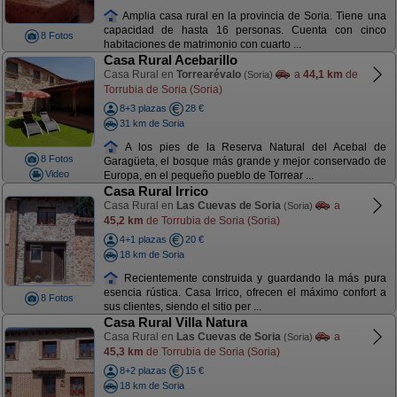
Amplia casa rural en la provincia de Soria. Tiene una
capacidad de hasta 16 personas. Cuenta con cinco
8 Fotos
habitaciones de matrimonio con cuarto ...
Casa Rural Acebarillo
Casa Rural en
Torrearévalo
a
44,1 km
de
(Soria)
Torrubia de Soria (Soria)
8+3 plazas
28 €
31 km de Soria
A los pies de la Reserva Natural del Acebal de
8 Fotos
Garagüeta, el bosque más grande y mejor conservado de
Video
Europa, en el pequeño pueblo de Torrear ...
Casa Rural Irrico
Casa Rural en
Las Cuevas de Soria
a
(Soria)
45,2 km
de Torrubia de Soria (Soria)
4+1 plazas
20 €
18 km de Soria
Recientemente construida y guardando la más pura
esencia rústica. Casa Irrico, ofrecen el máximo confort a
8 Fotos
sus clientes, siendo el sitio per ...
Casa Rural Villa Natura
Casa Rural en
Las Cuevas de Soria
a
(Soria)
45,3 km
de Torrubia de Soria (Soria)
8+2 plazas
15 €
18 km de Soria