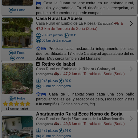
Casa la Juana se encuentra en un entorno rural,
tranquilo y agradable. En el rincón de la recepción, el
8 Fotos
porche o el comedor se puede compart ...
Casa Rural La Abuela
Casa Rural en
Embid de La Ribera
a
(Zaragoza)
47,2 km
de Torrubia de Soria (Soria)
2-16+2 plazas
30 €
80 km de Zaragoza
Preciosa casa restaurada íntegramente por sus
8 Fotos
dueños. Situada a 17 km de Calatayud aguas abajo del río
Video
Jalón. Muy cerca también del Monaster ...
El Retiro de Isabel
Casa Rural en
Embid de la Ribera / Calatayud
a
47,2 km
de Torrubia de Soria (Soria)
(Zaragoza)
9+2 plazas
20 €
82 km de Zaragoza
Casa de 3 habitaciones cada una con baño
8 Fotos
particular, toallas, gel y secador de pelo, (Todas con vistas
a la campiña). Cocina con vitro, frig ...
(1 comentario)
Apartamento Rural Ecce Homo de Borja
Casa Rural en
Borja / Santuario de La Misericordia
a
49,3 km
de Torrubia de Soria (Soria)
(Zaragoza)
4+1 plazas
24 €
70 km de Zaragoza