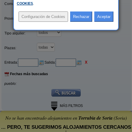
COOKIES
.
Comunidades:
Provincias/Islas:
Tipo alquiler:
Plazas:
X
Entrada:
Salida:
Fechas más buscadas
pueblo:
MÁS FILTROS
No se han encontrado alojamientos en
Torrubia de Soria
(Soria)
... PERO, TE SUGERIMOS ALOJAMIENTOS CERCANOS
: