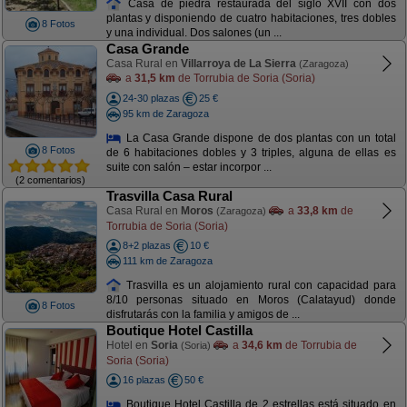
Casa de piedra restaurada del siglo XVII con dos
plantas y disponiendo de cuatro habitaciones, tres dobles
8 Fotos
y una individual. Dos salones (un ...
Casa Grande
Casa Rural en
Villarroya de La Sierra
(Zaragoza)
a
31,5 km
de Torrubia de Soria (Soria)
24-30 plazas
25 €
95 km de Zaragoza
La Casa Grande dispone de dos plantas con un total
8 Fotos
de 6 habitaciones dobles y 3 triples, alguna de ellas es
suite con salón – estar incorpor ...
(2 comentarios)
Trasvilla Casa Rural
Casa Rural en
Moros
a
33,8 km
de
(Zaragoza)
Torrubia de Soria (Soria)
8+2 plazas
10 €
111 km de Zaragoza
Trasvilla es un alojamiento rural con capacidad para
8/10 personas situado en Moros (Calatayud) donde
8 Fotos
disfrutarás con la familia y amigos de ...
Boutique Hotel Castilla
Hotel en
Soria
a
34,6 km
de Torrubia de
(Soria)
Soria (Soria)
16 plazas
50 €
Boutique Hotel Castilla de 2 estrellas está situado en