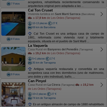
acogedora, rehabilitada recientemente conservando la
7 Fotos
arquitectura original pero adaptada a las ...
Cal Ton Cruset
Vivienda turística en
Sant Marti Sarroca
(Barcelona)
a
17,9 km
de Les Ordes (Tarragona)
10-13 plazas
27 €
69 km de Barcelona
Cal Ton Cruset es una antigua casa de campo de
1881, reformada como vivienda rural y totalmente
8 Fotos
equipada, situada en el pueblo de Sant Martí ...
La Vaquería
Casa Rural en
Banyeres del Penedès
(Tarragona)
a
19,2 km
de Les Ordes (Tarragona)
5+1 plazas
17 €
35 km de Tarragona
Antigua vaquería restaurada y convertida en una
acogedora casa con tres dormitorios (uno de matrimonio,
8 Fotos
uno doble y otro individual), baño, ...
Can Pinyol
Casa Rural en
La Cirera
a
19,2 km
(Tarragona)
de Les Ordes (Tarragona)
10+2 plazas
27 €
74 km de Tarragona
Es un antiguo almacén de campo de 1880 rehabilitado