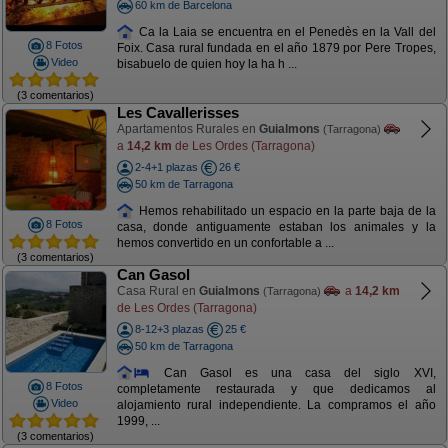
60 km de Barcelona
Ca la Laia se encuentra en el Penedès en la Vall del
8 Fotos
Foix. Casa rural fundada en el año 1879 por Pere Tropes,
Video
bisabuelo de quien hoy la ha h ...
(3 comentarios)
Les Cavallerisses
Apartamentos Rurales en
Guialmons
(Tarragona)
a
14,2 km
de Les Ordes (Tarragona)
2-4+1 plazas
26 €
50 km de Tarragona
Hemos rehabilitado un espacio en la parte baja de la
8 Fotos
casa, donde antiguamente estaban los animales y la
hemos convertido en un confortable a ...
(3 comentarios)
Can Gasol
Casa Rural en
Guialmons
a
14,2 km
(Tarragona)
de Les Ordes (Tarragona)
8-12+3 plazas
25 €
50 km de Tarragona
Can Gasol es una casa del siglo XVI,
8 Fotos
completamente restaurada y que dedicamos al
Video
alojamiento rural independiente. La compramos el año
1999, ...
(3 comentarios)