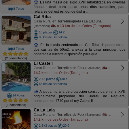
Es una masía del siglo XVIII rehabilitada en diversas
épocas. Ideal para pasar unos días tranquilos, para
8 Fotos
relajarse del estrés, donde disfru ...
Cal Riba
Casa Rural en
Torrebusqueta / La Llacuna
a
13 km
de Les Ordes (Tarragona)
(Barcelona)
10 plazas
14 €
85 km de Barcelona
En la masía centenaria de Cal Riba disponemos de
8 Fotos
dos casitas de 50m2, anexas a la casa principal, que
ponemos a vuestra disposición para que ...
(2 comentarios)
El Castell
Casa Rural en
Torrelles de Foix
a
(Barcelona)
14,2 km
de Les Ordes (Tarragona)
2-13 plazas
30 €
65 km de Barcelona
Antigua muralla de protección construida en el s. XVII,
14 Fotos
originalmente propiedad del Guerau de Peguera,
nominado en 1710 por el rey Carles II ...
(1 comentario)
Ca La Laia
Casa Rural en
Torrelles de Foix
a
(Barcelona)
14,2 km
de Les Ordes (Tarragona)
2-6+3 plazas
20 €