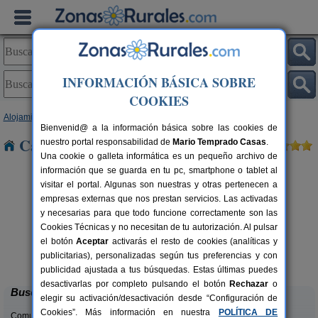
INFORMACIÓN BÁSICA SOBRE
COOKIES
Alojamientos
>
Cataluña
>
Tarragona
> Les Ordes
Bienvenid@ a la información básica sobre las cookies de
Casas Rurales cerca de Les Ordes
nuestro portal responsabilidad de
Mario Temprado Casas
.
Una cookie o galleta informática es un pequeño archivo de
información que se guarda en tu pc, smartphone o tablet al
visitar el portal. Algunas son nuestras y otras pertenecen a
empresas externas que nos prestan servicios. Las activadas
y necesarias para que todo funcione correctamente son las
Cookies Técnicas y no necesitan de tu autorización. Al pulsar
el botón
Aceptar
activarás el resto de cookies (analíticas y
Ca Calbet
rs.
2-7+2 pers.
publicitarias), personalizadas según tus preferencias y con
 €
69 €
Margalef (Tarragona)
desde
publicidad ajustada a tus búsquedas. Estas últimas puedes
desactivarlas por completo pulsando el botón
Rechazar
o
Buscar
elegir su activación/desactivación desde “Configuración de
Cookies”. Más información en nuestra
POLÍTICA DE
Comunidades: