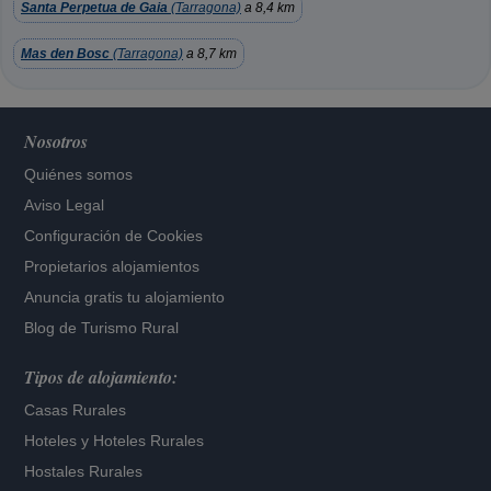
Santa Perpetua de Gaia
(Tarragona)
a 8,4 km
Mas den Bosc
(Tarragona)
a 8,7 km
Nosotros
Quiénes somos
Aviso Legal
Configuración de Cookies
Propietarios alojamientos
Anuncia gratis tu alojamiento
Blog de Turismo Rural
Tipos de alojamiento:
Casas Rurales
Hoteles
y
Hoteles Rurales
Hostales Rurales