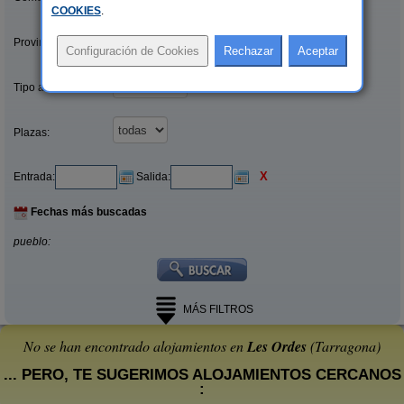
COOKIES
.
Provincias/Islas:
Tipo alquiler:
Plazas:
X
Entrada:
Salida:
Fechas más buscadas
pueblo:
MÁS FILTROS
No se han encontrado alojamientos en
Les Ordes
(Tarragona)
... PERO, TE SUGERIMOS ALOJAMIENTOS CERCANOS
: