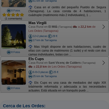
61 km de Tarragona
Casa en el centro del pequeño Pueblo de Segura
8 Fotos
(Tarragona). La casa consta de 4 habitaciones, 1
cuádruple (matrimonio más 2 individuales), 1 ...
(1 comentario)
Mas Virgili
Casa Rural en
El Milà
a
22,2 km
de
(Tarragona)
Les Ordes (Tarragona)
12+2 plazas
29 €
17 km de Tarragona
Mas Virgili dispone de seis habitaciones, cuatro de
ellas con cama de matrimonio (1 suite) y el resto con dos
8 Fotos
camas individuales, todas con ...
Els Cups
Casa Rural en
Sant Vicenç de Calders
(Tarragona)
a
22,8 km
de Les Ordes (Tarragona)
6-8+3 plazas
25 €
25 km de Tarragona
Els Cups es una casa de mediados del siglo XIX
totalmente reformada y adecuada a las necesidades
8 Fotos
actuales. Está situada en un tranquilo pueb ...
Cerca de Les Ordes: