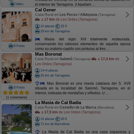
Video
el interior de Tarragona. 3 Apartam ...
Cal Gener
Casa Rural en
Les Peces / Albinyana
(Tarragona)
a
17 km
de Les Ordes (Tarragona)
10 plazas
25 €
29 km de Tarragona
Masia del siglo XVI totalmente restaurada,
conservando los valiosos elementos de aquella epoca
8 Fotos
como su oratorio-capills con pinturas al fres ...
Mas Boronat
Casa Rural en
Salomó
a
17,4 km
de
(Tarragona)
Les Ordes (Tarragona)
14+4 plazas
25 km de Tarragona
Mas Boronat es una masía catalana del S. XVII
8 Fotos
situada en la localidad de Salomó, Tarragona, en el
interior, rodeada de montañas y viñedos. U ...
(1 comentario)
La Masia de Cal Badia
Casa Rural en
Castellvi de La Marca
(Barcelona)
a
17,5 km
de Les Ordes (Tarragona)
10 plazas
30 €
71 km de Barcelona
La Masía de Cal Badia es una casa espaciosa y