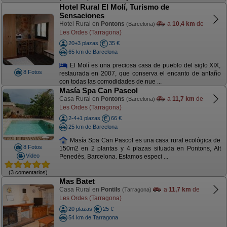
Hotel Rural El Molí, Turismo de
Sensaciones
Hotel Rural en
Pontons
a
10,4 km
de
(Barcelona)
Les Ordes (Tarragona)
20+3 plazas
35 €
65 km de Barcelona
El Molí es una preciosa casa de pueblo del siglo XIX,
8 Fotos
restaurada en 2007, que conserva el encanto de antaño
con todas las comodidades de nue ...
Masía Spa Can Pascol
Casa Rural en
Pontons
a
11,7 km
de
(Barcelona)
Les Ordes (Tarragona)
2-4+1 plazas
66 €
25 km de Barcelona
Masía Spa Can Pascol es una casa rural ecológica de
8 Fotos
150m2 en 2 plantas y 4 plazas situada en Pontons, Alt
Video
Penedès, Barcelona. Estamos especi ...
(3 comentarios)
Mas Batet
Casa Rural en
Pontils
a
11,7 km
de
(Tarragona)
Les Ordes (Tarragona)
20 plazas
25 €
54 km de Tarragona