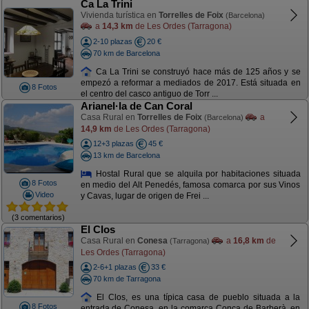
Ca La Trini
Vivienda turística en
Torrelles de Foix
(Barcelona)
a
14,3 km
de Les Ordes (Tarragona)
2-10 plazas
20 €
70 km de Barcelona
Ca La Trini se construyó hace más de 125 años y se
empezó a reformar a mediados de 2017. Está situada en
8 Fotos
el centro del casco antiguo de Torr ...
Arianel·la de Can Coral
Casa Rural en
Torrelles de Foix
a
(Barcelona)
14,9 km
de Les Ordes (Tarragona)
12+3 plazas
45 €
13 km de Barcelona
Hostal Rural que se alquila por habitaciones situada
8 Fotos
en medio del Alt Penedés, famosa comarca por sus Vinos
Video
y Cavas, lugar de origen de Frei ...
(3 comentarios)
El Clos
Casa Rural en
Conesa
a
16,8 km
de
(Tarragona)
Les Ordes (Tarragona)
2-6+1 plazas
33 €
70 km de Tarragona
El Clos, es una típica casa de pueblo situada a la
8 Fotos
entrada de Conesa, en la comarca Conca de Barberà, en