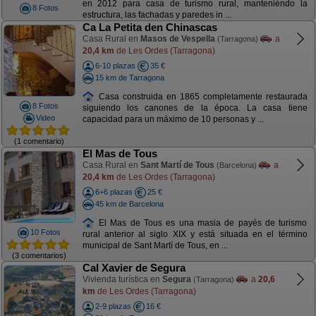
en 2012 para casa de turismo rural, manteniéndo la
8 Fotos
estructura, las fachadas y paredes in ...
Ca La Petita den Chinascas
Casa Rural en
Masos de Vespella
a
(Tarragona)
20,4 km
de Les Ordes (Tarragona)
6-10 plazas
35 €
15 km de Tarragona
Casa construida en 1865 completamente restaurada
8 Fotos
siguiendo los canones de la época. La casa tiene
Video
capacidad para un máximo de 10 personas y ...
(1 comentario)
El Mas de Tous
Casa Rural en
Sant Martí de Tous
a
(Barcelona)
20,4 km
de Les Ordes (Tarragona)
6+6 plazas
25 €
45 km de Barcelona
El Mas de Tous es una masia de payés de turismo
10 Fotos
rural anterior al siglo XIX y está situada en el término
municipal de Sant Martí de Tous, en ...
(3 comentarios)
Cal Xavier de Segura
Vivienda turística en
Segura
a
20,6
(Tarragona)
km
de Les Ordes (Tarragona)
2-9 plazas
16 €