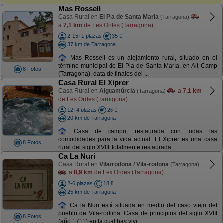
Mas Rossell
Casa Rural en
El Pla de Santa Maria
(Tarragona)
a
7,1 km
de Les Ordes (Tarragona)
2-15+1 plazas
35 €
37 km de Tarragona
Mas Rossell es un alojamiento rural, situado en el
término municipal de El Pla de Santa María, en Alt Camp
8 Fotos
(Tarragona), data de finales del ...
Casa Rural El Xiprer
Casa Rural en
Aiguamúrcia
a
7,1 km
(Tarragona)
de Les Ordes (Tarragona)
12+4 plazas
26 €
20 km de Tarragona
Casa de campo, restaurada con todas las
comodidades para la vida actual. El Xiprer es una casa
8 Fotos
rural del siglo XVIII, totalmente restaurada ...
Ca La Nuri
Casa Rural en
Vilarrodona / Vila-rodona
(Tarragona)
a
8,9 km
de Les Ordes (Tarragona)
2-6 plazas
18 €
25 km de Tarragona
Ca la Nuri está situada en medio del caso viejo del
pueblo de Vila-rodona. Casa de principios del siglo XVIII
8 Fotos
(año 1711) en la cual hay vivi ...