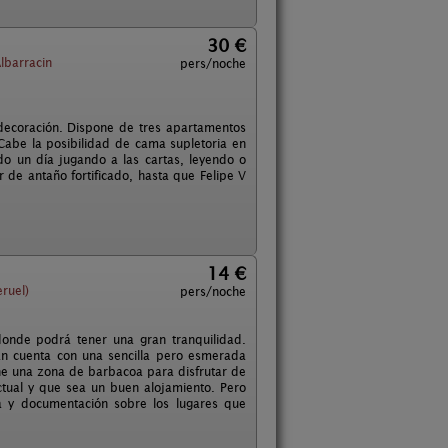
30 €
lbarracin
pers/noche
 decoración. Dispone de tres apartamentos
Cabe la posibilidad de cama supletoria en
o un día jugando a las cartas, leyendo o
de antaño fortificado, hasta que Felipe V
14 €
ruel)
pers/noche
donde podrá tener una gran tranquilidad.
an cuenta con una sencilla pero esmerada
ne una zona de barbacoa para disfrutar de
tual y que sea un buen alojamiento. Pero
a y documentación sobre los lugares que