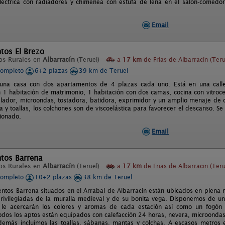
eléctrica con radiadores y chimenea con estufa de leña en el salón-comedo
Email
tos El Brezo
os Rurales en
Albarracín
(Teruel)
a
17 km
de Frias de Albarracin (Teru
completo
6+2 plazas
39 km de Teruel
 una casa con dos apartamentos de 4 plazas cada uno. Está en una call
n 1 habitación de matrimonio, 1 habitación con dos camas, cocina con vitroc
lador, microondas, tostadora, batidora, exprimidor y un amplio menaje de 
 y toallas, los colchones son de viscoelástica para favorecer el descanso. S
cionado.
Email
tos Barrena
os Rurales en
Albarracín
(Teruel)
a
17 km
de Frias de Albarracin (Teru
completo
10+2 plazas
38 km de Teruel
ntos Barrena situados en el Arrabal de Albarracín están ubicados en plena
privilegiadas de la muralla medieval y de su bonita vega. Disponemos de 
e le acercarán los colores y aromas de cada estación así como un fogó
Todos los aptos están equipados con calefacción 24 horas, nevera, microondas
demás incluimos las toallas, sábanas, mantas y colchas. A escasos metros e