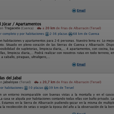
Email
l Júcar / Apartamentos
 en
Tragacete
(Cuenca)
a
20 km
de Frias de Albarracin (Teruel)
er completo y por habitaciones
2-36 plazas
68 km de Cuenca
on habitaciones y apartamentos para 2-6 personas. Nuestro lema es: Lo mejor 
nto. Situado en pleno corazón de las Sierras de Cuenca y Albarracín. Dis
posibilidad de supletorias, limpieza diaria,... 4 apartamentos, con cocina, b
las, limpieza diaria,... Podrá realizar con nosotros rutas en todo terreno, 
 a caballo, piraguas, ultraligero,...
Email
as del Jabal
en
Jabaloyas
(Teruel)
a
20,7 km
de Frias de Albarracin (Teruel)
por habitaciones
10 plazas
39 km de Teruel
n un entorno incomparable con buenas vistas a la montaña y en el casco h
La casa se alquila por habitaciones contando todas ellas con baño privado. L
 Estamos en la Sierra de Albarracín pudiendo gozar en la misma de multiple
 la recolección de setas o según la época del año a la observación de la berr