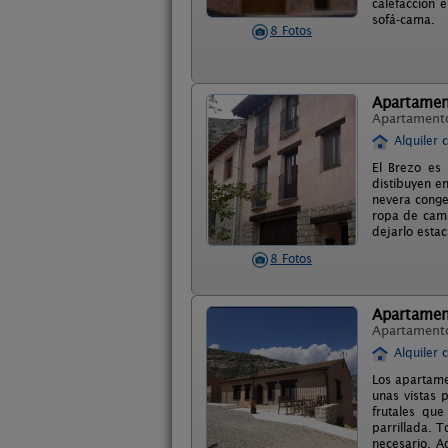
calefacción 
sofá-cama.
8 Fotos
Apartamen
Apartament
Alquiler 
El Brezo es
distibuyen e
nevera conge
ropa de cama
dejarlo esta
8 Fotos
Apartamen
Apartament
Alquiler 
Los apartame
unas vistas 
frutales qu
parrillada. 
necesario. A