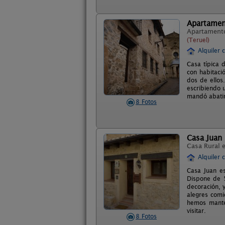
Apartamen
Apartament
(Teruel)
Alquiler 
Casa típica 
con habitaci
dos de ellos
escribiendo 
mandó abatir 
8 Fotos
Casa Juan
Casa Rural 
Alquiler 
Casa Juan es
Dispone de 5
decoración, 
alegres comi
hemos manten
visitar.
8 Fotos