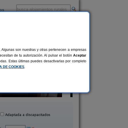
ios
-
al. Algunas son nuestras y otras pertenecen a empresas
cesitan de tu autorización. Al pulsar el botón
Aceptar
uedas. Estas últimas puedes desactivarlas por completo
CA DE COOKIES
.
sa Rural y Apartamentos
2-24+3 pers.
22 €
Turísticos Sanahuja
Hostería La Barbac
desde
Valbona (Teruel)
Tramacastiel (Terue
Adaptada a discapacitados