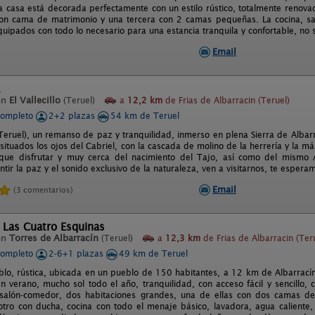
La casa está decorada perfectamente con un estilo rústico, totalmente renov
on cama de matrimonio y una tercera con 2 camas pequeñas. La cocina, sa
uipados con todo lo necesario para una estancia tranquila y confortable, no s
Email
en
El Vallecillo
(Teruel)
a
12,2 km
de Frias de Albarracin (Teruel)
completo
2+2 plazas
54 km de Teruel
o (Teruel), un remanso de paz y tranquilidad, inmerso en plena Sierra de Alb
situados los ojos del Cabriel, con la cascada de molino de la herrería y la m
que disfrutar y muy cerca del nacimiento del Tajo, así como del mismo A
entir la paz y el sonido exclusivo de la naturaleza, ven a visitarnos, te esper
Email
(3 comentarios)
 Las Cuatro Esquinas
en
Torres de Albarracín
(Teruel)
a
12,3 km
de Frias de Albarracin (Ter
completo
2-6+1 plazas
49 km de Teruel
lo, rústica, ubicada en un pueblo de 150 habitantes, a 12 km de Albarracín 
n verano, mucho sol todo el año, tranquilidad, con acceso fácil y sencillo,
l salón-comedor, dos habitaciones grandes, una de ellas con dos camas 
otro con ducha, cocina con todo el menaje básico, lavadora, agua caliente