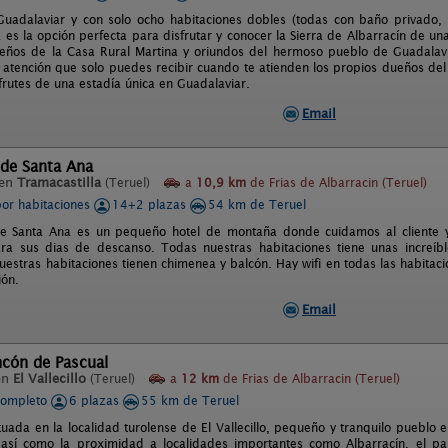
uadalaviar y con solo ocho habitaciones dobles (todas con baño privado, t
a es la opción perfecta para disfrutar y conocer la Sierra de Albarracín de 
ueños de la Casa Rural Martina y oriundos del hermoso pueblo de Guadalavi
a atención que solo puedes recibir cuando te atienden los propios dueños del
frutes de una estadía única en Guadalaviar.
Email
 de Santa Ana
 en
Tramacastilla
(Teruel)
a
10,9 km
de Frias de Albarracin (Teruel)
por habitaciones
14+2 plazas
54 km de Teruel
e Santa Ana es un pequeño hotel de montaña donde cuidamos al cliente y
ara sus dias de descanso. Todas nuestras habitaciones tiene unas increíbl
uestras habitaciones tienen chimenea y balcón. Hay wifi en todas las habitac
ión.
Email
ncón de Pascual
en
El Vallecillo
(Teruel)
a
12 km
de Frias de Albarracin (Teruel)
completo
6 plazas
55 km de Teruel
tuada en la localidad turolense de El Vallecillo, pequeño y tranquilo pueblo
, así como la proximidad a localidades importantes como Albarracín, el pa