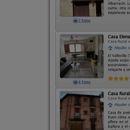
Albarracín. 
cama, otra c
totalmente eq
7 Fotos
Casa Elena
Casa Rural 
Alquiler 
El Vallecill
donde están 
excursiones 
relajarte y s
8 Fotos
Casa Rural
Casa Rural 
Alquiler 
Casa de pueb
buen clima e
aflora en e
bañera y el 