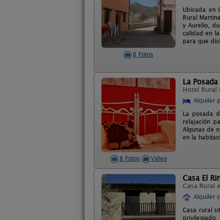
Ubicada en G
Rural Martin
y Aurelio, d
calidad en l
para que dis
8 Fotos
La Posada
Hotel Rural
Alquiler 
La posada d
relajación p
Algunas de n
en la habitac
8 Fotos
Video
Casa El Ri
Casa Rural 
Alquiler 
Casa rural si
privilegiado