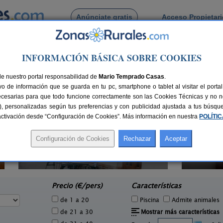
Anúnciate gratis
Acceso Propietar
Busca por pueblo
INFORMACIÓN BÁSICA SOBRE COOKIES
lbarracin
de Frias de Albarracin
de nuestro portal responsabilidad de
Mario Temprado Casas
.
o de información que se guarda en tu pc, smartphone o tablet al visitar el port
ecesarias para que todo funcione correctamente son las Cookies Técnicas y no ne
rias), personalizadas según tus preferencias y con publicidad ajustada a tus búsq
sactivación desde “Configuración de Cookies”. Más información en nuestra
POLÍTI
Ca
Casa Rural Los Cerezos
0 pers.
10+2 pers.
18 €
20 €
Los Cerezos (Teruel)
e
desde
Precio (€/pers)
Características
de 1 a 20
Piscina
Admite animales
de 21 a 30
Mostrar más características