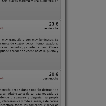
r. Seis plazas máximo y una supletoria en
23 €
el)
pers/noche
e muy tranquila y son muy luminosos. Se
erámica de cuatro fuegos, horno, lavadora,
cocina, comedor, y cuarto de baño. Ofrece
e puede acceder en coche hasta la puerta y
20 €
el)
pers/noche
 montaña desde donde podrán disfrutar de
una agradable zona de terraza rodeada de
n donde prepararse y degustar su propia
, vitrocerámica y todo el menaje de cocina
ncontrará todos los comercios y servicios