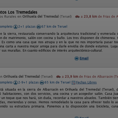
tos Los Tremedales
os Rurales en
Orihuela del Tremedal
(Teruel)
a
23,8 km
de Frias de A
completo
2+1 plazas
67 km de Teruel
de la sierra, restaurada conservando la arquitectura tradicional y esmerada
ón de matrimonio, salón con cocina y baño. Los tres disponen de chimenea. 
. Es como una casa que nos atrapa y en la que no nos importaría pasar tod
una carta a nuestra mejor amiga para darle envidia de donde estamos. Lugar 
sus murallas. En cuanto edificios de interés arquitectónico-cultural.
Email
en
Orihuela del Tremedal
(Teruel)
a
23,9 km
de Frias de Albarracin (Te
completo
2-9+1 plazas
65 km de Teruel
Fechas Libres
tá situada en la sierra de Albarracín en Orihuela del Tremedal (Teruel), 
 habitaciones, con dos servicios, una cocina y un acogedor salón. Casa Ju
y un toque que nos hará, sin duda, recordar a nuestros abuelos. También tie
das, meriendas y cenas. Hemos remodelado la casa para ofrecer todo lo ac
ido su estructura primaria. Ponemos a tu disposición una bicicleta, cun