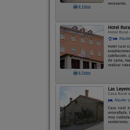
necesarios.
8 Fotos
Hotel Rura
Hotel Rural
Alquil
Hotel rural c
establecimie
calefacción, 
de cama, toal
realizar rutas
8 Fotos
Las Leyend
Casa Rural 
Alquiler 
Casa rural e
amurallada. 
muy cuidada.
senderismo, a