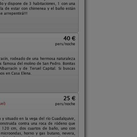
ado y dispone de 3 habitaciones, 1 con una
la de estar con chimenea y el baño están
e arrepentirá!!!
40 €
pers/noche
arracín, rodeado de una hermosa naturaleza
ás famosa del molino de San Pedro. Bonitas
lbarracín y de Teruel Capital. Si buscas
amos en Casa Elena.
25 €
uel)
pers/noche
y situado en la vega del río Guadalquivir,
 construida contra una roca de ródeno que
de 120 cm, dos cuartos de baño, uno con
, microondas, horno y gas butano, nevera,