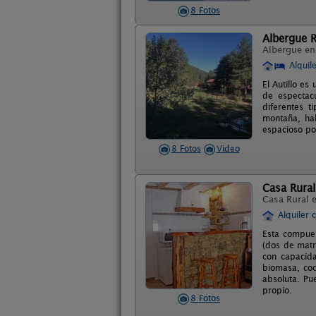
8 Fotos
Albergue Ru
Albergue e
Alquil
El Autillo e
de espectacu
diferentes 
montaña, hab
espacioso por
8 Fotos
Video
Casa Rural 
Casa Rural 
Alquiler 
Esta compues
(dos de matr
con capacida
biomasa, coc
absoluta. Pu
propio.
8 Fotos