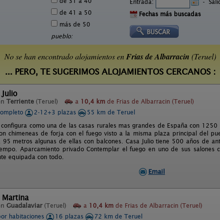
de 31 a 40
Entrada:
-
Sal
de 41 a 50
Fechas más buscadas
más de 50
pueblo:
No se han encontrado alojamientos en
Frias de Albarracin
(Teruel)
... PERO, TE SUGERIMOS ALOJAMIENTOS CERCANOS :
 Julio
en
Terriente
(Teruel)
a
10,4 km
de Frias de Albarracin (Teruel)
completo
2-12+3 plazas
55 km de Teruel
e configura como una de las casas rurales mas grandes de España con 1250 
on chimeneas de forja con el fuego visto a la misma plaza principal del pue
 95 metros algunas de ellas con balcones. Casa Julio tiene 500 años de an
iempo. Aparcamiento privado Contemplar el fuego en uno de sus salones c
te equipada con todo.
Email
 Martina
en
Guadalaviar
(Teruel)
a
10,4 km
de Frias de Albarracin (Teruel)
por habitaciones
16 plazas
72 km de Teruel