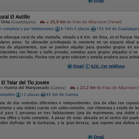
Email
ral El Autillo
n
Orea
(Guadalajara)
a
20,9 km
de Frias de Albarracin (Teruel)
er completo y por habitaciones
6-160+5 plazas
193 km de Guadalajar
s un albergue rural de alta montaña, situado a 6 Km. de Orea, en el Parque N
lares pinos. Su ubicación privilegiada lo convierte en un espacio ideal 
tipos de alojamientos, que se pueden alquilar para grandes grupos en e
itaciones con literas y baño privado, comidas para grupos alojados si se 
che semi-cerrado, Piscina con un gran solarium y amplia pradera para activid
Email
626..Ver teléfono
El Telar del Tío Josete
en
Huerta del Marquesado
(Cuenca)
a
22,2 km
de Frias de Albarracin 
completo
12 plazas
85 km de Cuenca
ta de dos viviendas diferentes e independientes. Una de ellas con capaci
imonio y una doble) cuenta con salón-comedor, con chimenea y estufa de leña
d para 5 personas en tres habitaciones (una de matrimonio, una doble y 
ina office y baño completo. A pesar de estar ubicada en el centro del pueblo,
eden disfrutar de la barbacoa, y la gran terraza, que supone una delicia
Email