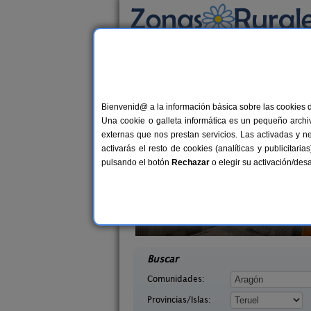
Busca por alojamiento
Alojamientos
>
Aragón
>
Teruel
> Frias de A
Casas Rurales cerca 
Bienvenid@ a la información básica sobre las cookies 
Una cookie o galleta informática es un pequeño archiv
externas que nos prestan servicios. Las activadas y n
activarás el resto de cookies (analíticas y publicita
pulsando el botón
Rechazar
o elegir su activación/de
l Molinete
Fonda Josefina
4-11+2 pers.
1
30 €
s (Teruel)
Villarluengo (Teruel)
desde
desd
Buscar
Comunidades:
Provincias/Islas: