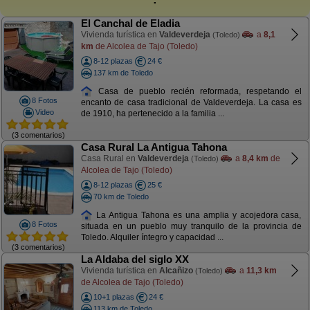
El Canchal de Eladia
Vivienda turística en
Valdeverdeja
a
8,1
(Toledo)
km
de Alcolea de Tajo (Toledo)
8-12 plazas
24 €
137 km de Toledo
Casa de pueblo recién reformada, respetando el
8 Fotos
encanto de casa tradicional de Valdeverdeja. La casa es
Video
de 1910, ha pertenecido a la familia ...
(3 comentarios)
Casa Rural La Antigua Tahona
Casa Rural en
Valdeverdeja
a
8,4 km
de
(Toledo)
Alcolea de Tajo (Toledo)
8-12 plazas
25 €
70 km de Toledo
La Antigua Tahona es una amplia y acojedora casa,
8 Fotos
situada en un pueblo muy tranquilo de la provincia de
Toledo. Alquiler íntegro y capacidad ...
(3 comentarios)
La Aldaba del siglo XX
Vivienda turística en
Alcañizo
a
11,3 km
(Toledo)
de Alcolea de Tajo (Toledo)
10+1 plazas
24 €
113 km de Toledo