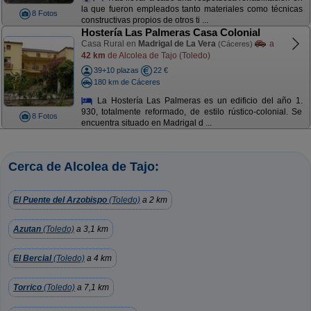
la que fueron empleados tanto materiales como técnicas
8 Fotos
constructivas propios de otros ti ...
Hostería Las Palmeras Casa Colonial
Casa Rural en
Madrigal de La Vera
a
(Cáceres)
42 km
de Alcolea de Tajo (Toledo)
39+10 plazas
22 €
180 km de Cáceres
La Hostería Las Palmeras es un edificio del año 1.
930, totalmente reformado, de estilo rústico-colonial. Se
8 Fotos
encuentra situado en Madrigal d ...
Cerca de Alcolea de Tajo:
El Puente del Arzobispo
(Toledo)
a 2 km
Azutan
(Toledo)
a 3,1 km
El Bercial
(Toledo)
a 4 km
Torrico
(Toledo)
a 7,1 km