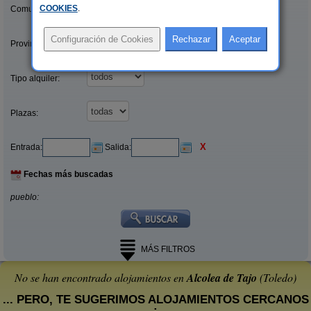
COOKIES
.
Comunidades:
Provincias/Islas:
Tipo alquiler:
Plazas:
X
Entrada:
Salida:
Fechas más buscadas
pueblo:
MÁS FILTROS
No se han encontrado alojamientos en
Alcolea de Tajo
(Toledo)
... PERO, TE SUGERIMOS ALOJAMIENTOS CERCANOS
: