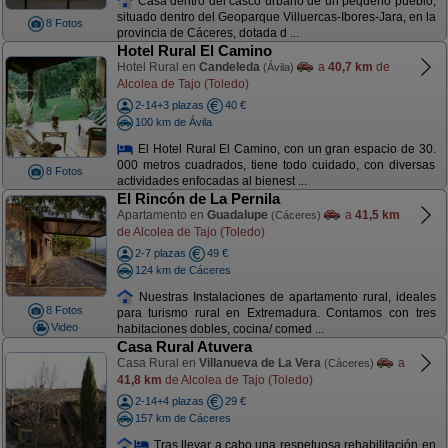
Casa dentro del casco urbano de un pequeño pueblo,
situado dentro del Geoparque Villuercas-Ibores-Jara, en la
8 Fotos
provincia de Cáceres, dotada d ...
Hotel Rural El Camino
Hotel Rural en
Candeleda
a
40,7 km
de
(Ávila)
Alcolea de Tajo (Toledo)
2-14+3 plazas
40 €
100 km de Ávila
El Hotel Rural El Camino, con un gran espacio de 30.
000 metros cuadrados, tiene todo cuidado, con diversas
8 Fotos
actividades enfocadas al bienest ...
El Rincón de La Pernila
Apartamento en
Guadalupe
a
41,5 km
(Cáceres)
de Alcolea de Tajo (Toledo)
2-7 plazas
49 €
124 km de Cáceres
Nuestras Instalaciones de apartamento rural, ideales
8 Fotos
para turismo rural en Extremadura. Contamos con tres
Video
habitaciones dobles, cocina/ comed ...
Casa Rural Atuvera
Casa Rural en
Villanueva de La Vera
a
(Cáceres)
41,8 km
de Alcolea de Tajo (Toledo)
2-14+4 plazas
29 €
157 km de Cáceres
Tras llevar a cabo una respetuosa rehabilitación en