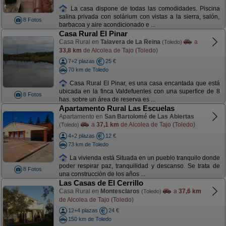
La casa dispone de todas las comodidades. Piscina
salina privada con solárium con vistas a la sierra, salón,
8 Fotos
barbacoa y aire acondicionado e ...
Casa Rural El Pinar
Casa Rural en
Talavera de La Reina
a
(Toledo)
33,8 km
de Alcolea de Tajo (Toledo)
7+2 plazas
25 €
70 km de Toledo
Casa Rural El Pinar, es una casa encantada que está
ubicada en la finca Valdefuentes con una superfice de 8
8 Fotos
has. sobre un área de reserva es ...
Apartamento Rural Las Escuelas
Apartamento en
San Bartolomé de Las Abiertas
a
37,1 km
de Alcolea de Tajo (Toledo)
(Toledo)
4+2 plazas
12 €
73 km de Toledo
La vivienda está Situada en un pueblo tranquilo donde
poder respirar paz, tranquilidad y descanso. Se trata de
8 Fotos
una construcción de los años ...
Las Casas de El Cerrillo
Casa Rural en
Montesclaros
a
37,6 km
(Toledo)
de Alcolea de Tajo (Toledo)
12+4 plazas
24 €
150 km de Toledo