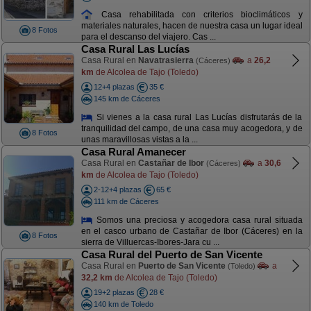
Casa rehabilitada con criterios bioclimáticos y
materiales naturales, hacen de nuestra casa un lugar ideal
8 Fotos
para el descanso del viajero. Cas ...
Casa Rural Las Lucías
Casa Rural en
Navatrasierra
a
26,2
(Cáceres)
km
de Alcolea de Tajo (Toledo)
12+4 plazas
35 €
145 km de Cáceres
Si vienes a la casa rural Las Lucías disfrutarás de la
tranquilidad del campo, de una casa muy acogedora, y de
8 Fotos
unas maravillosas vistas a la ...
Casa Rural Amanecer
Casa Rural en
Castañar de Ibor
a
30,6
(Cáceres)
km
de Alcolea de Tajo (Toledo)
2-12+4 plazas
65 €
111 km de Cáceres
Somos una preciosa y acogedora casa rural situada
en el casco urbano de Castañar de Ibor (Cáceres) en la
8 Fotos
sierra de Villuercas-Ibores-Jara cu ...
Casa Rural del Puerto de San Vicente
Casa Rural en
Puerto de San Vicente
a
(Toledo)
32,2 km
de Alcolea de Tajo (Toledo)
19+2 plazas
28 €
140 km de Toledo