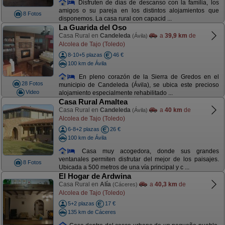
Disfruten de días de descanso con la familia, los
amigos o su pareja en los distintos alojamientos que
8 Fotos
disponemos. La casa rural con capacid ...
La Guarida del Oso
Casa Rural en
Candeleda
a
39,9 km
de
(Ávila)
Alcolea de Tajo (Toledo)
8-10+5 plazas
46 €
100 km de Ávila
En pleno corazón de la Sierra de Gredos en el
28 Fotos
municipio de Candeleda (Ávila), se ubica este precioso
Video
alojamiento especialmente rehabilitado ...
Casa Rural Amaltea
Casa Rural en
Candeleda
a
40 km
de
(Ávila)
Alcolea de Tajo (Toledo)
6-8+2 plazas
26 €
100 km de Ávila
Casa muy acogedora, donde sus grandes
ventanales permiten disfrutar del mejor de los paisajes.
8 Fotos
Ubicada a 500 metros de una vía principal y c ...
El Hogar de Ardwina
Casa Rural en
Alía
a
40,3 km
de
(Cáceres)
Alcolea de Tajo (Toledo)
5+2 plazas
17 €
135 km de Cáceres