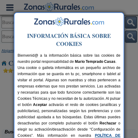
INFORMACIÓN BÁSICA SOBRE
COOKIES
Alojamientos
>
Castilla-La Mancha
>
Toledo
> Alcolea de Tajo
Bienvenid@ a la información básica sobre las cookies de
Casas Rurales cerca de Alcolea de Tajo
nuestro portal responsabilidad de
Mario Temprado Casas
.
Una cookie o galleta informática es un pequeño archivo de
información que se guarda en tu pc, smartphone o tablet al
visitar el portal. Algunas son nuestras y otras pertenecen a
empresas externas que nos prestan servicios. Las activadas
y necesarias para que todo funcione correctamente son las
Cookies Técnicas y no necesitan de tu autorización. Al pulsar
el botón
Aceptar
activarás el resto de cookies (analíticas y
publicitarias), personalizadas según tus preferencias y con
Casa Rural Dos Hermanas
rs.
8-14+4 pers.
 €
30 €
publicidad ajustada a tus búsquedas. Estas últimas puedes
Navahermosa (Toledo)
desde
desactivarlas por completo pulsando el botón
Rechazar
o
elegir su activación/desactivación desde “Configuración de
Buscar
Cookies”. Más información en nuestra
POLÍTICA DE