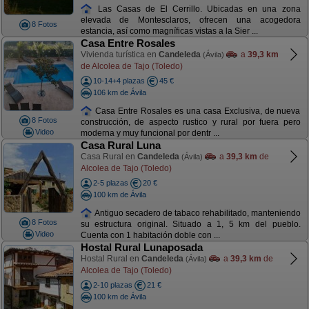
Las Casas de El Cerrillo. Ubicadas en una zona
elevada de Montesclaros, ofrecen una acogedora
8 Fotos
estancia, así como magníficas vistas a la Sier ...
Casa Entre Rosales
Vivienda turística en
Candeleda
a
39,3 km
(Ávila)
de Alcolea de Tajo (Toledo)
10-14+4 plazas
45 €
106 km de Ávila
Casa Entre Rosales es una casa Exclusiva, de nueva
8 Fotos
construcción, de aspecto rustico y rural por fuera pero
Video
moderna y muy funcional por dentr ...
Casa Rural Luna
Casa Rural en
Candeleda
a
39,3 km
de
(Ávila)
Alcolea de Tajo (Toledo)
2-5 plazas
20 €
100 km de Ávila
Antiguo secadero de tabaco rehabilitado, manteniendo
8 Fotos
su estructura original. Situado a 1, 5 km del pueblo.
Video
Cuenta con 1 habitación doble con ...
Hostal Rural Lunaposada
Hostal Rural en
Candeleda
a
39,3 km
de
(Ávila)
Alcolea de Tajo (Toledo)
2-10 plazas
21 €
100 km de Ávila