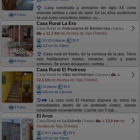
Casa construida a principios del siglo XX como
vivienda familiar y casa de labor. En los años posteriores
8 Fotos
se usó como consultorio médico, cu ...
Casa Rural La Era
Casa Rural en
Aldeanueva de Barbarroya
(Toledo)
a
11,7 km
de Alcolea de Tajo (Toledo)
10-12+3 plazas
28 €
112 km de Toledo
Casa rural en toledo, en la comarca de la jara. Tiene
seis habitaciones dobles, comedor, salón y patios
8 Fotos
comunes. Se sirven desayunos, comida ...
Casa Rural El Pedroso
Casa Rural en
Villar del Pedroso
a
(Cáceres)
12,1 km
de Alcolea de Tajo (Toledo)
10 plazas
20 €
160 km de Cáceres
La casa rural El Pedroso dispone de todas las
comodidades dentro de un ambiente rústico, siendo
8 Fotos
rehabilitada recientemente. Cuenta con 5 hab ...
El Arco
Casa Rural en
La Estrella
a
13,9 km
de
(Toledo)
Alcolea de Tajo (Toledo)
2-6+1 plazas
26 €
126 km de Toledo