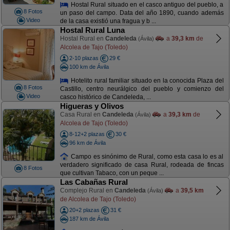
Hostal Rural situado en el casco antiguo del pueblo, a
8 Fotos
un paso del campo. Data del año 1890, cuando además
Video
de la casa existió una fragua y b ...
Hostal Rural Luna
Hostal Rural en
Candeleda
a
39,3 km
de
(Ávila)
Alcolea de Tajo (Toledo)
2-10 plazas
29 €
100 km de Ávila
Hotelito rural familiar situado en la conocida Plaza del
8 Fotos
Castillo, centro neurálgico del pueblo y comienzo del
Video
casco histórico de Candeleda, ...
Higueras y Olivos
Casa Rural en
Candeleda
a
39,3 km
de
(Ávila)
Alcolea de Tajo (Toledo)
8-12+2 plazas
30 €
96 km de Ávila
Campo es sinónimo de Rural, como esta casa lo es al
verdadero significado de casa Rural, rodeada de fincas
8 Fotos
que cultivan Tabaco, con un peque ...
Las Cabañas Rural
Complejo Rural en
Candeleda
a
39,5 km
(Ávila)
de Alcolea de Tajo (Toledo)
20+2 plazas
31 €
187 km de Ávila