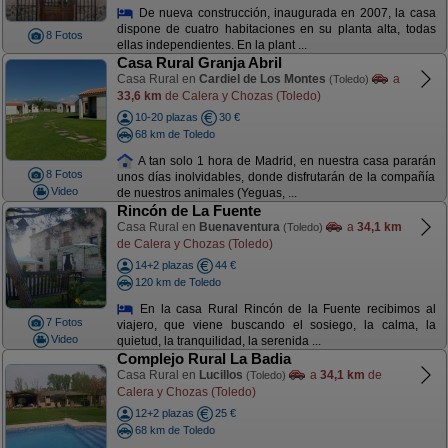
De nueva construcción, inaugurada en 2007, la casa
dispone de cuatro habitaciones en su planta alta, todas
8 Fotos
ellas independientes. En la plant ...
Casa Rural Granja Abril
Casa Rural en
Cardiel de Los Montes
a
(Toledo)
33,6 km
de Calera y Chozas (Toledo)
10-20 plazas
30 €
68 km de Toledo
A tan solo 1 hora de Madrid, en nuestra casa pararán
8 Fotos
unos días inolvidables, donde disfrutarán de la compañía
Video
de nuestros animales (Yeguas, ...
Rincón de La Fuente
Casa Rural en
Buenaventura
a
34,1 km
(Toledo)
de Calera y Chozas (Toledo)
14+2 plazas
44 €
120 km de Toledo
En la casa Rural Rincón de la Fuente recibimos al
7 Fotos
viajero, que viene buscando el sosiego, la calma, la
Video
quietud, la tranquilidad, la serenida ...
Complejo Rural La Badia
Casa Rural en
Lucillos
a
34,1 km
de
(Toledo)
Calera y Chozas (Toledo)
12+2 plazas
25 €
68 km de Toledo