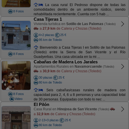
La casa rural El Pedroso dispone de todas las
comodidades dentro de un ambiente rústico, siendo
8 Fotos
rehabilitada recientemente. Cuenta con 5 hab ...
Casa Tijeras 1
Vivienda turística en
Sotillo de Las Palomas
(Toledo)
a
27,9 km
de Calera y Chozas (Toledo)
4+2 plazas
25 €
95 km de Toledo
Bienvenido a Casa Tijeras I en Sotillo de las Palomas
(Toledo) entre la Sierra de San Vicente y el Río
8 Fotos
Guadyerbas. Una casa ubicada en la mi ...
Cabañas de Madera Los Jarales
Apartamentos Rurales en
Navamorcuende
(Toledo)
a
30,9 km
de Calera y Chozas (Toledo)
30 plazas
25 €
80 km de Toledo
Seis cabañas/casas rurales de madera con
8 Fotos
capacidad para 2, 4, 6 u 8 personas y una capacidad total
Video
de 30 personas. Equipadas con todo lo nec ...
El Pilón
Casa Rural en
Hinojosa de San Vicente
(Toledo)
a
32,9 km
de Calera y Chozas (Toledo)
2-13+3 plazas
25 €
80 km de Toledo