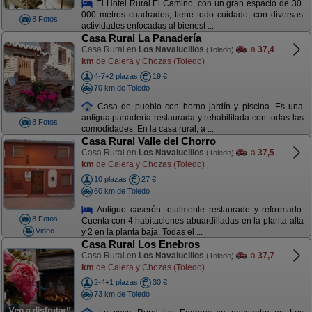
El Hotel Rural El Camino, con un gran espacio de 30.
000 metros cuadrados, tiene todo cuidado, con diversas
8 Fotos
actividades enfocadas al bienest ...
Casa Rural La Panadería
Casa Rural en
Los Navalucillos
a
37,4
(Toledo)
km
de Calera y Chozas (Toledo)
4-7+2 plazas
19 €
70 km de Toledo
Casa de pueblo con horno jardín y piscina. Es una
antigua panadería restaurada y rehabilitada con todas las
8 Fotos
comodidades. En la casa rural, a ...
Casa Rural Valle del Chorro
Casa Rural en
Los Navalucillos
a
37,5
(Toledo)
km
de Calera y Chozas (Toledo)
10 plazas
27 €
60 km de Toledo
Antiguo caserón totalmente restaurado y reformado.
8 Fotos
Cuenta con 4 habitaciones abuardilladas en la planta alta
Video
y 2 en la planta baja. Todas el ...
Casa Rural Los Enebros
Casa Rural en
Los Navalucillos
a
37,7
(Toledo)
km
de Calera y Chozas (Toledo)
2-4+1 plazas
30 €
73 km de Toledo