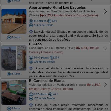
8 Fotos
has. sobre un área de reserva es ...
Apartamento Rural Las Escuelas
Apartamento en
San Bartolomé de Las Abiertas
a
23,2 km
de Calera y Chozas (Toledo)
(Toledo)
4+2 plazas
12 €
73 km de Toledo
La vivienda está Situada en un pueblo tranquilo donde
poder respirar paz, tranquilidad y descanso. Se trata de
8 Fotos
una construcción de los años ...
El Arco
Casa Rural en
La Estrella
a
23,6 km
de
(Toledo)
Calera y Chozas (Toledo)
2-6+1 plazas
26 €
126 km de Toledo
Casa rehabilitada con criterios bioclimáticos y
materiales naturales, hacen de nuestra casa un lugar ideal
8 Fotos
para el descanso del viajero. Cas ...
El Canchal de Eladia
Vivienda turística en
Valdeverdeja
a
24,4
(Toledo)
km
de Calera y Chozas (Toledo)
8-12 plazas
24 €
137 km de Toledo
Casa de pueblo recién reformada, respetando el
8 Fotos
encanto de casa tradicional de Valdeverdeja. La casa es