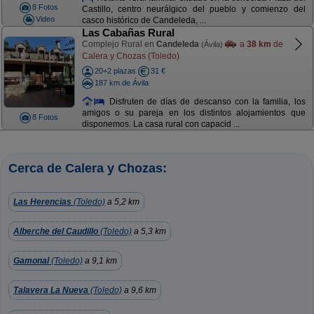
8 Fotos
Castillo, centro neurálgico del pueblo y comienzo del
Video
casco histórico de Candeleda, ...
Las Cabañas Rural
Complejo Rural en
Candeleda
a
38 km
de
(Ávila)
Calera y Chozas (Toledo)
20+2 plazas
31 €
187 km de Ávila
Disfruten de días de descanso con la familia, los
amigos o su pareja en los distintos alojamientos que
8 Fotos
disponemos. La casa rural con capacid ...
Cerca de Calera y Chozas:
Las Herencias
(Toledo)
a 5,2 km
Alberche del Caudillo
(Toledo)
a 5,3 km
Gamonal
(Toledo)
a 9,1 km
Talavera La Nueva
(Toledo)
a 9,6 km