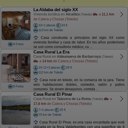
La Aldaba del siglo XX
Vivienda turística en
Alcañizo
a
11,1 km
(Toledo)
de Calera y Chozas (Toledo)
10+1 plazas
24 €
113 km de Toledo
Casa construida a principios del siglo XX como
vivienda familiar y casa de labor. En los años posteriores
8 Fotos
se usó como consultorio médico, cu ...
Casa Rural La Era
Casa Rural en
Aldeanueva de Barbarroya
(Toledo)
a
14 km
de Calera y Chozas (Toledo)
10-12+3 plazas
28 €
112 km de Toledo
Casa rural en toledo, en la comarca de la jara. Tiene
seis habitaciones dobles, comedor, salón y patios
8 Fotos
comunes. Se sirven desayunos, comida ...
Casa Rural El Pinar
Casa Rural en
Talavera de La Reina
a
(Toledo)
17,6 km
de Calera y Chozas (Toledo)
7+2 plazas
25 €
70 km de Toledo
Casa Rural El Pinar, es una casa encantada que está
ubicada en la finca Valdefuentes con una superfice de 8