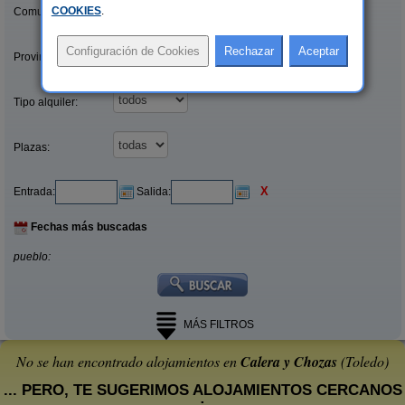
COOKIES
.
Comunidades:
Provincias/Islas:
Tipo alquiler:
Plazas:
X
Entrada:
Salida:
Fechas más buscadas
pueblo:
MÁS FILTROS
No se han encontrado alojamientos en
Calera y Chozas
(Toledo)
... PERO, TE SUGERIMOS ALOJAMIENTOS CERCANOS
: