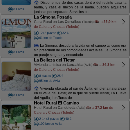
Disponemos de dos casas dentro del recinto casa la
badia, y casa el rincón de la badia. pueden alquilarse
8 Fotos
juntas o por separado Servicios co ...
La Simona Posada
Casa Rural en
Los Cerralbos
a
35,9 km
(Toledo)
de Calera y Chozas (Toledo)
12+2 plazas
32 €
61 km de Toledo
La Simona: descubra la vida en el campo tal como era
sin prescindir de las comodidades actuales. La Simona es
8 Fotos
un paraje singular y encantado ...
La Belleza del Tietar
Vivienda turística en
Lanzahita
a
36,3 km
(Ávila)
de Calera y Chozas (Toledo)
8 plazas
25 €
95 km de Ávila
Vivienda ubicada al sur de Ávila, en plena naturaleza
en el Valle del Tietar, en la que se puede visitar, La Cueva
8 Fotos
del Águila, Los Toros de ...
Hotel Rural El Camino
Hotel Rural en
Candeleda
a
37,2 km
de
(Ávila)
Calera y Chozas (Toledo)
2-14+3 plazas
40 €
100 km de Ávila