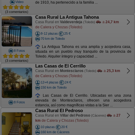
Video
de 1910, ha pertenecido a la familia ...
(3 comentarios)
Casa Rural La Antigua Tahona
Casa Rural en
Valdeverdeja
a
24,7 km
(Toledo)
de Calera y Chozas (Toledo)
8-12 plazas
25 €
70 km de Toledo
La Antigua Tahona es una amplia y acojedora casa,
8 Fotos
situada en un pueblo muy tranquilo de la provincia de
Toledo. Alquiler íntegro y capacidad ...
(3 comentarios)
Las Casas de El Cerrillo
Casa Rural en
Montesclaros
a
25,3 km
(Toledo)
de Calera y Chozas (Toledo)
12+4 plazas
24 €
150 km de Toledo
Las Casas de El Cerrillo. Ubicadas en una zona
elevada de Montesclaros, ofrecen una acogedora
8 Fotos
estancia, así como magníficas vistas a la Sier ...
Casa Rural El Pedroso
Casa Rural en
Villar del Pedroso
a
27
(Cáceres)
km
de Calera y Chozas (Toledo)
10 plazas
20 €
160 km de Cáceres