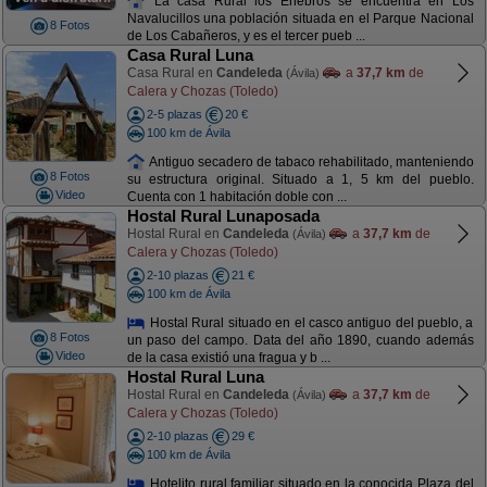
La casa Rural los Enebros se encuentra en Los
Navalucillos una población situada en el Parque Nacional
8 Fotos
de Los Cabañeros, y es el tercer pueb ...
Casa Rural Luna
Casa Rural en
Candeleda
a
37,7 km
de
(Ávila)
Calera y Chozas (Toledo)
2-5 plazas
20 €
100 km de Ávila
Antiguo secadero de tabaco rehabilitado, manteniendo
8 Fotos
su estructura original. Situado a 1, 5 km del pueblo.
Video
Cuenta con 1 habitación doble con ...
Hostal Rural Lunaposada
Hostal Rural en
Candeleda
a
37,7 km
de
(Ávila)
Calera y Chozas (Toledo)
2-10 plazas
21 €
100 km de Ávila
Hostal Rural situado en el casco antiguo del pueblo, a
8 Fotos
un paso del campo. Data del año 1890, cuando además
Video
de la casa existió una fragua y b ...
Hostal Rural Luna
Hostal Rural en
Candeleda
a
37,7 km
de
(Ávila)
Calera y Chozas (Toledo)
2-10 plazas
29 €
100 km de Ávila
Hotelito rural familiar situado en la conocida Plaza del