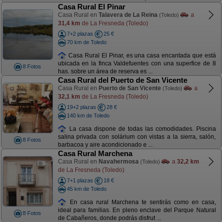
Casa Rural El Pinar
Casa Rural en
Talavera de La Reina
a
(Toledo)
31,4 km
de La Fresneda (Toledo)
7+2 plazas
25 €
70 km de Toledo
Casa Rural El Pinar, es una casa encantada que está
ubicada en la finca Valdefuentes con una superfice de 8
8 Fotos
has. sobre un área de reserva es ...
Casa Rural del Puerto de San Vicente
Casa Rural en
Puerto de San Vicente
a
(Toledo)
32,1 km
de La Fresneda (Toledo)
19+2 plazas
28 €
140 km de Toledo
La casa dispone de todas las comodidades. Piscina
salina privada con solárium con vistas a la sierra, salón,
8 Fotos
barbacoa y aire acondicionado e ...
Casa Rural Marchena
Casa Rural en
Navahermosa
a
32,2 km
(Toledo)
de La Fresneda (Toledo)
7+1 plazas
18 €
45 km de Toledo
En casa rural Marchena te sentirás como en casa,
ideal para familias. En pleno enclave del Parque Natural
8 Fotos
de Cabañeros, donde podrás disfrut ...