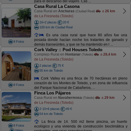
para el descanso del viajero. Cas ...
Casa Rural La Casona
Casa Rural en
Anchuras
a
26 km
(Ciudad Real)
de La Fresneda (Toledo)
16+2 plazas
20 €
100 km de Ciudad Real
Es una casa rural que hace 80 años fue una
posada donde hacían noche los tratantes de ganado y
8 Fotos
demás transeúntes, y que se ha mantenido en l ...
Cork Valley :: Pod Houses Toledo
Complejo Rural en
Hontanar
a
28,4 km
(Toledo)
de La Fresneda (Toledo)
2 plazas
75 €
55 km de Toledo
Cork Valley es una finca de 70 hectáreas en pleno
corazón de los Montes de Toledo, y en zona de influencia
8 Fotos
del Parque Nacional de Cabañeros, ...
Finca Los Pájaros
Casa Rural en
Navahermosa
a
29 km
(Toledo)
de La Fresneda (Toledo)
2-10+6 plazas
49 €
54 km de Toledo
La finca de 14. 500 m2 tiene piscina, un huerto
8 Fotos
ecológico y una vivienda de construcción bioclimática y
Video