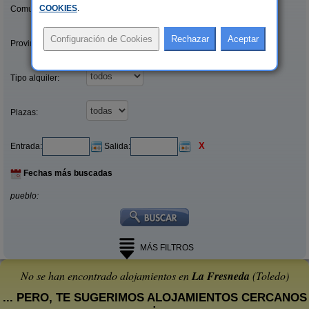
COOKIES
.
Comunidades:
Provincias/Islas:
Tipo alquiler:
Plazas:
X
Entrada:
Salida:
Fechas más buscadas
pueblo:
MÁS FILTROS
No se han encontrado alojamientos en
La Fresneda
(Toledo)
... PERO, TE SUGERIMOS ALOJAMIENTOS CERCANOS
: