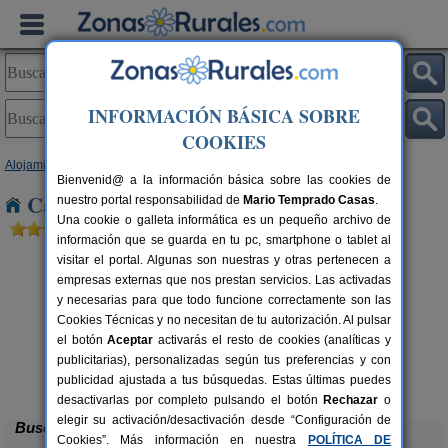
INFORMACIÓN BÁSICA SOBRE
COOKIES
Alojamientos
>
Castilla-La Mancha
>
Toledo
> La Fresneda
Bienvenid@ a la información básica sobre las cookies de
Casas Rurales cerca de La Fresneda
nuestro portal responsabilidad de
Mario Temprado Casas
.
Una cookie o galleta informática es un pequeño archivo de
información que se guarda en tu pc, smartphone o tablet al
visitar el portal. Algunas son nuestras y otras pertenecen a
empresas externas que nos prestan servicios. Las activadas
y necesarias para que todo funcione correctamente son las
Cookies Técnicas y no necesitan de tu autorización. Al pulsar
el botón
Aceptar
activarás el resto de cookies (analíticas y
publicitarias), personalizadas según tus preferencias y con
Casa Las Alberquillas
rs.
11 pers.
 €
30 €
publicidad ajustada a tus búsquedas. Estas últimas puedes
El Real de San Vicente (Toledo)
desde
desactivarlas por completo pulsando el botón
Rechazar
o
elegir su activación/desactivación desde “Configuración de
Buscar
Cookies”. Más información en nuestra
POLÍTICA DE