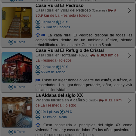
sostenible, con unas espectaculares ...
Casa Rural El Pedroso
Casa Rural en
Villar del Pedroso
a
(Cáceres)
30,9 km
de La Fresneda (Toledo)
10 plazas
20 €
160 km de Cáceres
La casa rural El Pedroso dispone de todas las
comodidades dentro de un ambiente rústico, siendo
8 Fotos
rehabilitada recientemente. Cuenta con 5 hab ...
Casa Rural El Refugio de Cristal
Casa Rural en
Hontanar
a
30,9 km
de
(Toledo)
La Fresneda (Toledo)
12 plazas
39 €
55 km de Toledo
Existe un lugar donde olvidarte del estrés, el tráfico, el
despertador... Un lugar donde perderte, soñar, sentir y vivir
8 Fotos
instantes inolvidab ...
La Aldaba del siglo XX
Vivienda turística en
Alcañizo
a
31,3 km
(Toledo)
de La Fresneda (Toledo)
10+1 plazas
24 €
113 km de Toledo
Casa construida a principios del siglo XX como
vivienda familiar y casa de labor. En los años posteriores
8 Fotos
se usó como consultorio médico, cu ...