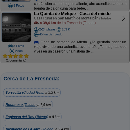
calefacción central, agua caliente, aire acondicionado con
8 Fotos
bomba de calor, cuna para bebé, ...
La Quinta de Melque - Casa del miedo
Casa Rural en
San Martín de Montalbán
(Toledo)
a
39,4 km
de La Fresneda (Toledo)
2-24 plazas
153 €
45 km de Toledo
Fines de semana de Miedo. ¿Te gustaría hacer un
8 Fotos
viaje viviendo una auténtica aventura?, ¿Te imaginas que
Video
vives en un caserón una historia de ...
(1 comentario)
Cerca de La Fresneda:
Torrecilla
(Ciudad Real)
a 5,5 km
Retamoso
(Toledo)
a 7,6 km
Espinoso del Rey
(Toledo)
a 8 km
Alcaudete de La Jara
(Toledo)
a 9,4 km