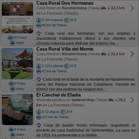
Casa Rural Dos Hermanas
Casa Rural en
Navahermosa
a
32,3 km
(Toledo)
de La Fresneda (Toledo)
8-14+4 plazas
30 €
45 km de Toledo
Casa rural dos hermanas, con sus amplias y
50 Fotos
placenteras instalaciones ofrece a sus clientes una
Video
cómoda estancia para disfrutar del entorno ma ...
Casa Rural Villa del Monte
Casa Rural en
Navahermosa
a
32,4 km
(Toledo)
de La Fresneda (Toledo)
2-12+1 plazas
30 €
47 km de Toledo
Casa rural en la falda de la montaña de Navahermosa,
8 Fotos
cerca del Parque Nacional de Cabañeros. Parcela de
Video
600m2 con dos jardines de césped don ...
El Canchal de Eladia
Vivienda turística en
Valdeverdeja
a
36,1
(Toledo)
km
de La Fresneda (Toledo)
8-12 plazas
24 €
137 km de Toledo
Casa de pueblo recién reformada, respetando el
8 Fotos
encanto de casa tradicional de Valdeverdeja. La casa es
Video
de 1910, ha pertenecido a la familia ...