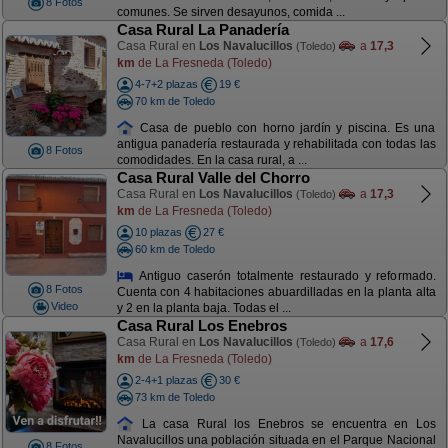
8 Fotos
comunes. Se sirven desayunos, comida ...
Casa Rural La Panadería
Casa Rural en
Los Navalucillos
a
17,3
(Toledo)
km
de La Fresneda (Toledo)
4-7+2 plazas
19 €
70 km de Toledo
Casa de pueblo con horno jardín y piscina. Es una
antigua panadería restaurada y rehabilitada con todas las
8 Fotos
comodidades. En la casa rural, a ...
Casa Rural Valle del Chorro
Casa Rural en
Los Navalucillos
a
17,3
(Toledo)
km
de La Fresneda (Toledo)
10 plazas
27 €
60 km de Toledo
Antiguo caserón totalmente restaurado y reformado.
8 Fotos
Cuenta con 4 habitaciones abuardilladas en la planta alta
Video
y 2 en la planta baja. Todas el ...
Casa Rural Los Enebros
Casa Rural en
Los Navalucillos
a
17,6
(Toledo)
km
de La Fresneda (Toledo)
2-4+1 plazas
30 €
73 km de Toledo
La casa Rural los Enebros se encuentra en Los
Navalucillos una población situada en el Parque Nacional
8 Fotos