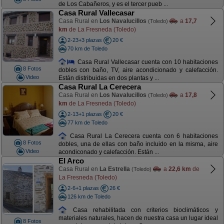
de Los Cabañeros, y es el tercer pueb ...
Casa Rural Vallecasar
Casa Rural en
Los Navalucillos
a
17,7
(Toledo)
km
de La Fresneda (Toledo)
2-23+3 plazas
20 €
70 km de Toledo
Casa Rural Vallecasar cuenta con 10 habitaciones
8 Fotos
dobles con baño, TV, aire acondicionado y calefacción.
Video
Están distribuidas en dos plantas y ...
Casa Rural La Cerecera
Casa Rural en
Los Navalucillos
a
17,8
(Toledo)
km
de La Fresneda (Toledo)
2-13+1 plazas
20 €
77 km de Toledo
Casa Rural La Cerecera cuenta con 6 habitaciones
8 Fotos
dobles, una de ellas con baño incluido en la misma, aire
Video
acondiconado y calefacción. Están ...
El Arco
Casa Rural en
La Estrella
a
22,6 km
de
(Toledo)
La Fresneda (Toledo)
2-6+1 plazas
26 €
126 km de Toledo
Casa rehabilitada con criterios bioclimáticos y
materiales naturales, hacen de nuestra casa un lugar ideal
8 Fotos