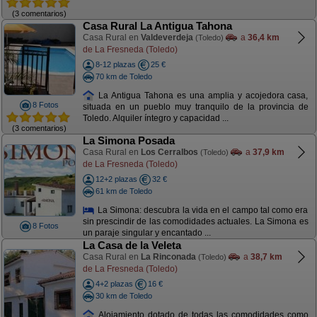
(3 comentarios)
Casa Rural La Antigua Tahona
Casa Rural en
Valdeverdeja
a
36,4 km
(Toledo)
de La Fresneda (Toledo)
8-12 plazas
25 €
70 km de Toledo
La Antigua Tahona es una amplia y acojedora casa,
8 Fotos
situada en un pueblo muy tranquilo de la provincia de
Toledo. Alquiler íntegro y capacidad ...
(3 comentarios)
La Simona Posada
Casa Rural en
Los Cerralbos
a
37,9 km
(Toledo)
de La Fresneda (Toledo)
12+2 plazas
32 €
61 km de Toledo
La Simona: descubra la vida en el campo tal como era
sin prescindir de las comodidades actuales. La Simona es
8 Fotos
un paraje singular y encantado ...
La Casa de la Veleta
Casa Rural en
La Rinconada
a
38,7 km
(Toledo)
de La Fresneda (Toledo)
4+2 plazas
16 €
30 km de Toledo
Alojamiento dotado de todas las comodidades como