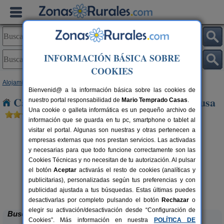
INFORMACIÓN BÁSICA SOBRE
COOKIES
Alojamientos
>
Castilla-La Mancha
>
Toledo
> Santa Ana de Pusa
Bienvenid@ a la información básica sobre las cookies de
Casas Rurales cerca de Santa Ana de Pusa
nuestro portal responsabilidad de
Mario Temprado Casas
.
Una cookie o galleta informática es un pequeño archivo de
información que se guarda en tu pc, smartphone o tablet al
visitar el portal. Algunas son nuestras y otras pertenecen a
empresas externas que nos prestan servicios. Las activadas
y necesarias para que todo funcione correctamente son las
Cookies Técnicas y no necesitan de tu autorización. Al pulsar
el botón
Aceptar
activarás el resto de cookies (analíticas y
publicitarias), personalizadas según tus preferencias y con
El Sueño de Lucrecia
rs.
16+3 pers.
 €
25 €
publicidad ajustada a tus búsquedas. Estas últimas puedes
Villarrubia de Santiago (Toledo)
desde
desactivarlas por completo pulsando el botón
Rechazar
o
elegir su activación/desactivación desde “Configuración de
Buscar
Cookies”. Más información en nuestra
POLÍTICA DE