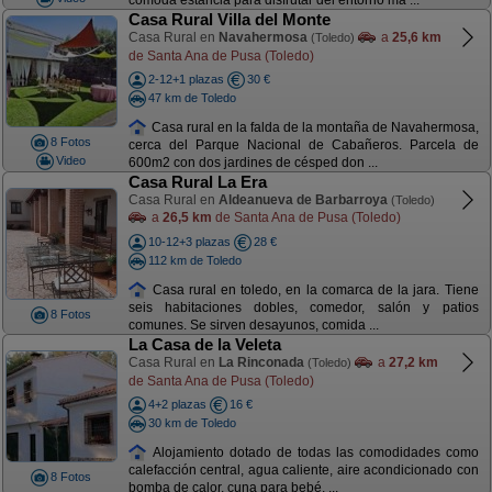
cómoda estancia para disfrutar del entorno ma ...
Casa Rural Villa del Monte
Casa Rural en
Navahermosa
a
25,6 km
(Toledo)
de Santa Ana de Pusa (Toledo)
2-12+1 plazas
30 €
47 km de Toledo
Casa rural en la falda de la montaña de Navahermosa,
8 Fotos
cerca del Parque Nacional de Cabañeros. Parcela de
Video
600m2 con dos jardines de césped don ...
Casa Rural La Era
Casa Rural en
Aldeanueva de Barbarroya
(Toledo)
a
26,5 km
de Santa Ana de Pusa (Toledo)
10-12+3 plazas
28 €
112 km de Toledo
Casa rural en toledo, en la comarca de la jara. Tiene
seis habitaciones dobles, comedor, salón y patios
8 Fotos
comunes. Se sirven desayunos, comida ...
La Casa de la Veleta
Casa Rural en
La Rinconada
a
27,2 km
(Toledo)
de Santa Ana de Pusa (Toledo)
4+2 plazas
16 €
30 km de Toledo
Alojamiento dotado de todas las comodidades como
calefacción central, agua caliente, aire acondicionado con
8 Fotos
bomba de calor, cuna para bebé, ...