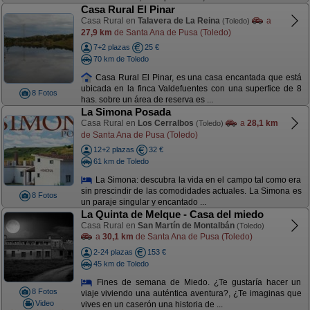
Casa Rural El Pinar
Casa Rural en
Talavera de La Reina
a
(Toledo)
27,9 km
de Santa Ana de Pusa (Toledo)
7+2 plazas
25 €
70 km de Toledo
Casa Rural El Pinar, es una casa encantada que está
ubicada en la finca Valdefuentes con una superfice de 8
8 Fotos
has. sobre un área de reserva es ...
La Simona Posada
Casa Rural en
Los Cerralbos
a
28,1 km
(Toledo)
de Santa Ana de Pusa (Toledo)
12+2 plazas
32 €
61 km de Toledo
La Simona: descubra la vida en el campo tal como era
sin prescindir de las comodidades actuales. La Simona es
8 Fotos
un paraje singular y encantado ...
La Quinta de Melque - Casa del miedo
Casa Rural en
San Martín de Montalbán
(Toledo)
a
30,1 km
de Santa Ana de Pusa (Toledo)
2-24 plazas
153 €
45 km de Toledo
Fines de semana de Miedo. ¿Te gustaría hacer un
8 Fotos
viaje viviendo una auténtica aventura?, ¿Te imaginas que
Video
vives en un caserón una historia de ...