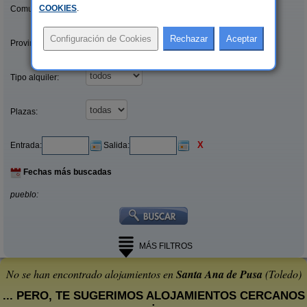
COOKIES
.
Comunidades:
Provincias/Islas:
Tipo alquiler:
Plazas:
X
Entrada:
Salida:
Fechas más buscadas
pueblo:
MÁS FILTROS
No se han encontrado alojamientos en
Santa Ana de Pusa
(Toledo)
... PERO, TE SUGERIMOS ALOJAMIENTOS CERCANOS
: