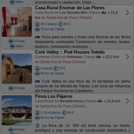
Video
acondiconado y calefacción. Están ...
Casa Rural Encinar de Las Flores
Casa Rural en
Los Navalucillos
a
15,3
(Toledo)
km
de Santa Ana de Pusa (Toledo)
28-4 plazas
80 €
73 km de Toledo
Finca para eventos y Hotel rural Encinar de las flores
8 Fotos
Alojamiento confortable Celebración de eventos, bodas,
Video
bautizos, comuniones reuniones ...
Cork Valley :: Pod Houses Toledo
Complejo Rural en
Hontanar
a
22,2 km
(Toledo)
de Santa Ana de Pusa (Toledo)
2 plazas
75 €
55 km de Toledo
Cork Valley es una finca de 70 hectáreas en pleno
corazón de los Montes de Toledo, y en zona de influencia
8 Fotos
del Parque Nacional de Cabañeros, ...
Finca Los Pájaros
Casa Rural en
Navahermosa
a
22,6 km
(Toledo)
de Santa Ana de Pusa (Toledo)
2-10+6 plazas
49 €
54 km de Toledo
La finca de 14. 500 m2 tiene piscina, un huerto
8 Fotos
ecológico y una vivienda de construcción bioclimática y