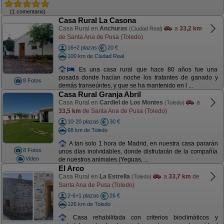
(1 comentario)
Casa Rural La Casona
Casa Rural en
Anchuras
a
33,2 km
(Ciudad Real)
de Santa Ana de Pusa (Toledo)
16+2 plazas
20 €
100 km de Ciudad Real
Es una casa rural que hace 80 años fue una
posada donde hacían noche los tratantes de ganado y
8 Fotos
demás transeúntes, y que se ha mantenido en l ...
Casa Rural Granja Abril
Casa Rural en
Cardiel de Los Montes
a
(Toledo)
33,5 km
de Santa Ana de Pusa (Toledo)
10-20 plazas
30 €
68 km de Toledo
A tan solo 1 hora de Madrid, en nuestra casa pararán
8 Fotos
unos días inolvidables, donde disfrutarán de la compañía
Video
de nuestros animales (Yeguas, ...
El Arco
Casa Rural en
La Estrella
a
33,7 km
de
(Toledo)
Santa Ana de Pusa (Toledo)
2-6+1 plazas
26 €
126 km de Toledo
Casa rehabilitada con criterios bioclimáticos y