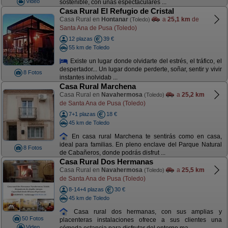
Video
sostenible, con unas espectaculares ...
Casa Rural El Refugio de Cristal
Casa Rural en
Hontanar
a
25,1 km
de
(Toledo)
Santa Ana de Pusa (Toledo)
12 plazas
39 €
55 km de Toledo
Existe un lugar donde olvidarte del estrés, el tráfico, el
despertador... Un lugar donde perderte, soñar, sentir y vivir
8 Fotos
instantes inolvidab ...
Casa Rural Marchena
Casa Rural en
Navahermosa
a
25,2 km
(Toledo)
de Santa Ana de Pusa (Toledo)
7+1 plazas
18 €
45 km de Toledo
En casa rural Marchena te sentirás como en casa,
ideal para familias. En pleno enclave del Parque Natural
8 Fotos
de Cabañeros, donde podrás disfrut ...
Casa Rural Dos Hermanas
Casa Rural en
Navahermosa
a
25,5 km
(Toledo)
de Santa Ana de Pusa (Toledo)
8-14+4 plazas
30 €
45 km de Toledo
Casa rural dos hermanas, con sus amplias y
50 Fotos
placenteras instalaciones ofrece a sus clientes una
Video