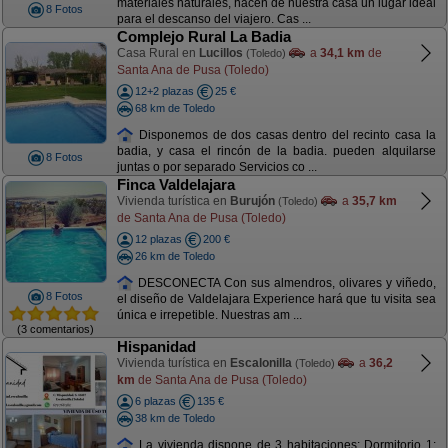
materiales naturales, hacen de nuestra casa un lugar ideal
8 Fotos
para el descanso del viajero. Cas ...
Complejo Rural La Badia
Casa Rural en
Lucillos
a
34,1 km
de
(Toledo)
Santa Ana de Pusa (Toledo)
12+2 plazas
25 €
68 km de Toledo
Disponemos de dos casas dentro del recinto casa la
badia, y casa el rincón de la badia. pueden alquilarse
8 Fotos
juntas o por separado Servicios co ...
Finca Valdelajara
Vivienda turística en
Burujón
a
35,7 km
(Toledo)
de Santa Ana de Pusa (Toledo)
12 plazas
200 €
26 km de Toledo
DESCONECTA Con sus almendros, olivares y viñedo,
8 Fotos
el diseño de Valdelajara Experience hará que tu visita sea
única e irrepetible. Nuestras am ...
(3 comentarios)
Hispanidad
Vivienda turística en
Escalonilla
a
36,2
(Toledo)
km
de Santa Ana de Pusa (Toledo)
6 plazas
135 €
38 km de Toledo
La vivienda dispone de 3 habitaciones: Dormitorio 1: