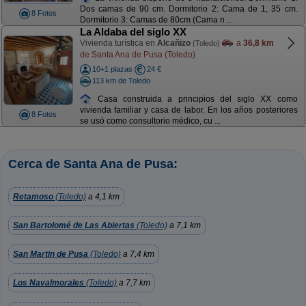
Dos camas de 90 cm. Dormitorio 2: Cama de 1, 35 cm.
8 Fotos
Dormitorio 3: Camas de 80cm (Cama n ...
La Aldaba del siglo XX
Vivienda turística en
Alcañizo
a
36,8 km
(Toledo)
de Santa Ana de Pusa (Toledo)
10+1 plazas
24 €
113 km de Toledo
Casa construida a principios del siglo XX como
vivienda familiar y casa de labor. En los años posteriores
8 Fotos
se usó como consultorio médico, cu ...
Cerca de Santa Ana de Pusa:
Retamoso
(Toledo)
a 4,1 km
San Bartolomé de Las Abiertas
(Toledo)
a 7,1 km
San Martin de Pusa
(Toledo)
a 7,4 km
Los Navalmorales
(Toledo)
a 7,7 km