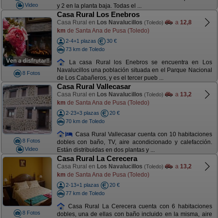
Video
y 2 en la planta baja. Todas el ...
Casa Rural Los Enebros
Casa Rural en
Los Navalucillos
a
12,8
(Toledo)
km
de Santa Ana de Pusa (Toledo)
2-4+1 plazas
30 €
73 km de Toledo
La casa Rural los Enebros se encuentra en Los
Navalucillos una población situada en el Parque Nacional
8 Fotos
de Los Cabañeros, y es el tercer pueb ...
Casa Rural Vallecasar
Casa Rural en
Los Navalucillos
a
13,2
(Toledo)
km
de Santa Ana de Pusa (Toledo)
2-23+3 plazas
20 €
70 km de Toledo
Casa Rural Vallecasar cuenta con 10 habitaciones
8 Fotos
dobles con baño, TV, aire acondicionado y calefacción.
Video
Están distribuidas en dos plantas y ...
Casa Rural La Cerecera
Casa Rural en
Los Navalucillos
a
13,2
(Toledo)
km
de Santa Ana de Pusa (Toledo)
2-13+1 plazas
20 €
77 km de Toledo
Casa Rural La Cerecera cuenta con 6 habitaciones
8 Fotos
dobles, una de ellas con baño incluido en la misma, aire