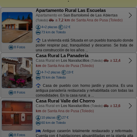
Apartamento Rural Las Escuelas
Apartamento en
San Bartolomé de Las Abiertas
a
7,2 km
de Santa Ana de Pusa (Toledo)
(Toledo)
4+2 plazas
12 €
73 km de Toledo
La vivienda está Situada en un pueblo tranquilo donde
poder respirar paz, tranquilidad y descanso. Se trata de
8 Fotos
una construcción de los años ...
Casa Rural La Panadería
Casa Rural en
Los Navalucillos
a
12,4
(Toledo)
km
de Santa Ana de Pusa (Toledo)
4-7+2 plazas
19 €
70 km de Toledo
Casa de pueblo con horno jardín y piscina. Es una
antigua panadería restaurada y rehabilitada con todas las
8 Fotos
comodidades. En la casa rural, a ...
Casa Rural Valle del Chorro
Casa Rural en
Los Navalucillos
a
12,6
(Toledo)
km
de Santa Ana de Pusa (Toledo)
10 plazas
27 €
60 km de Toledo
Antiguo caserón totalmente restaurado y reformado.
8 Fotos
Cuenta con 4 habitaciones abuardilladas en la planta alta