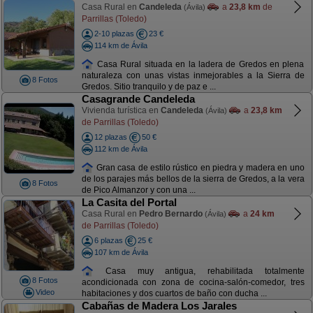
Casa Rural en
Candeleda
a
23,8 km
de
(Ávila)
Parrillas (Toledo)
2-10 plazas
23 €
114 km de Ávila
Casa Rural situada en la ladera de Gredos en plena
naturaleza con unas vistas inmejorables a la Sierra de
8 Fotos
Gredos. Sitio tranquilo y de paz e ...
Casagrande Candeleda
Vivienda turística en
Candeleda
a
23,8 km
(Ávila)
de Parrillas (Toledo)
12 plazas
50 €
112 km de Ávila
Gran casa de estilo rústico en piedra y madera en uno
de los parajes más bellos de la sierra de Gredos, a la vera
8 Fotos
de Pico Almanzor y con una ...
La Casita del Portal
Casa Rural en
Pedro Bernardo
a
24 km
(Ávila)
de Parrillas (Toledo)
6 plazas
25 €
107 km de Ávila
Casa muy antigua, rehabilitada totalmente
8 Fotos
acondicionada con zona de cocina-salón-comedor, tres
Video
habitaciones y dos cuartos de baño con ducha ...
Cabañas de Madera Los Jarales