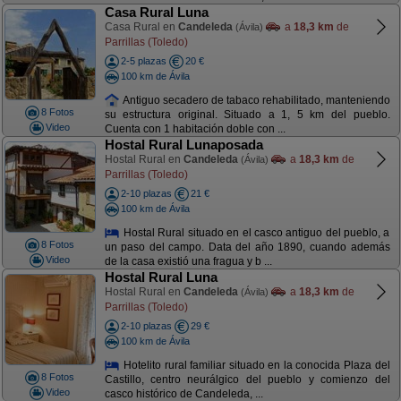
Casa Rural Luna
Casa Rural en
Candeleda
a
18,3 km
de
(Ávila)
Parrillas (Toledo)
2-5 plazas
20 €
100 km de Ávila
Antiguo secadero de tabaco rehabilitado, manteniendo
8 Fotos
su estructura original. Situado a 1, 5 km del pueblo.
Video
Cuenta con 1 habitación doble con ...
Hostal Rural Lunaposada
Hostal Rural en
Candeleda
a
18,3 km
de
(Ávila)
Parrillas (Toledo)
2-10 plazas
21 €
100 km de Ávila
Hostal Rural situado en el casco antiguo del pueblo, a
8 Fotos
un paso del campo. Data del año 1890, cuando además
Video
de la casa existió una fragua y b ...
Hostal Rural Luna
Hostal Rural en
Candeleda
a
18,3 km
de
(Ávila)
Parrillas (Toledo)
2-10 plazas
29 €
100 km de Ávila
Hotelito rural familiar situado en la conocida Plaza del
8 Fotos
Castillo, centro neurálgico del pueblo y comienzo del
Video
casco histórico de Candeleda, ...