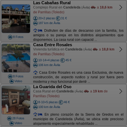
Las Cabañas Rural
Complejo Rural en
Candeleda
a
18,6 km
(Ávila)
de Parrillas (Toledo)
20+2 plazas
31 €
187 km de Ávila
Disfruten de días de descanso con la familia, los
amigos o su pareja en los distintos alojamientos que
8 Fotos
disponemos. La casa rural con capacid ...
Casa Entre Rosales
Vivienda turística en
Candeleda
a
18,8 km
(Ávila)
de Parrillas (Toledo)
10-14+4 plazas
45 €
106 km de Ávila
Casa Entre Rosales es una casa Exclusiva, de nueva
8 Fotos
construcción, de aspecto rustico y rural por fuera pero
Video
moderna y muy funcional por dentr ...
La Guarida del Oso
Casa Rural en
Candeleda
a
19 km
de
(Ávila)
Parrillas (Toledo)
8-10+5 plazas
46 €
100 km de Ávila
En pleno corazón de la Sierra de Gredos en el
28 Fotos
municipio de Candeleda (Ávila), se ubica este precioso
Video
alojamiento especialmente rehabilitado ...