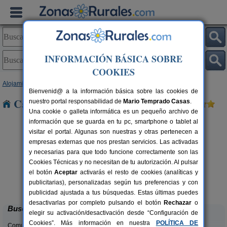
INFORMACIÓN BÁSICA SOBRE
COOKIES
Alojamientos
>
Castilla-La Mancha
>
Toledo
> Parrillas
Bienvenid@ a la información básica sobre las cookies de
Casas Rurales cerca de Parrillas
nuestro portal responsabilidad de
Mario Temprado Casas
.
Una cookie o galleta informática es un pequeño archivo de
información que se guarda en tu pc, smartphone o tablet al
visitar el portal. Algunas son nuestras y otras pertenecen a
empresas externas que nos prestan servicios. Las activadas
y necesarias para que todo funcione correctamente son las
Cookies Técnicas y no necesitan de tu autorización. Al pulsar
el botón
Aceptar
activarás el resto de cookies (analíticas y
Casa Rural Dos Hermanas
rs.
8-14+4 pers.
publicitarias), personalizadas según tus preferencias y con
 €
30 €
Navahermosa (Toledo)
desde
publicidad ajustada a tus búsquedas. Estas últimas puedes
desactivarlas por completo pulsando el botón
Rechazar
o
Buscar
elegir su activación/desactivación desde “Configuración de
Cookies”. Más información en nuestra
POLÍTICA DE
Comunidades: