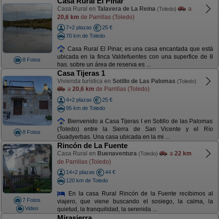
Casa Rural El Pinar
Casa Rural en
Talavera de La Reina
a
(Toledo)
20,6 km
de Parrillas (Toledo)
7+2 plazas
25 €
70 km de Toledo
Casa Rural El Pinar, es una casa encantada que está
ubicada en la finca Valdefuentes con una superfice de 8
8 Fotos
has. sobre un área de reserva es ...
Casa Tijeras 1
Vivienda turística en
Sotillo de Las Palomas
(Toledo)
a
20,6 km
de Parrillas (Toledo)
4+2 plazas
25 €
95 km de Toledo
Bienvenido a Casa Tijeras I en Sotillo de las Palomas
(Toledo) entre la Sierra de San Vicente y el Río
8 Fotos
Guadyerbas. Una casa ubicada en la mi ...
Rincón de La Fuente
Casa Rural en
Buenaventura
a
22 km
(Toledo)
de Parrillas (Toledo)
14+2 plazas
44 €
120 km de Toledo
En la casa Rural Rincón de la Fuente recibimos al
7 Fotos
viajero, que viene buscando el sosiego, la calma, la
Video
quietud, la tranquilidad, la serenida ...
Mirasierra