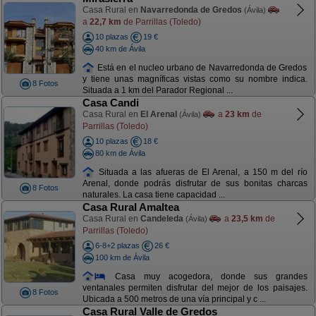
Casa Rural en
Navarredonda de Gredos
(Ávila)
a
22,7 km
de Parrillas (Toledo)
10 plazas
19 €
40 km de Ávila
Está en el nucleo urbano de Navarredonda de Gredos
y tiene unas magníficas vistas como su nombre indica.
8 Fotos
Situada a 1 km del Parador Regional ...
Casa Candi
Casa Rural en
El Arenal
a
23 km
de
(Ávila)
Parrillas (Toledo)
10 plazas
18 €
80 km de Ávila
Situada a las afueras de El Arenal, a 150 m del río
Arenal, donde podrás disfrutar de sus bonitas charcas
8 Fotos
naturales. La casa tiene capacidad ...
Casa Rural Amaltea
Casa Rural en
Candeleda
a
23,5 km
de
(Ávila)
Parrillas (Toledo)
6-8+2 plazas
26 €
100 km de Ávila
Casa muy acogedora, donde sus grandes
ventanales permiten disfrutar del mejor de los paisajes.
8 Fotos
Ubicada a 500 metros de una vía principal y c ...
Casa Rural Valle de Gredos