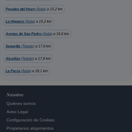
Poyales del Hoyo
(Ávila)
a 15,2 km
La Higuera
(Ávila)
a 15,2 km
Arenas de San Pedro
(Ávila)
a 16,6 km
Segurilla
(Toledo)
a 17,6 km
Alcañizo
(Toledo)
a 17,8 km
La Parra
(Ávila)
a 18,1 km
Nosotros
Quiénes somos
Aviso Legal
Configuración de Cookies
Propietarios alojamientos