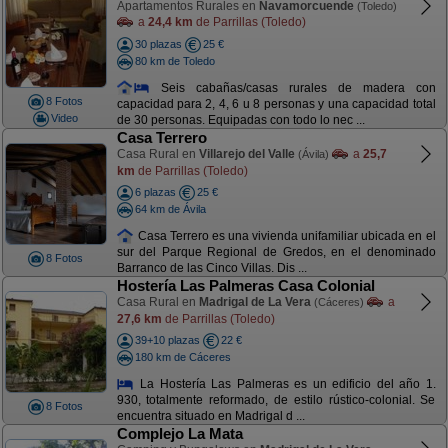
Apartamentos Rurales en
Navamorcuende
(Toledo)
a
24,4 km
de Parrillas (Toledo)
30 plazas
25 €
80 km de Toledo
Seis cabañas/casas rurales de madera con
8 Fotos
capacidad para 2, 4, 6 u 8 personas y una capacidad total
Video
de 30 personas. Equipadas con todo lo nec ...
Casa Terrero
Casa Rural en
Villarejo del Valle
a
25,7
(Ávila)
km
de Parrillas (Toledo)
6 plazas
25 €
64 km de Ávila
Casa Terrero es una vivienda unifamiliar ubicada en el
sur del Parque Regional de Gredos, en el denominado
8 Fotos
Barranco de las Cinco Villas. Dis ...
Hostería Las Palmeras Casa Colonial
Casa Rural en
Madrigal de La Vera
a
(Cáceres)
27,6 km
de Parrillas (Toledo)
39+10 plazas
22 €
180 km de Cáceres
La Hostería Las Palmeras es un edificio del año 1.
930, totalmente reformado, de estilo rústico-colonial. Se
8 Fotos
encuentra situado en Madrigal d ...
Complejo La Mata