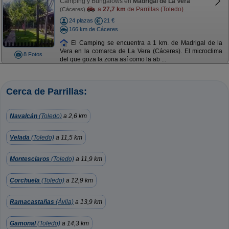
Camping y Bungalows en
Madrigal de La Vera
a
27,7 km
de Parrillas (Toledo)
(Cáceres)
24 plazas
21 €
166 km de Cáceres
El Camping se encuentra a 1 km. de Madrigal de la
Vera en la comarca de La Vera (Cáceres). El microclima
8 Fotos
del que goza la zona así como la ab ...
Cerca de Parrillas:
Navalcán
(Toledo)
a 2,6 km
Velada
(Toledo)
a 11,5 km
Montesclaros
(Toledo)
a 11,9 km
Corchuela
(Toledo)
a 12,9 km
Ramacastañas
(Ávila)
a 13,9 km
Gamonal
(Toledo)
a 14,3 km