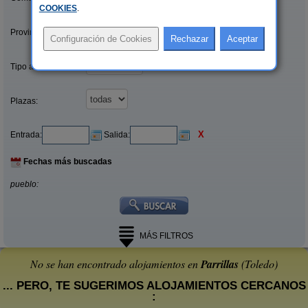
COOKIES
.
Provincias/Islas:
Tipo alquiler:
Plazas:
X
Entrada:
Salida:
Fechas más buscadas
pueblo:
MÁS FILTROS
No se han encontrado alojamientos en
Parrillas
(Toledo)
... PERO, TE SUGERIMOS ALOJAMIENTOS CERCANOS
: