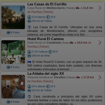
Las Casas de El Cerrillo
Casa Rural en
Montesclaros
a
11,6 km
(Toledo)
de Parrillas (Toledo)
12+4 plazas
24 €
150 km de Toledo
Las Casas de El Cerrillo. Ubicadas en una zona
elevada de Montesclaros, ofrecen una acogedora
8 Fotos
estancia, así como magníficas vistas a la Sier ...
Hotel Rural El Camino
Hotel Rural en
Candeleda
a
16,6 km
de
(Ávila)
Parrillas (Toledo)
2-14+3 plazas
40 €
100 km de Ávila
El Hotel Rural El Camino, con un gran espacio de 30.
000 metros cuadrados, tiene todo cuidado, con diversas
8 Fotos
actividades enfocadas al bienest ...
La Aldaba del siglo XX
Vivienda turística en
Alcañizo
a
17,8 km
(Toledo)
de Parrillas (Toledo)
10+1 plazas
24 €
113 km de Toledo
Casa construida a principios del siglo XX como
vivienda familiar y casa de labor. En los años posteriores
8 Fotos
se usó como consultorio médico, cu ...