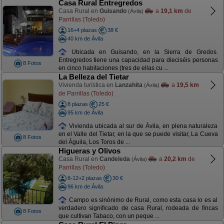
Casa Rural Entregredos
Casa Rural en
Guisando
a
19,1 km
de
(Ávila)
Parrillas (Toledo)
16+4 plazas
38 €
40 km de Ávila
Ubicada en Guisando, en la Sierra de Gredos.
Entregredos tiene una capacidad para dieciséis personas
8 Fotos
en cinco habitaciones (tres de ellas cu ...
La Belleza del Tietar
Vivienda turística en
Lanzahita
a
19,5 km
(Ávila)
de Parrillas (Toledo)
8 plazas
25 €
95 km de Ávila
Vivienda ubicada al sur de Ávila, en plena naturaleza
en el Valle del Tietar, en la que se puede visitar, La Cueva
8 Fotos
del Águila, Los Toros de ...
Higueras y Olivos
Casa Rural en
Candeleda
a
20,2 km
de
(Ávila)
Parrillas (Toledo)
8-12+2 plazas
30 €
96 km de Ávila
Campo es sinónimo de Rural, como esta casa lo es al
verdadero significado de casa Rural, rodeada de fincas
8 Fotos
que cultivan Tabaco, con un peque ...