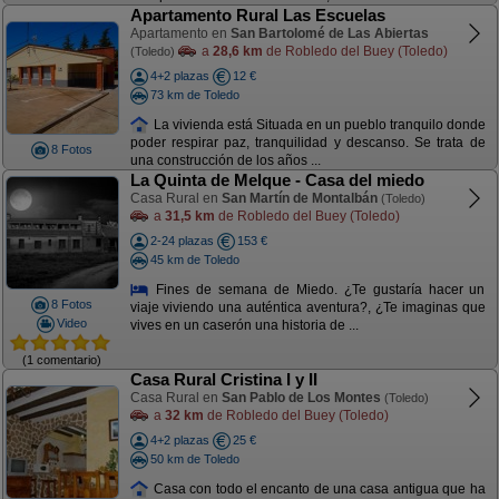
Apartamento Rural Las Escuelas
Apartamento en
San Bartolomé de Las Abiertas
a
28,6 km
de Robledo del Buey (Toledo)
(Toledo)
4+2 plazas
12 €
73 km de Toledo
La vivienda está Situada en un pueblo tranquilo donde
poder respirar paz, tranquilidad y descanso. Se trata de
8 Fotos
una construcción de los años ...
La Quinta de Melque - Casa del miedo
Casa Rural en
San Martín de Montalbán
(Toledo)
a
31,5 km
de Robledo del Buey (Toledo)
2-24 plazas
153 €
45 km de Toledo
Fines de semana de Miedo. ¿Te gustaría hacer un
8 Fotos
viaje viviendo una auténtica aventura?, ¿Te imaginas que
Video
vives en un caserón una historia de ...
(1 comentario)
Casa Rural Cristina I y II
Casa Rural en
San Pablo de Los Montes
(Toledo)
a
32 km
de Robledo del Buey (Toledo)
4+2 plazas
25 €
50 km de Toledo
Casa con todo el encanto de una casa antigua que ha