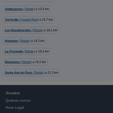
Valdeazores
(Toledo)
a 15,5 km
Torrecilla
(Ciudad Real)
a 15,7 km
Los Navalmorales
(Toledo)
a 18,1 km
Hontanar
(Toledo)
a 18,3 km
La Fresneda
(Toledo)
a 19,2 km
Retamoso
(Toledo)
a 19,5 km
Santa Ana de Pusa
(Toledo)
a 21,3 km
Nosotros
Quiénes somos
Aviso Legal