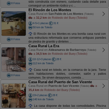
sido construida con esmero, cuidando cada detalle para
8 Fotos
conseguir un ambiente rústico y c ...
El Rincón de Los Montes
Casa Rural en
San Pablo de Los Montes
(Toledo)
a
32,2 km
de Robledo del Buey (Toledo)
4-5+1 plazas
31 €
50 km de Toledo
El Rincón de los Montes es una bonita casa rural con
una estructura reformada que conserva antiguas paredes
8 Fotos
de piedra de granito y dinteles ...
Casa Rural La Era
Casa Rural en
Aldeanueva de Barbarroya
(Toledo)
a
34,5 km
de Robledo del Buey (Toledo)
10-12+3 plazas
28 €
112 km de Toledo
Casa rural en toledo, en la comarca de la jara. Tiene
seis habitaciones dobles, comedor, salón y patios
8 Fotos
comunes. Se sirven desayunos, comida ...
Casa Rural del Puerto de San Vicente
Casa Rural en
Puerto de San Vicente
a
(Toledo)
35,4 km
de Robledo del Buey (Toledo)
19+2 plazas
28 €
140 km de Toledo
La casa dispone de todas las comodidades. Piscina