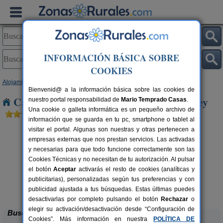
INFORMACIÓN BÁSICA SOBRE
COOKIES
Alojamientos
>
Castilla-La Mancha
>
Toledo
> Robledo del Buey
Bienvenid@ a la información básica sobre las cookies de
Casas Rurales cerca de Robledo del Buey
nuestro portal responsabilidad de
Mario Temprado Casas
.
Una cookie o galleta informática es un pequeño archivo de
información que se guarda en tu pc, smartphone o tablet al
visitar el portal. Algunas son nuestras y otras pertenecen a
empresas externas que nos prestan servicios. Las activadas
y necesarias para que todo funcione correctamente son las
Cookies Técnicas y no necesitan de tu autorización. Al pulsar
el botón
Aceptar
activarás el resto de cookies (analíticas y
publicitarias), personalizadas según tus preferencias y con
Casa Las Alberquillas
rs.
11 pers.
 €
30 €
publicidad ajustada a tus búsquedas. Estas últimas puedes
El Real de San Vicente (Toledo)
desde
desactivarlas por completo pulsando el botón
Rechazar
o
elegir su activación/desactivación desde “Configuración de
Buscar
Cookies”. Más información en nuestra
POLÍTICA DE