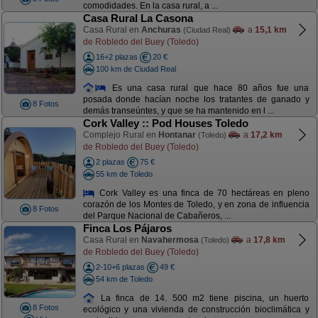
comodidades. En la casa rural, a ...
Casa Rural La Casona
Casa Rural en
Anchuras
a
15,1 km
(Ciudad Real)
de Robledo del Buey (Toledo)
16+2 plazas
20 €
100 km de Ciudad Real
Es una casa rural que hace 80 años fue una
posada donde hacían noche los tratantes de ganado y
8 Fotos
demás transeúntes, y que se ha mantenido en l ...
Cork Valley :: Pod Houses Toledo
Complejo Rural en
Hontanar
a
17,2 km
(Toledo)
de Robledo del Buey (Toledo)
2 plazas
75 €
55 km de Toledo
Cork Valley es una finca de 70 hectáreas en pleno
corazón de los Montes de Toledo, y en zona de influencia
8 Fotos
del Parque Nacional de Cabañeros, ...
Finca Los Pájaros
Casa Rural en
Navahermosa
a
17,8 km
(Toledo)
de Robledo del Buey (Toledo)
2-10+6 plazas
49 €
54 km de Toledo
La finca de 14. 500 m2 tiene piscina, un huerto
8 Fotos
ecológico y una vivienda de construcción bioclimática y