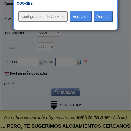
COOKIES
.
Comunidades:
Provincias/Islas:
Tipo alquiler:
Plazas:
X
Entrada:
Salida:
Fechas más buscadas
pueblo:
MÁS FILTROS
No se han encontrado alojamientos en
Robledo del Buey
(Toledo)
... PERO, TE SUGERIMOS ALOJAMIENTOS CERCANOS
: