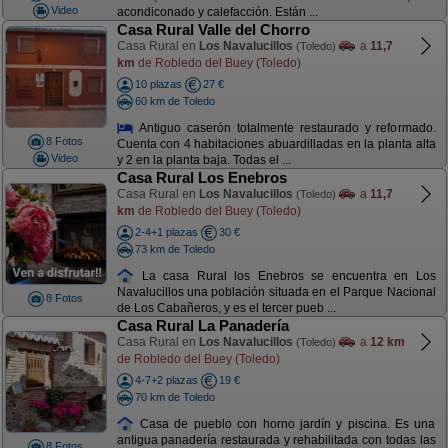
Video
acondiconado y calefacción. Están ...
Casa Rural Valle del Chorro
Casa Rural en
Los Navalucillos
a
11,7
(Toledo)
km
de Robledo del Buey (Toledo)
10 plazas
27 €
60 km de Toledo
Antiguo caserón totalmente restaurado y reformado.
8 Fotos
Cuenta con 4 habitaciones abuardilladas en la planta alta
Video
y 2 en la planta baja. Todas el ...
Casa Rural Los Enebros
Casa Rural en
Los Navalucillos
a
11,7
(Toledo)
km
de Robledo del Buey (Toledo)
2-4+1 plazas
30 €
73 km de Toledo
La casa Rural los Enebros se encuentra en Los
Navalucillos una población situada en el Parque Nacional
8 Fotos
de Los Cabañeros, y es el tercer pueb ...
Casa Rural La Panadería
Casa Rural en
Los Navalucillos
a
12 km
(Toledo)
de Robledo del Buey (Toledo)
4-7+2 plazas
19 €
70 km de Toledo
Casa de pueblo con horno jardín y piscina. Es una
antigua panadería restaurada y rehabilitada con todas las
8 Fotos