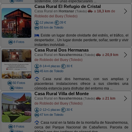
Video
sostenible, con unas espectaculares ...
Casa Rural El Refugio de Cristal
Casa Rural en
Hontanar
a
18,3 km
de
(Toledo)
Robledo del Buey (Toledo)
12 plazas
39 €
55 km de Toledo
Existe un lugar donde olvidarte del estrés, el tráfico, el
despertador... Un lugar donde perderte, soñar, sentir y vivir
8 Fotos
instantes inolvidab ...
Casa Rural Dos Hermanas
Casa Rural en
Navahermosa
a
20,9 km
(Toledo)
de Robledo del Buey (Toledo)
8-14+4 plazas
30 €
45 km de Toledo
Casa rural dos hermanas, con sus amplias y
50 Fotos
placenteras instalaciones ofrece a sus clientes una
Video
cómoda estancia para disfrutar del entorno ma ...
Casa Rural Villa del Monte
Casa Rural en
Navahermosa
a
21 km
(Toledo)
de Robledo del Buey (Toledo)
2-12+1 plazas
30 €
47 km de Toledo
Casa rural en la falda de la montaña de Navahermosa,
8 Fotos
cerca del Parque Nacional de Cabañeros. Parcela de
Video