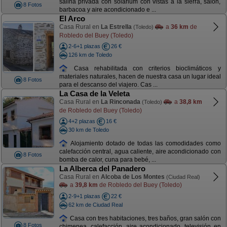
salina privada con solárium con vistas a la sierra, salón,
8 Fotos
barbacoa y aire acondicionado e ...
El Arco
Casa Rural en
La Estrella
a
36 km
de
(Toledo)
Robledo del Buey (Toledo)
2-6+1 plazas
26 €
126 km de Toledo
Casa rehabilitada con criterios bioclimáticos y
materiales naturales, hacen de nuestra casa un lugar ideal
8 Fotos
para el descanso del viajero. Cas ...
La Casa de la Veleta
Casa Rural en
La Rinconada
a
38,8 km
(Toledo)
de Robledo del Buey (Toledo)
4+2 plazas
16 €
30 km de Toledo
Alojamiento dotado de todas las comodidades como
calefacción central, agua caliente, aire acondicionado con
8 Fotos
bomba de calor, cuna para bebé, ...
La Alberca del Panadero
Casa Rural en
Alcoba de Los Montes
(Ciudad Real)
a
39,8 km
de Robledo del Buey (Toledo)
2-9+1 plazas
22 €
62 km de Ciudad Real
Casa con tres habitaciones, tres baños, gran salón con
8 Fotos
chimenea, calefacción, aire acondicionado, televisión en