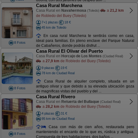
600m2 con dos jardines de césped don ...
Casa Rural Marchena
Casa Rural en
Navahermosa
a
21,2 km
(Toledo)
de Robledo del Buey (Toledo)
7+1 plazas
18 €
45 km de Toledo
En casa rural Marchena te sentirás como en casa,
ideal para familias. En pleno enclave del Parque Natural
8 Fotos
de Cabañeros, donde podrás disfrut ...
Casa Rural El Olivar del Puerto
Casa Rural en
Horcajo de Los Montes
(Ciudad Real)
a
27,9 km
de Robledo del Buey (Toledo)
9 plazas
19 €
78 km de Ciudad Real
Casa Rural de alquiler completo, situada en un
antiguo olivar y que debido a su elevada ubicación goza
8 Fotos
de magnificas vistas del pueblo y del ...
Casa Rural Rivero
Casa Rural en
Retuerta del Bullaque
(Ciudad Real)
a
28,2 km
de Robledo del Buey (Toledo)
4 plazas
31 €
95 km de Ciudad Real
Casa con más de cien años, restaurada pero
manteniendo el encanto de lo que es, rústica y antigua.
8 Fotos
Compuesta de tres habitaciones, dos baños ...