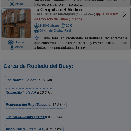
Video
habitación, baño en habitaci ...
La Cerquilla del Médico
Casa Rural en
Navalpino
a
39,8 km
(Ciudad Real)
de Robledo del Buey (Toledo)
2-10+2 plazas
28 €
80 km de Ciudad Real
Casa familiar centenaria restaurada recientemente
8 Fotos
que conserva todos sus elementos y esencia sin renunciar
Video
a todas las comodidades de hoy en ...
Cerca de Robledo del Buey:
Los Alares
(Toledo)
a 9,8 km
Robledillo
(Toledo)
a 10,8 km
Espinoso del Rey
(Toledo)
a 11,2 km
Los Navalucillos
(Toledo)
a 11,8 km
Anchuras
(Ciudad Real)
a 15,1 km