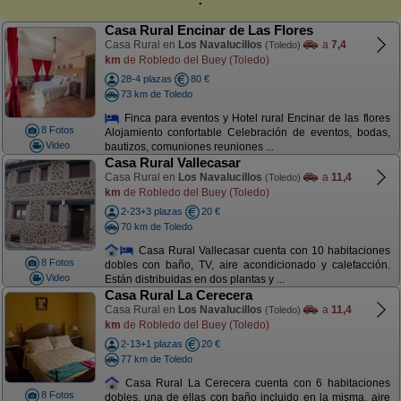
Casa Rural Encinar de Las Flores
Casa Rural en
Los Navalucillos
a
7,4
(Toledo)
km
de Robledo del Buey (Toledo)
28-4 plazas
80 €
73 km de Toledo
Finca para eventos y Hotel rural Encinar de las flores
8 Fotos
Alojamiento confortable Celebración de eventos, bodas,
Video
bautizos, comuniones reuniones ...
Casa Rural Vallecasar
Casa Rural en
Los Navalucillos
a
11,4
(Toledo)
km
de Robledo del Buey (Toledo)
2-23+3 plazas
20 €
70 km de Toledo
Casa Rural Vallecasar cuenta con 10 habitaciones
8 Fotos
dobles con baño, TV, aire acondicionado y calefacción.
Video
Están distribuidas en dos plantas y ...
Casa Rural La Cerecera
Casa Rural en
Los Navalucillos
a
11,4
(Toledo)
km
de Robledo del Buey (Toledo)
2-13+1 plazas
20 €
77 km de Toledo
Casa Rural La Cerecera cuenta con 6 habitaciones
8 Fotos
dobles, una de ellas con baño incluido en la misma, aire