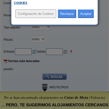
COOKIES
.
Comunidades:
Provincias/Islas:
Tipo alquiler:
Plazas:
X
Entrada:
Salida:
Fechas más buscadas
pueblo:
MÁS FILTROS
No se han encontrado alojamientos en
Casas de Moya
(Valencia)
... PERO, TE SUGERIMOS ALOJAMIENTOS CERCANOS
: