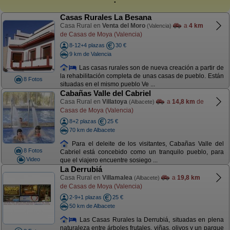
Casas Rurales La Besana
Casa Rural en
Venta del Moro
a
4 km
(Valencia)
de Casas de Moya (Valencia)
8-12+4 plazas
30 €
9 km de Valencia
Las casas rurales son de nueva creación a partir de
la rehabilitación completa de unas casas de pueblo. Están
8 Fotos
situadas en el mismo pueblo Ve ...
Cabañas Valle del Cabriel
Casa Rural en
Villatoya
a
14,8 km
de
(Albacete)
Casas de Moya (Valencia)
8+2 plazas
25 €
70 km de Albacete
Para el deleite de los visitantes, Cabañas Valle del
8 Fotos
Cabriel está concebido como un tranquilo pueblo, para
Video
que el viajero encuentre sosiego ...
La Derrubiá
Casa Rural en
Villamalea
a
19,8 km
(Albacete)
de Casas de Moya (Valencia)
2-9+1 plazas
25 €
50 km de Albacete
Las Casas Rurales la Derrubiá, situadas en plena
naturaleza entre árboles frutales, viñas, olivos y un parque