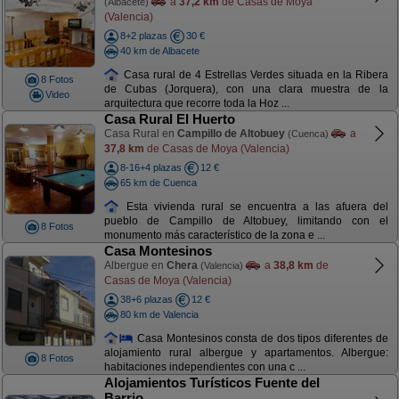
a
37,2 km
de Casas de Moya
(Albacete)
(Valencia)
8+2 plazas
30 €
40 km de Albacete
Casa rural de 4 Estrellas Verdes situada en la Ribera
8 Fotos
de Cubas (Jorquera), con una clara muestra de la
Video
arquitectura que recorre toda la Hoz ...
Casa Rural El Huerto
Casa Rural en
Campillo de Altobuey
a
(Cuenca)
37,8 km
de Casas de Moya (Valencia)
8-16+4 plazas
12 €
65 km de Cuenca
Esta vivienda rural se encuentra a las afuera del
pueblo de Campillo de Altobuey, limitando con el
8 Fotos
monumento más característico de la zona e ...
Casa Montesinos
Albergue en
Chera
a
38,8 km
de
(Valencia)
Casas de Moya (Valencia)
38+6 plazas
12 €
80 km de Valencia
Casa Montesinos consta de dos tipos diferentes de
alojamiento rural albergue y apartamentos. Albergue:
8 Fotos
habitaciones independientes con una c ...
Alojamientos Turísticos Fuente del
Barrio