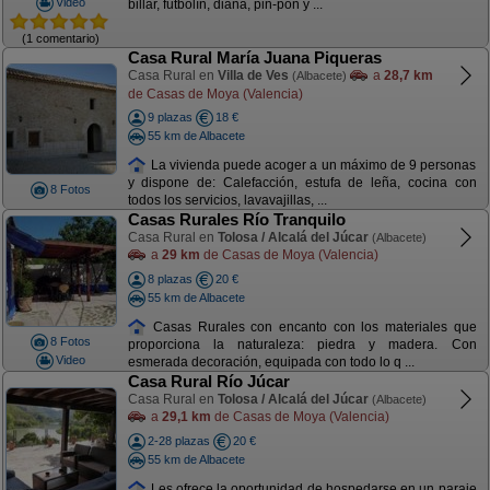
Video
billar, futbolín, diana, pin-pón y ...
(1 comentario)
Casa Rural María Juana Piqueras
Casa Rural en
Villa de Ves
a
28,7 km
(Albacete)
de Casas de Moya (Valencia)
9 plazas
18 €
55 km de Albacete
La vivienda puede acoger a un máximo de 9 personas
y dispone de: Calefacción, estufa de leña, cocina con
8 Fotos
todos los servicios, lavavajillas, ...
Casas Rurales Río Tranquilo
Casa Rural en
Tolosa / Alcalá del Júcar
(Albacete)
a
29 km
de Casas de Moya (Valencia)
8 plazas
20 €
55 km de Albacete
Casas Rurales con encanto con los materiales que
8 Fotos
proporciona la naturaleza: piedra y madera. Con
Video
esmerada decoración, equipada con todo lo q ...
Casa Rural Río Júcar
Casa Rural en
Tolosa / Alcalá del Júcar
(Albacete)
a
29,1 km
de Casas de Moya (Valencia)
2-28 plazas
20 €
55 km de Albacete
Les ofrece la oportunidad de hospedarse en un paraje