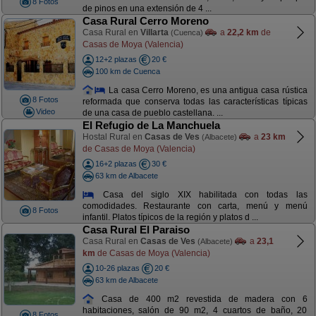
8 Fotos
de pinos en una extensión de 4 ...
Casa Rural Cerro Moreno
Casa Rural en
Villarta
a
22,2 km
de
(Cuenca)
Casas de Moya (Valencia)
12+2 plazas
20 €
100 km de Cuenca
La casa Cerro Moreno, es una antigua casa rústica
8 Fotos
reformada que conserva todas las características típicas
Video
de una casa de pueblo castellana. ...
El Refugio de La Manchuela
Hostal Rural en
Casas de Ves
a
23 km
(Albacete)
de Casas de Moya (Valencia)
16+2 plazas
30 €
63 km de Albacete
Casa del siglo XIX habilitada con todas las
comodidades. Restaurante con carta, menú y menú
8 Fotos
infantil. Platos típicos de la región y platos d ...
Casa Rural El Paraiso
Casa Rural en
Casas de Ves
a
23,1
(Albacete)
km
de Casas de Moya (Valencia)
10-26 plazas
20 €
63 km de Albacete
Casa de 400 m2 revestida de madera con 6
habitaciones, salón de 90 m2, 4 cuartos de baño, 20
8 Fotos