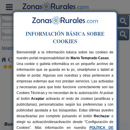
INFORMACIÓN BÁSICA SOBRE
COOKIES
Alojamientos
>
Comunidad Valenciana
>
Valencia
> Casas de Moya
Bienvenid@ a la información básica sobre las cookies de
Casas Rurales cerca de Casas de Moya
nuestro portal responsabilidad de
Mario Temprado Casas
.
Una cookie o galleta informática es un pequeño archivo de
información que se guarda en tu pc, smartphone o tablet al
visitar el portal. Algunas son nuestras y otras pertenecen a
empresas externas que nos prestan servicios. Las activadas
y necesarias para que todo funcione correctamente son las
Cookies Técnicas y no necesitan de tu autorización. Al pulsar
el botón
Aceptar
activarás el resto de cookies (analíticas y
publicitarias), personalizadas según tus preferencias y con
La Casa del Lago
C
rs.
6+2 pers.
 €
50 €
publicidad ajustada a tus búsquedas. Estas últimas puedes
Anna (Valencia)
desde
desactivarlas por completo pulsando el botón
Rechazar
o
elegir su activación/desactivación desde “Configuración de
Buscar
Cookies”. Más información en nuestra
POLÍTICA DE