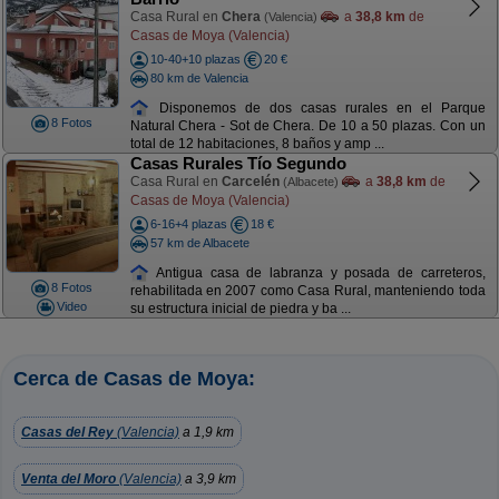
Casa Rural en
Chera
a
38,8 km
de
(Valencia)
Casas de Moya (Valencia)
10-40+10 plazas
20 €
80 km de Valencia
Disponemos de dos casas rurales en el Parque
8 Fotos
Natural Chera - Sot de Chera. De 10 a 50 plazas. Con un
total de 12 habitaciones, 8 baños y amp ...
Casas Rurales Tío Segundo
Casa Rural en
Carcelén
a
38,8 km
de
(Albacete)
Casas de Moya (Valencia)
6-16+4 plazas
18 €
57 km de Albacete
Antigua casa de labranza y posada de carreteros,
8 Fotos
rehabilitada en 2007 como Casa Rural, manteniendo toda
Video
su estructura inicial de piedra y ba ...
Cerca de Casas de Moya:
Casas del Rey
(Valencia)
a 1,9 km
Venta del Moro
(Valencia)
a 3,9 km