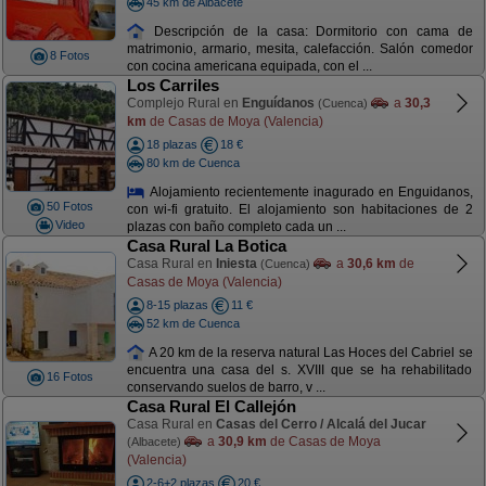
45 km de Albacete
Descripción de la casa: Dormitorio con cama de
matrimonio, armario, mesita, calefacción. Salón comedor
8 Fotos
con cocina americana equipada, con el ...
Los Carriles
Complejo Rural en
Enguídanos
a
30,3
(Cuenca)
km
de Casas de Moya (Valencia)
18 plazas
18 €
80 km de Cuenca
Alojamiento recientemente inagurado en Enguidanos,
50 Fotos
con wi-fi gratuito. El alojamiento son habitaciones de 2
Video
plazas con baño completo cada un ...
Casa Rural La Botica
Casa Rural en
Iniesta
a
30,6 km
de
(Cuenca)
Casas de Moya (Valencia)
8-15 plazas
11 €
52 km de Cuenca
A 20 km de la reserva natural Las Hoces del Cabriel se
encuentra una casa del s. XVIII que se ha rehabilitado
16 Fotos
conservando suelos de barro, v ...
Casa Rural El Callejón
Casa Rural en
Casas del Cerro / Alcalá del Jucar
a
30,9 km
de Casas de Moya
(Albacete)
(Valencia)
2-6+2 plazas
20 €