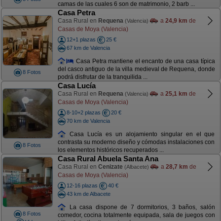
camas de las cuales 6 son de matrimonio, 2 barb ...
Casa Petra
Casa Rural en
Requena
a
24,9 km
de
(Valencia)
Casas de Moya (Valencia)
12+1 plazas
25 €
67 km de Valencia
Casa Petra mantiene el encanto de una casa típica
del casco antiguo de la villa medieval de Requena, donde
8 Fotos
podrá disfrutar de la tranquilida ...
Casa Lucía
Casa Rural en
Requena
a
25,1 km
de
(Valencia)
Casas de Moya (Valencia)
8-10+2 plazas
20 €
70 km de Valencia
Casa Lucía es un alojamiento singular en el que
contrasta su moderno diseño y cómodas instalaciones con
8 Fotos
los elementos históricos recuperados ...
Casa Rural Abuela Santa Ana
Casa Rural en
Cenizate
a
28,7 km
de
(Albacete)
Casas de Moya (Valencia)
12-16 plazas
40 €
43 km de Albacete
La casa dispone de 7 dormitorios, 3 baños, salón
8 Fotos
comedor, cocina totalmente equipada, sala de juegos con