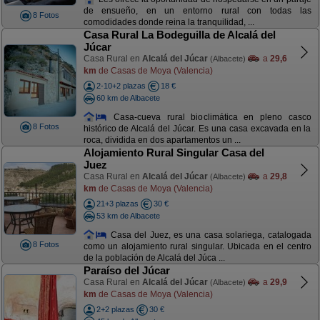
de ensueño, en un entorno rural con todas las
8 Fotos
comodidades donde reina la tranquilidad, ...
Casa Rural La Bodeguilla de Alcalá del
Júcar
Casa Rural en
Alcalá del Júcar
a
29,6
(Albacete)
km
de Casas de Moya (Valencia)
2-10+2 plazas
18 €
60 km de Albacete
Casa-cueva rural bioclimática en pleno casco
8 Fotos
histórico de Alcalá del Júcar. Es una casa excavada en la
roca, dividida en dos apartamentos un ...
Alojamiento Rural Singular Casa del
Juez
Casa Rural en
Alcalá del Júcar
a
29,8
(Albacete)
km
de Casas de Moya (Valencia)
21+3 plazas
30 €
53 km de Albacete
Casa del Juez, es una casa solariega, catalogada
8 Fotos
como un alojamiento rural singular. Ubicada en el centro
de la población de Alcalá del Júca ...
Paraíso del Júcar
Casa Rural en
Alcalá del Júcar
a
29,9
(Albacete)
km
de Casas de Moya (Valencia)
2+2 plazas
30 €