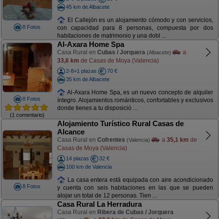
45 km de Albacete
El Callejón es un alojamiento cómodo y con servicios,
8 Fotos
con capacidad para 8 personas, compuesta por dos
habitaciones de matrimonio y una dobl ...
Al-Axara Home Spa
Casa Rural en
Cubas / Jorquera
a
(Albacete)
33,6 km
de Casas de Moya (Valencia)
2-8+1 plazas
70 €
35 km de Albacete
Al-Axara Home Spa, es un nuevo concepto de alquiler
8 Fotos
íntegro. Alojamientos románticos, confortables y exclusivos
donde tienes a tu disposició ...
(1 comentario)
Alojamiento Turístico Rural Casas de
Alcance
Casa Rural en
Cofrentes
a
35,1 km
de
(Valencia)
Casas de Moya (Valencia)
14 plazas
32 €
100 km de Valencia
La casa entera está equipada con aire acondicionado
8 Fotos
y cuenta con seis habitaciones en las que se pueden
alojar un total de 12 personas. Tien ...
Casa Rural La Herradura
Casa Rural en
Ribera de Cubas / Jorquera