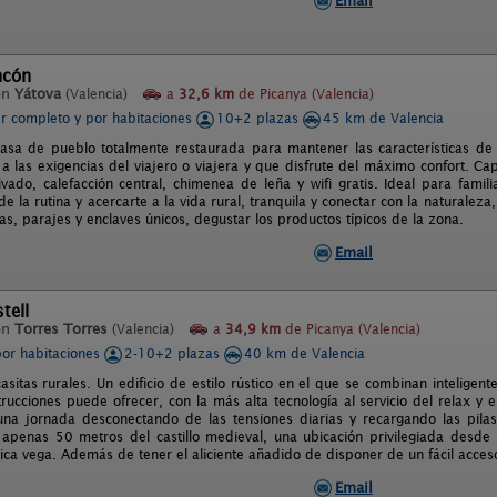
Email
ncón
en
Yátova
(Valencia)
a
32,6 km
de Picanya (Valencia)
er completo y por habitaciones
10+2 plazas
45 km de Valencia
sa de pueblo totalmente restaurada para mantener las características de l
a las exigencias del viajero o viajera y que disfrute del máximo confort. C
vado, calefacción central, chimenea de leña y wifi gratis. Ideal para famil
e la rutina y acercarte a la vida rural, tranquila y conectar con la natural
s, parajes y enclaves únicos, degustar los productos típicos de la zona.
Email
tell
en
Torres Torres
(Valencia)
a
34,9 km
de Picanya (Valencia)
por habitaciones
2-10+2 plazas
40 km de Valencia
asitas rurales. Un edificio de estilo rústico en el que se combinan inteligen
rucciones puede ofrecer, con la más alta tecnología al servicio del relax y el
na jornada desconectando de las tensiones diarias y recargando las pilas
 apenas 50 metros del castillo medieval, una ubicación privilegiada desde 
rica vega. Además de tener el aliciente añadido de disponer de un fácil acce
Email