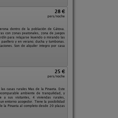
28 €
pers/noche
derona dentro de la población de Gátova.
ras con zonas peatonales, zona de juegos
rdín para relajarse leyendo o mirando las
o paellero y en verano; ducha y tumbonas.
ciones. Son de alquiler integro por casa
25 €
pers/noche
las casas rurales Mas de la Pinaeta. Este
ncomparable ambiente de tranquilidad, y
 a sus visitantes, 4 viviendas rurales,
un entorno acogedor. Tiene la posibilidad
s de la Pinaeta al completo desde 20 plazas