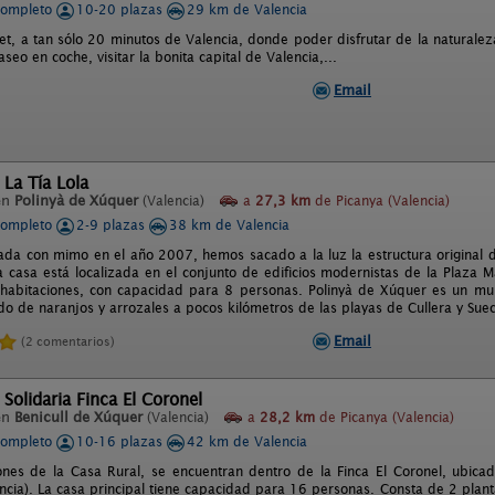
completo
10-20 plazas
29 km de Valencia
let, a tan sólo 20 minutos de Valencia, donde poder disfrutar de la naturale
seo en coche, visitar la bonita capital de Valencia,...
Email
 La Tía Lola
en
Polinyà de Xúquer
(Valencia)
a
27,3 km
de Picanya (Valencia)
completo
2-9 plazas
38 km de Valencia
ada con mimo en el año 2007, hemos sacado a la luz la estructura original 
La casa está localizada en el conjunto de edificios modernistas de la Plaza M
habitaciones, con capacidad para 8 personas. Polinyà de Xúquer es un mun
o de naranjos y arrozales a pocos kilómetros de las playas de Cullera y Sueca
Email
(2 comentarios)
 Solidaria Finca El Coronel
en
Benicull de Xúquer
(Valencia)
a
28,2 km
de Picanya (Valencia)
completo
10-16 plazas
42 km de Valencia
iones de la Casa Rural, se encuentran dentro de la Finca El Coronel, ubicad
ncia). La casa principal tiene capacidad para 16 personas. Consta de 2 planta