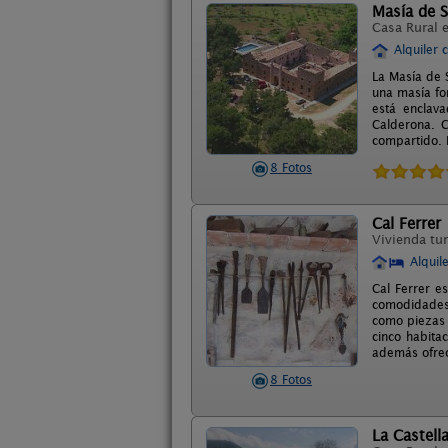
Masía de S
Casa Rural 
Alquiler 
La Masía de 
una masía fo
está enclava
Calderona. C
compartido. 
8 Fotos
Cal Ferrer
Vivienda tur
Alquil
Cal Ferrer e
comodidades,
como piezas 
cinco habita
además ofrec
8 Fotos
La Castell