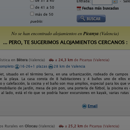
de 31 a 40
Entrada:
-
Sal
de 41 a 50
Fechas más buscadas
más de 50
pueblo:
No se han encontrado alojamientos en
Picanya
(Valencia)
... PERO, TE SUGERIMOS ALOJAMIENTOS CERCANOS :
ística en
Bétera
(Valencia)
a
24,3 km
de Picanya (Valencia)
completo
16-26+1 plazas
28 km de Valencia
let, situado en el término Serra, en una urbanización, rodeado de campos 
de la playa. La casa consta de 8 habitaciones y 4 baños uno de ellos en
o y calefacción, la cocina y el baño son muy amplios, especial para los que
 mobiliario de jardín, mesa de pin pon, una portería de fútbol, la piscina es
 al lado, está el río que se podría hacer excursiones en kayak, varias ruta
Email
os Rurales en
Olocau
(Valencia)
a
25,2 km
de Picanya (Valencia)