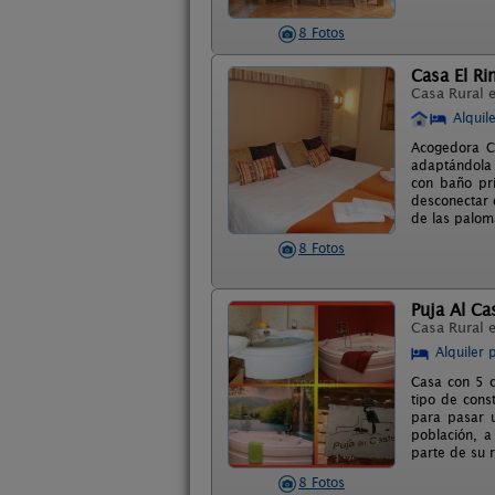
8 Fotos
Casa El Ri
Casa Rural 
Alquil
Acogedora Ca
adaptándola 
con baño pri
desconectar d
de las paloma
8 Fotos
Puja Al Cas
Casa Rural 
Alquiler 
Casa con 5 c
tipo de const
para pasar u
población, a
parte de su 
8 Fotos