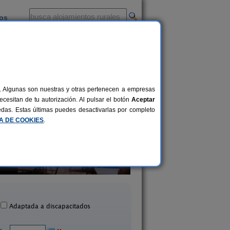
ios
-
al. Algunas son nuestras y otras pertenecen a empresas
cesitan de tu autorización. Al pulsar el botón
Aceptar
uedas. Estas últimas puedes desactivarlas por completo
CA DE COOKIES
.
Hotel Casa Babel
La Casona de Alba
26+5 pers.
39 €
Villalonga (Valencia)
Albaida (Valencia
desde
Adaptada a discapacitados