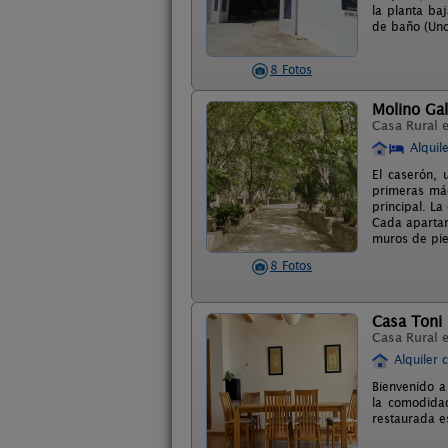
la planta ba
de baño (Uno
8 Fotos
Molino Ga
Casa Rural 
Alquil
El caserón, 
primeras máq
principal. La
Cada apartam
muros de pi
8 Fotos
Casa Toni
Casa Rural 
Alquiler 
Bienvenido a
la comodidad
restaurada e