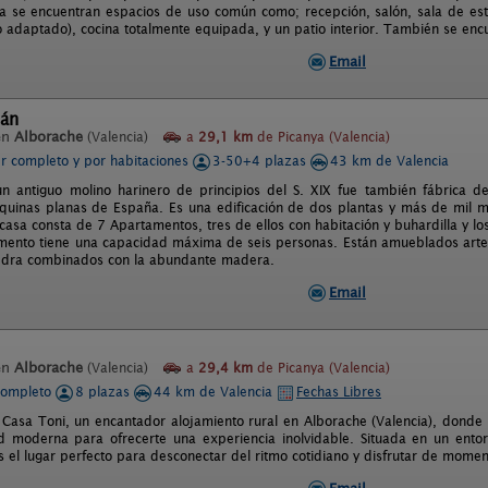
ja se encuentran espacios de uso común como; recepción, salón, sala de es
 adaptado), cocina totalmente equipada, y un patio interior. También se en
Email
lán
en
Alborache
(Valencia)
a
29,1 km
de Picanya (Valencia)
er completo y por habitaciones
3-50+4 plazas
43 km de Valencia
un antiguo molino harinero de principios del S. XIX fue también fábrica de
uinas planas de España. Es una edificación de dos plantas y más de mil me
 casa consta de 7 Apartamentos, tres de ellos con habitación y buhardilla y l
ento tiene una capacidad máxima de seis personas. Están amueblados artesa
edra combinados con la abundante madera.
Email
en
Alborache
(Valencia)
a
29,4 km
de Picanya (Valencia)
completo
8 plazas
44 km de Valencia
Fechas Libres
 Casa Toni, un encantador alojamiento rural en Alborache (Valencia), donde
 moderna para ofrecerte una experiencia inolvidable. Situada en un entorn
s el lugar perfecto para desconectar del ritmo cotidiano y disfrutar de mome