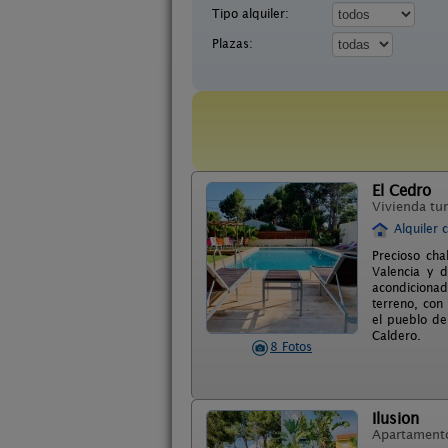
Tipo alquiler:
Plazas:
El Cedro
Vivienda tur
Alquiler 
Precioso cha
Valencia y 
acondicionad
terreno, con
el pueblo de
Caldero.
8 Fotos
Ilusion
Apartament