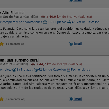
 Alto Palancia
en
Sot de Ferrer
(Castellón)
a
40,9 km
de Picanya (Valencia)
er completo y por habitaciones
2-6+1 plazas
45 km de Castellón
lto Palancia. Casa sencilla de agricultores del pueblo muy cuidada y cómoda,
 agradable y sentirse como en su casa. Dentro del casco urbano La casa está
abajo es un almacén.
Email
(1 comentario)
an Juan Turismo Rural
en
Altura
(Castellón)
a
44,7 km
de Picanya (Valencia)
completo
8+1 plazas
62 km de Castellón
Fechas Libres
an Juan es una masía fortificada. Sus torres y almenas la convierten en un e
e la Comunidad Valenciana. Se encuentra en el municipio de Altura, en Castel
egorbe, capital del Alto Palancia y un conjunto histórico y monumental de g
a tan solo 50 km de las ciudades de Valencia y Castellón, a 25 km de las 
Email
(3 comentarios)