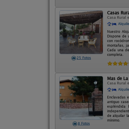
Casas Rura
Casa Rural 
Alquil
Nuestro Aloj
Dispone de u
con rocódrom
montañas, ja
Cada una de 
completa.
25 Fotos
Mas de La 
Casa Rural 
Alquil
Enclavadas e
antiguo cas
espléndida 
independient
de alquilar l
mínimo.
8 Fotos