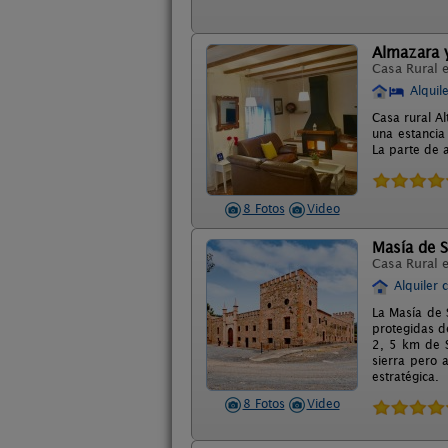
Almazara y
Casa Rural 
Alquil
Casa rural A
una estancia
La parte de 
8 Fotos
Video
Masía de S
Casa Rural 
Alquiler 
La Masía de S
protegidas d
2, 5 km de S
sierra pero 
estratégica.
8 Fotos
Video