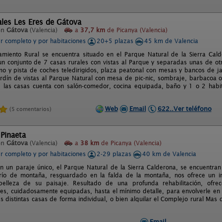
les Les Eres de Gátova
en
Gátova
(Valencia)
a
37,7 km
de Picanya (Valencia)
er completo y por habitaciones
20+5 plazas
45 km de Valencia
amiento Rural se encuentra situado en el Parque Natural de la Sierra Cal
n conjunto de 7 casas rurales con vistas al Parque y separadas unas de ot
o y pista de coches teledirigidos, plaza peatonal con mesas y bancos de ja
rdín de vistas al Parque Natural con mesa de pic-nic, sombraje, barbacoa 
las casas cuenta con salón-comedor, cocina equipada, baño y 1 o 2 habita
Web
Email
622..Ver teléfono
(5 comentarios)
Pinaeta
en
Gátova
(Valencia)
a
38 km
de Picanya (Valencia)
er completo y por habitaciones
2-29 plazas
40 km de Valencia
n un paraje único, el Parque Natural de la Sierra Calderona, se encuentran 
erío de montaña, resguardado en la falda de la montaña, nos ofrece un i
belleza de su paisaje. Resultado de una profunda rehabilitación, ofrece
es, cuidadosamente equipadas, hasta el mínimo detalle, para envolverle en 
as distintas casas de forma individual, o bien alquilar el Complejo rural Ma
Email