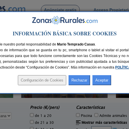
Anúnciate gratis
Acceso Propietar
Busca por pueblo
INFORMACIÓN BÁSICA SOBRE COOKIES
encia
> Picanya
de Picanya
de nuestro portal responsabilidad de
Mario Temprado Casas
.
o de información que se guarda en tu pc, smartphone o tablet al visitar el port
ecesarias para que todo funcione correctamente son las Cookies Técnicas y no ne
rias), personalizadas según tus preferencias y con publicidad ajustada a tus búsq
sactivación desde “Configuración de Cookies”. Más información en nuestra
POLÍTI
Casas Rurales Les Eres de Gátova
2 pers.
20+5 pers.
50 €
28 €
Gátova (Valencia)
e
desde
Precio (€/pers)
Características
de 1 a 20
Piscina
Admite animales
de 21 a 30
Mostrar más características