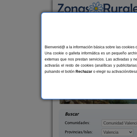
Busca por alojamiento
Alojamientos
>
Comunidad Valenciana
>
Val
Casas Rurales cerca 
Bienvenid@ a la información básica sobre las cookies 
Una cookie o galleta informática es un pequeño archiv
externas que nos prestan servicios. Las activadas y n
activarás el resto de cookies (analíticas y publicita
pulsando el botón
Rechazar
o elegir su activación/de
 Lago
La Casa del Lago
4 pers.
6+
40 €
ncia)
Anna (Valencia)
desde
desd
Buscar
Comunidades:
Provincias/Islas: