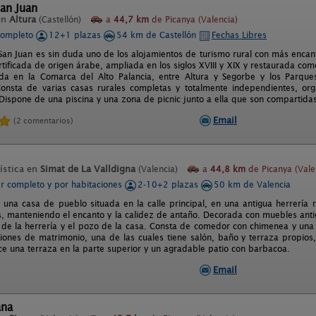
an Juan
en
Altura
(Castellón)
a
44,7 km
de Picanya (Valencia)
completo
12+1 plazas
54 km de Castellón
Fechas Libres
San Juan es sin duda uno de los alojamientos de turismo rural con más encanto
rtificada de origen árabe, ampliada en los siglos XVIII y XIX y restaurada c
da en la Comarca del Alto Palancia, entre Altura y Segorbe y los Parque
onsta de varias casas rurales completas y totalmente independientes, org
Dispone de una piscina y una zona de picnic junto a ella que son compartidas
Email
(2 comentarios)
ística en
Simat de La Valldigna
(Valencia)
a
44,8 km
de Picanya (Vale
er completo y por habitaciones
2-10+2 plazas
50 km de Valencia
s una casa de pueblo situada en la calle principal, en una antigua herrería 
 manteniendo el encanto y la calidez de antaño. Decorada con muebles anti
de la herrería y el pozo de la casa. Consta de comedor con chimenea y una
ciones de matrimonio, una de las cuales tiene salón, baño y terraza propio
e una terraza en la parte superior y un agradable patio con barbacoa.
Email
ana