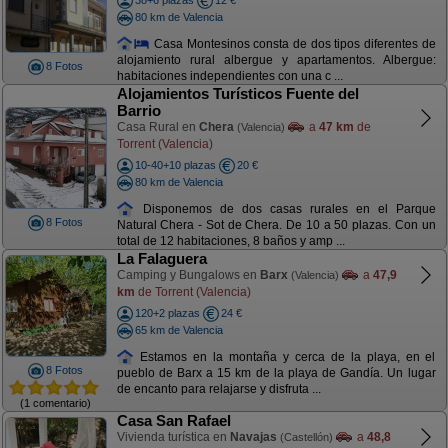
38+6 plazas
12 €
80 km de Valencia
Casa Montesinos consta de dos tipos diferentes de
alojamiento rural albergue y apartamentos. Albergue:
8 Fotos
habitaciones independientes con una c ...
Alojamientos Turísticos Fuente del
Barrio
Casa Rural en
Chera
a
47 km
de
(Valencia)
Torrent (Valencia)
10-40+10 plazas
20 €
80 km de Valencia
Disponemos de dos casas rurales en el Parque
8 Fotos
Natural Chera - Sot de Chera. De 10 a 50 plazas. Con un
total de 12 habitaciones, 8 baños y amp ...
La Falaguera
Camping y Bungalows en
Barx
a
47,9
(Valencia)
km
de Torrent (Valencia)
120+2 plazas
24 €
65 km de Valencia
Estamos en la montaña y cerca de la playa, en el
8 Fotos
pueblo de Barx a 15 km de la playa de Gandía. Un lugar
de encanto para relajarse y disfruta ...
(1 comentario)
Casa San Rafael
Vivienda turística en
Navajas
a
48,8
(Castellón)