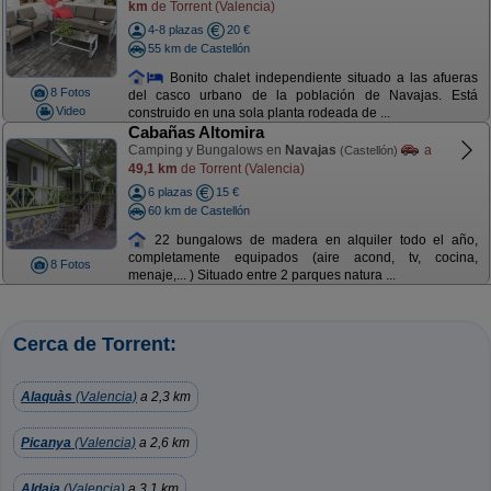
km
de Torrent (Valencia)
4-8 plazas
20 €
55 km de Castellón
Bonito chalet independiente situado a las afueras
8 Fotos
del casco urbano de la población de Navajas. Está
Video
construido en una sola planta rodeada de ...
Cabañas Altomira
Camping y Bungalows en
Navajas
a
(Castellón)
49,1 km
de Torrent (Valencia)
6 plazas
15 €
60 km de Castellón
22 bungalows de madera en alquiler todo el año,
completamente equipados (aire acond, tv, cocina,
8 Fotos
menaje,... ) Situado entre 2 parques natura ...
Cerca de Torrent:
Alaquàs
(Valencia)
a 2,3 km
Picanya
(Valencia)
a 2,6 km
Aldaia
(Valencia)
a 3,1 km