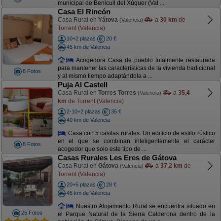
municipal de Benicull del Xúquer (Val ...
Casa El Rincón
Casa Rural en
Yátova
a
30 km
de
(Valencia)
Torrent (Valencia)
10+2 plazas
20 €
45 km de Valencia
Acogedora Casa de pueblo totalmente restaurada
para mantener las características de la vivienda tradicional
8 Fotos
y al mismo tiempo adaptándola a ...
Puja Al Castell
Casa Rural en
Torres Torres
a
35,4
(Valencia)
km
de Torrent (Valencia)
2-10+2 plazas
35 €
40 km de Valencia
Casa con 5 casitas rurales. Un edificio de estilo rústico
en el que se combinan inteligentemente el carácter
8 Fotos
acogedor que solo este tipo de ...
Casas Rurales Les Eres de Gátova
Casa Rural en
Gátova
a
37,2 km
de
(Valencia)
Torrent (Valencia)
20+5 plazas
28 €
45 km de Valencia
Nuestro Alojamiento Rural se encuentra situado en
25 Fotos
el Parque Natural de la Sierra Calderona dentro de la