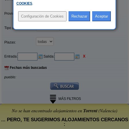
COOKIES
.
Provincias/Islas:
Tipo alquiler:
Plazas:
X
Entrada:
Salida:
Fechas más buscadas
pueblo:
MÁS FILTROS
No se han encontrado alojamientos en
Torrent
(Valencia)
... PERO, TE SUGERIMOS ALOJAMIENTOS CERCANOS
: