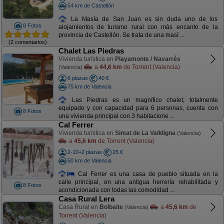
54 km de Castellón
La Masía de San Juan es sin duda uno de los
8 Fotos
alojamientos de turismo rural con más encanto de la
provincia de Castellón. Se trata de una masí ...
(2 comentarios)
Chalet Las Piedras
Vivienda turística en
Playamonte / Navarrés
a
44,6 km
de Torrent (Valencia)
(Valencia)
6 plazas
40 €
75 km de Valencia
Las Piedras es un magnífico chalet, totalmente
equipado y con capacidad para 6 personas, cuenta con
8 Fotos
una vivienda principal con 3 habitacione ...
Cal Ferrer
Vivienda turística en
Simat de La Valldigna
(Valencia)
a
45,6 km
de Torrent (Valencia)
2-10+2 plazas
25 €
50 km de Valencia
Cal Ferrer es una casa de pueblo situada en la
calle principal, en una antigua herrería rehabilitada y
8 Fotos
acondicionada con todas las comodidad ...
Casa Rural Lera
Casa Rural en
Bolbaite
a
45,6 km
de
(Valencia)
Torrent (Valencia)