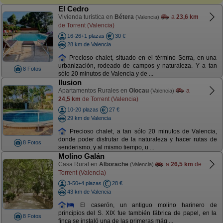
El Cedro
Vivienda turística en
Bétera
a
23,6 km
(Valencia)
de Torrent (Valencia)
16-26+1 plazas
30 €
28 km de Valencia
Precioso chalet, situado en el término Serra, en una
urbanización, rodeado de campos y naturaleza. Y a tan
8 Fotos
sólo 20 minutos de Valencia y de ...
Ilusion
Apartamentos Rurales en
Olocau
a
(Valencia)
24,5 km
de Torrent (Valencia)
10-20 plazas
27 €
29 km de Valencia
Precioso chalet, a tan sólo 20 minutos de Valencia,
donde poder disfrutar de la naturaleza y hacer rutas de
8 Fotos
senderismo, y al mismo tiempo, u ...
Molino Galán
Casa Rural en
Alborache
a
26,5 km
de
(Valencia)
Torrent (Valencia)
3-50+4 plazas
28 €
43 km de Valencia
El caserón, un antiguo molino harinero de
principios del S. XIX fue también fábrica de papel, en la
8 Fotos
finca se instaló una de las primeras máq ...