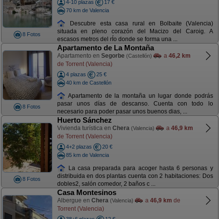
4-10 plazas
17 €
70 km de Valencia
Descubre esta casa rural en Bolbaite (Valencia)
situada en pleno corazón del Macizo del Caroig. A
8 Fotos
escasos metros del rÍo donde se forma una ...
Apartamento de La Montaña
Apartamento en
Segorbe
a
46,2 km
(Castellón)
de Torrent (Valencia)
4 plazas
25 €
40 km de Castellón
Apartamento de la montaña un lugar donde podrás
pasar unos días de descanso. Cuenta con todo lo
8 Fotos
necesario para poder pasar unos buenos dias, ...
Huerto Sánchez
Vivienda turística en
Chera
a
46,9 km
(Valencia)
de Torrent (Valencia)
4+2 plazas
20 €
85 km de Valencia
La casa preparada para acoger hasta 6 personas y
distribuida en dos plantas cuenta con 2 habitaciones: Dos
8 Fotos
dobles2, salón comedor, 2 baños c ...
Casa Montesinos
Albergue en
Chera
a
46,9 km
de
(Valencia)
Torrent (Valencia)