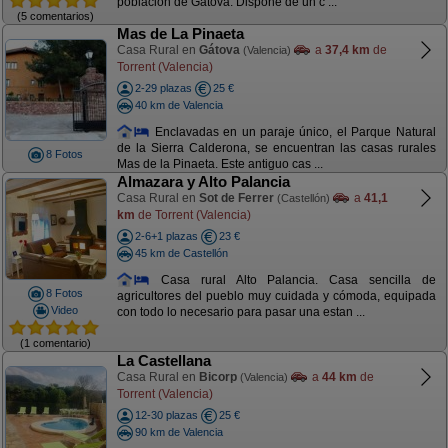
población de Gátova. Dispone de un c ...
(5 comentarios)
Mas de La Pinaeta
Casa Rural en
Gátova
a
37,4 km
de
(Valencia)
Torrent (Valencia)
2-29 plazas
25 €
40 km de Valencia
Enclavadas en un paraje único, el Parque Natural
de la Sierra Calderona, se encuentran las casas rurales
8 Fotos
Mas de la Pinaeta. Este antiguo cas ...
Almazara y Alto Palancia
Casa Rural en
Sot de Ferrer
a
41,1
(Castellón)
km
de Torrent (Valencia)
2-6+1 plazas
23 €
45 km de Castellón
Casa rural Alto Palancia. Casa sencilla de
8 Fotos
agricultores del pueblo muy cuidada y cómoda, equipada
Video
con todo lo necesario para pasar una estan ...
(1 comentario)
La Castellana
Casa Rural en
Bicorp
a
44 km
de
(Valencia)
Torrent (Valencia)
12-30 plazas
25 €
90 km de Valencia