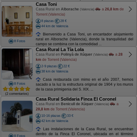
Casa Toni
Casa Rural en
Alborache
a
26,8 km
de
(Valencia)
Torrent (Valencia)
8 plazas
28 €
44 km de Valencia
Bienvenido a Casa Toni, un encantador alojamiento
rural en Alborache (Valencia), donde la tranquilidad del
8 Fotos
campo se combina con la comodidad ...
Casa Rural La Tía Lola
Casa Rural en
Polinyà de Xúquer
a
28
(Valencia)
km
de Torrent (Valencia)
2-9 plazas
22 €
38 km de Valencia
Casa restaurada con mimo en el año 2007, hemos
8 Fotos
sacado a la luz la estructura original de 1904 y los muros
de la casa primigenia del S. XIX. ...
(2 comentarios)
Casa Rural Solidaria Finca El Coronel
Casa Rural en
Benicull de Xúquer
a
(Valencia)
28,8 km
de Torrent (Valencia)
10-16 plazas
33 €
42 km de Valencia
Las instalaciones de la Casa Rural, se encuentran
dentro de la Finca El Coronel, ubicada en el término
8 Fotos