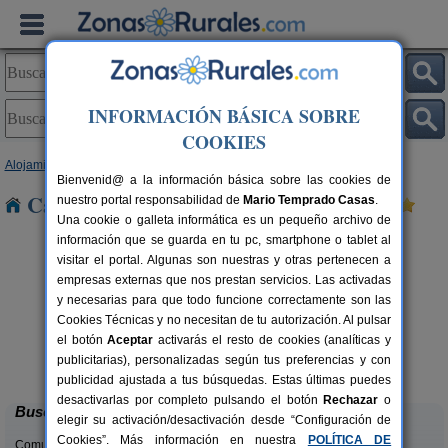
INFORMACIÓN BÁSICA SOBRE
COOKIES
Alojamientos
>
Comunidad Valenciana
>
Valencia
> Torrent
Bienvenid@ a la información básica sobre las cookies de
Casas Rurales cerca de Torrent
nuestro portal responsabilidad de
Mario Temprado Casas
.
Una cookie o galleta informática es un pequeño archivo de
información que se guarda en tu pc, smartphone o tablet al
visitar el portal. Algunas son nuestras y otras pertenecen a
empresas externas que nos prestan servicios. Las activadas
y necesarias para que todo funcione correctamente son las
Cookies Técnicas y no necesitan de tu autorización. Al pulsar
el botón
Aceptar
activarás el resto de cookies (analíticas y
La Casa del Lago
C
rs.
6+2 pers.
publicitarias), personalizadas según tus preferencias y con
 €
50 €
Anna (Valencia)
desde
publicidad ajustada a tus búsquedas. Estas últimas puedes
desactivarlas por completo pulsando el botón
Rechazar
o
Buscar
elegir su activación/desactivación desde “Configuración de
Cookies”. Más información en nuestra
POLÍTICA DE
Comunidades: