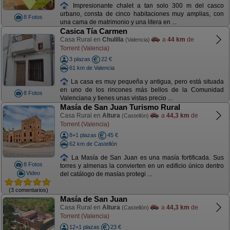
Impresionante chalet a tan solo 300 m del casco
urbano, consta de cinco habitaciones muy amplias, con
8 Fotos
una cama de matrimonio y una litera en ...
Casica Tía Carmen
Casa Rural en
Chulilla
a
44 km
de
(Valencia)
Torrent (Valencia)
3 plazas
22 €
61 km de Valencia
La casa es muy pequeña y antigua, pero está situada
en uno de los rincones más bellos de la Comunidad
8 Fotos
Valenciana y tienes unas vistas precio ...
Masía de San Juan Turismo Rural
Casa Rural en
Altura
a
44,3 km
de
(Castellón)
Torrent (Valencia)
8+1 plazas
45 €
62 km de Castellón
La Masía de San Juan es una masía fortificada. Sus
8 Fotos
torres y almenas la convierten en un edificio único dentro
Video
del catálogo de masías protegi ...
(3 comentarios)
Masía de San Juan
Casa Rural en
Altura
a
44,3 km
de
(Castellón)
Torrent (Valencia)
12+1 plazas
23 €