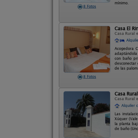
mínimo.
8 Fotos
Casa El Ri
Casa Rural 
Alquil
Acogedora Ca
adaptándola 
con baño pri
desconectar d
de las paloma
8 Fotos
Casa Rural
Casa Rural 
Alquiler 
Las instalac
Xúquer (Vale
la planta ba
de baño (Uno