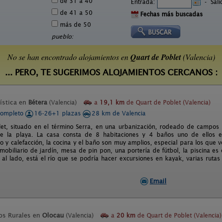
de 31 a 40
Entrada:
-
Sal
de 41 a 50
Fechas más buscadas
más de 50
pueblo:
No se han encontrado alojamientos en
Quart de Poblet
(Valencia)
... PERO, TE SUGERIMOS ALOJAMIENTOS CERCANOS :
ística en
Bétera
(Valencia)
a
19,1 km
de Quart de Poblet (Valencia)
completo
16-26+1 plazas
28 km de Valencia
let, situado en el término Serra, en una urbanización, rodeado de campos 
de la playa. La casa consta de 8 habitaciones y 4 baños uno de ellos en
o y calefacción, la cocina y el baño son muy amplios, especial para los que
 mobiliario de jardín, mesa de pin pon, una portería de fútbol, la piscina es
 al lado, está el río que se podría hacer excursiones en kayak, varias ruta
Email
os Rurales en
Olocau
(Valencia)
a
20 km
de Quart de Poblet (Valencia)