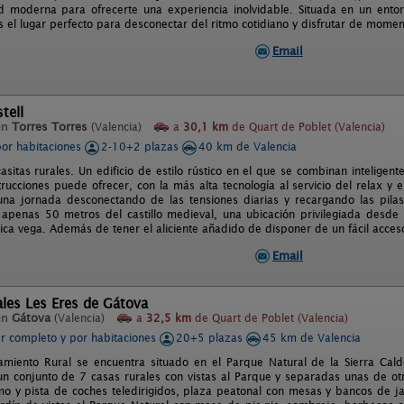
 moderna para ofrecerte una experiencia inolvidable. Situada en un entorn
s el lugar perfecto para desconectar del ritmo cotidiano y disfrutar de mome
Email
tell
en
Torres Torres
(Valencia)
a
30,1 km
de Quart de Poblet (Valencia)
por habitaciones
2-10+2 plazas
40 km de Valencia
asitas rurales. Un edificio de estilo rústico en el que se combinan inteligen
rucciones puede ofrecer, con la más alta tecnología al servicio del relax y el
na jornada desconectando de las tensiones diarias y recargando las pilas
 apenas 50 metros del castillo medieval, una ubicación privilegiada desde 
rica vega. Además de tener el aliciente añadido de disponer de un fácil acce
Email
les Les Eres de Gátova
en
Gátova
(Valencia)
a
32,5 km
de Quart de Poblet (Valencia)
er completo y por habitaciones
20+5 plazas
45 km de Valencia
amiento Rural se encuentra situado en el Parque Natural de la Sierra Cal
n conjunto de 7 casas rurales con vistas al Parque y separadas unas de ot
o y pista de coches teledirigidos, plaza peatonal con mesas y bancos de ja