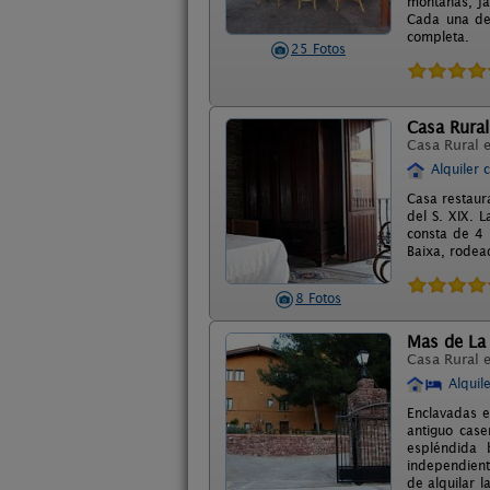
montañas, ja
Cada una de 
completa.
25 Fotos
Casa Rural
Casa Rural 
Alquiler 
Casa restaur
del S. XIX. 
consta de 4 
Baixa, rodead
8 Fotos
Mas de La 
Casa Rural 
Alquil
Enclavadas e
antiguo cas
espléndida 
independient
de alquilar l