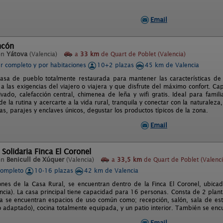
Email
ncón
en
Yátova
(Valencia)
a
33 km
de Quart de Poblet (Valencia)
er completo y por habitaciones
10+2 plazas
45 km de Valencia
sa de pueblo totalmente restaurada para mantener las características de l
a las exigencias del viajero o viajera y que disfrute del máximo confort. C
vado, calefacción central, chimenea de leña y wifi gratis. Ideal para famil
e la rutina y acercarte a la vida rural, tranquila y conectar con la natural
s, parajes y enclaves únicos, degustar los productos típicos de la zona.
Email
 Solidaria Finca El Coronel
en
Benicull de Xúquer
(Valencia)
a
33,5 km
de Quart de Poblet (Valenci
completo
10-16 plazas
42 km de Valencia
iones de la Casa Rural, se encuentran dentro de la Finca El Coronel, ubicad
ncia). La casa principal tiene capacidad para 16 personas. Consta de 2 planta
ja se encuentran espacios de uso común como; recepción, salón, sala de es
 adaptado), cocina totalmente equipada, y un patio interior. También se en
Email