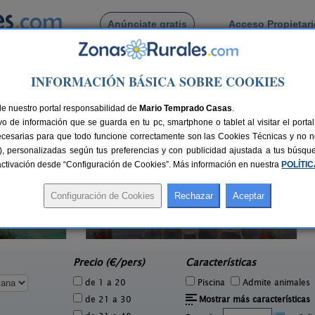
Anúnciate gratis
Acceso Propietar
Busca por pueblo
INFORMACIÓN BÁSICA SOBRE COOKIES
encia
> Quart de Poblet
de Quart de Poblet
de nuestro portal responsabilidad de
Mario Temprado Casas
.
o de información que se guarda en tu pc, smartphone o tablet al visitar el port
ecesarias para que todo funcione correctamente son las Cookies Técnicas y no ne
rias), personalizadas según tus preferencias y con publicidad ajustada a tus búsq
sactivación desde “Configuración de Cookies”. Más información en nuestra
POLÍTI
Casas Rurales Les Eres de Gátova
2 pers.
20+5 pers.
50 €
28 €
Gátova (Valencia)
e
desde
Precio (€/pers)
Características
de 1 a 20
Piscina
Admite animales
de 21 a 30
Mostrar más características