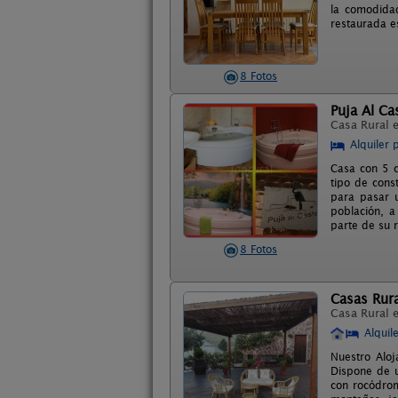
la comodidad
restaurada e
8 Fotos
Puja Al Cas
Casa Rural 
Alquiler 
Casa con 5 c
tipo de const
para pasar u
población, a
parte de su 
8 Fotos
Casas Rura
Casa Rural 
Alquil
Nuestro Aloj
Dispone de u
con rocódrom