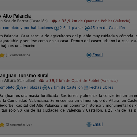
 Alto Palancia
en
Sot de Ferrer
(Castellón)
a
35,9 km
de Quart de Poblet (Valencia)
er completo y por habitaciones
2-6+1 plazas
45 km de Castellón
lto Palancia. Casa sencilla de agricultores del pueblo muy cuidada y cómoda,
 agradable y sentirse como en su casa. Dentro del casco urbano La casa está
abajo es un almacén.
Email
(1 comentario)
an Juan Turismo Rural
en
Altura
(Castellón)
a
39,5 km
de Quart de Poblet (Valencia)
completo
8+1 plazas
62 km de Castellón
Fechas Libres
an Juan es una masía fortificada. Sus torres y almenas la convierten en un e
e la Comunidad Valenciana. Se encuentra en el municipio de Altura, en Castel
egorbe, capital del Alto Palancia y un conjunto histórico y monumental de g
a tan solo 50 km de las ciudades de Valencia y Castellón, a 25 km de las 
Email
(3 comentarios)