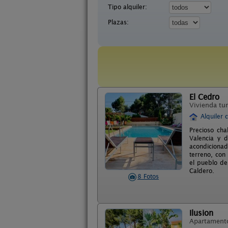
Tipo alquiler:
Plazas:
El Cedro
Vivienda tur
Alquiler 
Precioso cha
Valencia y 
acondicionad
terreno, con
el pueblo de
Caldero.
8 Fotos
Ilusion
Apartament