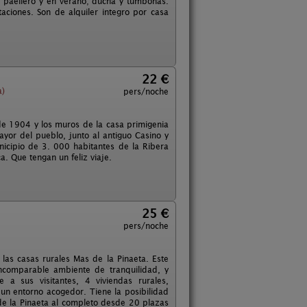
o paellero y en verano; ducha y tumbonas.
ciones. Son de alquiler integro por casa
22 €
a)
pers/noche
de 1904 y los muros de la casa primigenia
ayor del pueblo, junto al antiguo Casino y
icipio de 3. 000 habitantes de la Ribera
. Que tengan un feliz viaje.
25 €
pers/noche
las casas rurales Mas de la Pinaeta. Este
ncomparable ambiente de tranquilidad, y
 a sus visitantes, 4 viviendas rurales,
un entorno acogedor. Tiene la posibilidad
s de la Pinaeta al completo desde 20 plazas