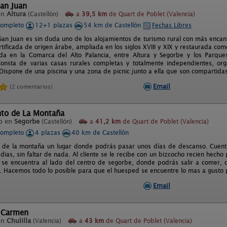
an Juan
en
Altura
(Castellón)
a
39,5 km
de Quart de Poblet (Valencia)
completo
12+1 plazas
54 km de Castellón
Fechas Libres
San Juan es sin duda uno de los alojamientos de turismo rural con más encanto
rtificada de origen árabe, ampliada en los siglos XVIII y XIX y restaurada c
da en la Comarca del Alto Palancia, entre Altura y Segorbe y los Parque
onsta de varias casas rurales completas y totalmente independientes, org
Dispone de una piscina y una zona de picnic junto a ella que son compartidas
Email
(2 comentarios)
to de La Montaña
o en
Segorbe
(Castellón)
a
41,2 km
de Quart de Poblet (Valencia)
completo
4 plazas
40 km de Castellón
de la montaña un lugar donde podrás pasar unos días de descanso. Cuenta
ias, sin faltar de nada. Al cliente se le recibe con un bizcocho recien hecho 
se encuentra al lado del centro de segorbe, donde podrás salir a comer,
 Hacemos todo lo posible para que el huesped se encuentre lo mas a gusto 
Email
a Carmen
en
Chulilla
(Valencia)
a
43 km
de Quart de Poblet (Valencia)