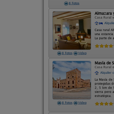
8 Fotos
Almazara y
Casa Rural 
Alquil
Casa rural A
una estancia
La parte de 
8 Fotos
Video
Masía de S
Casa Rural 
Alquiler 
La Masía de S
protegidas d
2, 5 km de S
sierra pero 
estratégica.
8 Fotos
Video