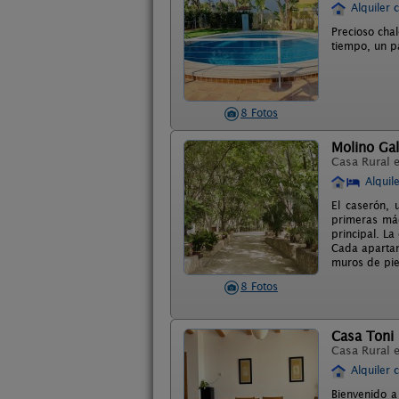
Alquiler 
Precioso cha
tiempo, un pa
8 Fotos
Molino Ga
Casa Rural 
Alquil
El caserón, 
primeras máq
principal. La
Cada apartam
muros de pi
8 Fotos
Casa Toni
Casa Rural 
Alquiler 
Bienvenido a