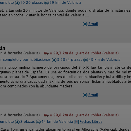
completo
10-20 plazas
29 km de Valencia
let, a tan sólo 20 minutos de Valencia, donde poder disfrutar de la naturale
seo en coche, visitar la bonita capital de Valencia,...
Email
lán
en
Alborache
(Valencia)
a
29,3 km
de Quart de Poblet (Valencia)
er completo y por habitaciones
3-50+4 plazas
43 km de Valencia
un antiguo molino harinero de principios del S. XIX fue también fábrica de
uinas planas de España. Es una edificación de dos plantas y más de mil me
 casa consta de 7 Apartamentos, tres de ellos con habitación y buhardilla y l
ento tiene una capacidad máxima de seis personas. Están amueblados artesa
edra combinados con la abundante madera.
Email
en
Alborache
(Valencia)
a
29,8 km
de Quart de Poblet (Valencia)
completo
8 plazas
44 km de Valencia
Fechas Libres
 Casa Toni, un encantador alojamiento rural en Alborache (Valencia), donde