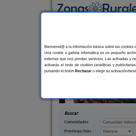
Busca por alojamiento
Alojamientos
>
Comunidad Valenciana
>
Val
Casas Rurales cerca 
Bienvenid@ a la información básica sobre las cookies 
Una cookie o galleta informática es un pequeño archiv
externas que nos prestan servicios. Las activadas y n
activarás el resto de cookies (analíticas y publicita
pulsando el botón
Rechazar
o elegir su activación/de
 Lago
La Casa del Lago
4 pers.
6+
40 €
ncia)
Anna (Valencia)
desde
desd
Buscar
Comunidades:
Provincias/Islas: