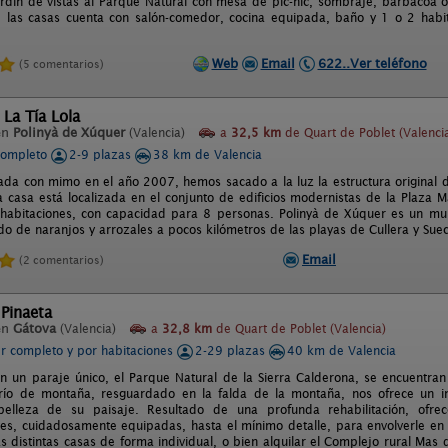
rdín de vistas al Parque Natural con mesa de pic-nic, sombraje, barbacoa 
las casas cuenta con salón-comedor, cocina equipada, baño y 1 o 2 habita
Web
Email
622..Ver teléfono
(5 comentarios)
 La Tía Lola
en
Polinyà de Xúquer
(Valencia)
a
32,5 km
de Quart de Poblet (Valenci
completo
2-9 plazas
38 km de Valencia
ada con mimo en el año 2007, hemos sacado a la luz la estructura original 
La casa está localizada en el conjunto de edificios modernistas de la Plaza M
habitaciones, con capacidad para 8 personas. Polinyà de Xúquer es un mun
o de naranjos y arrozales a pocos kilómetros de las playas de Cullera y Sueca
Email
(2 comentarios)
Pinaeta
en
Gátova
(Valencia)
a
32,8 km
de Quart de Poblet (Valencia)
er completo y por habitaciones
2-29 plazas
40 km de Valencia
n un paraje único, el Parque Natural de la Sierra Calderona, se encuentran 
erío de montaña, resguardado en la falda de la montaña, nos ofrece un i
belleza de su paisaje. Resultado de una profunda rehabilitación, ofrece
es, cuidadosamente equipadas, hasta el mínimo detalle, para envolverle en 
as distintas casas de forma individual, o bien alquilar el Complejo rural Ma