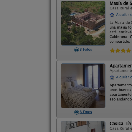
Masía de S
Casa Rural 
Alquiler 
La Masía de 
una masía fo
está enclava
Calderona. C
compartido. 
8 Fotos
Apartamen
Apartament
Alquiler 
Apartamento 
unos buenos d
apartamento 
eso andando.
8 Fotos
Casica Tí
Casa Rural 