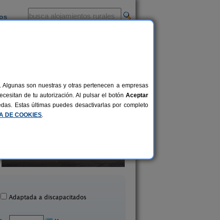
ios
-
al. Algunas son nuestras y otras pertenecen a empresas
cesitan de tu autorización. Al pulsar el botón
Aceptar
uedas. Estas últimas puedes desactivarlas por completo
CA DE COOKIES
.
Casa Rural El Carrascal
La Falaguera
2-8 pers.
25 €
Anna (Valencia)
Barx (Valencia)
desde
Adaptada a discapacitados