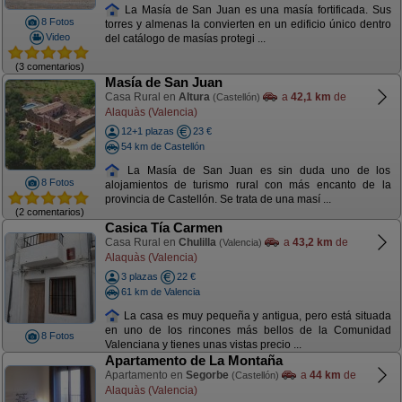
La Masía de San Juan es una masía fortificada. Sus
8 Fotos
torres y almenas la convierten en un edificio único dentro
Video
del catálogo de masías protegi ...
(3 comentarios)
Masía de San Juan
Casa Rural en
Altura
a
42,1 km
de
(Castellón)
Alaquàs (Valencia)
12+1 plazas
23 €
54 km de Castellón
La Masía de San Juan es sin duda uno de los
8 Fotos
alojamientos de turismo rural con más encanto de la
provincia de Castellón. Se trata de una masí ...
(2 comentarios)
Casica Tía Carmen
Casa Rural en
Chulilla
a
43,2 km
de
(Valencia)
Alaquàs (Valencia)
3 plazas
22 €
61 km de Valencia
La casa es muy pequeña y antigua, pero está situada
en uno de los rincones más bellos de la Comunidad
8 Fotos
Valenciana y tienes unas vistas precio ...
Apartamento de La Montaña
Apartamento en
Segorbe
a
44 km
de
(Castellón)
Alaquàs (Valencia)