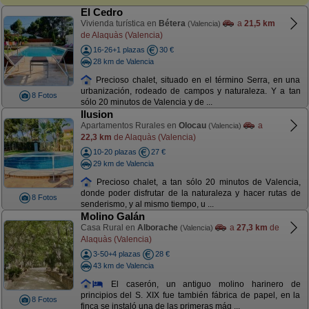
El Cedro
Vivienda turística en
Bétera
a
21,5 km
(Valencia)
de Alaquàs (Valencia)
16-26+1 plazas
30 €
28 km de Valencia
Precioso chalet, situado en el término Serra, en una
urbanización, rodeado de campos y naturaleza. Y a tan
8 Fotos
sólo 20 minutos de Valencia y de ...
Ilusion
Apartamentos Rurales en
Olocau
a
(Valencia)
22,3 km
de Alaquàs (Valencia)
10-20 plazas
27 €
29 km de Valencia
Precioso chalet, a tan sólo 20 minutos de Valencia,
donde poder disfrutar de la naturaleza y hacer rutas de
8 Fotos
senderismo, y al mismo tiempo, u ...
Molino Galán
Casa Rural en
Alborache
a
27,3 km
de
(Valencia)
Alaquàs (Valencia)
3-50+4 plazas
28 €
43 km de Valencia
El caserón, un antiguo molino harinero de
principios del S. XIX fue también fábrica de papel, en la
8 Fotos
finca se instaló una de las primeras máq ...