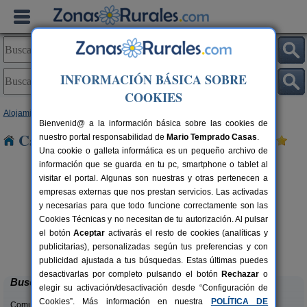
INFORMACIÓN BÁSICA SOBRE
COOKIES
Alojamientos
>
Comunidad Valenciana
>
Valencia
> Alaquàs
Bienvenid@ a la información básica sobre las cookies de
Casas Rurales cerca de Alaquàs
nuestro portal responsabilidad de
Mario Temprado Casas
.
Una cookie o galleta informática es un pequeño archivo de
información que se guarda en tu pc, smartphone o tablet al
visitar el portal. Algunas son nuestras y otras pertenecen a
empresas externas que nos prestan servicios. Las activadas
y necesarias para que todo funcione correctamente son las
Cookies Técnicas y no necesitan de tu autorización. Al pulsar
el botón
Aceptar
activarás el resto de cookies (analíticas y
Cabaña del Lago
C
rs.
4 pers.
publicitarias), personalizadas según tus preferencias y con
 €
40 €
Anna (Valencia)
desde
publicidad ajustada a tus búsquedas. Estas últimas puedes
desactivarlas por completo pulsando el botón
Rechazar
o
Buscar
elegir su activación/desactivación desde “Configuración de
Cookies”. Más información en nuestra
POLÍTICA DE
Comunidades: