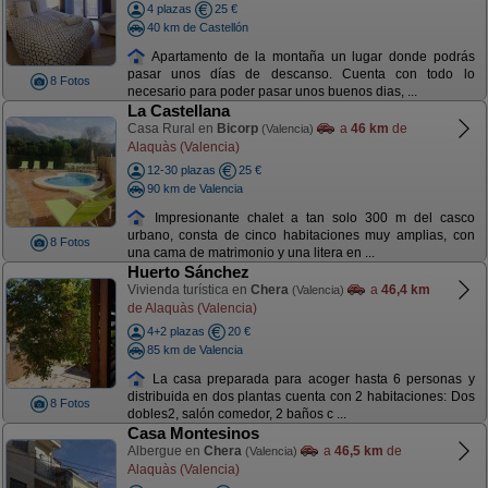
4 plazas
25 €
40 km de Castellón
Apartamento de la montaña un lugar donde podrás
pasar unos días de descanso. Cuenta con todo lo
8 Fotos
necesario para poder pasar unos buenos dias, ...
La Castellana
Casa Rural en
Bicorp
a
46 km
de
(Valencia)
Alaquàs (Valencia)
12-30 plazas
25 €
90 km de Valencia
Impresionante chalet a tan solo 300 m del casco
urbano, consta de cinco habitaciones muy amplias, con
8 Fotos
una cama de matrimonio y una litera en ...
Huerto Sánchez
Vivienda turística en
Chera
a
46,4 km
(Valencia)
de Alaquàs (Valencia)
4+2 plazas
20 €
85 km de Valencia
La casa preparada para acoger hasta 6 personas y
distribuida en dos plantas cuenta con 2 habitaciones: Dos
8 Fotos
dobles2, salón comedor, 2 baños c ...
Casa Montesinos
Albergue en
Chera
a
46,5 km
de
(Valencia)
Alaquàs (Valencia)