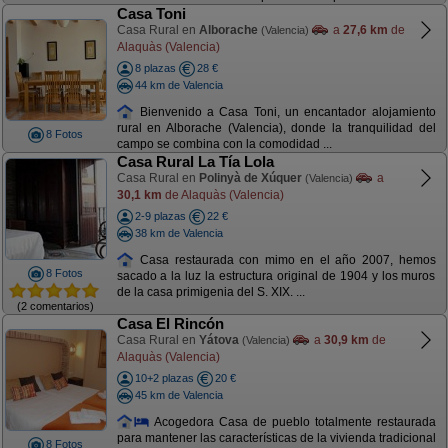
Casa Toni
Casa Rural en
Alborache
a
27,6 km
de
(Valencia)
Alaquàs (Valencia)
8 plazas
28 €
44 km de Valencia
Bienvenido a Casa Toni, un encantador alojamiento
rural en Alborache (Valencia), donde la tranquilidad del
8 Fotos
campo se combina con la comodidad ...
Casa Rural La Tía Lola
Casa Rural en
Polinyà de Xúquer
a
(Valencia)
30,1 km
de Alaquàs (Valencia)
2-9 plazas
22 €
38 km de Valencia
Casa restaurada con mimo en el año 2007, hemos
8 Fotos
sacado a la luz la estructura original de 1904 y los muros
de la casa primigenia del S. XIX. ...
(2 comentarios)
Casa El Rincón
Casa Rural en
Yátova
a
30,9 km
de
(Valencia)
Alaquàs (Valencia)
10+2 plazas
20 €
45 km de Valencia
Acogedora Casa de pueblo totalmente restaurada
para mantener las características de la vivienda tradicional
8 Fotos