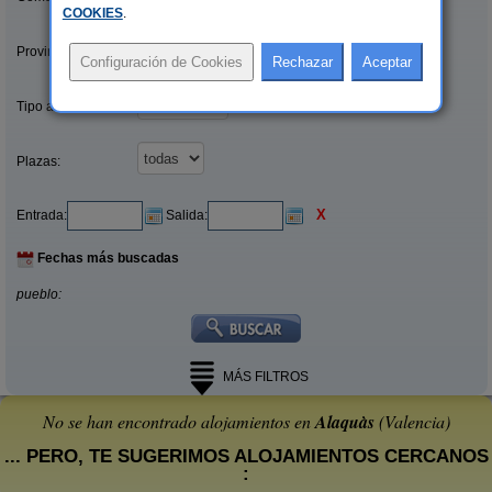
COOKIES
.
Provincias/Islas:
Tipo alquiler:
Plazas:
X
Entrada:
Salida:
Fechas más buscadas
pueblo:
MÁS FILTROS
No se han encontrado alojamientos en
Alaquàs
(Valencia)
... PERO, TE SUGERIMOS ALOJAMIENTOS CERCANOS
: