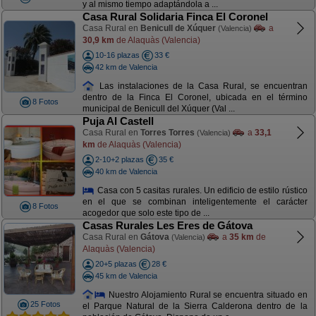
y al mismo tiempo adaptándola a ...
Casa Rural Solidaria Finca El Coronel
Casa Rural en
Benicull de Xúquer
a
(Valencia)
30,9 km
de Alaquàs (Valencia)
10-16 plazas
33 €
42 km de Valencia
Las instalaciones de la Casa Rural, se encuentran
dentro de la Finca El Coronel, ubicada en el término
8 Fotos
municipal de Benicull del Xúquer (Val ...
Puja Al Castell
Casa Rural en
Torres Torres
a
33,1
(Valencia)
km
de Alaquàs (Valencia)
2-10+2 plazas
35 €
40 km de Valencia
Casa con 5 casitas rurales. Un edificio de estilo rústico
en el que se combinan inteligentemente el carácter
8 Fotos
acogedor que solo este tipo de ...
Casas Rurales Les Eres de Gátova
Casa Rural en
Gátova
a
35 km
de
(Valencia)
Alaquàs (Valencia)
20+5 plazas
28 €
45 km de Valencia
Nuestro Alojamiento Rural se encuentra situado en
25 Fotos
el Parque Natural de la Sierra Calderona dentro de la