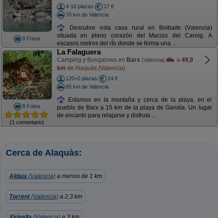
4-10 plazas
17 €
70 km de Valencia
Descubre esta casa rural en Bolbaite (Valencia)
situada en pleno corazón del Macizo del Caroig. A
8 Fotos
escasos metros del rÍo donde se forma una ...
La Falaguera
Camping y Bungalows en
Barx
a
49,9
(Valencia)
km
de Alaquàs (Valencia)
120+2 plazas
24 €
65 km de Valencia
Estamos en la montaña y cerca de la playa, en el
8 Fotos
pueblo de Barx a 15 km de la playa de Gandía. Un lugar
de encanto para relajarse y disfruta ...
(1 comentario)
Cerca de Alaquàs:
Aldaia
(Valencia)
a menos de 1 km
Torrent
(Valencia)
a 2,3 km
Xirivella
(Valencia)
a 3 km