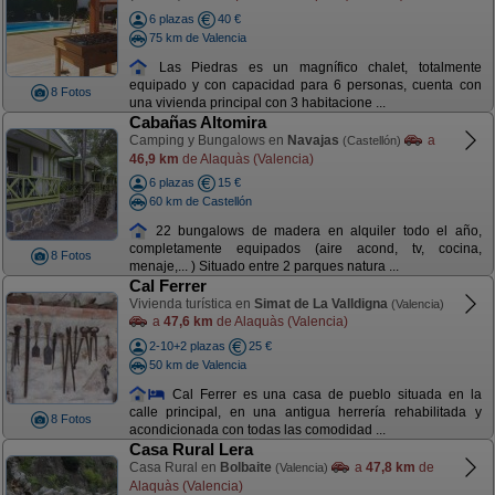
6 plazas
40 €
75 km de Valencia
Las Piedras es un magnífico chalet, totalmente
equipado y con capacidad para 6 personas, cuenta con
8 Fotos
una vivienda principal con 3 habitacione ...
Cabañas Altomira
Camping y Bungalows en
Navajas
a
(Castellón)
46,9 km
de Alaquàs (Valencia)
6 plazas
15 €
60 km de Castellón
22 bungalows de madera en alquiler todo el año,
completamente equipados (aire acond, tv, cocina,
8 Fotos
menaje,... ) Situado entre 2 parques natura ...
Cal Ferrer
Vivienda turística en
Simat de La Valldigna
(Valencia)
a
47,6 km
de Alaquàs (Valencia)
2-10+2 plazas
25 €
50 km de Valencia
Cal Ferrer es una casa de pueblo situada en la
calle principal, en una antigua herrería rehabilitada y
8 Fotos
acondicionada con todas las comodidad ...
Casa Rural Lera
Casa Rural en
Bolbaite
a
47,8 km
de
(Valencia)
Alaquàs (Valencia)