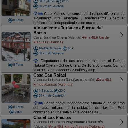
38+6 plazas
12 €
80 km de Valencia
Casa Montesinos consta de dos tipos diferentes de
alojamiento rural albergue y apartamentos. Albergue:
8 Fotos
habitaciones independientes con una c ...
Alojamientos Turísticos Fuente del
Barrio
Casa Rural en
Chera
a
46,6 km
de
(Valencia)
Alaquàs (Valencia)
10-40+10 plazas
20 €
80 km de Valencia
Disponemos de dos casas rurales en el Parque
8 Fotos
Natural Chera - Sot de Chera. De 10 a 50 plazas. Con un
total de 12 habitaciones, 8 baños y amp ...
Casa San Rafael
Vivienda turística en
Navajas
a
46,6
(Castellón)
km
de Alaquàs (Valencia)
4-8 plazas
20 €
55 km de Castellón
Bonito chalet independiente situado a las afueras
8 Fotos
del casco urbano de la población de Navajas. Está
Video
construido en una sola planta rodeada de ...
Chalet Las Piedras
Vivienda turística en
Playamonte / Navarrés
a
46,8 km
de Alaquàs (Valencia)
(Valencia)