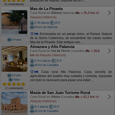
población de Gátova. Dispone de un c ...
(5 comentarios)
Mas de La Pinaeta
Casa Rural en
Gátova
a
35,3 km
de
(Valencia)
Alaquàs (Valencia)
2-29 plazas
25 €
40 km de Valencia
Enclavadas en un paraje único, el Parque Natural
de la Sierra Calderona, se encuentran las casas rurales
8 Fotos
Mas de la Pinaeta. Este antiguo cas ...
Almazara y Alto Palancia
Casa Rural en
Sot de Ferrer
a
38,8
(Castellón)
km
de Alaquàs (Valencia)
2-6+1 plazas
23 €
45 km de Castellón
Casa rural Alto Palancia. Casa sencilla de
8 Fotos
agricultores del pueblo muy cuidada y cómoda, equipada
Video
con todo lo necesario para pasar una estan ...
(1 comentario)
Masía de San Juan Turismo Rural
Casa Rural en
Altura
a
42,1 km
de
(Castellón)
Alaquàs (Valencia)
8+1 plazas
45 €
62 km de Castellón