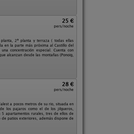
25 €
pers/noche
lanta, 2ª planta y terraza ( todas ellas
da en la parte más próxima al Castillo del
a una concentración especial. Cuenta con
 que alcanzan desde las montañas (Ponoig,
28 €
pers/noche
alest a pocos metros de su rio, situada en
 de los pajaros como el de los jilgueros,
en 5 apartamentos rurales, tres de ellos de
e de patios exteriores, además dispone de