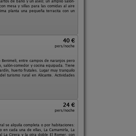
uartos de baño y un aseo; un amplio salón-
on mesa y sillas para las comidas al aire
ltima planta una pequeña terracita con un
40 €
pers/noche
e Benimeli, entre campos de naranjos pero
ño, salón-comedor y cocina equipada. Tiene
ardín, huerto frutales. Lugar muy tranquilo
el turismo rural en Alicante. Actividades
24 €
pers/noche
ral se alquila completa o por habitaciones:
o en cada una de ellas, La Camamirla, La
l La Cirera y la otra doble El Romer, con