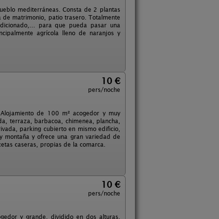
 pueblo mediterráneas. Consta de 2 plantas
 de matrimonio, patio trasero. Totalmente
ondicionado,... para que pueda pasar una
cipalmente agrícola lleno de naranjos y
10 €
pers/noche
). Alojamiento de 100 m² acogedor y muy
lada, terraza, barbacoa, chimenea, plancha,
rivada, parking cubierto en mismo edificio,
 y montaña y ofrece una gran variedad de
cetas caseras, propias de la comarca.
10 €
pers/noche
gedor y grande, dividido en dos alturas.