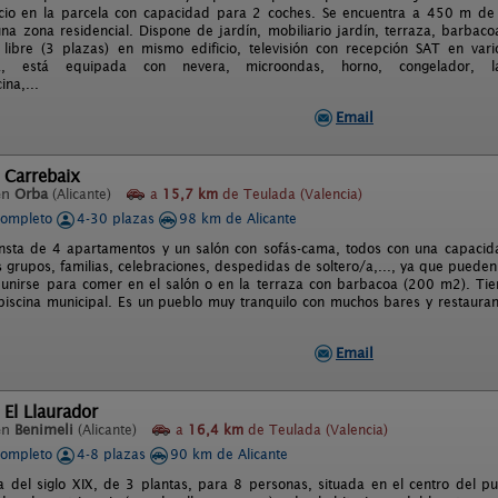
cio en la parcela con capacidad para 2 coches. Se encuentra a 450 m de 
na zona residencial. Dispone de jardín, mobiliario jardín, terraza, barbaco
 libre (3 plazas) en mismo edificio, televisión con recepción SAT en var
ca, está equipada con nevera, microondas, horno, congelador, lavado
ina,...
Email
 Carrebaix
en
Orba
(Alicante)
a
15,7 km
de Teulada (Valencia)
completo
4-30 plazas
98 km de Alicante
sta de 4 apartamentos y un salón con sofás-cama, todos con una capacida
 grupos, familias, celebraciones, despedidas de soltero/a,..., ya que puede
eunirse para comer en el salón o en la terraza con barbacoa (200 m2). Tie
piscina municipal. Es un pueblo muy tranquilo con muchos bares y restaura
Email
 El Llaurador
en
Benimeli
(Alicante)
a
16,4 km
de Teulada (Valencia)
completo
4-8 plazas
90 km de Alicante
a del siglo XIX, de 3 plantas, para 8 personas, situada en el centro del p