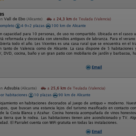
es
en
Vall de Ebo
(Alicante)
a
24,3 km
de Teulada (Valencia)
completo
4-9+2 plazas
100 km de Alicante
on capacidad para 10 personas, de uso no compartido. Ubicada en el casco 
tá reformada y decorada con utensilios antiguos de labranza. Para el verano 
bierta todo el año. Les Vicentes es una casa rural que se encuentra en el tr
 tanto de Valencia como de Alicante. La casa dispone de 5 habitaciones 
, DVD, cocina, baño y un gran patio con mobiliario de jardín y barbacoa, ha
Email
en
Adsubia
(Alicante)
a
25,6 km
de Teulada (Valencia)
por habitaciones
10 plazas
90 km de Alicante
ojamiento en habitaciones decorados al juego de antiguo + moderno. Nuestra 
upos, que buscan una estancia lejos del turismo masificado en contacto co
de la Costa Blanca y Azahar. Cocina honesta acompañada de vinos honestos 
 la tierra que le rodea. Las habitaciones tienen aire acondicionado y TV. Al
iudad. El Parralet cuenta con WiFi gratuita en todas las instalaciones.
Email