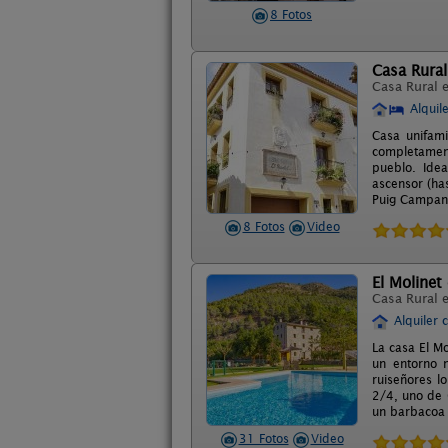
8 Fotos
Casa Rural
Casa Rural 
Alquil
Casa unifami
completament
pueblo. Idea
ascensor (ha
Puig Campana,
8 Fotos
Video
El Molinet
Casa Rural 
Alquiler 
La casa El M
un entorno n
ruiseñores lo
2/4, uno de 
un barbacoa 
31 Fotos
Video