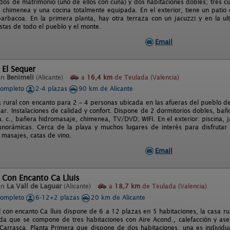
 dos de matrimonio (uno de ellos con cuna) y dos habitaciones dobles; tres c
chimenea y una cocina totalmente equipada. En el exterior, tiene un patio c
barbacoa. En la primera planta, hay otra terraza con un jacuzzi y en la u
stas de todo el pueblo y el monte.
Email
 El Sequer
en
Benimeli
(Alicante)
a
16,4 km
de Teulada (Valencia)
completo
2-4 plazas
90 km de Alicante
a rural con encanto para 2 – 4 personas ubicada en las afueras del pueblo d
ar. Instalaciones de calidad y confort. Dispone de 2 dormitorios dobles, ba
a. c., bañera hidromasaje, chimenea, TV/DVD; WIFI. En el exterior: piscina, j
anorámicas. Cerca de la playa y muchos lugares de interés para disfrutar d
 masajes, catas de vino.
Email
 Con Encanto Ca Lluis
en
La Vall de Laguar
(Alicante)
a
18,7 km
de Teulada (Valencia)
completo
6-12+2 plazas
20 km de Alicante
 con encanto Ca lluis dispone de 6 a 12 plazas en 5 habitaciones, la casa ru
da que se compone de tres habitaciones con Aire Acond., calefacción y ase
 Carrasca. Planta Primera que dispone de dos habitaciones, una es individua