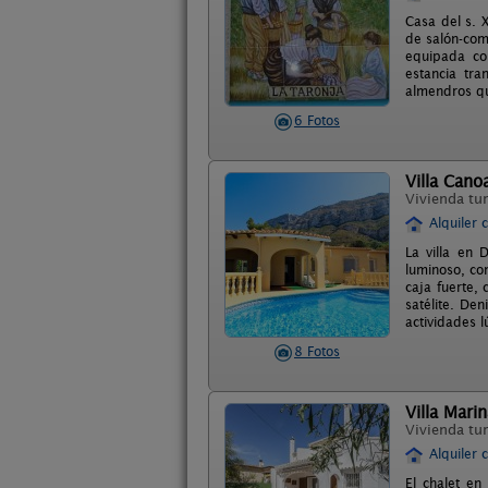
Casa del s. 
de salón-com
equipada con
estancia tr
almendros qu
6 Fotos
Villa Cano
Vivienda tur
Alquiler 
La villa en
luminoso, con
caja fuerte, 
satélite. De
actividades 
8 Fotos
Villa Mari
Vivienda tur
Alquiler 
El chalet en