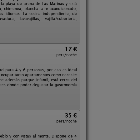
la playa de arena de Las Marinas y está
a, chimenea, plancha, aire acondicionado,
ios idiomas. La cocina independiente, de
ra, lavavajillas, vajilla/cubertería,
17 €
pers/noche
d para 4 y 6 personas, por eso es ideal
n ocupar tanto apartamentos como necesite
ne además parque infantil, está cerca del
ntes donde poder degustar la gastronomía
35 €
pers/noche
ueblo y con vistas al monte. Dispone de 4