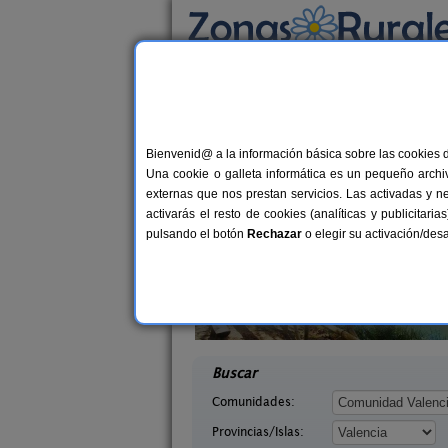
Busca por alojamiento
Alojamientos
>
Comunidad Valenciana
>
Val
Casas Rurales cerca 
Bienvenid@ a la información básica sobre las cookies 
Una cookie o galleta informática es un pequeño archiv
externas que nos prestan servicios. Las activadas y n
activarás el resto de cookies (analíticas y publicita
pulsando el botón
Rechazar
o elegir su activación/de
l Lago
Cabaña del Lago
6+2 pers.
50 €
ncia)
Anna (Valencia)
desde
desd
Buscar
Comunidades:
Provincias/Islas: