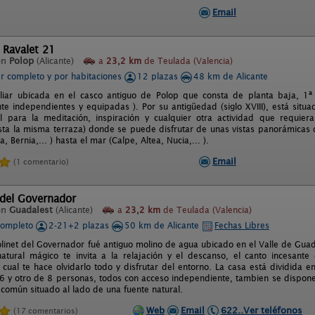
Email
 Ravalet 21
en
Polop
(Alicante)
a
23,2 km
de Teulada (Valencia)
er completo y por habitaciones
12 plazas
48 km de Alicante
liar ubicada en el casco antiguo de Polop que consta de planta baja, 1ª p
e independientes y equipadas ). Por su antigüedad (siglo XVIII), está situa
l para la meditación, inspiración y cualquier otra actividad que requier
sta la misma terraza) donde se puede disfrutar de unas vistas panorámicas
 Bernia,... ) hasta el mar (Calpe, Altea, Nucia,... ).
Email
(1 comentario)
 del Governador
en
Guadalest
(Alicante)
a
23,2 km
de Teulada (Valencia)
completo
2-21+2 plazas
50 km de Alicante
Fechas Libres
olinet del Governador fué antiguo molino de agua ubicado en el Valle de Guad
atural mágico te invita a la relajación y el descanso, el canto incesante
 cual te hace olvidarlo todo y disfrutar del entorno. La casa está dividida 
6 y otro de 8 personas, todos con acceso independiente, tambien se dispon
común situado al lado de una fuente natural.
Web
Email
622..Ver teléfonos
(17 comentarios)