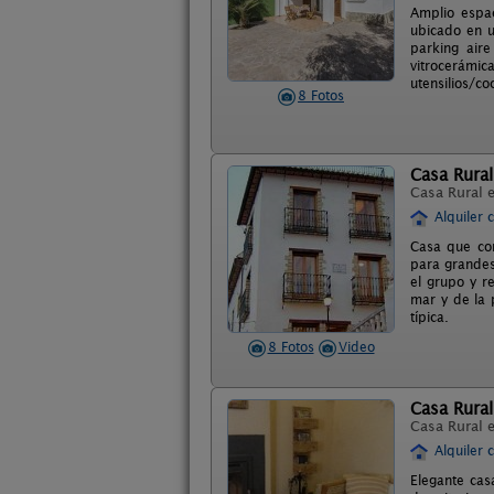
Amplio espa
ubicado en u
parking aire
vitrocerámi
utensilios/coc
8 Fotos
Casa Rural
Casa Rural 
Alquiler 
Casa que con
para grandes
el grupo y r
mar y de la 
típica.
8 Fotos
Video
Casa Rural
Casa Rural 
Alquiler 
Elegante cas