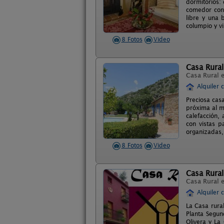
dormitorios:
comedor con 
libre y una 
columpio y vi
8 Fotos
Video
Casa Rural
Casa Rural 
Alquiler 
Preciosa cas
próxima al m
calefacción, 
con vistas p
organizadas,
8 Fotos
Video
Casa Rural
Casa Rural 
Alquiler 
La Casa rural
Planta Segun
Olivera y La