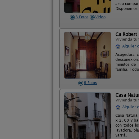
aseo compart
Disponemos d
8 Fotos
Video
Ca Robert
Vivienda tur
Alquiler 
Acogedora ca
desconexión.
minutos de T
familia. Tod
8 Fotos
Casa Natu
Vivienda tur
Alquiler 
Casa Natura 
x 2. 00 y ba
con todos lo
lavadora, pla
Sarrià.