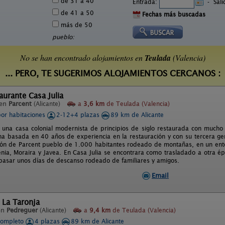
de 31 a 40
Entrada:
-
Sal
de 41 a 50
Fechas más buscadas
más de 50
pueblo:
No se han encontrado alojamientos en
Teulada
(Valencia)
... PERO, TE SUGERIMOS ALOJAMIENTOS CERCANOS :
aurante Casa Julia
 en
Parcent
(Alicante)
a
3,6 km
de Teulada (Valencia)
por habitaciones
2-12+4 plazas
89 km de Alicante
s una casa colonial modernista de principios de siglo restaurada con mucho
na basada en 40 años de experiencia en la restauración y con su tercera gen
ión de Parcent pueblo de 1.000 habitantes rodeado de montañas, en un ento
nia, Moraira y Javea. En Casa Julia se encontrara como trasladado a otra ép
pasar unos días de descanso rodeado de familiares y amigos.
Email
 La Taronja
en
Pedreguer
(Alicante)
a
9,4 km
de Teulada (Valencia)
completo
4 plazas
89 km de Alicante