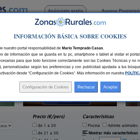
Anúnciate gratis
Acceso Propietar
Busca por pueblo
INFORMACIÓN BÁSICA SOBRE COOKIES
encia
> Teulada
de Teulada
de nuestro portal responsabilidad de
Mario Temprado Casas
.
o de información que se guarda en tu pc, smartphone o tablet al visitar el port
ecesarias para que todo funcione correctamente son las Cookies Técnicas y no ne
rias), personalizadas según tus preferencias y con publicidad ajustada a tus búsq
sactivación desde “Configuración de Cookies”. Más información en nuestra
POLÍTI
Casas Rurales Les Eres de Gátova
4 pers.
20+5 pers.
40 €
28 €
Gátova (Valencia)
e
desde
Precio (€/pers)
Características
de 1 a 20
Piscina
Admite animales
de 21 a 30
Mostrar más características