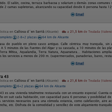
ido. El salón, cocina, terraza barbacoa y solarium y demás zonas comunes 
e 2 camas supletorias, alcanzando su capacidad desde 6 persona hasta 12
Email
ística en
Callosa d´en Sarrià
(Alicante)
a
21,5 km
de Teulada (Valenci
completo
2-8+2 plazas
64 km de Alicante
sa de pueblo en pleno casco antiguo. Calle céntrica muy tranquila, sin 
 A 5 minutos de las Fuentes del Algar y su cascada, a 10 minutos de las pl
erra Mítica, Aqualandia, Terra Natura, Aquanatura... Habitaciones ampli
os los servicios a menos de 200 m. (supermercados, panaderias, bares, restau
Email
ra 43
ística en
Callosa d´en Sarrià
(Alicante)
a
21,6 km
de Teulada (Valenci
completo
6+2 plazas
64 km de Alicante
43 es una vivienda totalmetne restaurada con un encanto especial. Cuenta 
ño en suit cada habitación, con capacidad para 6 personas y posibilidad de
s servicios necesarios para una cómoda estancia, como calefacción, aire a
ncha, etc. Disfruta de la comodidad y sencillez de este alojamiento tranquilo