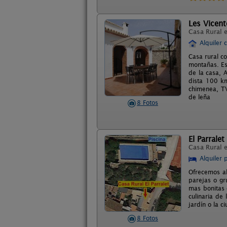
Les Vicent
Casa Rural 
Alquiler 
Casa rural c
montañas. Es
de la casa, A
dista 100 km
chimenea, TV
de leña
8 Fotos
El Parralet
Casa Rural 
Alquiler 
Ofrecemos al
parejas o gr
mas bonitas 
culinaria de
jardín o la c
8 Fotos