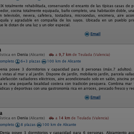
XIX totalmente rehabilitada, conservando el encanto de las típicas casas de
edor, cocina totalmente equipada, baño completo, una habitación doble, una
 televisión, nevera, cafetera, tostadora, microondas, encimera, aire ac
anquila y agradable en compañía de los suyos. Ubicada en un pueblo prin
e le dotan de una luz y un olor especial.
Email
a
ística en
Denia
(Alicante)
a
9,7 km
de Teulada (Valencia)
completo
6+3 plazas
100 km de Alicante
 Denia posee 3 dormitorios y capacidad para 8 personas (máx.7 adultos
 vistas al mar y al jardín. Dispone de jardín, mobiliario jardín, parcela val
calefacción radiadores eléctricos, aire acondicionado solo en salón, piscina p
nia es una pequeña localidad costera con tradición pesquera. Combina mar
lúdicas y deportivas con una gastronomía rica en arroces, pescado fresco y re
Email
na
ística en
Denia
(Alicante)
a
14 km
de Teulada (Valencia)
completo
8 plazas
100 km de Alicante
 Denia posee 3 dormitorios y capacidad para 6 personas. Alojamiento aco