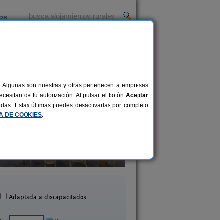
ios
-
al. Algunas son nuestras y otras pertenecen a empresas
cesitan de tu autorización. Al pulsar el botón
Aceptar
uedas. Estas últimas puedes desactivarlas por completo
CA DE COOKIES
.
El Cedro
Casa Rural Mirad
16-26+1 pers.
30 €
Bétera (Valencia)
Bocairent (Valenci
desde
Adaptada a discapacitados