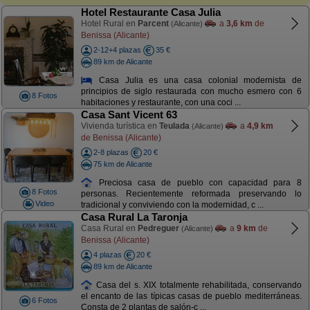
Hotel Restaurante Casa Julia
Hotel Rural en
Parcent
a
3,6 km
de
(Alicante)
Benissa (Alicante)
2-12+4 plazas
35 €
89 km de Alicante
Casa Julia es una casa colonial modernista de
principios de siglo restaurada con mucho esmero con 6
8 Fotos
habitaciones y restaurante, con una coci ...
Casa Sant Vicent 63
Vivienda turística en
Teulada
a
4,9 km
(Alicante)
de Benissa (Alicante)
2-8 plazas
20 €
75 km de Alicante
Preciosa casa de pueblo con capacidad para 8
8 Fotos
personas. Recientemente reformada preservando lo
Video
tradicional y conviviendo con la modernidad, c ...
Casa Rural La Taronja
Casa Rural en
Pedreguer
a
9 km
de
(Alicante)
Benissa (Alicante)
4 plazas
20 €
89 km de Alicante
Casa del s. XIX totalmente rehabilitada, conservando
el encanto de las típicas casas de pueblo mediterráneas.
6 Fotos
Consta de 2 plantas de salón-c ...