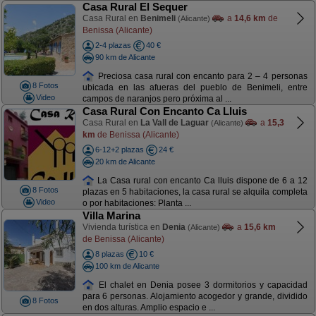
Casa Rural El Sequer
Casa Rural en
Benimeli
a
14,6 km
de
(Alicante)
Benissa (Alicante)
2-4 plazas
40 €
90 km de Alicante
Preciosa casa rural con encanto para 2 – 4 personas
8 Fotos
ubicada en las afueras del pueblo de Benimeli, entre
Video
campos de naranjos pero próxima al ...
Casa Rural Con Encanto Ca Lluis
Casa Rural en
La Vall de Laguar
a
15,3
(Alicante)
km
de Benissa (Alicante)
6-12+2 plazas
24 €
20 km de Alicante
La Casa rural con encanto Ca lluis dispone de 6 a 12
8 Fotos
plazas en 5 habitaciones, la casa rural se alquila completa
Video
o por habitaciones: Planta ...
Villa Marina
Vivienda turística en
Denia
a
15,6 km
(Alicante)
de Benissa (Alicante)
8 plazas
10 €
100 km de Alicante
El chalet en Denia posee 3 dormitorios y capacidad
para 6 personas. Alojamiento acogedor y grande, dividido
8 Fotos
en dos alturas. Amplio espacio e ...