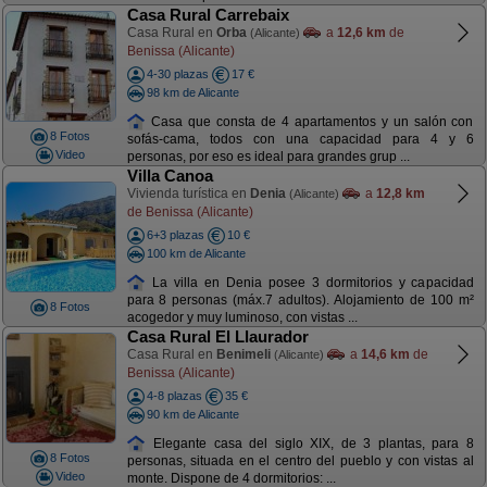
Casa Rural Carrebaix
Casa Rural en
Orba
a
12,6 km
de
(Alicante)
Benissa (Alicante)
4-30 plazas
17 €
98 km de Alicante
Casa que consta de 4 apartamentos y un salón con
8 Fotos
sofás-cama, todos con una capacidad para 4 y 6
Video
personas, por eso es ideal para grandes grup ...
Villa Canoa
Vivienda turística en
Denia
a
12,8 km
(Alicante)
de Benissa (Alicante)
6+3 plazas
10 €
100 km de Alicante
La villa en Denia posee 3 dormitorios y capacidad
para 8 personas (máx.7 adultos). Alojamiento de 100 m²
8 Fotos
acogedor y muy luminoso, con vistas ...
Casa Rural El Llaurador
Casa Rural en
Benimeli
a
14,6 km
de
(Alicante)
Benissa (Alicante)
4-8 plazas
35 €
90 km de Alicante
Elegante casa del siglo XIX, de 3 plantas, para 8
8 Fotos
personas, situada en el centro del pueblo y con vistas al
Video
monte. Dispone de 4 dormitorios: ...