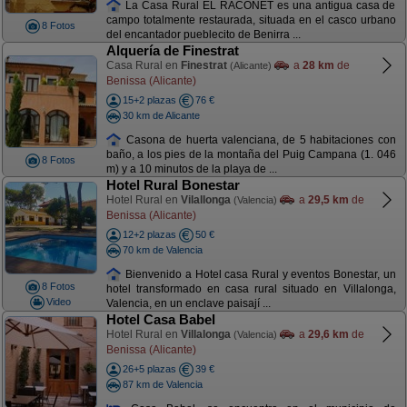
La Casa Rural EL RACONET es una antigua casa de
campo totalmente restaurada, situada en el casco urbano
8 Fotos
del encantador pueblecito de Benirra ...
Alquería de Finestrat
Casa Rural en
Finestrat
a
28 km
de
(Alicante)
Benissa (Alicante)
15+2 plazas
76 €
30 km de Alicante
Casona de huerta valenciana, de 5 habitaciones con
baño, a los pies de la montaña del Puig Campana (1. 046
8 Fotos
m) y a 10 minutos de la playa de ...
Hotel Rural Bonestar
Hotel Rural en
Vilallonga
a
29,5 km
de
(Valencia)
Benissa (Alicante)
12+2 plazas
50 €
70 km de Valencia
Bienvenido a Hotel casa Rural y eventos Bonestar, un
8 Fotos
hotel transformado en casa rural situado en Villalonga,
Video
Valencia, en un enclave paisají ...
Hotel Casa Babel
Hotel Rural en
Villalonga
a
29,6 km
de
(Valencia)
Benissa (Alicante)
26+5 plazas
39 €
87 km de Valencia