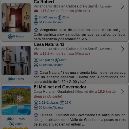
Ca Robert
Vivienda turística en
Callosa d´en Sarrià
(Alicante)
a
16,8 km
de Benissa (Alicante)
2-8+2 plazas
25 €
64 km de Alicante
Acogedora casa de pueblo en pleno casco antiguo.
Calle céntrica muy tranquila, sin apenas tráfico, perfecta
8 Fotos
para descanso y desconexión. A 5 ...
Casa Natura 43
Vivienda turística en
Callosa d´en Sarrià
(Alicante)
a
16,9 km
de Benissa (Alicante)
6+2 plazas
30 €
64 km de Alicante
Casa Natura 43 es una vivienda totalmetne restaurada
con un encanto especial. Cuenta con 3 dormitorios con
8 Fotos
cama doble de 1. 80 x 2. 00 y bañ ...
El Molinet del Governador
Casa Rural en
Guadalest
a
18,5 km
de
(Alicante)
Benissa (Alicante)
2-21+2 plazas
28 €
50 km de Alicante
La casa El Molinet del Governador fué antiguo molino
31 Fotos
de agua ubicado en el Valle de Guadalest a pocos metros
Video
de su rio, situada en un entorn ...