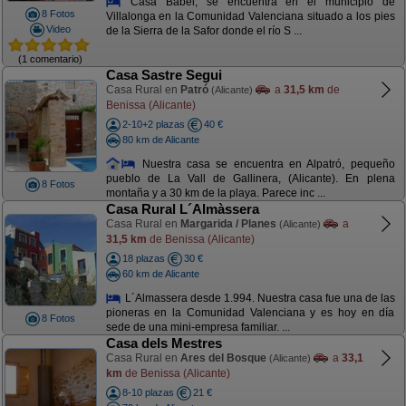
Casa Babel, se encuentra en el municipio de
8 Fotos
Villalonga en la Comunidad Valenciana situado a los pies
Video
de la Sierra de la Safor donde el río S ...
(1 comentario)
Casa Sastre Segui
Casa Rural en
Patró
a
31,5 km
de
(Alicante)
Benissa (Alicante)
2-10+2 plazas
40 €
80 km de Alicante
Nuestra casa se encuentra en Alpatró, pequeño
pueblo de La Vall de Gallinera, (Alicante). En plena
8 Fotos
montaña y a 30 km de la playa. Parece inc ...
Casa Rural L´Almàssera
Casa Rural en
Margarida / Planes
a
(Alicante)
31,5 km
de Benissa (Alicante)
18 plazas
30 €
60 km de Alicante
L´Almassera desde 1.994. Nuestra casa fue una de las
pioneras en la Comunidad Valenciana y es hoy en día
8 Fotos
sede de una mini-empresa familiar. ...
Casa dels Mestres
Casa Rural en
Ares del Bosque
a
33,1
(Alicante)
km
de Benissa (Alicante)
8-10 plazas
21 €