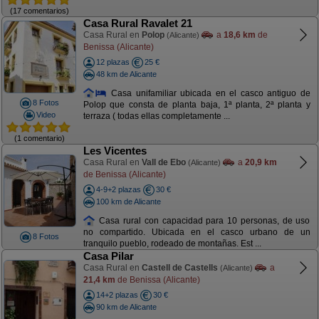
(17 comentarios)
Casa Rural Ravalet 21
Casa Rural en
Polop
a
18,6 km
de
(Alicante)
Benissa (Alicante)
12 plazas
25 €
48 km de Alicante
Casa unifamiliar ubicada en el casco antiguo de
8 Fotos
Polop que consta de planta baja, 1ª planta, 2ª planta y
Video
terraza ( todas ellas completamente ...
(1 comentario)
Les Vicentes
Casa Rural en
Vall de Ebo
a
20,9 km
(Alicante)
de Benissa (Alicante)
4-9+2 plazas
30 €
100 km de Alicante
Casa rural con capacidad para 10 personas, de uso
no compartido. Ubicada en el casco urbano de un
8 Fotos
tranquilo pueblo, rodeado de montañas. Est ...
Casa Pilar
Casa Rural en
Castell de Castells
a
(Alicante)
21,4 km
de Benissa (Alicante)
14+2 plazas
30 €
90 km de Alicante