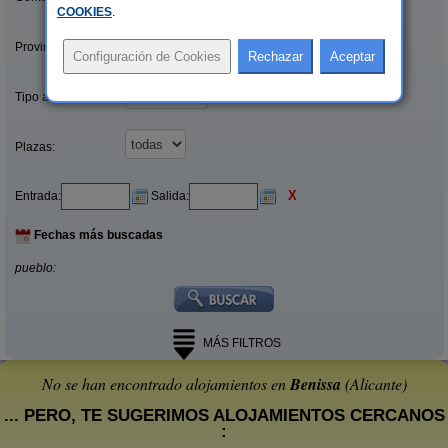
COOKIES
.
Provincias/Islas:
Tipo alquiler:
Plazas:
X
Entrada:
Salida:
Fechas más buscadas
pueblo:
MÁS FILTROS
No se han encontrado alojamientos en
Benissa
(Alicante)
... PERO, TE SUGERIMOS ALOJAMIENTOS CERCANOS
: