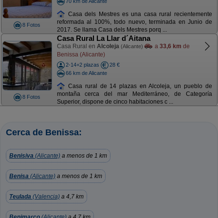
70 km de Alicante
Casa dels Mestres es una casa rural recientemente
reformada al 100%, todo nuevo, terminada en Junio de
8 Fotos
2017. Se llama Casa dels Mestres porq ...
Casa Rural La Llar d´Aitana
Casa Rural en
Alcoleja
a
33,6 km
de
(Alicante)
Benissa (Alicante)
2-14+2 plazas
28 €
66 km de Alicante
Casa rural de 14 plazas en Alcoleja, un pueblo de
montaña cerca del mar Mediterráneo, de Categoría
8 Fotos
Superior, dispone de cinco habitaciones c ...
Cerca de Benissa:
Benisiva
(Alicante)
a menos de 1 km
Benisa
(Alicante)
a menos de 1 km
Teulada
(Valencia)
a 4,7 km
Benimarco
(Alicante)
a 4,7 km