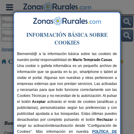
INFORMACIÓN BÁSICA SOBRE
COOKIES
Alojamientos
>
Comunidad Valenciana
>
Alicante
> Benissa
Bienvenid@ a la información básica sobre las cookies de
Casas Rurales cerca de Benissa
nuestro portal responsabilidad de
Mario Temprado Casas
.
Una cookie o galleta informática es un pequeño archivo de
información que se guarda en tu pc, smartphone o tablet al
visitar el portal. Algunas son nuestras y otras pertenecen a
empresas externas que nos prestan servicios. Las activadas
y necesarias para que todo funcione correctamente son las
Cookies Técnicas y no necesitan de tu autorización. Al pulsar
el botón
Aceptar
activarás el resto de cookies (analíticas y
Masia L´Ancornia
rs.
2-28+5 pers.
publicitarias), personalizadas según tus preferencias y con
 €
20 €
Tibi (Alicante)
desde
publicidad ajustada a tus búsquedas. Estas últimas puedes
desactivarlas por completo pulsando el botón
Rechazar
o
Buscar
elegir su activación/desactivación desde “Configuración de
Cookies”. Más información en nuestra
POLÍTICA DE
Comunidades: