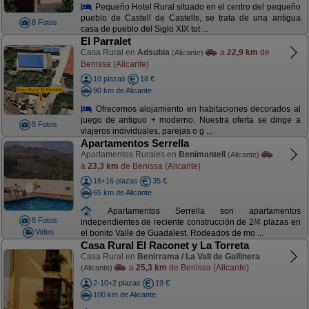
Pequeño Hotel Rural situado en el centro del pequeño
pueblo de Castell de Castells, se trata de una antigua
8 Fotos
casa de pueblo del Siglo XIX tot ...
El Parralet
Casa Rural en
Adsubia
a
22,9 km
de
(Alicante)
Benissa (Alicante)
10 plazas
18 €
90 km de Alicante
Ofrecemos alojamiento en habitaciones decorados al
juego de antiguo + moderno. Nuestra oferta se dirige a
8 Fotos
viajeros individuales, parejas o g ...
Apartamentos Serrella
Apartamentos Rurales en
Benimantell
(Alicante)
a
23,3 km
de Benissa (Alicante)
16+16 plazas
35 €
65 km de Alicante
Apartamentos Serrella son apartamentos
8 Fotos
independientes de reciente construcción de 2/4 plazas en
Video
el bonito Valle de Guadalest. Rodeados de mo ...
Casa Rural El Raconet y La Torreta
Casa Rural en
Benirrama / La Vall de Gallinera
a
25,3 km
de Benissa (Alicante)
(Alicante)
2-10+2 plazas
19 €
100 km de Alicante