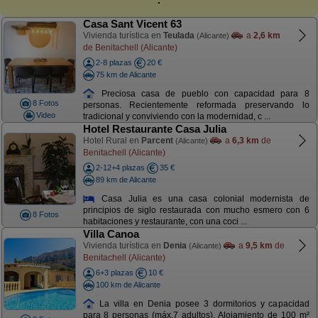
Casa Sant Vicent 63
Vivienda turística en
Teulada
a
2,6 km
(Alicante)
de Benitachell (Alicante)
2-8 plazas
20 €
75 km de Alicante
Preciosa casa de pueblo con capacidad para 8
8 Fotos
personas. Recientemente reformada preservando lo
Video
tradicional y conviviendo con la modernidad, c ...
Hotel Restaurante Casa Julia
Hotel Rural en
Parcent
a
6,3 km
de
(Alicante)
Benitachell (Alicante)
2-12+4 plazas
35 €
89 km de Alicante
Casa Julia es una casa colonial modernista de
principios de siglo restaurada con mucho esmero con 6
8 Fotos
habitaciones y restaurante, con una coci ...
Villa Canoa
Vivienda turística en
Denia
a
9,5 km
de
(Alicante)
Benitachell (Alicante)
6+3 plazas
10 €
100 km de Alicante
La villa en Denia posee 3 dormitorios y capacidad
para 8 personas (máx.7 adultos). Alojamiento de 100 m²