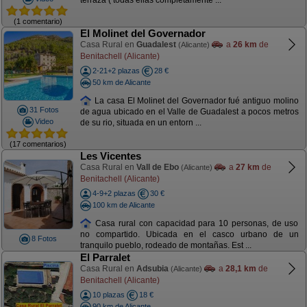
terraza ( todas ellas completamente ...
(1 comentario)
El Molinet del Governador
Casa Rural en
Guadalest
a
26 km
de
(Alicante)
Benitachell (Alicante)
2-21+2 plazas
28 €
50 km de Alicante
La casa El Molinet del Governador fué antiguo molino
31 Fotos
de agua ubicado en el Valle de Guadalest a pocos metros
Video
de su rio, situada en un entorn ...
(17 comentarios)
Les Vicentes
Casa Rural en
Vall de Ebo
a
27 km
de
(Alicante)
Benitachell (Alicante)
4-9+2 plazas
30 €
100 km de Alicante
Casa rural con capacidad para 10 personas, de uso
no compartido. Ubicada en el casco urbano de un
8 Fotos
tranquilo pueblo, rodeado de montañas. Est ...
El Parralet
Casa Rural en
Adsubia
a
28,1 km
de
(Alicante)
Benitachell (Alicante)
10 plazas
18 €
90 km de Alicante