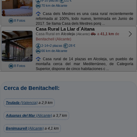
8-10 plazas
21 €
70 km de Alicante
Casa dels Mestres es una casa rural recientemente
reformada al 100%, todo nuevo, terminada en Junio de
8 Fotos
2017. Se llama Casa dels Mestres porq ...
Casa Rural La Llar d´Aitana
Casa Rural en
Alcoleja
a
41,1 km
de
(Alicante)
Benitachell (Alicante)
2-14+2 plazas
28 €
66 km de Alicante
Casa rural de 14 plazas en Alcoleja, un pueblo de
montaña cerca del mar Mediterráneo, de Categoría
8 Fotos
Superior, dispone de cinco habitaciones c ...
Cerca de Benitachell:
Teulada
(Valencia)
a 2,9 km
Aduanas del Mar
(Alicante)
a 3,7 km
Benimaurell
(Alicante)
a 4,1 km