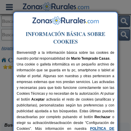
INFORMACIÓN BÁSICA SOBRE
COOKIES
Alojamientos
>
Comunidad Valenciana
>
Alicante
> Benitachell
Bienvenid@ a la información básica sobre las cookies de
Casas Rurales cerca de Benitachell
nuestro portal responsabilidad de
Mario Temprado Casas
.
Una cookie o galleta informática es un pequeño archivo de
información que se guarda en tu pc, smartphone o tablet al
visitar el portal. Algunas son nuestras y otras pertenecen a
empresas externas que nos prestan servicios. Las activadas
y necesarias para que todo funcione correctamente son las
Cookies Técnicas y no necesitan de tu autorización. Al pulsar
el botón
Aceptar
activarás el resto de cookies (analíticas y
publicitarias), personalizadas según tus preferencias y con
El Molinet del Governador
rs.
2-21+2 pers.
 €
28 €
publicidad ajustada a tus búsquedas. Estas últimas puedes
Guadalest (Alicante)
desde
desactivarlas por completo pulsando el botón
Rechazar
o
elegir su activación/desactivación desde “Configuración de
Buscar
Cookies”. Más información en nuestra
POLÍTICA DE