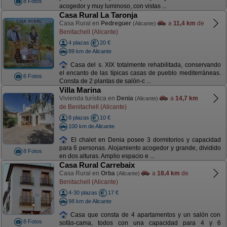
8 Fotos
acogedor y muy luminoso, con vistas ...
Casa Rural La Taronja
Casa Rural en
Pedreguer
a
11,4 km
de
(Alicante)
Benitachell (Alicante)
4 plazas
20 €
89 km de Alicante
Casa del s. XIX totalmente rehabilitada, conservando
el encanto de las típicas casas de pueblo mediterráneas.
6 Fotos
Consta de 2 plantas de salón-c ...
Villa Marina
Vivienda turística en
Denia
a
14,7 km
(Alicante)
de Benitachell (Alicante)
8 plazas
10 €
100 km de Alicante
El chalet en Denia posee 3 dormitorios y capacidad
para 6 personas. Alojamiento acogedor y grande, dividido
8 Fotos
en dos alturas. Amplio espacio e ...
Casa Rural Carrebaix
Casa Rural en
Orba
a
18,4 km
de
(Alicante)
Benitachell (Alicante)
4-30 plazas
17 €
98 km de Alicante
Casa que consta de 4 apartamentos y un salón con
8 Fotos
sofás-cama, todos con una capacidad para 4 y 6