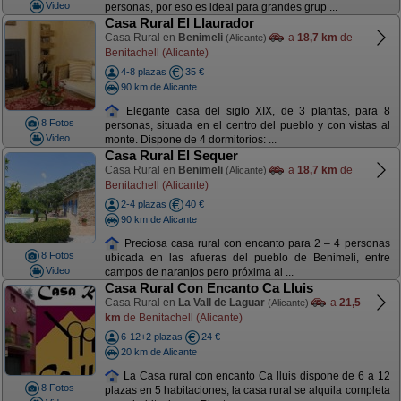
Video
personas, por eso es ideal para grandes grup ...
Casa Rural El Llaurador
Casa Rural en
Benimeli
a
18,7 km
de
(Alicante)
Benitachell (Alicante)
4-8 plazas
35 €
90 km de Alicante
Elegante casa del siglo XIX, de 3 plantas, para 8
8 Fotos
personas, situada en el centro del pueblo y con vistas al
Video
monte. Dispone de 4 dormitorios: ...
Casa Rural El Sequer
Casa Rural en
Benimeli
a
18,7 km
de
(Alicante)
Benitachell (Alicante)
2-4 plazas
40 €
90 km de Alicante
Preciosa casa rural con encanto para 2 – 4 personas
8 Fotos
ubicada en las afueras del pueblo de Benimeli, entre
Video
campos de naranjos pero próxima al ...
Casa Rural Con Encanto Ca Lluis
Casa Rural en
La Vall de Laguar
a
21,5
(Alicante)
km
de Benitachell (Alicante)
6-12+2 plazas
24 €
20 km de Alicante
La Casa rural con encanto Ca lluis dispone de 6 a 12
8 Fotos
plazas en 5 habitaciones, la casa rural se alquila completa