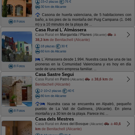
15+2 plazas
76 €
30 km de Alicante
Casona de huerta valenciana, de 5 habitaciones con
baño, a los pies de la montaña del Puig Campana (1. 046
8 Fotos
m) y a 10 minutos de la playa de ...
Casa Rural L´Almàssera
Casa Rural en
Margarida / Planes
a
(Alicante)
38,3 km
de Benitachell (Alicante)
18 plazas
30 €
60 km de Alicante
L´Almassera desde 1.994. Nuestra casa fue una de las
pioneras en la Comunidad Valenciana y es hoy en día
8 Fotos
sede de una mini-empresa familiar. ...
Casa Sastre Segui
Casa Rural en
Patró
a
38,6 km
de
(Alicante)
Benitachell (Alicante)
2-10+2 plazas
40 €
80 km de Alicante
Nuestra casa se encuentra en Alpatró, pequeño
pueblo de La Vall de Gallinera, (Alicante). En plena
8 Fotos
montaña y a 30 km de la playa. Parece inc ...
Casa dels Mestres
Casa Rural en
Ares del Bosque
a
40,6
(Alicante)
km
de Benitachell (Alicante)