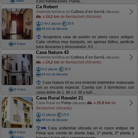
Video
o por habitaciones: Planta ...
Ca Robert
Vivienda turística en
Callosa d´en Sarrià
(Alicante)
a
24,2 km
de Benitachell (Alicante)
2-8+2 plazas
25 €
64 km de Alicante
Acogedora casa de pueblo en pleno casco antiguo.
Calle céntrica muy tranquila, sin apenas tráfico, perfecta
8 Fotos
para descanso y desconexión. A 5 ...
Casa Natura 43
Vivienda turística en
Callosa d´en Sarrià
(Alicante)
a
24,2 km
de Benitachell (Alicante)
6+2 plazas
30 €
64 km de Alicante
Casa Natura 43 es una vivienda totalmetne restaurada
con un encanto especial. Cuenta con 3 dormitorios con
8 Fotos
cama doble de 1. 80 x 2. 00 y bañ ...
Casa Rural Ravalet 21
Casa Rural en
Polop
a
25,8 km
de
(Alicante)
Benitachell (Alicante)
12 plazas
25 €
48 km de Alicante
Casa unifamiliar ubicada en el casco antiguo de
8 Fotos
Polop que consta de planta baja, 1ª planta, 2ª planta y
Video