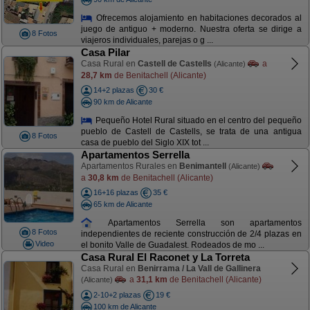
Ofrecemos alojamiento en habitaciones decorados al
juego de antiguo + moderno. Nuestra oferta se dirige a
8 Fotos
viajeros individuales, parejas o g ...
Casa Pilar
Casa Rural en
Castell de Castells
a
(Alicante)
28,7 km
de Benitachell (Alicante)
14+2 plazas
30 €
90 km de Alicante
Pequeño Hotel Rural situado en el centro del pequeño
pueblo de Castell de Castells, se trata de una antigua
8 Fotos
casa de pueblo del Siglo XIX tot ...
Apartamentos Serrella
Apartamentos Rurales en
Benimantell
(Alicante)
a
30,8 km
de Benitachell (Alicante)
16+16 plazas
35 €
65 km de Alicante
Apartamentos Serrella son apartamentos
8 Fotos
independientes de reciente construcción de 2/4 plazas en
Video
el bonito Valle de Guadalest. Rodeados de mo ...
Casa Rural El Raconet y La Torreta
Casa Rural en
Benirrama / La Vall de Gallinera
a
31,1 km
de Benitachell (Alicante)
(Alicante)
2-10+2 plazas
19 €
100 km de Alicante