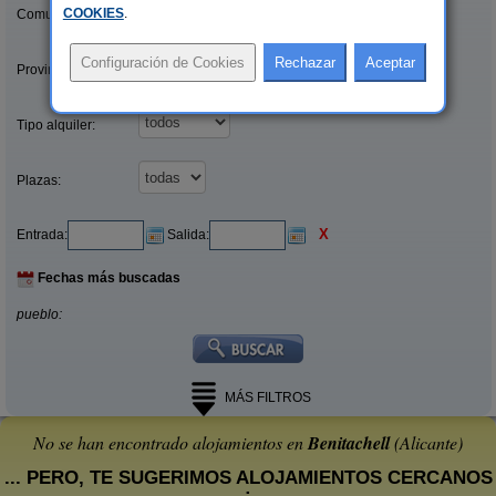
COOKIES
.
Comunidades:
Provincias/Islas:
Tipo alquiler:
Plazas:
X
Entrada:
Salida:
Fechas más buscadas
pueblo:
MÁS FILTROS
No se han encontrado alojamientos en
Benitachell
(Alicante)
... PERO, TE SUGERIMOS ALOJAMIENTOS CERCANOS
: