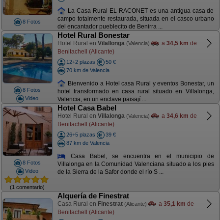
La Casa Rural EL RACONET es una antigua casa de
campo totalmente restaurada, situada en el casco urbano
8 Fotos
del encantador pueblecito de Benirra ...
Hotel Rural Bonestar
Hotel Rural en
Vilallonga
a
34,5 km
de
(Valencia)
Benitachell (Alicante)
12+2 plazas
50 €
70 km de Valencia
Bienvenido a Hotel casa Rural y eventos Bonestar, un
8 Fotos
hotel transformado en casa rural situado en Villalonga,
Video
Valencia, en un enclave paisají ...
Hotel Casa Babel
Hotel Rural en
Villalonga
a
34,6 km
de
(Valencia)
Benitachell (Alicante)
26+5 plazas
39 €
87 km de Valencia
Casa Babel, se encuentra en el municipio de
8 Fotos
Villalonga en la Comunidad Valenciana situado a los pies
Video
de la Sierra de la Safor donde el río S ...
(1 comentario)
Alquería de Finestrat
Casa Rural en
Finestrat
a
35,1 km
de
(Alicante)
Benitachell (Alicante)