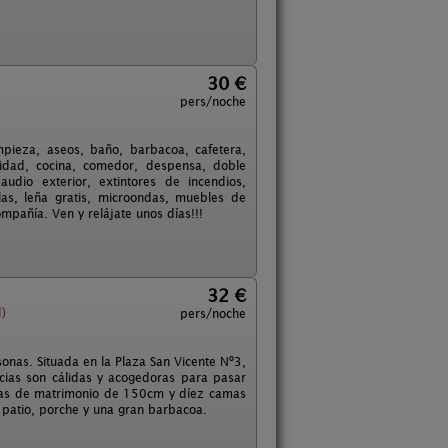
30 €
pers/noche
mpieza, aseos, baño, barbacoa, cafetera,
uridad, cocina, comedor, despensa, doble
udio exterior, extintores de incendios,
jillas, leña gratis, microondas, muebles de
mpañía. Ven y relájate unos días!!!
32 €
)
pers/noche
onas. Situada en la Plaza San Vicente Nº3,
ncias son cálidas y acogedoras para pasar
amas de matrimonio de 150cm y díez camas
patio, porche y una gran barbacoa.