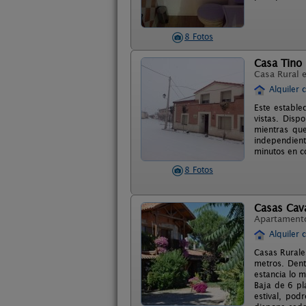
8 Fotos
Casa Tino
Casa Rural 
Alquiler 
Este estable
vistas. Disp
mientras que
independient
minutos en c
8 Fotos
Casas Cav
Apartament
Alquiler 
Casas Rurale
metros. Dent
estancia lo 
Baja de 6 pl
estival, pod