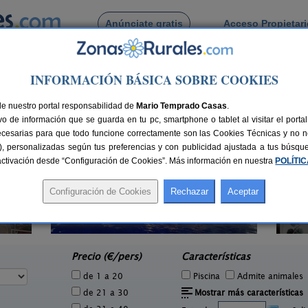
Anúnciate gratis
Acceso Propietar
Busca por pueblo
INFORMACIÓN BÁSICA SOBRE COOKIES
Lomoviejo
 de Lomoviejo
de nuestro portal responsabilidad de
Mario Temprado Casas
.
o de información que se guarda en tu pc, smartphone o tablet al visitar el port
ecesarias para que todo funcione correctamente son las Cookies Técnicas y no ne
rias), personalizadas según tus preferencias y con publicidad ajustada a tus búsq
sactivación desde “Configuración de Cookies”. Más información en nuestra
POLÍTI
Casa Rural La Pepita
1 pers.
8-11+1 pers.
44 €
24 €
La Seca (Valladolid)
Cana
e
desde
Precio (€/pers)
Características
de 1 a 20
Piscina
Admite animales
de 21 a 30
Mostrar más características