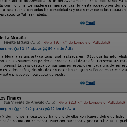
asco histórico de Arévalo a 30 m del Ayuntamiento, en la calle Santa María 
ta con monumentos mudéjares, museos, castillo y está rodeado por dos ríos,
l. La casa cuenta con todas las comodidades y están muy cerca los restauran
barbacoa. La WiFi es gratuita.
Email
de La Moraña
en
Fuente El Sauz
(Ávila)
a
19,1 km
de Lomoviejo (Valladolid)
completo
10-15 plazas
69 km de Ávila
 la Moraña es una antígua casa rural realizada en 1925, que ha sido rehab
rt a sus visitantes sin perder el encanto rural de antaño. Conserva sus mat
ión original. La casa destaca por sus amplios espacios en cada una de sus e
orios y dos baños, distribuidos en dos plantas, gran salón de estar con vis
y patio privado con barbacoa de piedra.
Email
Los Pinares
en
San Vicente de Arévalo
(Ávila)
a
22,3 km
de Lomoviejo (Valladolid)
completo
4-10+2 plazas
47 km de Ávila
e 5 dormitorios, 3 cuartos de baño uno de ellos con bañera doble de hidromas
o salón cocina con chimenea. Patio con barbacoa y piscina cubierta. El pu