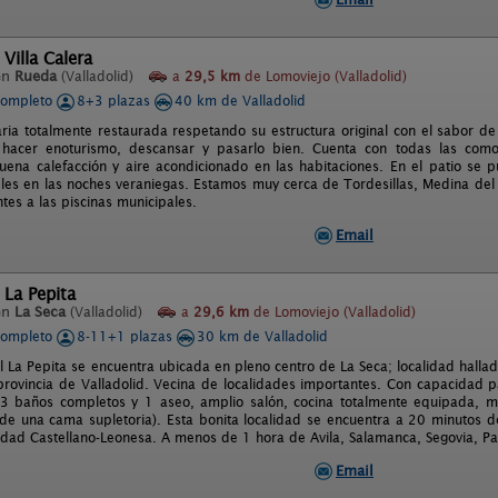
 Villa Calera
en
Rueda
(Valladolid)
a
29,5 km
de Lomoviejo (Valladolid)
completo
8+3 plazas
40 km de Valladolid
ria totalmente restaurada respetando su estructura original con el sabor de
hacer enoturismo, descansar y pasarlo bien. Cuenta con todas las co
uena calefacción y aire acondicionado en las habitaciones. En el patio se 
es en las noches veraniegas. Estamos muy cerca de Tordesillas, Medina del 
ntes a las piscinas municipales.
Email
 La Pepita
en
La Seca
(Valladolid)
a
29,6 km
de Lomoviejo (Valladolid)
completo
8-11+1 plazas
30 km de Valladolid
l La Pepita se encuentra ubicada en pleno centro de La Seca; localidad hall
rovincia de Valladolid. Vecina de localidades importantes. Con capacidad 
 3 baños completos y 1 aseo, amplio salón, cocina totalmente equipada, 
e una cama supletoria). Esta bonita localidad se encuentra a 20 minutos de l
dad Castellano-Leonesa. A menos de 1 hora de Avila, Salamanca, Segovia, Pa
Email