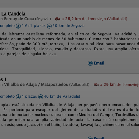
 La Candela
en
Bernuy de Coca
(Segovia)
a
26,2 km
de Lomoviejo (Valladolid)
completo
2-6+1 plazas
50 km de Segovia
a de labranza castellana reformada, en el cruce de Segovia, Valladolid 
icada en un pueblo de menos de 50 habitantes. Cuenta con 3 habitaciones a
efacción, patio de 300 m2, terraza,.. Una casa rural ideal para pasar unos dí
aleza. Tranquilidad, silencio, estudio y descanso. Existe una amplia ofer
tas a parejas de singular belleza.
Email
s I
en
Villalba de Adaja / Matapozuelos
(Valladolid)
a
29 km
de Lomoviej
completo
4 plazas
40 km de Valladolid
uplas está situada en Villalba de Adaja, un pequeño pero encantador pue
. Es perfecto para escapar del ajetreo de la ciudad y del estrés diario. I
rcana a importantes núcleos culturales como Medina del Campo, Tordesillas
eda permiten una amplia variedad de ocio. La casa está completamente
 un estupendo jacuzzi en el baño, lavadora, lavavajillas, chimenea en el sal
Email