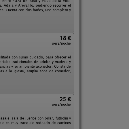
entre Plaza del Real y Plaza de la Villa.
 Adaja y Arevalillo, pudiendo recorrer el
tes. Cuenta con dos baños, uno completo y
18 €
pers/noche
ilitada con sumo cuidado, para ofrecer el
eriales tradicionales de adobe y madera y
stancias y su ambiente acogedor. Consta de
tas a la Iglesia, amplia zona de comedor,
25 €
pers/noche
aje, sala de juegos con billar, futbolín y
eblo es muy tranquilo rodeado de caminos