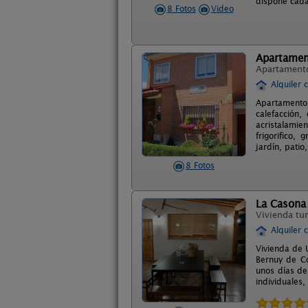
dispone cada
8 Fotos
Video
Apartamen
Apartament
Alquiler 
Apartamento 
calefacción,
acristalamie
frigorifico, 
jardín, patio
8 Fotos
La Casona
Vivienda tur
Alquiler 
Vivienda de 
Bernuy de Co
unos días de
individuales