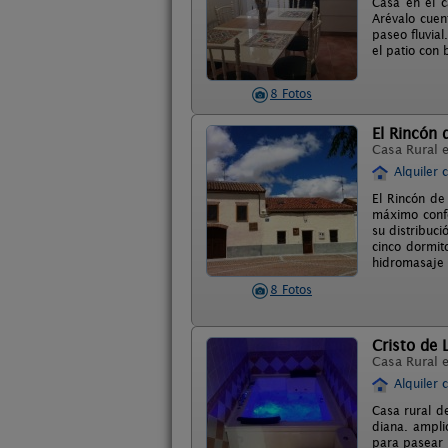
Casa en el c
Arévalo cuen
paseo fluvia
el patio con 
8 Fotos
El Rincón 
Casa Rural 
Alquiler 
El Rincón de
máximo confo
su distribuc
cinco dormit
hidromasaje 
8 Fotos
Cristo de 
Casa Rural 
Alquiler 
Casa rural d
diana. ampli
para pasear