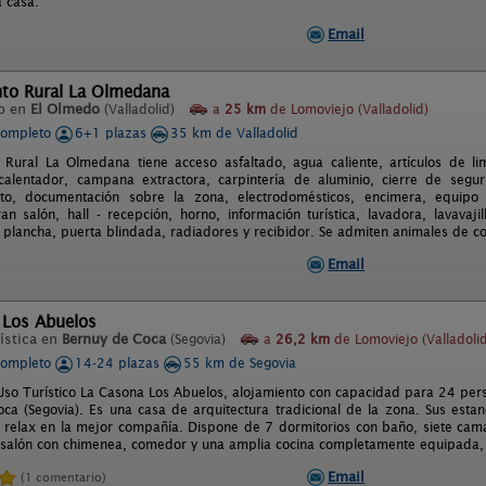
 casa.
Email
to Rural La Olmedana
o en
El Olmedo
(Valladolid)
a
25 km
de Lomoviejo (Valladolid)
completo
6+1 plazas
35 km de Valladolid
Rural La Olmedana tiene acceso asfaltado, agua caliente, artículos de li
 calentador, campana extractora, carpintería de aluminio, cierre de seg
nto, documentación sobre la zona, electrodomésticos, encimera, equipo a
gran salón, hall - recepción, horno, información turística, lavadora, lavava
, plancha, puerta blindada, radiadores y recibidor. Se admiten animales de co
Email
 Los Abuelos
ística en
Bernuy de Coca
(Segovia)
a
26,2 km
de Lomoviejo (Valladolid
completo
14-24 plazas
55 km de Segovia
Uso Turístico La Casona Los Abuelos, alojamiento con capacidad para 24 pers
ca (Segovia). Es una casa de arquitectura tradicional de la zona. Sus esta
 relax en la mejor compañía. Dispone de 7 dormitorios con baño, siete c
, salón con chimenea, comedor y una amplia cocina completamente equipada, 
Email
(1 comentario)