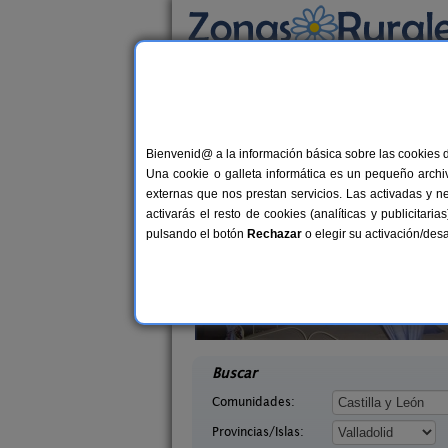
Busca por alojamiento
Alojamientos
>
Castilla y León
>
Valladolid
> 
Casas Rurales cerca
Bienvenid@ a la información básica sobre las cookies 
Una cookie o galleta informática es un pequeño archiv
externas que nos prestan servicios. Las activadas y n
activarás el resto de cookies (analíticas y publicita
pulsando el botón
Rechazar
o elegir su activación/de
yes Godos
Casa Rural La Zarza
12 pers.
8+
30 €
a (Valladolid)
La Zarza (Valladolid)
desde
desd
Buscar
Comunidades:
Provincias/Islas: