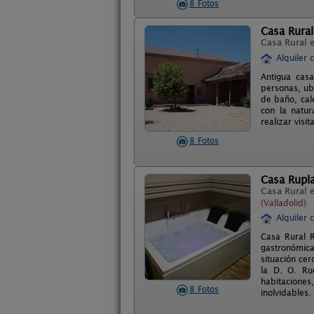
8 Fotos
Casa Rural
Casa Rural 
Alquiler 
Antigua cas
personas, ub
de baño, cal
con la natur
realizar visi
8 Fotos
Casa Rupla
Casa Rural 
(Valladolid)
Alquiler 
Casa Rural R
gastronómica
situación ce
la D. O. Ru
habitaciones,
8 Fotos
inolvidables.