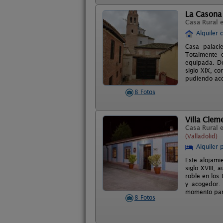
La Casona 
Casa Rural 
Alquiler 
Casa palaci
Totalmente e
equipada. Do
siglo XIX, c
pudiendo aco
8 Fotos
Villa Clem
Casa Rural 
(Valladolid)
Alquiler 
Este alojamie
siglo XVIII,
roble en los 
y acogedor.
momento para
8 Fotos