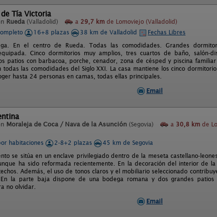
de Tía Victoria
en
Rueda
(Valladolid)
a
29,7 km
de Lomoviejo (Valladolid)
completo
16+8 plazas
38 km de Valladolid
Fechas Libres
ega. En el centro de Rueda. Todas las comodidades. Grandes dormito
quipada. Cinco dormitorios muy amplios, tres cuartos de baño, salón-dis
s patios con barbacoa, porche, cenador, zona de césped y piscina familiar
on todas las comodidades del Siglo XXI. La casa mantiene los cinco dormitorio
ger hasta 24 personas en camas, todas ellas principales.
Email
entina
en
Moraleja de Coca / Nava de la Asunción
(Segovia)
a
30,8 km
de Lo
por habitaciones
2-8+2 plazas
45 km de Segovia
nto se sitúa en un enclave privilegiado dentro de la meseta castellano-leone
 aunque ha sido reformada recientemente. En la decoración del interior de l
techos. Además, el uso de tonos claros y el mobiliario seleccionado contribu
 En la parte baja dispone de una bodega romana y dos grandes patios 
 no olvidar.
Email