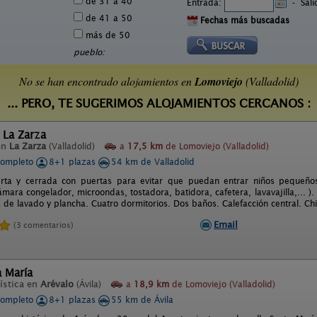
de 31 a 40
Entrada:
-
Sal
de 41 a 50
Fechas más buscadas
más de 50
pueblo:
No se han encontrado alojamientos en
Lomoviejo
(Valladolid)
... PERO, TE SUGERIMOS ALOJAMIENTOS CERCANOS :
 La Zarza
en
La Zarza
(Valladolid)
a
17,5 km
de Lomoviejo (Valladolid)
completo
8+1 plazas
54 km de Valladolid
ierta y cerrada con puertas para evitar que puedan entrar niños pequeño
 cámara congelador, microondas, tostadora, batidora, cafetera, lavavajilla,...
a de lavado y plancha. Cuatro dormitorios. Dos baños. Calefacción central. Chi
Email
(3 comentarios)
a María
ística en
Arévalo
(Ávila)
a
18,9 km
de Lomoviejo (Valladolid)
completo
8+1 plazas
55 km de Ávila