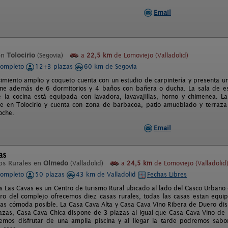
Email
en
Tolocirio
(Segovia)
a
22,5 km
de Lomoviejo (Valladolid)
completo
12+3 plazas
60 km de Segovia
cimiento amplio y coqueto cuenta con un estudio de carpintería y presenta u
one además de 6 dormitorios y 4 baños con bañera o ducha. La sala de est
 la cocina está equipada con lavadora, lavavajillas, horno y chimenea. La
e en Tolocirio y cuenta con zona de barbacoa, patio amueblado y terraza
oche.
Email
as
os Rurales en
Olmedo
(Valladolid)
a
24,5 km
de Lomoviejo (Valladolid
completo
50 plazas
43 km de Valladolid
Fechas Libres
s Las Cavas es un Centro de turismo Rural ubicado al lado del Casco Urban
ro del complejo ofrecemos diez casas rurales, todas las casas estan equip
mas cómoda posible. La Casa Cava Alta y Casa Cava Vino Ribera de Duero di
azas, Casa Cava Chica dispone de 3 plazas al igual que Casa Cava Vino de 
remos disfrutar de una amplia piscina y al llegar la tarde podremos sab