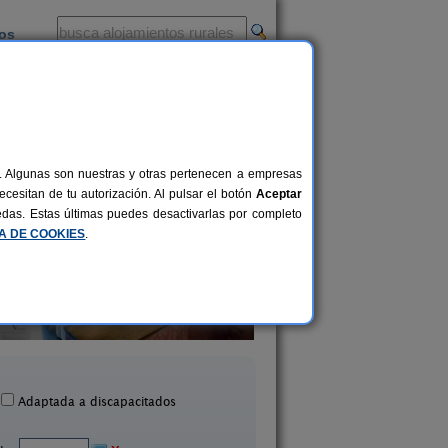
ios
-
al. Algunas son nuestras y otras pertenecen a empresas
cesitan de tu autorización. Al pulsar el botón
Aceptar
uedas. Estas últimas puedes desactivarlas por completo
CA DE COOKIES
.
Casa Rural La Herrería
Casa Rural Beautiful A
7-10 pers.
21 €
lejas de Peñafiel (Valladolid)
Castronuño (Valladol
desde
Adaptada a discapacitados