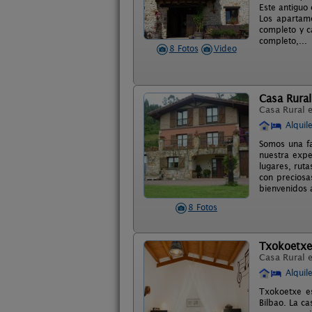
Este antiguo 
Los apartam
completo y c
completo,...
8 Fotos
Video
Casa Rural
Casa Rural 
Alquil
Somos una fa
nuestra expe
lugares, ruta
con preciosa
bienvenidos 
8 Fotos
Txokoetxe
Casa Rural 
Alquil
Txokoetxe es
Bilbao. La c