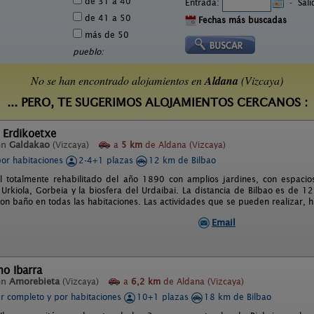
de 31 a 40
Entrada:
-
Sal
de 41 a 50
Fechas más buscadas
más de 50
pueblo:
No se han encontrado alojamientos en
Aldana
(Vizcaya)
... PERO, TE SUGERIMOS ALOJAMIENTOS CERCANOS :
 Erdikoetxe
en
Galdakao
(Vizcaya)
a
5 km
de Aldana (Vizcaya)
por habitaciones
2-4+1 plazas
12 km de Bilbao
l totalmente rehabilitado del año 1890 con amplios jardines, con espacios
 Urkiola, Gorbeia y la biosfera del Urdaibai. La distancia de Bilbao es de 
on baño en todas las habitaciones. Las actividades que se pueden realizar, hí
Email
o Ibarra
en
Amorebieta
(Vizcaya)
a
6,2 km
de Aldana (Vizcaya)
er completo y por habitaciones
10+1 plazas
18 km de Bilbao