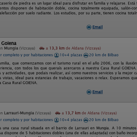
caserío de piedra es un lugar ideal para disfrutar en familia y relajarse. Es
entos disponen de habitación doble, cocina totalmente equipada, salón-
alefacción por suelo radiante. Los estudios, por su parte, tienen cocina to
Email
 Goiena
en
Mungia
(Vizcaya)
a
13,3 km
de Aldana (Vizcaya)
er completo y por habitaciones
10+4 plazas
20 km de Bilbao
milia, que comenzamos con el turismo rural en el año 2006, con la ilusión
riencia, con todos los que queraís acercaros a nuestra Casa Rural GOIENA
s y actividades, que podais realizar, así como nuestros servicios y la mejor 
s vistas, ideal para estancias de trabajo, vacaciones o relax. Esperamos qu
a Casa Rural GOIENA.
Email
en
Larrauri-Mungia
(Vizcaya)
a
13,7 km
de Aldana (Vizcaya)
er completo y por habitaciones
10+4 plazas
20 km de Bilbao
 una casa rural situada en el barrio de Larrauri en Mungia. A 10 minuto
asa dispone de 5 habitaciones dobles (una de ellas adaptada) con baño inco