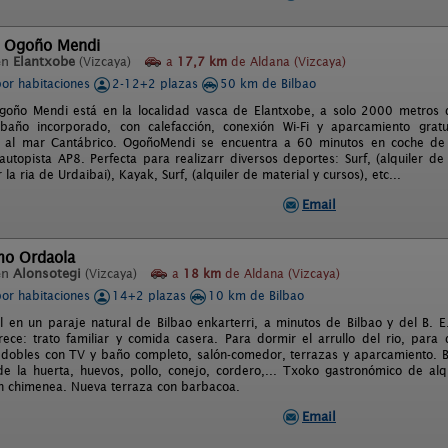
l Ogoño Mendi
en
Elantxobe
(Vizcaya)
a
17,7 km
de Aldana (Vizcaya)
por habitaciones
2-12+2 plazas
50 km de Bilbao
goño Mendi está en la localidad vasca de Elantxobe, a solo 2000 metros d
baño incorporado, con calefacción, conexión Wi-Fi y aparcamiento grat
s al mar Cantábrico. OgoñoMendi se encuentra a 60 minutos en coche de
autopista AP8. Perfecta para realizarr diversos deportes: Surf, (alquiler de
la ria de Urdaibai), Kayak, Surf, (alquiler de material y cursos), etc...
Email
mo Ordaola
en
Alonsotegi
(Vizcaya)
a
18 km
de Aldana (Vizcaya)
por habitaciones
14+2 plazas
10 km de Bilbao
l en un paraje natural de Bilbao enkarterri, a minutos de Bilbao y del B. E
ece: trato familiar y comida casera. Para dormir el arrullo del rio, para
 dobles con TV y baño completo, salón-comedor, terrazas y aparcamiento. B
de la huerta, huevos, pollo, conejo, cordero,... Txoko gastronómico de al
n chimenea. Nueva terraza con barbacoa.
Email