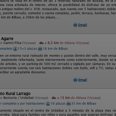
Ibarra se sitúa en el centro de las 3 reservas naturales de Bizkaia, en l
na zona arbolada de interior, ofrece la posibilidad de disfrutar de un ento
antiguo molino del s. XVII, restaurado, que cuenta con 5 habitaciones dobles c
, porche cerrado, comedor y cocina completa, jardín, terraza, barbacoa, ham
 km de Bilbao, a 20km de las playas,...
Email
 Agarre
en
Gamiz-Fika
(Vizcaya)
a
6,5 km
de Aldana (Vizcaya)
completo
15+3 plazas
18 km de Bilbao
 en un entorno rural rodeado de montes y pastos dentro del valle, muy cerca 
X, totalmente reformada, tanto interiormente como exteriormente, donde se
s de árboles, y un parking de 500 m2 cerrado y vigilado por cámaras. En su
interiormente cuenta con seis habitaciones dobles con baño, wifi y TV, toda
acilitar un agradable descanso.
Email
to Rural Larrago
en
Busturia / Urdaibai
(Vizcaya)
a
13 km
de Aldana (Vizcaya)
er completo y por habitaciones
16 plazas
35 km de Bilbao
tamento situado en el centro de Urdaibai a 5 minutos de la playa mas c
rnika. Ideal para familias con niños y para aquellos que quieran disfrutar 