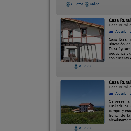
8 Fotos
Video
Casa Rura
Casa Rural 
Alquiler 
Casa Rural s
ubicación en
Estratégica
pequeñas exc
con encanto 
8 Fotos
Casa Rural
Casa Rural 
Alquiler 
Os presentam
Euskadi inau
campo y está
frente de l
absolutamente
8 Fotos