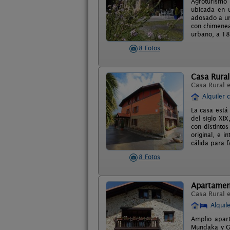
Agroturismo 
ubicada en u
adosado a un 
con chimenea
urbano, a 18
8 Fotos
Casa Rural
Casa Rural 
Alquiler 
La casa está
del siglo XI
con distinto
original, e 
cálida para f
8 Fotos
Apartamen
Casa Rural 
Alquil
Amplio apar
Mundaka y Ge