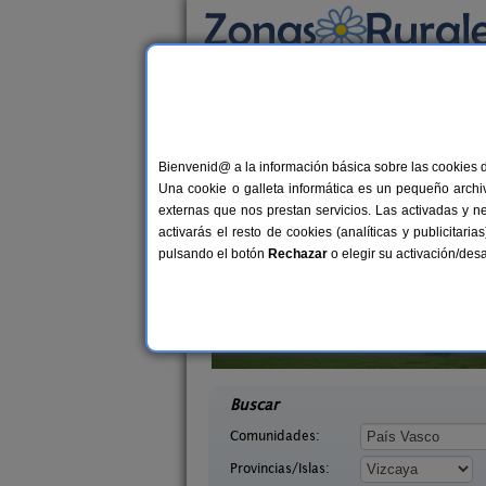
Busca por alojamiento
Alojamientos
>
País Vasco
>
Vizcaya
> Aldan
Casas Rurales cerca
Bienvenid@ a la información básica sobre las cookies 
Una cookie o galleta informática es un pequeño archiv
externas que nos prestan servicios. Las activadas y n
activarás el resto de cookies (analíticas y publicita
pulsando el botón
Rechazar
o elegir su activación/de
Goiena
Casa Rural Enkartada
10+4 pers.
24 €
caya)
Sopuerta (Vizcaya)
desde
desd
Buscar
Comunidades:
Provincias/Islas: