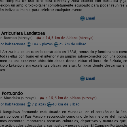
na completa de uso libre para clientes y zona exterior con barbacoa y j
osición un amplio txoko-taller completamente equipado para poder reunirse y
ién individualmente para celebrar cualquier evento.
Email
 Arrizurieta Landetxea
en
Bermeo
(Vizcaya)
a
14,5 km
de Aldana (Vizcaya)
por habitaciones
18+6 plazas
25 km de Bilbao
l Arrizurieta es un caserío construido en 1838, renovado y funcionando co
 todas ellas con baño en el interior y un amplio salón-comedor con una cocina
eo es una excelente ubicación desde donde visitar el litoral de Bizkaia, 
io o Lekeitio y sus excelentes playas surferas. Un lugar donde descansar en
sco.
Email
 Portuondo
en
Mundaka
(Vizcaya)
a
15,6 km
de Aldana (Vizcaya)
por habitaciones
7 plazas
40 km de Bilbao
 Bungalows Portuondo está situado en Mundaka, en el corazón de la Reser
para conocer el País Vasco y reconocido como uno de los mejores del mundo 
s encontrar importantes recursos culturales, deportivos y naturales que
ntre actividades adecuadas a sus gustos y necesidades. El Camping Portuond