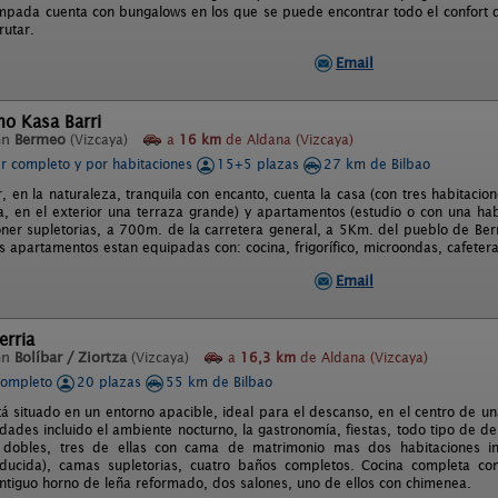
pada cuenta con bungalows en los que se puede encontrar todo el confort qu
rutar.
Email
o Kasa Barri
en
Bermeo
(Vizcaya)
a
16 km
de Aldana (Vizcaya)
er completo y por habitaciones
15+5 plazas
27 km de Bilbao
r, en la naturaleza, tranquila con encanto, cuenta la casa (con tres habitaci
, en el exterior una terraza grande) y apartamentos (estudio o con una habi
ner supletorias, a 700m. de la carretera general, a 5Km. del pueblo de Berm
 apartamentos estan equipadas con: cocina, frigorífico, microondas, cafetera,
Email
erria
en
Bolíbar / Ziortza
(Vizcaya)
a
16,3 km
de Aldana (Vizcaya)
completo
20 plazas
55 km de Bilbao
tá situado en un entorno apacible, ideal para el descanso, en el centro de un
idades incluido el ambiente nocturno, la gastronomía, fiestas, todo tipo de dep
s dobles, tres de ellas con cama de matrimonio mas dos habitaciones ind
ducida), camas supletorias, cuatro baños completos. Cocina completa con l
ntiguo horno de leña reformado, dos salones, uno de ellos con chimenea.