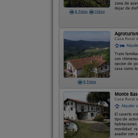
zona de acam
dejar de disf
8 Fotos
Video
Agroturism
Casa Rural 
Alquil
Trato familia
con chimenea
opcion de po
casa como los
8 Fotos
Monte Bas
Casa Rural 
Alquiler 
El caserío es
tipo de activ
habitacione
movilidad re
asador con a