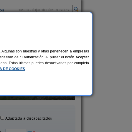
ios
-
al. Algunas son nuestras y otras pertenecen a empresas
cesitan de tu autorización. Al pulsar el botón
Aceptar
uedas. Estas últimas puedes desactivarlas por completo
CA DE COOKIES
.
Casa Rural Agarre
Hotel Kaia
15+3 pers.
25 €
Gamiz Fika (Vizcaya)
Zierbena (Vizcaya
desde
Adaptada a discapacitados