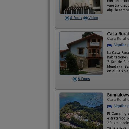
con una coci
vuestra disp
alquila tamb
8 Fotos
Video
Casa Rural
Casa Rural 
Alquiler 
La Casa Rura
habitaciones
7 Km de Berm
Mundaka, Bak
en el País Va
8 Fotos
Bungalows
Casa Rural 
Alquiler 
El Camping &
estratégico 
20 km podemo
visite encue