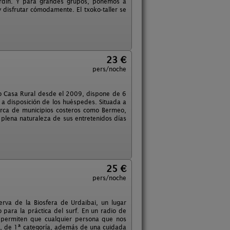
ardín. Y para grandes grupos, ponemos a
 disfrutar cómodamente. El txoko-taller se
23 €
pers/noche
mo Casa Rural desde el 2009, dispone de 6
 a disposición de los huéspedes. Situada a
cerca de municipios costeros como Bermeo,
 plena naturaleza de sus entretenidos días
25 €
pers/noche
va de la Biosfera de Urdaibai, un lugar
para la práctica del surf. En un radio de
 permiten que cualquier persona que nos
o, de 1ª categoría, además de una cuidada