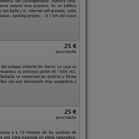
a comarca del Duranguesado. Nuestra casa,
rno natural muy atractivo. Es un edificio
on baño y tv, internet wifi gratuito, salón
acas, parking propio,... A 1 km del casco
25 €
pers/noche
del antiguo cinturón de hierro. La casa es
 encuentra su precioso jardín de 1000 m2,
 fachada se conservan las piedras y forma
s ellas con una decoración muy acogedora y
25 €
pers/noche
ercana y a 10 minutos de los pueblos de
de una zona traqnuila en plena naturaleza.