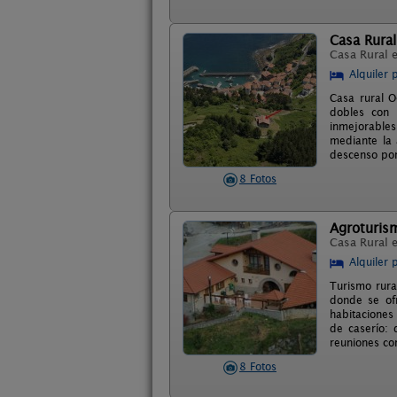
Casa Rura
Casa Rural 
Alquiler 
Casa rural O
dobles con 
inmejorable
mediante la 
descenso por 
8 Fotos
Agroturis
Casa Rural 
Alquiler 
Turismo rura
donde se ofr
habitaciones
de caserío: 
reuniones co
8 Fotos