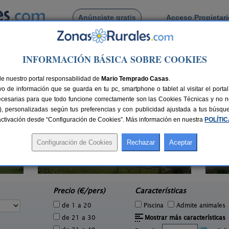
Anúnciate gratis
Acceso Propietar
Busca por pueblo
INFORMACIÓN BÁSICA SOBRE COOKIES
a
 de Aldana
de nuestro portal responsabilidad de
Mario Temprado Casas
.
o de información que se guarda en tu pc, smartphone o tablet al visitar el port
ecesarias para que todo funcione correctamente son las Cookies Técnicas y no ne
rias), personalizadas según tus preferencias y con publicidad ajustada a tus búsq
sactivación desde “Configuración de Cookies”. Más información en nuestra
POLÍTI
Agroturismo Ordaola
8 pers.
14+2 pers.
25 €
25 €
Alonsotegi (Vizcaya)
e
desde
Precio (€/pers)
Características
de 1 a 20
Piscina
Admite animales
de 21 a 30
Mostrar más características