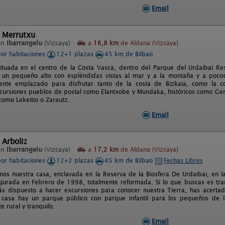
Email
l Merrutxu
en
Ibarrangelu
(Vizcaya)
a
16,8 km
de Aldana (Vizcaya)
por habitaciones
12+1 plazas
45 km de Bilbao
ituada en el centro de la Costa Vasca, dentro del Parque del Urdaibai Res
 un pequeño alto con espléndidas vistas al mar y a la montaña y a pocos
mente emplazado para disfrutar tanto de la costa de Bizkaia, como la c
ursiones pueblos de postal como Elantxobe y Mundaka, históricos como Ger
como Lekeitio o Zarautz.
Email
 Arboliz
en
Ibarrangelu
(Vizcaya)
a
17,2 km
de Aldana (Vizcaya)
por habitaciones
12+2 plazas
45 km de Bilbao
Fechas Libres
os nuestra casa, enclavada en la Reserva de la Biosfera De Urdaibai, en l
gurada en Febrero de 1998, totalmente reformada. Si lo que buscas es tranqu
s dispuesto a hacer excursiones para conocer nuestra Tierra, has acertado
a casa hay un parque público con parque infantil para los pequeños de
 rural y tranquilo.
Email