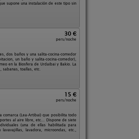
e supone una instalación de este tipo sin
30 €
pers/noche
ones, dos baños y una salita-cocina-comedor
tacion, un baño y salita-cocina-comedor),
eo en la Biosfera de Urdaibai y Bakio. La
 sabanas, toallas, etc.
15 €
pers/noche
a comarca (Lea-Artibai) que posibilita todo
ortes al aire libre, etc... Dispone de siete
ividuales (una de ellas habilitada para
avavajillas, lavadora, microondas, etc.,