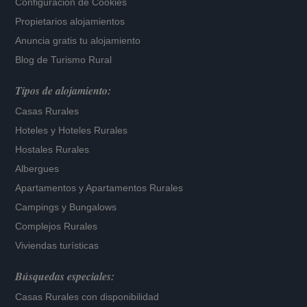
Configuración de Cookies
Propietarios alojamientos
Anuncia gratis tu alojamiento
Blog de Turismo Rural
Tipos de alojamiento:
Casas Rurales
Hoteles
y
Hoteles Rurales
Hostales Rurales
Albergues
Apartamentos
y
Apartamentos Rurales
Campings y Bungalows
Complejos Rurales
Viviendas turísticas
Búsquedas especiales:
Casas Rurales con disponibilidad