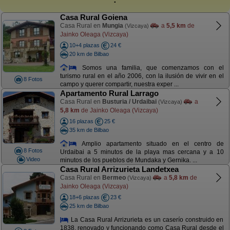
Casa Rural Goiena
Casa Rural en
Mungia
a
5,5 km
de
(Vizcaya)
Jainko Oleaga (Vizcaya)
10+4 plazas
24 €
20 km de Bilbao
Somos una familia, que comenzamos con el
turismo rural en el año 2006, con la ilusión de vivir en el
8 Fotos
campo y querer compartir, nuestra exper ...
Apartamento Rural Larrago
Casa Rural en
Busturia / Urdaibai
a
(Vizcaya)
5,8 km
de Jainko Oleaga (Vizcaya)
16 plazas
25 €
35 km de Bilbao
Amplio apartamento situado en el centro de
8 Fotos
Urdaibai a 5 minutos de la playa mas cercana y a 10
Video
minutos de los pueblos de Mundaka y Gernika. ...
Casa Rural Arrizurieta Landetxea
Casa Rural en
Bermeo
a
5,8 km
de
(Vizcaya)
Jainko Oleaga (Vizcaya)
18+6 plazas
23 €
25 km de Bilbao
La Casa Rural Arrizurieta es un caserío construido en
1838, renovado y funcionando como Casa Rural desde el