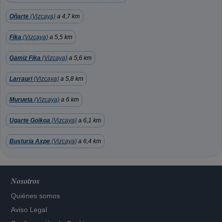
Oñarte
(Vizcaya)
a 4,7 km
Fika
(Vizcaya)
a 5,5 km
Gamiz Fika
(Vizcaya)
a 5,6 km
Larrauri
(Vizcaya)
a 5,8 km
Murueta
(Vizcaya)
a 6 km
Ugarte Goikoa
(Vizcaya)
a 6,1 km
Busturia Axpe
(Vizcaya)
a 6,4 km
Nosotros
Quiénes somos
Aviso Legal