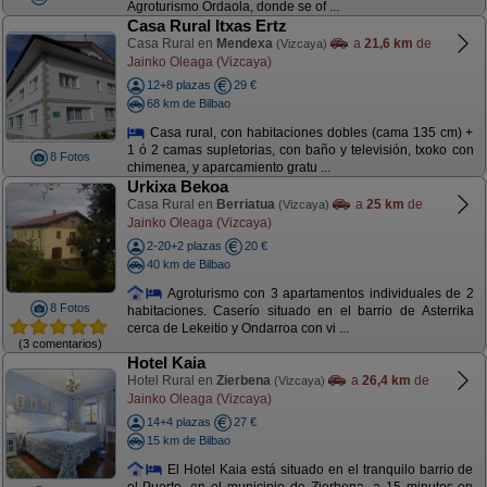
Agroturismo Ordaola, donde se of ...
Casa Rural Itxas Ertz
Casa Rural en
Mendexa
a
21,6 km
de
(Vizcaya)
Jainko Oleaga (Vizcaya)
12+8 plazas
29 €
68 km de Bilbao
Casa rural, con habitaciones dobles (cama 135 cm) +
1 ó 2 camas supletorias, con baño y televisión, txoko con
8 Fotos
chimenea, y aparcamiento gratu ...
Urkixa Bekoa
Casa Rural en
Berriatua
a
25 km
de
(Vizcaya)
Jainko Oleaga (Vizcaya)
2-20+2 plazas
20 €
40 km de Bilbao
Agroturismo con 3 apartamentos individuales de 2
8 Fotos
habitaciones. Caserío situado en el barrio de Asterrika
cerca de Lekeitio y Ondarroa con vi ...
(3 comentarios)
Hotel Kaia
Hotel Rural en
Zierbena
a
26,4 km
de
(Vizcaya)
Jainko Oleaga (Vizcaya)
14+4 plazas
27 €
15 km de Bilbao
El Hotel Kaia está situado en el tranquilo barrio de