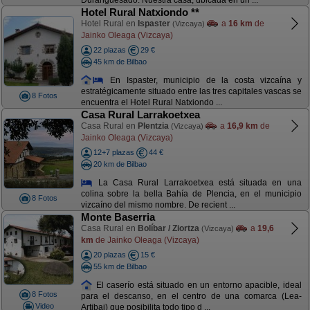
Duranguesado. Nuestra casa, ubicada en un ...
Hotel Rural Natxiondo **
Hotel Rural en
Ispaster
a
16 km
de
(Vizcaya)
Jainko Oleaga (Vizcaya)
22 plazas
29 €
45 km de Bilbao
En Ispaster, municipio de la costa vizcaína y
estratégicamente situado entre las tres capitales vascas se
8 Fotos
encuentra el Hotel Rural Natxiondo ...
Casa Rural Larrakoetxea
Casa Rural en
Plentzia
a
16,9 km
de
(Vizcaya)
Jainko Oleaga (Vizcaya)
12+7 plazas
44 €
20 km de Bilbao
La Casa Rural Larrakoetxea está situada en una
colina sobre la bella Bahía de Plencia, en el municipio
8 Fotos
vizcaíno del mismo nombre. De recient ...
Monte Baserria
Casa Rural en
Bolíbar / Ziortza
a
19,6
(Vizcaya)
km
de Jainko Oleaga (Vizcaya)
20 plazas
15 €
55 km de Bilbao
El caserío está situado en un entorno apacible, ideal
8 Fotos
para el descanso, en el centro de una comarca (Lea-
Video
Artibai) que posibilita todo tipo d ...