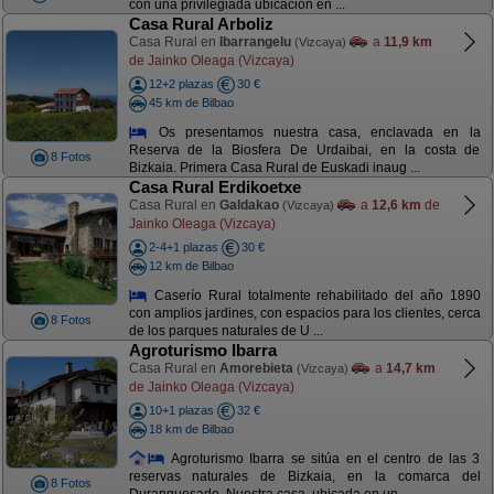
con una privilegiada ubicación en ...
Casa Rural Arboliz
Casa Rural en
Ibarrangelu
a
11,9 km
(Vizcaya)
de Jainko Oleaga (Vizcaya)
12+2 plazas
30 €
45 km de Bilbao
Os presentamos nuestra casa, enclavada en la
Reserva de la Biosfera De Urdaibai, en la costa de
8 Fotos
Bizkaia. Primera Casa Rural de Euskadi inaug ...
Casa Rural Erdikoetxe
Casa Rural en
Galdakao
a
12,6 km
de
(Vizcaya)
Jainko Oleaga (Vizcaya)
2-4+1 plazas
30 €
12 km de Bilbao
Caserío Rural totalmente rehabilitado del año 1890
con amplios jardines, con espacios para los clientes, cerca
8 Fotos
de los parques naturales de U ...
Agroturismo Ibarra
Casa Rural en
Amorebieta
a
14,7 km
(Vizcaya)
de Jainko Oleaga (Vizcaya)
10+1 plazas
32 €
18 km de Bilbao
Agroturismo Ibarra se sitúa en el centro de las 3
reservas naturales de Bizkaia, en la comarca del
8 Fotos