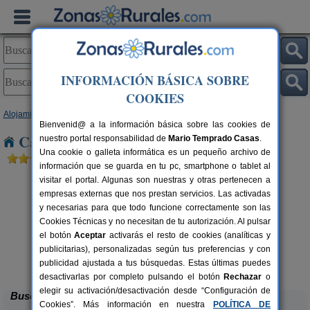
INFORMACIÓN BÁSICA SOBRE
COOKIES
Alojamientos
>
País Vasco
>
Vizcaya
> Jainko Oleaga
Bienvenid@ a la información básica sobre las cookies de
Casas Rurales cerca de Jainko Oleaga
nuestro portal responsabilidad de
Mario Temprado Casas
.
Una cookie o galleta informática es un pequeño archivo de
información que se guarda en tu pc, smartphone o tablet al
visitar el portal. Algunas son nuestras y otras pertenecen a
empresas externas que nos prestan servicios. Las activadas
y necesarias para que todo funcione correctamente son las
Cookies Técnicas y no necesitan de tu autorización. Al pulsar
el botón
Aceptar
activarás el resto de cookies (analíticas y
publicitarias), personalizadas según tus preferencias y con
Bungalows Portuondo
rs.
7 pers.
 €
25 €
publicidad ajustada a tus búsquedas. Estas últimas puedes
Mundaka (Vizcaya)
desde
desactivarlas por completo pulsando el botón
Rechazar
o
elegir su activación/desactivación desde “Configuración de
Buscar
Cookies”. Más información en nuestra
POLÍTICA DE