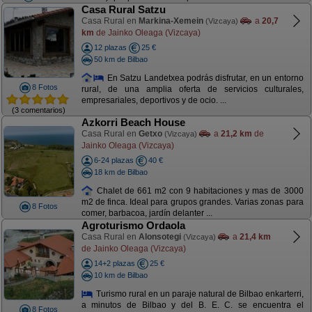
Casa Rural Satzu
Casa Rural en
Markina-Xemein
a
20,7
(Vizcaya)
km
de Jainko Oleaga (Vizcaya)
12 plazas
25 €
50 km de Bilbao
En Satzu Landetxea podrás disfrutar, en un entorno
8 Fotos
rural, de una amplia oferta de servicios culturales,
empresariales, deportivos y de ocio. ...
(3 comentarios)
Azkorri Beach House
Casa Rural en
Getxo
a
21,2 km
de
(Vizcaya)
Jainko Oleaga (Vizcaya)
6-24 plazas
40 €
18 km de Bilbao
Chalet de 661 m2 con 9 habitaciones y mas de 3000
m2 de finca. Ideal para grupos grandes. Varias zonas para
8 Fotos
comer, barbacoa, jardín delanter ...
Agroturismo Ordaola
Casa Rural en
Alonsotegi
a
21,4 km
(Vizcaya)
de Jainko Oleaga (Vizcaya)
14+2 plazas
25 €
10 km de Bilbao
Turismo rural en un paraje natural de Bilbao enkarterri,
a minutos de Bilbao y del B. E. C. se encuentra el
8 Fotos