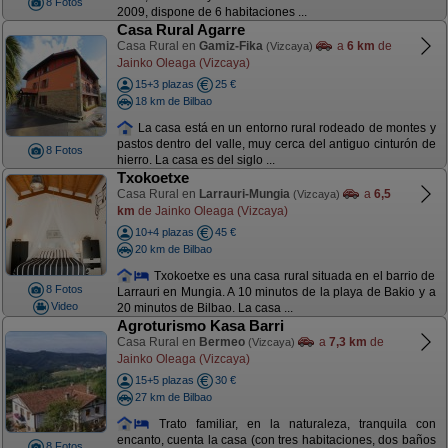
8 Fotos
2009, dispone de 6 habitaciones ...
Casa Rural Agarre
Casa Rural en
Gamiz-Fika
a
6 km
de
(Vizcaya)
Jainko Oleaga (Vizcaya)
15+3 plazas
25 €
18 km de Bilbao
La casa está en un entorno rural rodeado de montes y
pastos dentro del valle, muy cerca del antiguo cinturón de
8 Fotos
hierro. La casa es del siglo ...
Txokoetxe
Casa Rural en
Larrauri-Mungia
a
6,5
(Vizcaya)
km
de Jainko Oleaga (Vizcaya)
10+4 plazas
45 €
20 km de Bilbao
Txokoetxe es una casa rural situada en el barrio de
8 Fotos
Larrauri en Mungia. A 10 minutos de la playa de Bakio y a
Video
20 minutos de Bilbao. La casa ...
Agroturismo Kasa Barri
Casa Rural en
Bermeo
a
7,3 km
de
(Vizcaya)
Jainko Oleaga (Vizcaya)
15+5 plazas
30 €
27 km de Bilbao
Trato familiar, en la naturaleza, tranquila con
encanto, cuenta la casa (con tres habitaciones, dos baños
8 Fotos