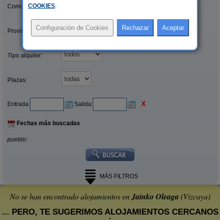
COOKIES
.
Comunidades:
Provincias/Islas:
Tipo alquiler:
Plazas:
X
Entrada:
Salida:
Fechas más buscadas
pueblo:
MÁS FILTROS
No se han encontrado alojamientos en
Jainko Oleaga
(Vizcaya)
... PERO, TE SUGERIMOS ALOJAMIENTOS CERCANOS
: