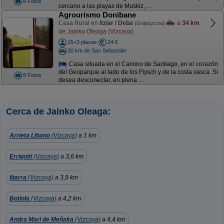
8 Fotos
cercano a las playas de Muskiz, ...
Agrourismo Donibane
Casa Rural en
Itziar / Deba
a
34 km
(Guipúzcoa)
de Jainko Oleaga (Vizcaya)
15+3 plazas
24 €
30 km de San Sebastián
Casa situada en el Camino de Santiago, en el corazón
del Geoparque al lado de los Flysch y de la costa vasca. Si
8 Fotos
desea desconectar, en plena ...
Cerca de Jainko Oleaga:
Arrieta Libano
(Vizcaya)
a 1 km
Errigoiti
(Vizcaya)
a 3,6 km
Ibarra
(Vizcaya)
a 3,9 km
Botiola
(Vizcaya)
a 4,2 km
Andra Mari de Meñaka
(Vizcaya)
a 4,4 km