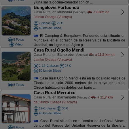
y una salita-cocina-comedor con ch ...
Bungalows Portuondo
Casa Rural en
Mundaka
a
8 km
de
(Vizcaya)
Jainko Oleaga (Vizcaya)
7 plazas
25 €
40 km de Bilbao
El Camping & Bungalows Portuondo está situado en
8 Fotos
Mundaka, en el corazón de la Reserva de la Biosfera de
Video
Urdaibai, un lugar estratégico p ...
Casa Rural Ogoño Mendi
Casa Rural en
Elantxobe
a
11,5 km
de
(Vizcaya)
Jainko Oleaga (Vizcaya)
2-12+2 plazas
27 €
50 km de Bilbao
Casa rural Ogoño Mendi está en la localidad vasca de
Elantxobe, a solo 2000 metros de la playa de Laida.
8 Fotos
Ofrece habitaciones dobles con baño ...
Casa Rural Merrutxu
Casa Rural en
Ibarrangelu
a
11,7 km
(Vizcaya)
de Jainko Oleaga (Vizcaya)
12+1 plazas
30 €
45 km de Bilbao
Casa Rural situada en el centro de la Costa Vasca,
dentro del Parque del Urdaibai Reserva de la Biosfera,
8 Fotos