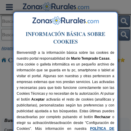
INFORMACIÓN BÁSICA SOBRE
COOKIES
Alojamientos
>
País Vasco
>
Vizcaya
> Zamudio
Bienvenid@ a la información básica sobre las cookies de
Casas Rurales cerca de Zamudio
nuestro portal responsabilidad de
Mario Temprado Casas
.
Una cookie o galleta informática es un pequeño archivo de
información que se guarda en tu pc, smartphone o tablet al
visitar el portal. Algunas son nuestras y otras pertenecen a
empresas externas que nos prestan servicios. Las activadas
y necesarias para que todo funcione correctamente son las
Cookies Técnicas y no necesitan de tu autorización. Al pulsar
el botón
Aceptar
activarás el resto de cookies (analíticas y
Agroturismo Ordaola
rs.
14+2 pers.
publicitarias), personalizadas según tus preferencias y con
 €
25 €
Alonsotegi (Vizcaya)
desde
publicidad ajustada a tus búsquedas. Estas últimas puedes
desactivarlas por completo pulsando el botón
Rechazar
o
Buscar
elegir su activación/desactivación desde “Configuración de
Cookies”. Más información en nuestra
POLÍTICA DE
Comunidades: