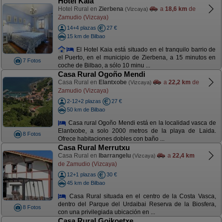
Hotel Kaia
Hotel Rural en
Zierbena
a
18,6 km
de
(Vizcaya)
Zamudio (Vizcaya)
14+4 plazas
27 €
15 km de Bilbao
El Hotel Kaia está situado en el tranquilo barrio de
el Puerto, en el municipio de Zierbena, a 15 minutos en
7 Fotos
coche de Bilbao, a sólo 10 minu ...
Casa Rural Ogoño Mendi
Casa Rural en
Elantxobe
a
22,2 km
de
(Vizcaya)
Zamudio (Vizcaya)
2-12+2 plazas
27 €
50 km de Bilbao
Casa rural Ogoño Mendi está en la localidad vasca de
Elantxobe, a solo 2000 metros de la playa de Laida.
8 Fotos
Ofrece habitaciones dobles con baño ...
Casa Rural Merrutxu
Casa Rural en
Ibarrangelu
a
22,4 km
(Vizcaya)
de Zamudio (Vizcaya)
12+1 plazas
30 €
45 km de Bilbao
Casa Rural situada en el centro de la Costa Vasca,
dentro del Parque del Urdaibai Reserva de la Biosfera,
8 Fotos
con una privilegiada ubicación en ...
Casa Rural Goikoetxe