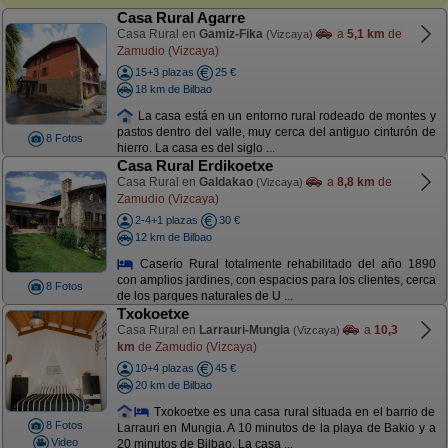
Casa Rural Agarre
Casa Rural en
Gamiz-Fika
a
5,1 km
de
(Vizcaya)
Zamudio (Vizcaya)
15+3 plazas
25 €
18 km de Bilbao
La casa está en un entorno rural rodeado de montes y
pastos dentro del valle, muy cerca del antiguo cinturón de
8 Fotos
hierro. La casa es del siglo ...
Casa Rural Erdikoetxe
Casa Rural en
Galdakao
a
8,8 km
de
(Vizcaya)
Zamudio (Vizcaya)
2-4+1 plazas
30 €
12 km de Bilbao
Caserío Rural totalmente rehabilitado del año 1890
con amplios jardines, con espacios para los clientes, cerca
8 Fotos
de los parques naturales de U ...
Txokoetxe
Casa Rural en
Larrauri-Mungia
a
10,3
(Vizcaya)
km
de Zamudio (Vizcaya)
10+4 plazas
45 €
20 km de Bilbao
Txokoetxe es una casa rural situada en el barrio de
8 Fotos
Larrauri en Mungia. A 10 minutos de la playa de Bakio y a
Video
20 minutos de Bilbao. La casa ...