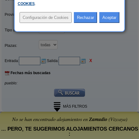
COOKIES
.
Provincias/Islas:
Tipo alquiler:
Plazas:
X
Entrada:
Salida:
Fechas más buscadas
pueblo:
MÁS FILTROS
No se han encontrado alojamientos en
Zamudio
(Vizcaya)
... PERO, TE SUGERIMOS ALOJAMIENTOS CERCANOS
: