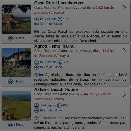
Casa Rural Larrakoetxea
Casa Rural en
Plentzia
a
14,3 km
de
(Vizcaya)
Zamudio (Vizcaya)
12+7 plazas
44 €
20 km de Bilbao
La Casa Rural Larrakoetxea está situada en una
colina sobre la bella Bahía de Plencia, en el municipio
8 Fotos
vizcaíno del mismo nombre. De recient ...
Agroturismo Ibarra
Casa Rural en
Amorebieta
a
14,8 km
(Vizcaya)
de Zamudio (Vizcaya)
10+1 plazas
32 €
18 km de Bilbao
Agroturismo Ibarra se sitúa en el centro de las 3
reservas naturales de Bizkaia, en la comarca del
8 Fotos
Duranguesado. Nuestra casa, ubicada en un ...
Azkorri Beach House
Casa Rural en
Getxo
a
15,1 km
de
(Vizcaya)
Zamudio (Vizcaya)
6-24 plazas
40 €
18 km de Bilbao
Chalet de 661 m2 con 9 habitaciones y mas de 3000
m2 de finca. Ideal para grupos grandes. Varias zonas para
8 Fotos
comer, barbacoa, jardín delanter ...