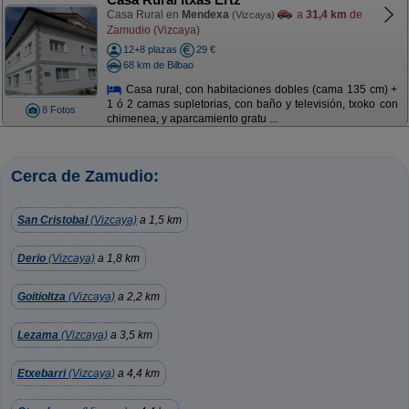
Casa Rural en
Mendexa
a
31,4 km
de
(Vizcaya)
Zamudio (Vizcaya)
12+8 plazas
29 €
68 km de Bilbao
Casa rural, con habitaciones dobles (cama 135 cm) +
1 ó 2 camas supletorias, con baño y televisión, txoko con
8 Fotos
chimenea, y aparcamiento gratu ...
Cerca de Zamudio:
San Cristobal
(Vizcaya)
a 1,5 km
Derio
(Vizcaya)
a 1,8 km
Goitioltza
(Vizcaya)
a 2,2 km
Lezama
(Vizcaya)
a 3,5 km
Etxebarri
(Vizcaya)
a 4,4 km