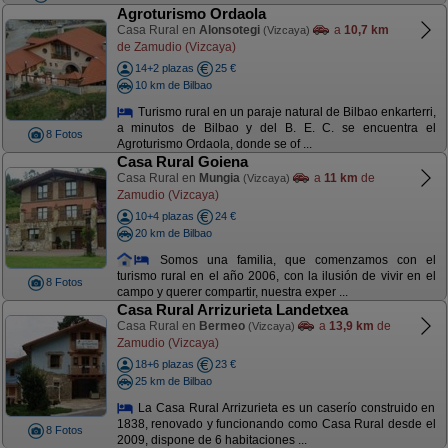
Agroturismo Ordaola
Casa Rural en
Alonsotegi
a
10,7 km
(Vizcaya)
de Zamudio (Vizcaya)
14+2 plazas
25 €
10 km de Bilbao
Turismo rural en un paraje natural de Bilbao enkarterri,
a minutos de Bilbao y del B. E. C. se encuentra el
8 Fotos
Agroturismo Ordaola, donde se of ...
Casa Rural Goiena
Casa Rural en
Mungia
a
11 km
de
(Vizcaya)
Zamudio (Vizcaya)
10+4 plazas
24 €
20 km de Bilbao
Somos una familia, que comenzamos con el
turismo rural en el año 2006, con la ilusión de vivir en el
8 Fotos
campo y querer compartir, nuestra exper ...
Casa Rural Arrizurieta Landetxea
Casa Rural en
Bermeo
a
13,9 km
de
(Vizcaya)
Zamudio (Vizcaya)
18+6 plazas
23 €
25 km de Bilbao
La Casa Rural Arrizurieta es un caserío construido en
1838, renovado y funcionando como Casa Rural desde el
8 Fotos
2009, dispone de 6 habitaciones ...