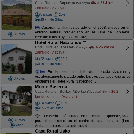
Casa Rural en
Sopuerta
a
23,4 km
de
(Vizcaya)
Zamudio (Vizcaya)
8 plazas
25 €
25 km de Bilbao
Caserón familiar restaurado en el 2008, situado en un
entorno natural privilegiado en el Valle de Sopuerta,
8 Fotos
cercano a las playas de Muskiz, ...
Hotel Rural Natxiondo **
Hotel Rural en
Ispaster
a
26 km
de
(Vizcaya)
Zamudio (Vizcaya)
22 plazas
29 €
45 km de Bilbao
En Ispaster, municipio de la costa vizcaína y
estratégicamente situado entre las tres capitales vascas se
8 Fotos
encuentra el Hotel Rural Natxiondo ...
Monte Baserria
Casa Rural en
Bolíbar / Ziortza
a
26,2
(Vizcaya)
km
de Zamudio (Vizcaya)
20 plazas
15 €
55 km de Bilbao
El caserío está situado en un entorno apacible, ideal
8 Fotos
para el descanso, en el centro de una comarca (Lea-
Video
Artibai) que posibilita todo tipo d ...
Casa Rural Usko