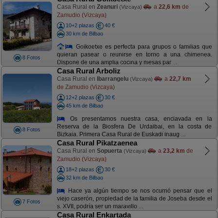
Casa Rural en
Zeanuri
a
22,6 km
de
(Vizcaya)
Zamudio (Vizcaya)
10+2 plazas
40 €
30 km de Bilbao
Goikoetxe es perfecta para grupos o familias que
quieran pasear o reunirse en torno a una chimenea.
8 Fotos
Dispone de una amplia cocina y mesas par ...
Casa Rural Arboliz
Casa Rural en
Ibarrangelu
a
22,7 km
(Vizcaya)
de Zamudio (Vizcaya)
12+2 plazas
30 €
45 km de Bilbao
Os presentamos nuestra casa, enclavada en la
Reserva de la Biosfera De Urdaibai, en la costa de
8 Fotos
Bizkaia. Primera Casa Rural de Euskadi inaug ...
Casa Rural Pikatzaenea
Casa Rural en
Sopuerta
a
23,2 km
de
(Vizcaya)
Zamudio (Vizcaya)
18+2 plazas
30 €
32 km de Bilbao
Hace ya algún tiempo se nos ocurrió pensar que el
viejo caserón, propiedad de la familia de Joseba desde el
7 Fotos
s. XVII, podría ser un maravillo ...
Casa Rural Enkartada