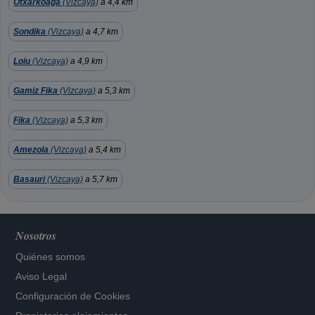
Otxarkoaga
(Vizcaya)
a 4,4 km
Sondika
(Vizcaya)
a 4,7 km
Loiu
(Vizcaya)
a 4,9 km
Gamiz Fika
(Vizcaya)
a 5,3 km
Fika
(Vizcaya)
a 5,3 km
Amezola
(Vizcaya)
a 5,4 km
Basauri
(Vizcaya)
a 5,7 km
Nosotros
Quiénes somos
Aviso Legal
Configuración de Cookies