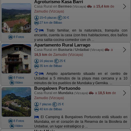
Agroturismo Kasa Barri
Casa Rural en
Bermeo
a
15,4 km
de
(Vizcaya)
Zamudio (Vizcaya)
15+5 plazas
30 €
27 km de Bilbao
Trato familiar, en la naturaleza, tranquila con
encanto, cuenta la casa (con tres habitaciones, dos baños
8 Fotos
y una salita-cocina-comedor con ch ...
Apartamento Rural Larrago
Casa Rural en
Busturia / Urdaibai
a
(Vizcaya)
16,5 km
de Zamudio (Vizcaya)
16 plazas
25 €
35 km de Bilbao
Amplio apartamento situado en el centro de
8 Fotos
Urdaibai a 5 minutos de la playa mas cercana y a 10
Video
minutos de los pueblos de Mundaka y Gernika. ...
Bungalows Portuondo
Casa Rural en
Mundaka
a
18,5 km
de
(Vizcaya)
Zamudio (Vizcaya)
7 plazas
25 €
40 km de Bilbao
El Camping & Bungalows Portuondo está situado en
8 Fotos
Mundaka, en el corazón de la Reserva de la Biosfera de
Video
Urdaibai, un lugar estratégico p ...