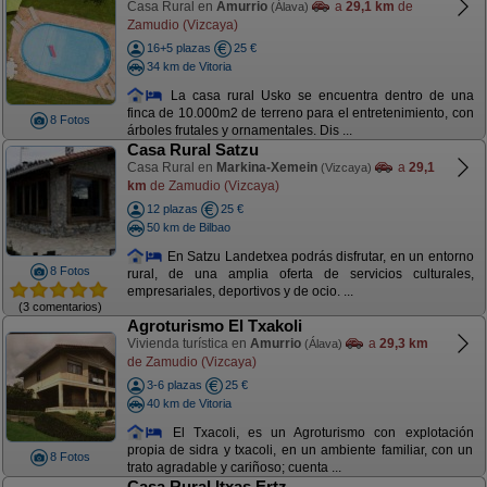
Casa Rural en
Amurrio
a
29,1 km
de
(Álava)
Zamudio (Vizcaya)
16+5 plazas
25 €
34 km de Vitoria
La casa rural Usko se encuentra dentro de una
finca de 10.000m2 de terreno para el entretenimiento, con
8 Fotos
árboles frutales y ornamentales. Dis ...
Casa Rural Satzu
Casa Rural en
Markina-Xemein
a
29,1
(Vizcaya)
km
de Zamudio (Vizcaya)
12 plazas
25 €
50 km de Bilbao
En Satzu Landetxea podrás disfrutar, en un entorno
8 Fotos
rural, de una amplia oferta de servicios culturales,
empresariales, deportivos y de ocio. ...
(3 comentarios)
Agroturismo El Txakoli
Vivienda turística en
Amurrio
a
29,3 km
(Álava)
de Zamudio (Vizcaya)
3-6 plazas
25 €
40 km de Vitoria
El Txacoli, es un Agroturismo con explotación
propia de sidra y txacoli, en un ambiente familiar, con un
8 Fotos
trato agradable y cariñoso; cuenta ...
Casa Rural Itxas Ertz