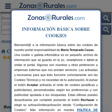
INFORMACIÓN BÁSICA SOBRE
COOKIES
Alojamientos
>
Castilla y León
>
Zamora
> Avedillo de Sanabria
Bienvenid@ a la información básica sobre las cookies de
Casas Rurales en Avedillo de Sanabria
nuestro portal responsabilidad de
Mario Temprado Casas
.
Una cookie o galleta informática es un pequeño archivo de
información que se guarda en tu pc, smartphone o tablet al
visitar el portal. Algunas son nuestras y otras pertenecen a
empresas externas que nos prestan servicios. Las activadas
y necesarias para que todo funcione correctamente son las
Cookies Técnicas y no necesitan de tu autorización. Al pulsar
el botón
Aceptar
activarás el resto de cookies (analíticas y
publicitarias), personalizadas según tus preferencias y con
Casa Rural El Barricuevo
rs.
4 pers.
 €
30 €
publicidad ajustada a tus búsquedas. Estas últimas puedes
Almeida de Sayago (Zamora)
desde
desactivarlas por completo pulsando el botón
Rechazar
o
elegir su activación/desactivación desde “Configuración de
Buscar
Cookies”. Más información en nuestra
POLÍTICA DE