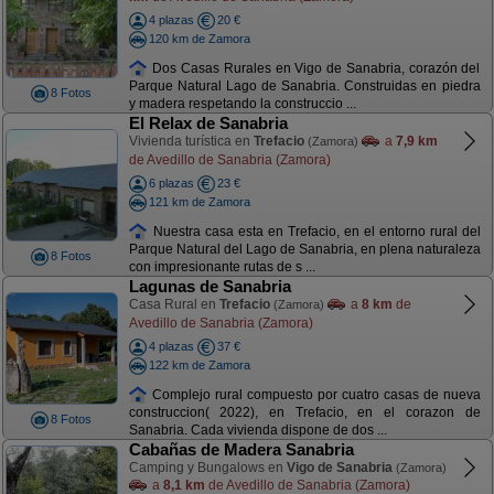
4 plazas
20 €
120 km de Zamora
Dos Casas Rurales en Vigo de Sanabria, corazón del
Parque Natural Lago de Sanabria. Construidas en piedra
8 Fotos
y madera respetando la construccio ...
El Relax de Sanabria
Vivienda turística en
Trefacio
a
7,9 km
(Zamora)
de Avedillo de Sanabria (Zamora)
6 plazas
23 €
121 km de Zamora
Nuestra casa esta en Trefacio, en el entorno rural del
Parque Natural del Lago de Sanabria, en plena naturaleza
8 Fotos
con impresionante rutas de s ...
Lagunas de Sanabria
Casa Rural en
Trefacio
a
8 km
de
(Zamora)
Avedillo de Sanabria (Zamora)
4 plazas
37 €
122 km de Zamora
Complejo rural compuesto por cuatro casas de nueva
construccion( 2022), en Trefacio, en el corazon de
8 Fotos
Sanabria. Cada vivienda dispone de dos ...
Cabañas de Madera Sanabria
Camping y Bungalows en
Vigo de Sanabria
(Zamora)
a
8,1 km
de Avedillo de Sanabria (Zamora)