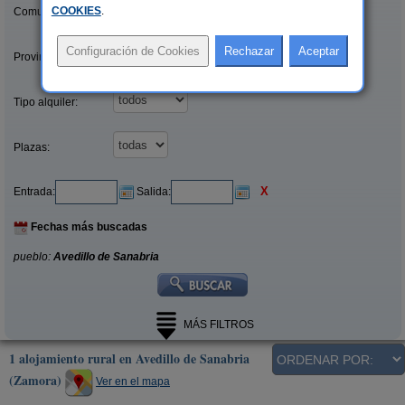
COOKIES
.
Comunidades:
Provincias/Islas:
Tipo alquiler:
Plazas:
X
Entrada:
Salida:
Fechas más buscadas
pueblo:
Avedillo de Sanabria
MÁS FILTROS
1 alojamiento rural en Avedillo de Sanabria
(Zamora)
Ver en el mapa