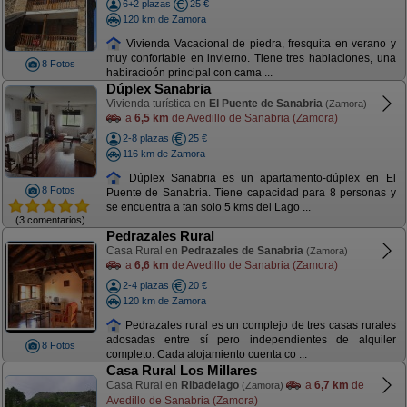
6+2 plazas
25 €
120 km de Zamora
Vivienda Vacacional de piedra, fresquita en verano y
muy confortable en invierno. Tiene tres habiaciones, una
8 Fotos
habiracioón principal con cama ...
Dúplex Sanabria
Vivienda turística en
El Puente de Sanabria
(Zamora)
a
6,5 km
de Avedillo de Sanabria (Zamora)
2-8 plazas
25 €
116 km de Zamora
Dúplex Sanabria es un apartamento-dúplex en El
8 Fotos
Puente de Sanabria. Tiene capacidad para 8 personas y
se encuentra a tan solo 5 kms del Lago ...
(3 comentarios)
Pedrazales Rural
Casa Rural en
Pedrazales de Sanabria
(Zamora)
a
6,6 km
de Avedillo de Sanabria (Zamora)
2-4 plazas
20 €
120 km de Zamora
Pedrazales rural es un complejo de tres casas rurales
adosadas entre sí pero independientes de alquiler
8 Fotos
completo. Cada alojamiento cuenta co ...
Casa Rural Los Millares
Casa Rural en
Ribadelago
a
6,7 km
de
(Zamora)
Avedillo de Sanabria (Zamora)