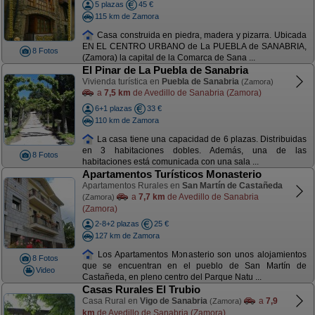
5 plazas
45 €
115 km de Zamora
Casa construida en piedra, madera y pizarra. Ubicada
EN EL CENTRO URBANO de La PUEBLA de SANABRIA,
8 Fotos
(Zamora) la capital de la Comarca de Sana ...
El Pinar de La Puebla de Sanabria
Vivienda turística en
Puebla de Sanabria
(Zamora)
a
7,5 km
de Avedillo de Sanabria (Zamora)
6+1 plazas
33 €
110 km de Zamora
La casa tiene una capacidad de 6 plazas. Distribuidas
en 3 habitaciones dobles. Además, una de las
8 Fotos
habitaciones está comunicada con una sala ...
Apartamentos Turísticos Monasterio
Apartamentos Rurales en
San Martín de Castañeda
a
7,7 km
de Avedillo de Sanabria
(Zamora)
(Zamora)
2-8+2 plazas
25 €
127 km de Zamora
Los Apartamentos Monasterio son unos alojamientos
8 Fotos
que se encuentran en el pueblo de San Martín de
Video
Castañeda, en pleno centro del Parque Natu ...
Casas Rurales El Trubio
Casa Rural en
Vigo de Sanabria
a
7,9
(Zamora)
km
de Avedillo de Sanabria (Zamora)