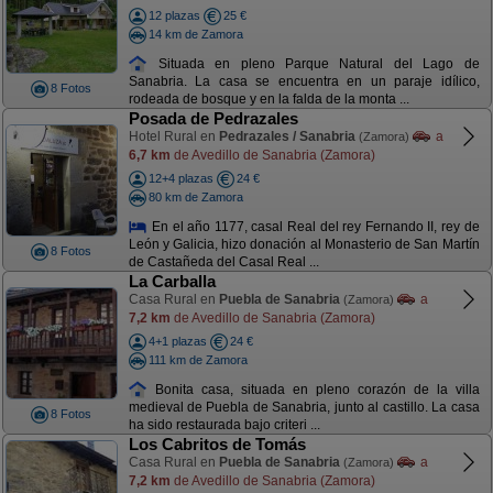
12 plazas
25 €
14 km de Zamora
Situada en pleno Parque Natural del Lago de
Sanabria. La casa se encuentra en un paraje idílico,
8 Fotos
rodeada de bosque y en la falda de la monta ...
Posada de Pedrazales
Hotel Rural en
Pedrazales / Sanabria
a
(Zamora)
6,7 km
de Avedillo de Sanabria (Zamora)
12+4 plazas
24 €
80 km de Zamora
En el año 1177, casal Real del rey Fernando II, rey de
León y Galicia, hizo donación al Monasterio de San Martín
8 Fotos
de Castañeda del Casal Real ...
La Carballa
Casa Rural en
Puebla de Sanabria
a
(Zamora)
7,2 km
de Avedillo de Sanabria (Zamora)
4+1 plazas
24 €
111 km de Zamora
Bonita casa, situada en pleno corazón de la villa
medieval de Puebla de Sanabria, junto al castillo. La casa
8 Fotos
ha sido restaurada bajo criteri ...
Los Cabritos de Tomás
Casa Rural en
Puebla de Sanabria
a
(Zamora)
7,2 km
de Avedillo de Sanabria (Zamora)