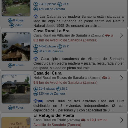
2-4+1 plazas
23 €
124 km de Zamora
Las Cabañas de madera Sanabria están situadas al
8 Fotos
lado de Vigo de Sanabria en pleno centro del Parque
Video
Natural desde 1995. Se encuentran a cin ...
Casa Rural La Era
Casa Rural en
Villarino de Sanabria
a
(Zamora)
8,2 km
de Avedillo de Sanabria (Zamora)
4-8+2 plazas
25 €
90 km de Zamora
Casa típica sanabresa de Villarino de Sanabria.
Construida en piedra madera y pizarra, restaurada y bién
8 Fotos
equipada, situada en plena naturale ...
Casa del Cura
Hotel Rural en
Rozas de Sanabria
a
(Zamora)
9,5 km
de Avedillo de Sanabria (Zamora)
21+3 plazas
20 €
120 km de Zamora
Hotel Rural de tres estrellas Casa del Cura
distribuído en 3 viviendas independientes (2 con
8 Fotos
capacidad de 5 personas y 1 con capacidad de 3 ...
El Refugio del Poeta
Casa Rural en
Triufé
a
10,1 km
de
(Zamora)
Avedillo de Sanabria (Zamora)