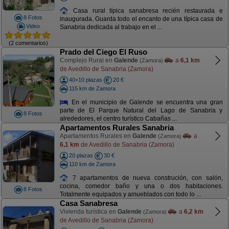
Casa rural típica sanabresa recién restaurada e
8 Fotos
inaugurada. Guarda todo el encanto de una típica casa de
Video
Sanabria dedicada al trabajo en el ...
(2 comentarios)
Prado del Ciego El Ruso
Complejo Rural en
Galende
a
6,1 km
(Zamora)
de Avedillo de Sanabria (Zamora)
40+10 plazas
20 €
115 km de Zamora
En el municipio de Galende se encuentra una gran
parte de El Parque Natural del Lago de Sanabria y
8 Fotos
alrededores, el centro turístico Cabañas ...
Apartamentos Rurales Sanabria
Apartamentos Rurales en
Galende
a
(Zamora)
6,1 km
de Avedillo de Sanabria (Zamora)
20 plazas
30 €
110 km de Zamora
7 apartamentos de nueva construción, con salón,
cocina, comedor baño y una o dos habitaciones.
8 Fotos
Totalmente equipados y amueblados con todo lo ...
Casa Sanabresa
Vivienda turística en
Galende
a
6,2 km
(Zamora)
de Avedillo de Sanabria (Zamora)