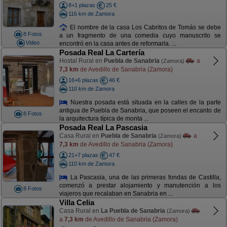
8+1 plazas
25 €
116 km de Zamora
El nombre de la casa Los Cabritos de Tomás se debe
8 Fotos
a un fragmento de una comedia cuyo manuscrito se
Video
encontró en la casa antes de reformarla. ...
Posada Real La Cartería
Hostal Rural en
Puebla de Sanabria
a
(Zamora)
7,3 km
de Avedillo de Sanabria (Zamora)
16+6 plazas
46 €
110 km de Zamora
Nuestra posada está situada en la calles de la parte
antigua de Puebla de Sanabria, que poseen el encanto de
8 Fotos
la arquitectura típica de monta ...
Posada Real La Pascasia
Casa Rural en
Puebla de Sanabria
a
(Zamora)
7,3 km
de Avedillo de Sanabria (Zamora)
21+7 plazas
47 €
110 km de Zamora
La Pascasia, una de las primeras fondas de Castilla,
comenzó a prestar alojamiento y manutención a los
8 Fotos
viajeros que recalaban en Sanabria en ...
Villa Celia
Casa Rural en
La Puebla de Sanabria
(Zamora)
a
7,3 km
de Avedillo de Sanabria (Zamora)