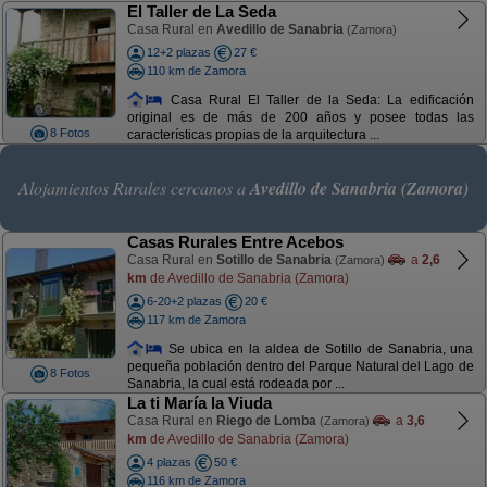
El Taller de La Seda
Casa Rural en
Avedillo de Sanabria
(Zamora)
12+2 plazas
27 €
110 km de Zamora
Casa Rural El Taller de la Seda: La edificación
original es de más de 200 años y posee todas las
8 Fotos
características propias de la arquitectura ...
Alojamientos Rurales cercanos a
Avedillo de Sanabria (Zamora)
Casas Rurales Entre Acebos
Casa Rural en
Sotillo de Sanabria
a
2,6
(Zamora)
km
de Avedillo de Sanabria (Zamora)
6-20+2 plazas
20 €
117 km de Zamora
Se ubica en la aldea de Sotillo de Sanabria, una
pequeña población dentro del Parque Natural del Lago de
8 Fotos
Sanabria, la cual está rodeada por ...
La ti María la Viuda
Casa Rural en
Riego de Lomba
a
3,6
(Zamora)
km
de Avedillo de Sanabria (Zamora)
4 plazas
50 €
116 km de Zamora