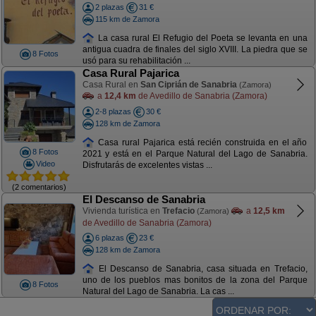
2 plazas
31 €
115 km de Zamora
La casa rural El Refugio del Poeta se levanta en una
antigua cuadra de finales del siglo XVIII. La piedra que se
8 Fotos
usó para su rehabilitación ...
Casa Rural Pajarica
Casa Rural en
San Ciprián de Sanabria
(Zamora)
a
12,4 km
de Avedillo de Sanabria (Zamora)
2-8 plazas
30 €
128 km de Zamora
Casa rural Pajarica está recién construida en el año
8 Fotos
2021 y está en el Parque Natural del Lago de Sanabria.
Video
Disfrutarás de excelentes vistas ...
(2 comentarios)
El Descanso de Sanabria
Vivienda turística en
Trefacio
a
12,5 km
(Zamora)
de Avedillo de Sanabria (Zamora)
6 plazas
23 €
128 km de Zamora
El Descanso de Sanabria, casa situada en Trefacio,
uno de los pueblos mas bonitos de la zona del Parque
8 Fotos
Natural del Lago de Sanabria. La cas ...