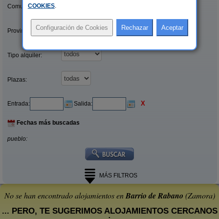
COOKIES
.
Comunidades:
Provincias/Islas:
Tipo alquiler:
Plazas:
X
Entrada:
Salida:
Fechas más buscadas
pueblo:
MÁS FILTROS
No se han encontrado alojamientos en
Barrio de Rabano
(Zamora)
... PERO, TE SUGERIMOS ALOJAMIENTOS CERCANOS
: