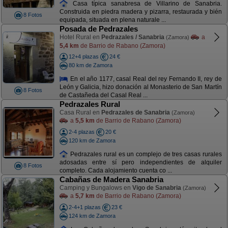
Casa típica sanabresa de Villarino de Sanabria.
Construida en piedra madera y pizarra, restaurada y bién
8 Fotos
equipada, situada en plena naturale ...
Posada de Pedrazales
Hotel Rural en
Pedrazales / Sanabria
a
(Zamora)
5,4 km
de Barrio de Rabano (Zamora)
12+4 plazas
24 €
80 km de Zamora
En el año 1177, casal Real del rey Fernando II, rey de
León y Galicia, hizo donación al Monasterio de San Martín
8 Fotos
de Castañeda del Casal Real ...
Pedrazales Rural
Casa Rural en
Pedrazales de Sanabria
(Zamora)
a
5,5 km
de Barrio de Rabano (Zamora)
2-4 plazas
20 €
120 km de Zamora
Pedrazales rural es un complejo de tres casas rurales
adosadas entre sí pero independientes de alquiler
8 Fotos
completo. Cada alojamiento cuenta co ...
Cabañas de Madera Sanabria
Camping y Bungalows en
Vigo de Sanabria
(Zamora)
a
5,7 km
de Barrio de Rabano (Zamora)
2-4+1 plazas
23 €
124 km de Zamora