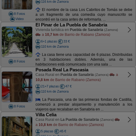
116 km de Zamora
El nombre de la casa Los Cabritos de Tomás se debe
8 Fotos
a un fragmento de una comedia cuyo manuscrito se
Video
encontró en la casa antes de reformarla. ...
El Pinar de La Puebla de Sanabria
Vivienda turística en
Puebla de Sanabria
(Zamora)
a
10,7 km
de Barrio de Rabano (Zamora)
6+1 plazas
33 €
110 km de Zamora
La casa tiene una capacidad de 6 plazas. Distribuidas
en 3 habitaciones dobles. Además, una de las
8 Fotos
habitaciones está comunicada con una sala ...
Posada Real La Pascasia
Casa Rural en
Puebla de Sanabria
a
(Zamora)
10,8 km
de Barrio de Rabano (Zamora)
21+7 plazas
47 €
110 km de Zamora
La Pascasia, una de las primeras fondas de Castilla,
comenzó a prestar alojamiento y manutención a los
8 Fotos
viajeros que recalaban en Sanabria en ...
Villa Celia
Casa Rural en
La Puebla de Sanabria
(Zamora)
a
10,8 km
de Barrio de Rabano (Zamora)
5 plazas
45 €