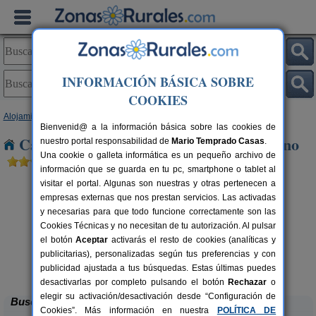
INFORMACIÓN BÁSICA SOBRE
COOKIES
Alojamientos
>
Castilla y León
>
Zamora
> Barrio de Rabano
Bienvenid@ a la información básica sobre las cookies de
Casas Rurales cerca de Barrio de Rabano
nuestro portal responsabilidad de
Mario Temprado Casas
.
Una cookie o galleta informática es un pequeño archivo de
información que se guarda en tu pc, smartphone o tablet al
visitar el portal. Algunas son nuestras y otras pertenecen a
empresas externas que nos prestan servicios. Las activadas
y necesarias para que todo funcione correctamente son las
Cookies Técnicas y no necesitan de tu autorización. Al pulsar
el botón
Aceptar
activarás el resto de cookies (analíticas y
publicitarias), personalizadas según tus preferencias y con
Casas Rurales ARRIBES DURII
rs.
2-42+1 pers.
 €
25 €
publicidad ajustada a tus búsquedas. Estas últimas puedes
Formariz de Sayago (Zamora)
desde
desactivarlas por completo pulsando el botón
Rechazar
o
elegir su activación/desactivación desde “Configuración de
Buscar
Cookies”. Más información en nuestra
POLÍTICA DE