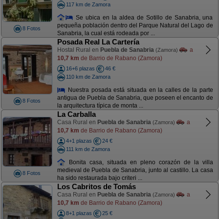
117 km de Zamora
Se ubica en la aldea de Sotillo de Sanabria, una
pequeña población dentro del Parque Natural del Lago de
8 Fotos
Sanabria, la cual está rodeada por ...
Posada Real La Cartería
Hostal Rural en
Puebla de Sanabria
a
(Zamora)
10,7 km
de Barrio de Rabano (Zamora)
16+6 plazas
46 €
110 km de Zamora
Nuestra posada está situada en la calles de la parte
antigua de Puebla de Sanabria, que poseen el encanto de
8 Fotos
la arquitectura típica de monta ...
La Carballa
Casa Rural en
Puebla de Sanabria
a
(Zamora)
10,7 km
de Barrio de Rabano (Zamora)
4+1 plazas
24 €
111 km de Zamora
Bonita casa, situada en pleno corazón de la villa
medieval de Puebla de Sanabria, junto al castillo. La casa
8 Fotos
ha sido restaurada bajo criteri ...
Los Cabritos de Tomás
Casa Rural en
Puebla de Sanabria
a
(Zamora)
10,7 km
de Barrio de Rabano (Zamora)
8+1 plazas
25 €