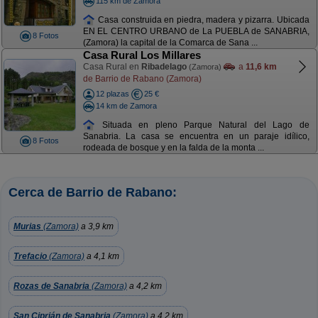
115 km de Zamora
Casa construida en piedra, madera y pizarra. Ubicada
EN EL CENTRO URBANO de La PUEBLA de SANABRIA,
8 Fotos
(Zamora) la capital de la Comarca de Sana ...
Casa Rural Los Millares
Casa Rural en
Ribadelago
a
11,6 km
(Zamora)
de Barrio de Rabano (Zamora)
12 plazas
25 €
14 km de Zamora
Situada en pleno Parque Natural del Lago de
Sanabria. La casa se encuentra en un paraje idílico,
8 Fotos
rodeada de bosque y en la falda de la monta ...
Cerca de Barrio de Rabano:
Murias
(Zamora)
a 3,9 km
Trefacio
(Zamora)
a 4,1 km
Rozas de Sanabria
(Zamora)
a 4,2 km
San Ciprián de Sanabria
(Zamora)
a 4,2 km