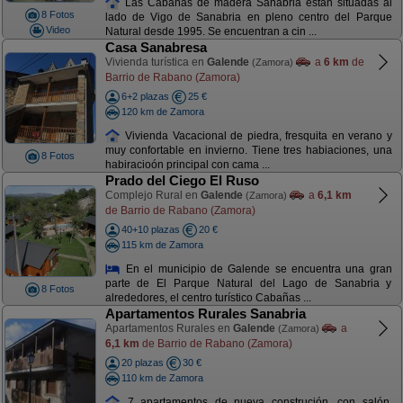
Las Cabañas de madera Sanabria están situadas al
8 Fotos
lado de Vigo de Sanabria en pleno centro del Parque
Video
Natural desde 1995. Se encuentran a cin ...
Casa Sanabresa
Vivienda turística en
Galende
a
6 km
de
(Zamora)
Barrio de Rabano (Zamora)
6+2 plazas
25 €
120 km de Zamora
Vivienda Vacacional de piedra, fresquita en verano y
muy confortable en invierno. Tiene tres habiaciones, una
8 Fotos
habiracioón principal con cama ...
Prado del Ciego El Ruso
Complejo Rural en
Galende
a
6,1 km
(Zamora)
de Barrio de Rabano (Zamora)
40+10 plazas
20 €
115 km de Zamora
En el municipio de Galende se encuentra una gran
parte de El Parque Natural del Lago de Sanabria y
8 Fotos
alrededores, el centro turístico Cabañas ...
Apartamentos Rurales Sanabria
Apartamentos Rurales en
Galende
a
(Zamora)
6,1 km
de Barrio de Rabano (Zamora)
20 plazas
30 €
110 km de Zamora
7 apartamentos de nueva construción, con salón,