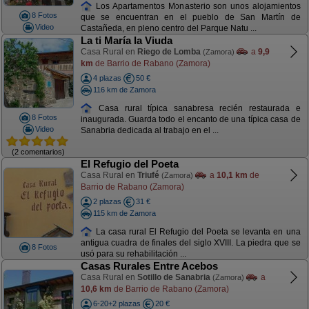
Los Apartamentos Monasterio son unos alojamientos
8 Fotos
que se encuentran en el pueblo de San Martín de
Video
Castañeda, en pleno centro del Parque Natu ...
La ti María la Viuda
Casa Rural en
Riego de Lomba
a
9,9
(Zamora)
km
de Barrio de Rabano (Zamora)
4 plazas
50 €
116 km de Zamora
Casa rural típica sanabresa recién restaurada e
8 Fotos
inaugurada. Guarda todo el encanto de una típica casa de
Video
Sanabria dedicada al trabajo en el ...
(2 comentarios)
El Refugio del Poeta
Casa Rural en
Triufé
a
10,1 km
de
(Zamora)
Barrio de Rabano (Zamora)
2 plazas
31 €
115 km de Zamora
La casa rural El Refugio del Poeta se levanta en una
antigua cuadra de finales del siglo XVIII. La piedra que se
8 Fotos
usó para su rehabilitación ...
Casas Rurales Entre Acebos
Casa Rural en
Sotillo de Sanabria
a
(Zamora)
10,6 km
de Barrio de Rabano (Zamora)
6-20+2 plazas
20 €