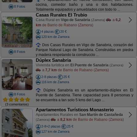
cocina, comedor baño y una o dos habitaciones.
8 Fotos
Totalmente equipados y amueblados con todo lo ...
Casas Rurales El Trubio
Casa Rural en
Vigo de Sanabria
a
6,2
(Zamora)
km
de Barrio de Rabano (Zamora)
4 plazas
20 €
120 km de Zamora
Dos Casas Rurales en Vigo de Sanabria, corazón del
Parque Natural Lago de Sanabria. Construidas en piedra
8 Fotos
y madera respetando la construccio ...
Dúplex Sanabria
Vivienda turística en
El Puente de Sanabria
(Zamora)
a
7,7 km
de Barrio de Rabano (Zamora)
2-8 plazas
25 €
116 km de Zamora
Dúplex Sanabria es un apartamento-dúplex en El
8 Fotos
Puente de Sanabria. Tiene capacidad para 8 personas y
se encuentra a tan solo 5 kms del Lago ...
(3 comentarios)
Apartamentos Turísticos Monasterio
Apartamentos Rurales en
San Martín de Castañeda
a
8,2 km
de Barrio de Rabano (Zamora)
(Zamora)
2-8+2 plazas
25 €
127 km de Zamora