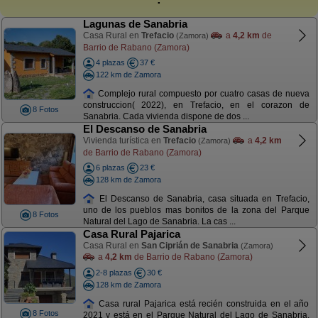
Lagunas de Sanabria
Casa Rural en
Trefacio
a
4,2 km
de
(Zamora)
Barrio de Rabano (Zamora)
4 plazas
37 €
122 km de Zamora
Complejo rural compuesto por cuatro casas de nueva
construccion( 2022), en Trefacio, en el corazon de
8 Fotos
Sanabria. Cada vivienda dispone de dos ...
El Descanso de Sanabria
Vivienda turística en
Trefacio
a
4,2 km
(Zamora)
de Barrio de Rabano (Zamora)
6 plazas
23 €
128 km de Zamora
El Descanso de Sanabria, casa situada en Trefacio,
uno de los pueblos mas bonitos de la zona del Parque
8 Fotos
Natural del Lago de Sanabria. La cas ...
Casa Rural Pajarica
Casa Rural en
San Ciprián de Sanabria
(Zamora)
a
4,2 km
de Barrio de Rabano (Zamora)
2-8 plazas
30 €
128 km de Zamora
Casa rural Pajarica está recién construida en el año
8 Fotos
2021 y está en el Parque Natural del Lago de Sanabria.