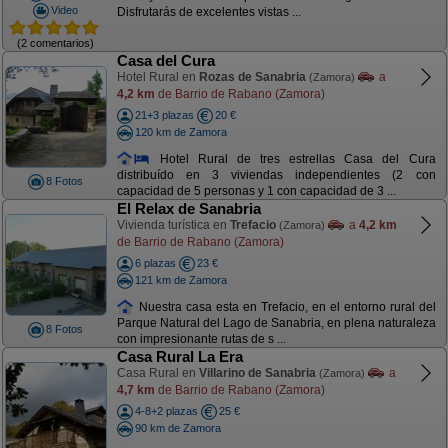
Video
Disfrutarás de excelentes vistas ...
(2 comentarios)
Casa del Cura
Hotel Rural en
Rozas de Sanabria
a
(Zamora)
4,2 km
de Barrio de Rabano (Zamora)
21+3 plazas
20 €
120 km de Zamora
Hotel Rural de tres estrellas Casa del Cura
distribuído en 3 viviendas independientes (2 con
8 Fotos
capacidad de 5 personas y 1 con capacidad de 3 ...
El Relax de Sanabria
Vivienda turística en
Trefacio
a
4,2 km
(Zamora)
de Barrio de Rabano (Zamora)
6 plazas
23 €
121 km de Zamora
Nuestra casa esta en Trefacio, en el entorno rural del
Parque Natural del Lago de Sanabria, en plena naturaleza
8 Fotos
con impresionante rutas de s ...
Casa Rural La Era
Casa Rural en
Villarino de Sanabria
a
(Zamora)
4,7 km
de Barrio de Rabano (Zamora)
4-8+2 plazas
25 €
90 km de Zamora