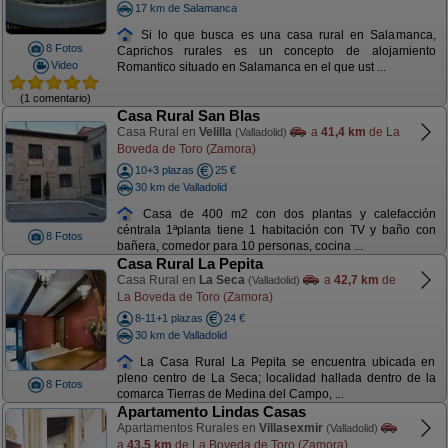
17 km de Salamanca
Si lo que busca es una casa rural en Salamanca,
8 Fotos
Caprichos rurales es un concepto de alojamiento
Video
Romantico situado en Salamanca en el que ust ...
(1 comentario)
Casa Rural San Blas
Casa Rural en
Velilla
a
41,4 km
de La
(Valladolid)
Boveda de Toro (Zamora)
10+3 plazas
25 €
30 km de Valladolid
Casa de 400 m2 con dos plantas y calefacción
céntrala 1ªplanta tiene 1 habitación con TV y baño con
8 Fotos
bañera, comedor para 10 personas, cocina ...
Casa Rural La Pepita
Casa Rural en
La Seca
a
42,7 km
de
(Valladolid)
La Boveda de Toro (Zamora)
8-11+1 plazas
24 €
30 km de Valladolid
La Casa Rural La Pepita se encuentra ubicada en
pleno centro de La Seca; localidad hallada dentro de la
8 Fotos
comarca Tierras de Medina del Campo, ...
Apartamento Lindas Casas
Apartamentos Rurales en
Villasexmir
(Valladolid)
a
43,5 km
de La Boveda de Toro (Zamora)