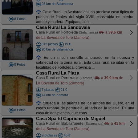
25 km de Salamanca
Casa Rural La Avutarda es una preciosa casa típica de
pueblo de finales del siglo XVIII, construida en piedra,
8 Fotos
adobe y madera. Equipada con ...
Casa Rural La Sandovala
Casa Rural en
Forfoleda
a
39,6 km
(Salamanca)
de La Boveda de Toro (Zamora)
8+2 plazas
19 €
20 km de Salamanca
Es un rincón sencillo amparado en la riqueza y
sobriedad de la zona rural. Esta casa rural se sitúa en la
8 Fotos
localidad de Forfoleda, provincia ...
Casa Rural La Plaza
Casa Rural en
Pereruela
a
39,9 km
de
(Zamora)
La Boveda de Toro (Zamora)
7 plazas
21 €
14 km de Zamora
Situada a las puertas de los arribes del Duero, en el
casco urbano de pereruela, al lado de la iglesia. Es una
8 Fotos
casa de dos plantas, que cons ...
Casa Spa El Capricho de Miguel
Casa Rural en
Babilafuente
a
41 km
(Salamanca)
de La Boveda de Toro (Zamora)
2-6 plazas
45 €