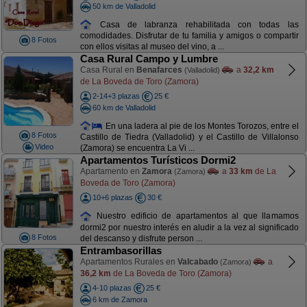
50 km de Valladolid
Casa de labranza rehabilitada con todas las
comodidades. Disfrutar de tu familia y amigos o compartir
8 Fotos
con ellos visitas al museo del vino, a ...
Casa Rural Campo y Lumbre
Casa Rural en
Benafarces
a
32,2 km
(Valladolid)
de La Boveda de Toro (Zamora)
2-14+3 plazas
25 €
60 km de Valladolid
En una ladera al pie de los Montes Torozos, entre el
8 Fotos
Castillo de Tiedra (Valladolid) y el Castillo de Villalonso
Video
(Zamora) se encuentra La Vi ...
Apartamentos Turísticos Dormi2
Apartamento en
Zamora
a
33 km
de La
(Zamora)
Boveda de Toro (Zamora)
10+6 plazas
30 €
Nuestro edificio de apartamentos al que llamamos
dormi2 por nuestro interés en aludir a la vez al significado
8 Fotos
del descanso y disfrute person ...
Entrambasorillas
Apartamentos Rurales en
Valcabado
a
(Zamora)
36,2 km
de La Boveda de Toro (Zamora)
4-10 plazas
25 €
6 km de Zamora