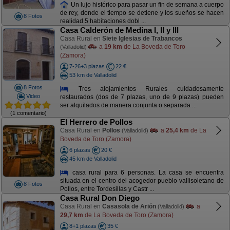
Un lujo histórico para pasar un fin de semana a cuerpo
de rey, donde el tiempo se detiene y los sueños se hacen
8 Fotos
realidad.5 habitaciones dobl ...
Casa Calderón de Medina I, II y III
Casa Rural en
Siete Iglesias de Trabancos
a
19 km
de La Boveda de Toro
(Valladolid)
(Zamora)
7-26+3 plazas
22 €
53 km de Valladolid
8 Fotos
Tres alojamientos Rurales cuidadosamente
Video
restaurados (dos de 7 plazas, uno de 9 plazas) pueden
ser alquilados de manera conjunta o separada ...
(1 comentario)
El Herrero de Pollos
Casa Rural en
Pollos
a
25,4 km
de La
(Valladolid)
Boveda de Toro (Zamora)
6 plazas
20 €
45 km de Valladolid
casa rural para 6 personas. La casa se encuentra
situada en el centro del acogedor pueblo vallisoletano de
8 Fotos
Pollos, entre Tordesillas y Castr ...
Casa Rural Don Diego
Casa Rural en
Casasola de Arión
a
(Valladolid)
29,7 km
de La Boveda de Toro (Zamora)
8+1 plazas
35 €