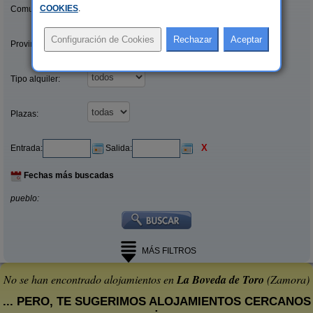
COOKIES
.
Comunidades:
Provincias/Islas:
Tipo alquiler:
Plazas:
X
Entrada:
Salida:
Fechas más buscadas
pueblo:
MÁS FILTROS
No se han encontrado alojamientos en
La Boveda de Toro
(Zamora)
... PERO, TE SUGERIMOS ALOJAMIENTOS CERCANOS
: