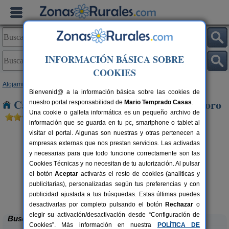
INFORMACIÓN BÁSICA SOBRE
COOKIES
Alojamientos
>
Castilla y León
>
Zamora
> La Boveda de Toro
Bienvenid@ a la información básica sobre las cookies de
Casas Rurales cerca de La Boveda de Toro
nuestro portal responsabilidad de
Mario Temprado Casas
.
Una cookie o galleta informática es un pequeño archivo de
información que se guarda en tu pc, smartphone o tablet al
visitar el portal. Algunas son nuestras y otras pertenecen a
empresas externas que nos prestan servicios. Las activadas
y necesarias para que todo funcione correctamente son las
Cookies Técnicas y no necesitan de tu autorización. Al pulsar
el botón
Aceptar
activarás el resto de cookies (analíticas y
publicitarias), personalizadas según tus preferencias y con
Casas Rurales ARRIBES DURII
rs.
2-42+1 pers.
 €
25 €
publicidad ajustada a tus búsquedas. Estas últimas puedes
Formariz de Sayago (Zamora)
desde
desactivarlas por completo pulsando el botón
Rechazar
o
elegir su activación/desactivación desde “Configuración de
Buscar
Cookies”. Más información en nuestra
POLÍTICA DE