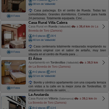
38 km de Valladolid
Casa palaciega. En el centro de Rueda. Todas las
comodidades. Grandes dormitorios. Comedor para hasta
8 Fotos
24 personas. Totalmente equipada. Cinc ...
Casa Rural Villa Calera
Casa Rural en
Rueda
a
38,4 km
de La
(Valladolid)
Boveda de Toro (Zamora)
8+3 plazas
30 €
40 km de Valladolid
Casa centenaria totalmente restaurada respetando su
estructura original con el sabor de antaño, muy bien
8 Fotos
situada en el centro de Rueda para ...
El Ático
Apartamento en
Tordesillas
a
38,5 km
(Valladolid)
de La Boveda de Toro (Zamora)
4+2 plazas
44 €
32 km de Valladolid
Bonito y céntrico apartamento con una coqueta terraza
con vistas a la calle en la mejor zona de Tordesillas. El
8 Fotos
alojamiento consta de salón, ...
La Avutarda
Casa Rural en
Villoria
a
39,1 km
de
(Salamanca)
La Boveda de Toro (Zamora)
8+2 plazas
13 €