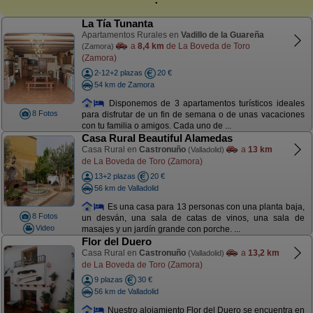
La Tía Tunanta
Apartamentos Rurales en
Vadillo de la Guareña
a
8,4 km
de La Boveda de Toro
(Zamora)
(Zamora)
2-12+2 plazas
20 €
54 km de Zamora
Disponemos de 3 apartamentos turísticos ideales
8 Fotos
para disfrutar de un fin de semana o de unas vacaciones
con tu familia o amigos. Cada uno de ...
Casa Rural Beautiful Alamedas
Casa Rural en
Castronuño
a
13 km
(Valladolid)
de La Boveda de Toro (Zamora)
13+2 plazas
20 €
56 km de Valladolid
Es una casa para 13 personas con una planta baja,
8 Fotos
un desván, una sala de catas de vinos, una sala de
Video
masajes y un jardín grande con porche. ...
Flor del Duero
Casa Rural en
Castronuño
a
13,2 km
(Valladolid)
de La Boveda de Toro (Zamora)
9 plazas
30 €
56 km de Valladolid
Nuestro alojamiento Flor del Duero se encuentra en