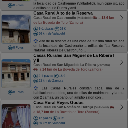
la localidad de Castronuño (Valladolid), municipio situado
8 Fotos
a orillas del río Duero y anti ...
Casa Rural Alto de la Reserva
Casa Rural en
Castronuño
a
13,6 km
(Valladolid)
de La Boveda de Toro (Zamora)
6+1 plazas
25 €
56 km de Valladolid
Alto de la reserva es una casa de turismo rural situada
en la localidad de Castronuño a orillas de “La Reserva
8 Fotos
Natural Riberas De Castronuño ...
Casas Rurales San Miguel de La Ribera I
y II
Casa Rural en
San Miguel de La Ribera
(Zamora)
a
14 km
de La Boveda de Toro (Zamora)
2-4 plazas
18 €
23 km de Zamora
Las Casas Rurales constan cada una de 2
8 Fotos
habitaciones dobles, una de ellas de matrimonio y la otra
con 2 camas, un baño, un amplio salón con ...
Casa Rural Reyes Godos
Casa Rural en
San Román de Hornija
(Valladolid)
a
18,7 km
de La Boveda de Toro (Zamora)
12 plazas
30 €
50 km de Valladolid