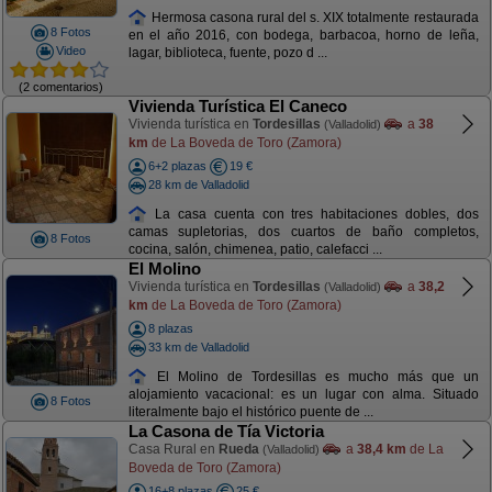
Hermosa casona rural del s. XIX totalmente restaurada
8 Fotos
en el año 2016, con bodega, barbacoa, horno de leña,
Video
lagar, biblioteca, fuente, pozo d ...
(2 comentarios)
Vivienda Turística El Caneco
Vivienda turística en
Tordesillas
a
38
(Valladolid)
km
de La Boveda de Toro (Zamora)
6+2 plazas
19 €
28 km de Valladolid
La casa cuenta con tres habitaciones dobles, dos
camas supletorias, dos cuartos de baño completos,
8 Fotos
cocina, salón, chimenea, patio, calefacci ...
El Molino
Vivienda turística en
Tordesillas
a
38,2
(Valladolid)
km
de La Boveda de Toro (Zamora)
8 plazas
33 km de Valladolid
El Molino de Tordesillas es mucho más que un
alojamiento vacacional: es un lugar con alma. Situado
8 Fotos
literalmente bajo el histórico puente de ...
La Casona de Tía Victoria
Casa Rural en
Rueda
a
38,4 km
de La
(Valladolid)
Boveda de Toro (Zamora)
16+8 plazas
25 €