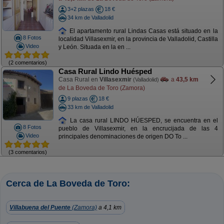
3+2 plazas
18 €
34 km de Valladolid
El apartamento rural Lindas Casas está situado en la
8 Fotos
localidad Villasexmir, en la provincia de Valladolid, Castilla
Video
y León. Situada en la en ...
(2 comentarios)
Casa Rural Lindo Huésped
Casa Rural en
Villasexmir
a
43,5 km
(Valladolid)
de La Boveda de Toro (Zamora)
9 plazas
18 €
33 km de Valladolid
La casa rural LINDO HÚESPED, se encuentra en el
8 Fotos
pueblo de Villasexmir, en la encrucijada de las 4
Video
principales denominaciones de origen DO To ...
(3 comentarios)
Cerca de La Boveda de Toro:
Villabuena del Puente
(Zamora)
a 4,1 km