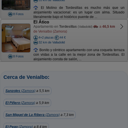
El Molino de Tordesillas es mucho más que un
alojamiento vacacional: es un lugar con alma. Situado
8 Fotos
literalmente bajo el histórico puente de ...
El Ático
Apartamento en
Tordesillas
a
46,5 km
(Valladolid)
de Venialbo (Zamora)
4+2 plazas
44 €
32 km de Valladolid
Bonito y céntrico apartamento con una coqueta terraza
con vistas a la calle en la mejor zona de Tordesillas. El
8 Fotos
alojamiento consta de salón, ...
Cerca de Venialbo:
Sanzoles
(Zamora)
a 5,5 km
El Piñero
(Zamora)
a 5,9 km
San Miguel de La Ribera
(Zamora)
a 7,3 km
El Pego
(Zamora)
a 8,4 km