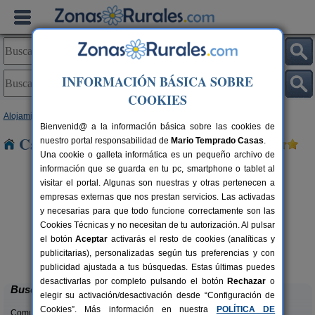
INFORMACIÓN BÁSICA SOBRE
COOKIES
Alojamientos
>
Castilla y León
>
Zamora
> Venialbo
Bienvenid@ a la información básica sobre las cookies de
Casas Rurales cerca de Venialbo
nuestro portal responsabilidad de
Mario Temprado Casas
.
Una cookie o galleta informática es un pequeño archivo de
información que se guarda en tu pc, smartphone o tablet al
visitar el portal. Algunas son nuestras y otras pertenecen a
empresas externas que nos prestan servicios. Las activadas
y necesarias para que todo funcione correctamente son las
Cookies Técnicas y no necesitan de tu autorización. Al pulsar
el botón
Aceptar
activarás el resto de cookies (analíticas y
Casas Rurales ARRIBES DURII
rs.
2-42+1 pers.
publicitarias), personalizadas según tus preferencias y con
 €
25 €
Formariz de Sayago (Zamora)
desde
publicidad ajustada a tus búsquedas. Estas últimas puedes
desactivarlas por completo pulsando el botón
Rechazar
o
Buscar
elegir su activación/desactivación desde “Configuración de
Cookies”. Más información en nuestra
POLÍTICA DE
Comunidades: