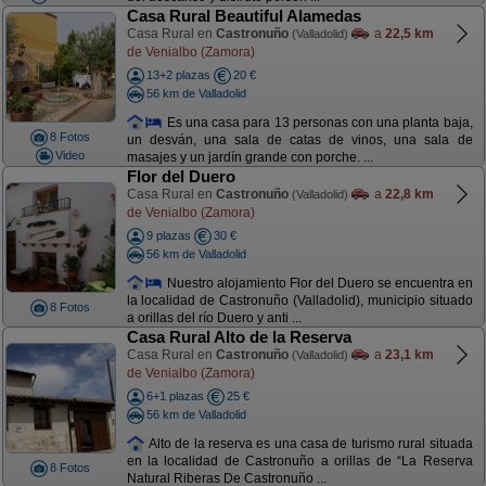
Casa Rural Beautiful Alamedas
Casa Rural en
Castronuño
a
22,5 km
(Valladolid)
de Venialbo (Zamora)
13+2 plazas
20 €
56 km de Valladolid
Es una casa para 13 personas con una planta baja,
8 Fotos
un desván, una sala de catas de vinos, una sala de
Video
masajes y un jardín grande con porche. ...
Flor del Duero
Casa Rural en
Castronuño
a
22,8 km
(Valladolid)
de Venialbo (Zamora)
9 plazas
30 €
56 km de Valladolid
Nuestro alojamiento Flor del Duero se encuentra en
la localidad de Castronuño (Valladolid), municipio situado
8 Fotos
a orillas del río Duero y anti ...
Casa Rural Alto de la Reserva
Casa Rural en
Castronuño
a
23,1 km
(Valladolid)
de Venialbo (Zamora)
6+1 plazas
25 €
56 km de Valladolid
Alto de la reserva es una casa de turismo rural situada
en la localidad de Castronuño a orillas de “La Reserva
8 Fotos
Natural Riberas De Castronuño ...