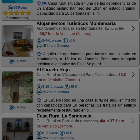
Casa rural situada en una de las dependencias de
35 Fotos
un antiguo molino harinero del 1914 en estado original.
Capacidad para 16 personas en el mi ...
(5 comentarios)
Alojamientos Turísticos Montamarta
Apartamentos Rurales en
Montamarta
(Zamora)
a
36,7 km
de Venialbo (Zamora)
2-4+1 plazas
30 €
15 km de Zamora
Alquiler de apartamento para turismo rural situado en
Montamarta, a 15 km de Zamora. Zona muy tranquila
8 Fotos
próxima al embalse del Esla. Se pued ...
El Ciruelo Rojo
Casa Rural en
Villaseco del Pan
a
36,8
(Zamora)
km
de Venialbo (Zamora)
8-10+1 plazas
25 €
25 km de Zamora
El Ciruelo Rojo es una casa rural de alquiler íntegro
con capacidad para 10 personas. Se trata de un edificio
8 Fotos
recientemente restaurado en pi ...
Casa Rural La Sandovala
Casa Rural en
Forfoleda
a
37,1 km
(Salamanca)
de Venialbo (Zamora)
8+2 plazas
19 €
20 km de Salamanca