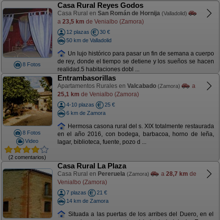
Casa Rural Reyes Godos
Casa Rural en
San Román de Hornija
(Valladolid)
a
23,5 km
de Venialbo (Zamora)
12 plazas
30 €
50 km de Valladolid
Un lujo histórico para pasar un fin de semana a cuerpo
de rey, donde el tiempo se detiene y los sueños se hacen
8 Fotos
realidad.5 habitaciones dobl ...
Entrambasorillas
Apartamentos Rurales en
Valcabado
a
(Zamora)
25,1 km
de Venialbo (Zamora)
4-10 plazas
25 €
6 km de Zamora
Hermosa casona rural del s. XIX totalmente restaurada
8 Fotos
en el año 2016, con bodega, barbacoa, horno de leña,
Video
lagar, biblioteca, fuente, pozo d ...
(2 comentarios)
Casa Rural La Plaza
Casa Rural en
Pereruela
a
28,7 km
de
(Zamora)
Venialbo (Zamora)
7 plazas
21 €
14 km de Zamora
Situada a las puertas de los arribes del Duero, en el