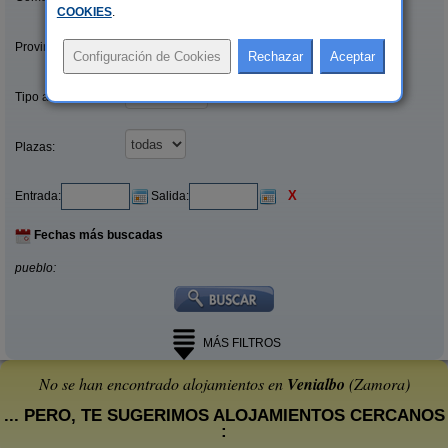
COOKIES
.
Provincias/Islas:
Tipo alquiler:
Plazas:
X
Entrada:
Salida:
Fechas más buscadas
pueblo:
MÁS FILTROS
No se han encontrado alojamientos en
Venialbo
(Zamora)
... PERO, TE SUGERIMOS ALOJAMIENTOS CERCANOS
: