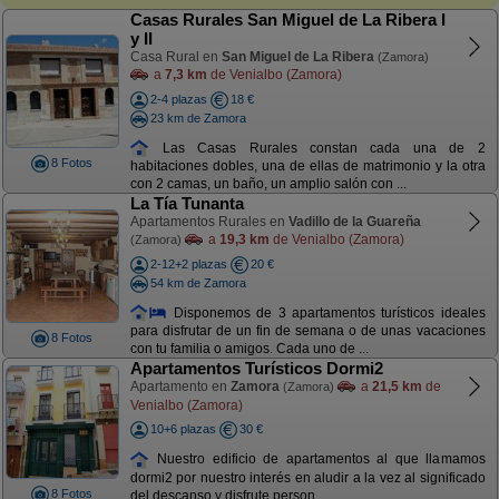
Casas Rurales San Miguel de La Ribera I
y II
Casa Rural en
San Miguel de La Ribera
(Zamora)
a
7,3 km
de Venialbo (Zamora)
2-4 plazas
18 €
23 km de Zamora
Las Casas Rurales constan cada una de 2
8 Fotos
habitaciones dobles, una de ellas de matrimonio y la otra
con 2 camas, un baño, un amplio salón con ...
La Tía Tunanta
Apartamentos Rurales en
Vadillo de la Guareña
a
19,3 km
de Venialbo (Zamora)
(Zamora)
2-12+2 plazas
20 €
54 km de Zamora
Disponemos de 3 apartamentos turísticos ideales
para disfrutar de un fin de semana o de unas vacaciones
8 Fotos
con tu familia o amigos. Cada uno de ...
Apartamentos Turísticos Dormi2
Apartamento en
Zamora
a
21,5 km
de
(Zamora)
Venialbo (Zamora)
10+6 plazas
30 €
Nuestro edificio de apartamentos al que llamamos
dormi2 por nuestro interés en aludir a la vez al significado
8 Fotos
del descanso y disfrute person ...