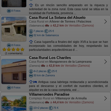
Es un rincón sencillo amparado en la riqueza y
sobriedad de la zona rural. Esta casa rural se sitúa en la
8 Fotos
localidad de Forfoleda, provincia ...
Casa Rural La Solana del Abuelo
Casa Rural en
Añover de Tormes / Palacinos
a
42,2 km
de Venialbo (Zamora)
(Salamanca)
7 plazas
25 €
32 km de Salamanca
Casa lugareña a finales del siglo XVII a la que se han
8 Fotos
incorporado las comodidades de hoy, respetando las
particularidades arquitectónicas d ...
(1 comentario)
Casa Rural Los Chariles
Casa Rural en
Manganeses de la Lampreana
a
42,8 km
de Venialbo (Zamora)
(Zamora)
4+2 plazas
25 €
30 km de Zamora
Antigua casa labriega restaurada y acondicionada
para el descanso y el confort de nuestros clientes, el
8 Fotos
alquiler es de la casa completa, est ...
Villamercedes Paradise
Complejo Rural en
Villamayor de Armuña
a
44,4 km
de Venialbo (Zamora)
(Salamanca)
10+2 plazas
75 €