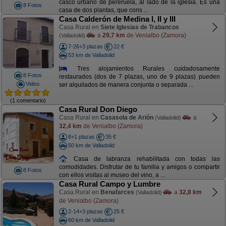
casco urbano de pereruela, al lado de la iglesia. Es una
8 Fotos
casa de dos plantas, que cons ...
Casa Calderón de Medina I, II y III
Casa Rural en
Siete Iglesias de Trabancos
a
29,7 km
de Venialbo (Zamora)
(Valladolid)
7-26+3 plazas
22 €
53 km de Valladolid
Tres alojamientos Rurales cuidadosamente
8 Fotos
restaurados (dos de 7 plazas, uno de 9 plazas) pueden
Video
ser alquilados de manera conjunta o separada ...
(1 comentario)
Casa Rural Don Diego
Casa Rural en
Casasola de Arión
a
(Valladolid)
32,4 km
de Venialbo (Zamora)
8+1 plazas
35 €
50 km de Valladolid
Casa de labranza rehabilitada con todas las
comodidades. Disfrutar de tu familia y amigos o compartir
8 Fotos
con ellos visitas al museo del vino, a ...
Casa Rural Campo y Lumbre
Casa Rural en
Benafarces
a
32,8 km
(Valladolid)
de Venialbo (Zamora)
2-14+3 plazas
25 €
60 km de Valladolid