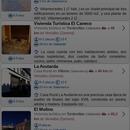
3 km de Salamanca
Villamercedes 1 (7 hab. ) es un chalet principal de tres
edificaciones en un terreno de 5000 m2. y una planta de
8 Fotos
480 m2. Villamercedes 2 (2 ...
Vivienda Turística El Caneco
Vivienda turística en
Tordesillas
a
46
(Valladolid)
km
de Venialbo (Zamora)
6+2 plazas
19 €
28 km de Valladolid
La casa cuenta con tres habitaciones dobles, dos
camas supletorias, dos cuartos de baño completos,
8 Fotos
cocina, salón, chimenea, patio, calefacci ...
La Avutarda
Casa Rural en
Villoria
a
46 km
de
(Salamanca)
Venialbo (Zamora)
8+2 plazas
13 €
25 km de Salamanca
Casa Rural La Avutarda es una preciosa casa típica de
pueblo de finales del siglo XVIII, construida en piedra,
8 Fotos
adobe y madera. Equipada con ...
El Molino
Vivienda turística en
Tordesillas
a
46,3
(Valladolid)
km
de Venialbo (Zamora)
8 plazas
33 km de Valladolid