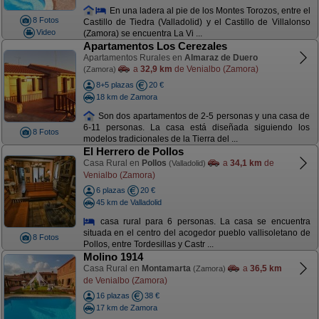
En una ladera al pie de los Montes Torozos, entre el
8 Fotos
Castillo de Tiedra (Valladolid) y el Castillo de Villalonso
Video
(Zamora) se encuentra La Vi ...
Apartamentos Los Cerezales
Apartamentos Rurales en
Almaraz de Duero
a
32,9 km
de Venialbo (Zamora)
(Zamora)
8+5 plazas
20 €
18 km de Zamora
Son dos apartamentos de 2-5 personas y una casa de
6-11 personas. La casa está diseñada siguiendo los
8 Fotos
modelos tradicionales de la Tierra del ...
El Herrero de Pollos
Casa Rural en
Pollos
a
34,1 km
de
(Valladolid)
Venialbo (Zamora)
6 plazas
20 €
45 km de Valladolid
casa rural para 6 personas. La casa se encuentra
situada en el centro del acogedor pueblo vallisoletano de
8 Fotos
Pollos, entre Tordesillas y Castr ...
Molino 1914
Casa Rural en
Montamarta
a
36,5 km
(Zamora)
de Venialbo (Zamora)
16 plazas
38 €
17 km de Zamora