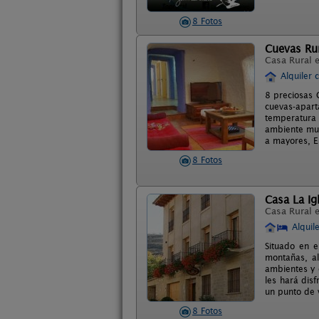
8 Fotos
Cuevas Ru
Casa Rural 
Alquiler 
8 preciosas 
cuevas-apart
temperatura 
ambiente muy
a mayores, Es
8 Fotos
Casa La Ig
Casa Rural 
Alquil
Situado en e
montañas, al
ambientes y 
les hará dis
un punto de v
8 Fotos