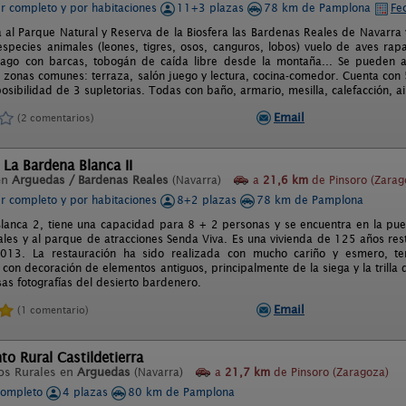
er completo y por habitaciones
11+3 plazas
78 km de Pamplona
Fe
a al Parque Natural y Reserva de la Biosfera las Bardenas Reales de Navarra
species animales (leones, tigres, osos, canguros, lobos) vuelo de aves rapac
 lago con barcas, tobogán de caída libre desde la montaña... Se pueden a
as zonas comunes: terraza, salón juego y lectura, cocina-comedor. Cuenta con
 posibilidad de 3 supletorias. Todas con baño, armario, mesilla, calefacción, a
Email
(2 comentarios)
 La Bardena Blanca II
en
Arguedas / Bardenas Reales
(Navarra)
a
21,6 km
de Pinsoro (Zarag
er completo y por habitaciones
8+2 plazas
78 km de Pamplona
lanca 2, tiene una capacidad para 8 + 2 personas y se encuentra en la pue
les y al parque de atracciones Senda Viva. Es una vivienda de 125 años rest
013. La restauración ha sido realizada con mucho cariño y esmero, ten
on decoración de elementos antiguos, principalmente de la siega y la trilla 
s fotografías del desierto bardenero.
Email
(1 comentario)
o Rural Castildetierra
os Rurales en
Arguedas
(Navarra)
a
21,7 km
de Pinsoro (Zaragoza)
completo
4 plazas
80 km de Pamplona