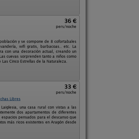
36 €
pers/noche
a población y se compone de 8 cofortabales
ndería, wifi gratis, barbacoas.. etc. La
ura con una decoración actual, creando un
Las cuevas sorprenden tanto a niños como
 Las Cinco Estrellas de la Naturaleza.
33 €
pers/noche
chas Libres
aiglesia, una casa rural con vistas a las
entemente dos apartamentos de diferentes
ad, espacios pensados para el descanso que
untos más ricos existentes en Aragón desde