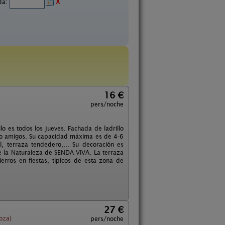
ida:
X
16 €
pers/noche
o es todos los jueves. Fachada de ladrillo
s o amigos. Su capacidad máxima es de 4-6
, terraza tendedero,... Su decoración es
 la Naturaleza de SENDA VIVA. La terraza
rros en fiestas, típicos de esta zona de
27 €
oza)
pers/noche