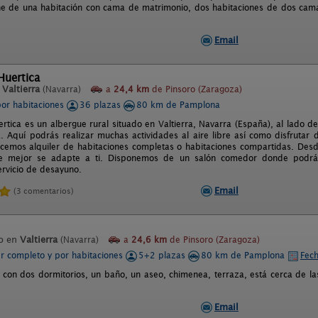
e de una habitación con cama de matrimonio, dos habitaciones de dos cam
Email
Huertica
n
Valtierra
(Navarra)
a
24,4 km
de Pinsoro (Zaragoza)
por habitaciones
36 plazas
80 km de Pamplona
ertica es un albergue rural situado en Valtierra, Navarra (España), al lado d
. Aquí podrás realizar muchas actividades al aire libre así como disfrutar 
ecemos alquiler de habitaciones completas o habitaciones compartidas. Des
e mejor se adapte a ti. Disponemos de un salón comedor donde podrás r
rvicio de desayuno.
Email
(3 comentarios)
o en
Valtierra
(Navarra)
a
24,6 km
de Pinsoro (Zaragoza)
er completo y por habitaciones
5+2 plazas
80 km de Pamplona
Fech
con dos dormitorios, un baño, un aseo, chimenea, terraza, está cerca de l
Email