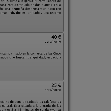
 nº 15 junto a la Iglesia Nuestra Señora de
casa esta distribuida en dos plantas. En la
año, una pequeña despensa y un patio con
 camas individuales, un baño y una enorme
40 €
pers/noche
encanto situado en la comarca de las Cinco
 grupos que buscan tranquilidad, espacio y
25 €
pers/noche
nvierno dispone de radiadores calefactores
natural. Esta situada a la entrada de las
ado y está a 15 minutos de senda viva. La