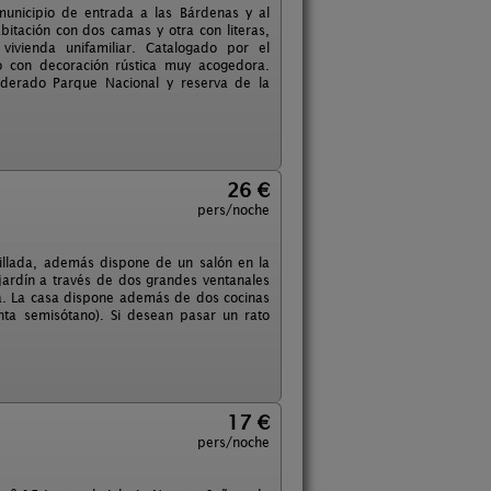
municipio de entrada a las Bárdenas y al
itación con dos camas y otra con literas,
ivienda unifamiliar. Catalogado por el
o con decoración rústica muy acogedora.
siderado Parque Nacional y reserva de la
26 €
pers/noche
dillada, además dispone de un salón en la
 jardín a través de dos grandes ventanales
a. La casa dispone además de dos cocinas
nta semisótano). Si desean pasar un rato
17 €
pers/noche