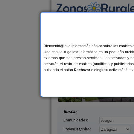
Busca por alojamiento
Alojamientos
>
Aragón
>
Zaragoza
> Pinsoro
Casas Rurales cerca 
Bienvenid@ a la información básica sobre las cookies 
Una cookie o galleta informática es un pequeño archiv
externas que nos prestan servicios. Las activadas y n
activarás el resto de cookies (analíticas y publicita
pulsando el botón
Rechazar
o elegir su activación/de
a La Leyenda
Casa Rural Santa Ana
6+4 pers.
11-1
35 €
ragoza)
Pedrola (Zaragoza)
desde
desd
Buscar
Comunidades:
Provincias/Islas: