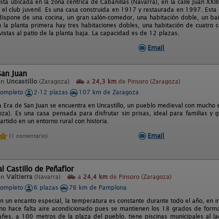
ta ubicada en la zona céntrica de Cabanillas (Navarra), en la calle Juan XXIII
 el club juvenil. Es una casa construida en 1917 y restaurada en 1997. Esta 
dispone de una cocina, un gran salón-comedor, una habitación doble, un b
 la planta primera hay tres habitaciones dobles, una habitación de cuatro
vistas al patio de la planta baja. La capacidad es de 12 plazas.
Email
San Juan
en
Uncastillo
(Zaragoza)
a
24,3 km
de Pinsoro (Zaragoza)
completo
2-12 plazas
107 km de Zaragoza
a Era de San Juan se encuentra en Uncastillo, un pueblo medieval con mucho 
goza). Es una casa pensada para disfrutar sin prisas, ideal para familias y
rtido en un entorno rural con historia.
Email
(1 comentario)
l Castillo de Peñaflor
en
Valtierra
(Navarra)
a
24,4 km
de Pinsoro (Zaragoza)
completo
6 plazas
76 km de Pamplona
n un encanto especial, la temperatura es constante durante todo el año, en i
no hace falta aire acondicionado pues se mantienen los 18 grados de forma 
ñes, a 100 metros de la plaza del pueblo, tiene piscinas municipales al l