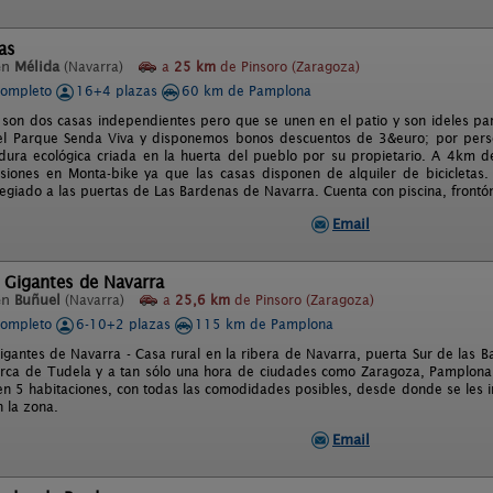
as
en
Mélida
(Navarra)
a
25 km
de Pinsoro (Zaragoza)
completo
16+4 plazas
60 km de Pamplona
son dos casas independientes pero que se unen en el patio y son ideles pa
el Parque Senda Viva y disponemos bonos descuentos de 3&euro; por pers
dura ecológica criada en la huerta del pueblo por su propietario. A 4km
siones en Monta-bike ya que las casas disponen de alquiler de bicicletas.
legiado a las puertas de Las Bardenas de Navarra. Cuenta con piscina, frontón
Email
 Gigantes de Navarra
en
Buñuel
(Navarra)
a
25,6 km
de Pinsoro (Zaragoza)
completo
6-10+2 plazas
115 km de Pamplona
igantes de Navarra - Casa rural en la ribera de Navarra, puerta Sur de las Ba
rca de Tudela y a tan sólo una hora de ciudades como Zaragoza, Pamplona,
 en 5 habitaciones, con todas las comodidades posibles, desde donde se les in
n la zona.
Email