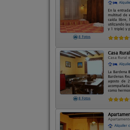
Alquil
En la entrad
multitud de e
caída libre,
utilizando l
y 1 triple) y
8 Fotos
Casa Rural
Casa Rural 
Alquil
La Bardena B
Bardenas Rea
agosto de 2
acompañada c
como hermosa
8 Fotos
Apartament
Apartament
Alquiler 