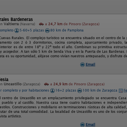
rales Bardeneras
en
Valtierra
(Navarra)
a
24,7 km
de Pinsoro (Zaragoza)
completo
5-60+5 plazas
80 km de Pamplona
Cuevas Rurales. El complejo turístico se encuentra situado en el centro de l
amento con 2 ó 3 dormitorios, cocina completa, aparcamiento privado, lava
interior es de entre 18º y 22º todo el año. Combinan su primitiva estruct
 acogedor. A tan sólo 5 km de Senda Viva y en la Puerta de Las Bardenas. 
ta es su oportunidad, alójese como vivían nuestros antepasado, y disfrute de
Email
lesia
en
Uncastillo
(Zaragoza)
a
24,9 km
de Pinsoro (Zaragoza)
er completo y por habitaciones
16+2 plazas
100 km de Zaragoza
Fe
l centro de Uncastillo en un emplazamiento privilegiado se encuentra Casa L
 pueblo y al castillo. Nuestra casa tiene cuatro habitaciones e independi
estilos. Construcciones y mobiliario en terminaciones rústicas de alta calid
frutar de una total comodidad. La localidad de Uncastillo es uno de los conj
ista artístico.
Email