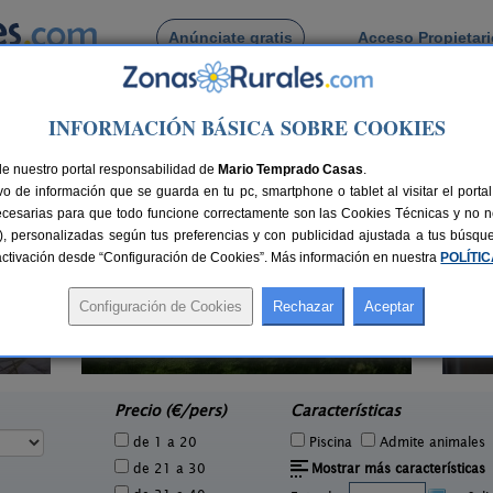
Anúnciate gratis
Acceso Propietar
Busca por pueblo
INFORMACIÓN BÁSICA SOBRE COOKIES
de Pinsoro
de nuestro portal responsabilidad de
Mario Temprado Casas
.
o de información que se guarda en tu pc, smartphone o tablet al visitar el port
ecesarias para que todo funcione correctamente son las Cookies Técnicas y no ne
rias), personalizadas según tus preferencias y con publicidad ajustada a tus búsq
sactivación desde “Configuración de Cookies”. Más información en nuestra
POLÍTI
Casa Rural Entre Cerezos
Ca
3 pers.
8 pers.
30 €
10 €
Campillo de Aragón (Zaragoza)
e
desde
Precio (€/pers)
Características
de 1 a 20
Piscina
Admite animales
de 21 a 30
Mostrar más características