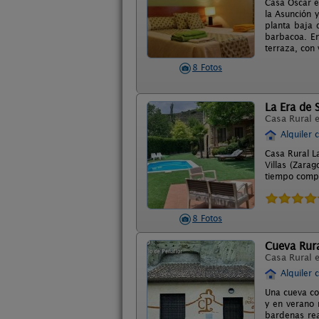
Casa Oscar es
la Asunción y
planta baja 
barbacoa. En
terraza, con 
8 Fotos
La Era de 
Casa Rural 
Alquiler 
Casa Rural L
Villas (Zara
tiempo compa
8 Fotos
Cueva Rura
Casa Rural 
Alquiler 
Una cueva co
y en verano 
bardenas rea