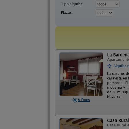
Tipo alquiler:
Plazas:
La Barden
Apartament
Alquiler 
La casa es d
caravista en
personas. El
moderna y mu
de 5 m. equi
Navarra...
8 Fotos
Casa Rural
Casa Rural 