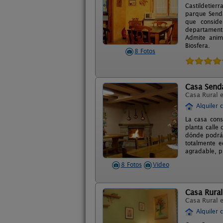
Castildetier
parque Senda
que conside
departament
Admite anima
Biosfera.
8 Fotos
Casa Send
Casa Rural 
Alquiler 
La casa cons
planta calle
dónde podrán
totalmente e
agradable, p
8 Fotos
Video
Casa Rura
Casa Rural 
Alquiler 