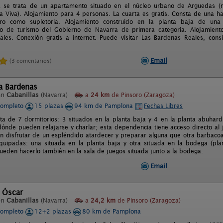
ra se trata de un apartamento situado en el núcleo urbano de Arguedas (
 Viva). Alojamiento para 4 personas. La cuarta es gratis. Consta de una hab
ro como supletoria. Alojamiento construido en la planta baja de una v
o de turismo del Gobierno de Navarra de primera categoría. Alojamient
les. Conexión gratis a internet. Puede visitar Las Bardenas Reales, con
Email
(3 comentarios)
a Bardenas
en
Cabanillas
(Navarra)
a
24 km
de Pinsoro (Zaragoza)
completo
15 plazas
94 km de Pamplona
Fechas Libres
ta de 7 dormitorios: 3 situados en la planta baja y 4 en la planta abuhar
 dónde pueden relajarse y charlar; esta dependencia tiene acceso directo al
 disfrutar de un espléndido atardecer y preparar alguna que otra barbaco
quipadas: una situada en la planta baja y otra situada en la bodega (pla
ueden hacerlo también en la sala de juegos situada junto a la bodega.
Email
l Óscar
en
Cabanillas
(Navarra)
a
24,2 km
de Pinsoro (Zaragoza)
completo
12+2 plazas
80 km de Pamplona