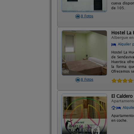
cueva dispon
de 105.
8 Fotos
Hostel La 
Albergue e
Alquiler 
Hostel La Hu
de Sendaviva
Huertica ofr
la forma qu
Ofrecemos se
8 Fotos
El Caldero
Apartament
Alquil
Apartamento 
en coche.