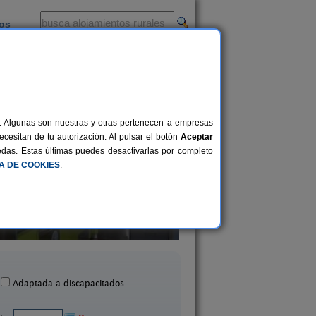
ios
-
al. Algunas son nuestras y otras pertenecen a empresas
cesitan de tu autorización. Al pulsar el botón
Aceptar
uedas. Estas últimas puedes desactivarlas por completo
CA DE COOKIES
.
sa Rural Torre de Campos
La Era de San Jua
2-6 pers.
18 €
Ainzón (Zaragoza)
Uncastillo (Zaragoz
desde
Adaptada a discapacitados