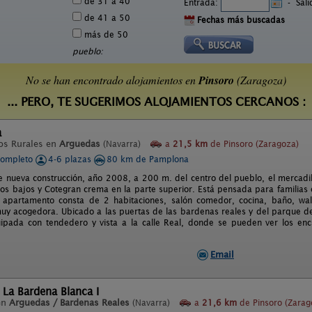
de 31 a 40
Entrada:
-
Sal
de 41 a 50
Fechas más buscadas
más de 50
pueblo:
No se han encontrado alojamientos en
Pinsoro
(Zaragoza)
... PERO, TE SUGERIMOS ALOJAMIENTOS CERCANOS :
a
os Rurales en
Arguedas
(Navarra)
a
21,5 km
de Pinsoro (Zaragoza)
completo
4-6 plazas
80 km de Pamplona
e nueva construcción, año 2008, a 200 m. del centro del pueblo, el mercadill
 los bajos y Cotegran crema en la parte superior. Está pensada para familia
 apartamento consta de 2 habitaciones, salón comedor, cocina, baño, wall
y acogedora. Ubicado a las puertas de las bardenas reales y del parque de
pada con tendedero y vista a la calle Real, donde se pueden ver los encie
Email
 La Bardena Blanca I
en
Arguedas / Bardenas Reales
(Navarra)
a
21,6 km
de Pinsoro (Zarag