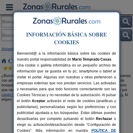
INFORMACIÓN BÁSICA SOBRE
COOKIES
Alojamientos
>
Casas rurales en la montaña
> Galicia
Bienvenid@ a la información básica sobre las cookies de
Casas rurales en la montaña en Galicia
nuestro portal responsabilidad de
Mario Temprado Casas
.
Una cookie o galleta informática es un pequeño archivo de
información que se guarda en tu pc, smartphone o tablet al
¿Buscas una
casa rural en la montaña en Galicia
? Tanto si viajas con tu pareja,
visitar el portal. Algunas son nuestras y otras pertenecen a
con amigos o en familia, alquilar una casa rural en las alturas y rodeadas de
empresas externas que nos prestan servicios. Las activadas
bosque es una experiencia única e inolvidable. Casas con todos los servicios
y necesarias para que todo funcione correctamente son las
que necesitas y en mitad de un paraje de ensueño. También puedes optar por
casas rurales con piscina en Galicia
o
casas rurales en el campo en Galicia
, tú
Cookies Técnicas y no necesitan de tu autorización. Al pulsar
eliges.
el botón
Aceptar
activarás el resto de cookies (analíticas y
publicitarias), personalizadas según tus preferencias y con
publicidad ajustada a tus búsquedas. Estas últimas puedes
desactivarlas por completo pulsando el botón
Rechazar
o
elegir su activación/desactivación desde “Configuración de
Cookies”. Más información en nuestra
POLÍTICA DE