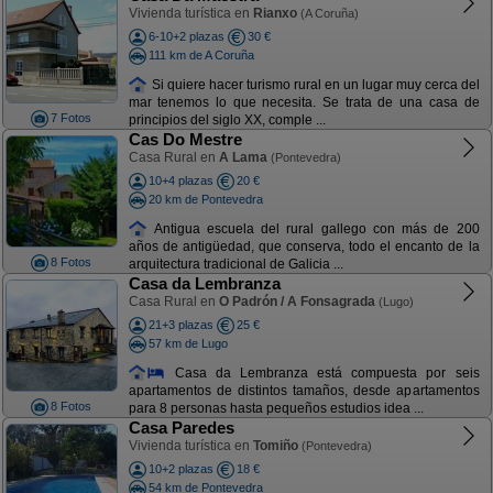
Vivienda turística en
Rianxo
(A Coruña)
6-10+2 plazas
30 €
111 km de A Coruña
Si quiere hacer turismo rural en un lugar muy cerca del
mar tenemos lo que necesita. Se trata de una casa de
7 Fotos
principios del siglo XX, comple ...
Cas Do Mestre
Casa Rural en
A Lama
(Pontevedra)
10+4 plazas
20 €
20 km de Pontevedra
Antigua escuela del rural gallego con más de 200
años de antigüedad, que conserva, todo el encanto de la
8 Fotos
arquitectura tradicional de Galicia ...
Casa da Lembranza
Casa Rural en
O Padrón / A Fonsagrada
(Lugo)
21+3 plazas
25 €
57 km de Lugo
Casa da Lembranza está compuesta por seis
apartamentos de distintos tamaños, desde apartamentos
8 Fotos
para 8 personas hasta pequeños estudios idea ...
Casa Paredes
Vivienda turística en
Tomiño
(Pontevedra)
10+2 plazas
18 €
54 km de Pontevedra