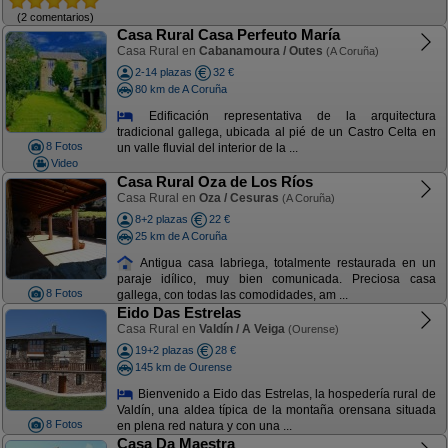
(2 comentarios)
Casa Rural Casa Perfeuto María
Casa Rural en
Cabanamoura / Outes
(A Coruña)
2-14 plazas
32 €
80 km de A Coruña
Edificación representativa de la arquitectura
tradicional gallega, ubicada al pié de un Castro Celta en
8 Fotos
un valle fluvial del interior de la ...
Video
Casa Rural Oza de Los Ríos
Casa Rural en
Oza / Cesuras
(A Coruña)
8+2 plazas
22 €
25 km de A Coruña
Antigua casa labriega, totalmente restaurada en un
paraje idílico, muy bien comunicada. Preciosa casa
8 Fotos
gallega, con todas las comodidades, am ...
Eido Das Estrelas
Casa Rural en
Valdín / A Veiga
(Ourense)
19+2 plazas
28 €
145 km de Ourense
Bienvenido a Eido das Estrelas, la hospedería rural de
Valdín, una aldea típica de la montaña orensana situada
8 Fotos
en plena red natura y con una ...
Casa Da Maestra