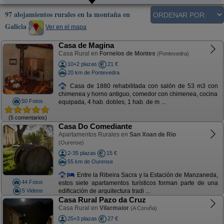
97 alojamientos rurales en la montaña en
Galicia
Ver en el mapa
Casa de Magina
Casa Rural en
Fornelos de Montes
(Pontevedra)
10+2 plazas
21 €
20 km de Pontevedra
Casa de 1880 rehabilitada con salón de 53 m3 con
chimenea y horno antiguo, comedor con chimenea, cocina
50 Fotos
equipada, 4 hab. dobles, 1 hab. de m ...
(5 comentarios)
Casa Do Comediante
Apartamentos Rurales en
San Xoan de Rio
(Ourense)
2-35 plazas
15 €
55 km de Ourense
Entre la Ribeira Sacra y la Estación de Manzaneda,
44 Fotos
estos siete apartamentos turísticos forman parte de una
5 Videos
edificación de arquitectura tradi ...
Casa Rural Pazo da Cruz
Casa Rural en
Vilarmaior
(A Coruña)
25+3 plazas
27 €