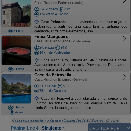
Casa Rural en
Boiro
(A Coruña)
3-4+2 plazas
28 €
124 km de A Coruña
Casa Reboredo es una vivienda de piedra con jardín
restaurada a partir de una casa familiar antigua que
8 Fotos
conserva, entre otros elementos, una ...
Finca Mangüeiro
Casa Rural en
Vilaboa
(Pontevedra)
2-8 plazas
20 €
10 km de Pontevedra
Finca Mangüeiro, Situada en Sta. Cristina de Cobres,
Ayuntamiento de Vilaboa, en la Provincia de Pontevedra.
8 Fotos
Es una casa rural tradicional d ...
Casa da Feiravella
Casa Rural en
Entrimo
(Ourense)
24+6 plazas
30 €
75 km de Ourense
Casa da Feiravella está ubicada en el concello de
Entrimo, en zona de afección del Parque Nartural Baixa
8 Fotos
Limia-Serra do Xurés, colindante co ...
Video
Casas rurales en la montaña en Galicia
desde
13
€ persona/noche.
Página 1 de 4
|
Siguiente »