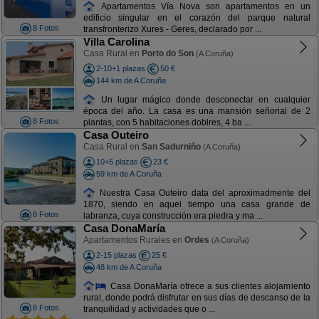
Apartamentos Vía Nova son apartamentos en un
edificio singular en el corazón del parque natural
8 Fotos
transfronterizo Xures - Geres, declarado por ...
Villa Carolina
Casa Rural en
Porto do Son
(A Coruña)
2-10+1 plazas
50 €
144 km de A Coruña
Un lugar mágico donde desconectar en cualquier
época del año. La casa es una mansión señorial de 2
8 Fotos
plantas, con 5 habitaciones doblres, 4 ba ...
Casa Outeiro
Casa Rural en
San Sadurniño
(A Coruña)
10+5 plazas
23 €
59 km de A Coruña
Nuestra Casa Outeiro data del aproximadmente del
1870, siendo en aquel tiempo una casa grande de
8 Fotos
labranza, cuya construcción era piedra y ma ...
Casa DonaMaría
Apartamentos Rurales en
Ordes
(A Coruña)
2-15 plazas
25 €
48 km de A Coruña
Casa DonaMaría ofrece a sus clientes alojamiento
rural, donde podrá disfrutar en sus días de descanso de la
8 Fotos
tranquilidad y actividades que o ...