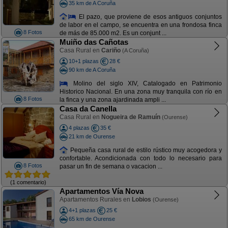
35 km de A Coruña
El pazo, que proviene de esos antiguos conjuntos
de labor en el campo, se encuentra en una frondosa finca
8 Fotos
de más de 85.000 m2. Es un conjunt ...
Muiño das Cañotas
Casa Rural en
Cariño
(A Coruña)
10+1 plazas
28 €
90 km de A Coruña
Molino del siglo XIV, Catalogado en Patrimonio
Historico Nacional. En una zona muy tranquila con río en
8 Fotos
la finca y una zona ajardinada ampli ...
Casa da Canella
Casa Rural en
Nogueira de Ramuín
(Ourense)
4 plazas
35 €
21 km de Ourense
Pequeña casa rural de estilo rústico muy acogedora y
confortable. Acondicionada con todo lo necesario para
8 Fotos
pasar un fin de semana o vacacion ...
(1 comentario)
Apartamentos Vía Nova
Apartamentos Rurales en
Lobios
(Ourense)
4+1 plazas
25 €
65 km de Ourense