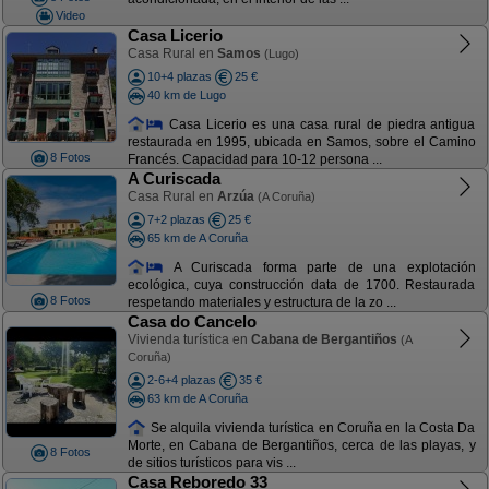
Video
Casa Licerio
Casa Rural en
Samos
(Lugo)
10+4 plazas
25 €
40 km de Lugo
Casa Licerio es una casa rural de piedra antigua
restaurada en 1995, ubicada en Samos, sobre el Camino
8 Fotos
Francés. Capacidad para 10-12 persona ...
A Curiscada
Casa Rural en
Arzúa
(A Coruña)
7+2 plazas
25 €
65 km de A Coruña
A Curiscada forma parte de una explotación
ecológica, cuya construcción data de 1700. Restaurada
8 Fotos
respetando materiales y estructura de la zo ...
Casa do Cancelo
Vivienda turística en
Cabana de Bergantiños
(A
Coruña)
2-6+4 plazas
35 €
63 km de A Coruña
Se alquila vivienda turística en Coruña en la Costa Da
Morte, en Cabana de Bergantiños, cerca de las playas, y
8 Fotos
de sitios turísticos para vis ...
Casa Reboredo 33