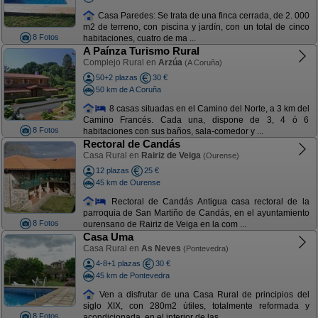
Casa Paredes: Se trata de una finca cerrada, de 2. 000
m2 de terreno, con piscina y jardín, con un total de cinco
8 Fotos
habitaciones, cuatro de ma ...
A Paínza Turismo Rural
Complejo Rural en
Arzúa
(A Coruña)
50+2 plazas
30 €
50 km de A Coruña
8 casas situadas en el Camino del Norte, a 3 km del
Camino Francés. Cada una, dispone de 3, 4 ó 6
8 Fotos
habitaciones con sus baños, sala-comedor y ...
Rectoral de Candás
Casa Rural en
Rairiz de Veiga
(Ourense)
12 plazas
25 €
45 km de Ourense
Rectoral de Candás Antigua casa rectoral de la
parroquia de San Martiño de Candás, en el ayuntamiento
8 Fotos
ourensano de Rairiz de Veiga en la com ...
Casa Uma
Casa Rural en
As Neves
(Pontevedra)
4-8+1 plazas
30 €
45 km de Pontevedra
Ven a disfrutar de una Casa Rural de principios del
siglo XIX, con 280m2 útiles, totalmente reformada y
8 Fotos
acondicionada, en el interior de las ...