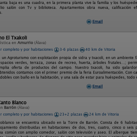
lanta baja es una cuadra, en la primera planta vive la familia y los huésped
io salón con Tv y biblioteca. Apartamentos obra nueva, calificación e
s.
Email
o El Txakoli
ística en
Amurrio
(Álava)
er completo y por habitaciones
3-6 plazas
40 km de Vitoria
s un Agroturismo con explotación propia de sidra y txacoli, en un ambiente f
spacios verdes, terraza, zonas de recreo, huerta, árboles frutales…; permit
plia oferta de productos del campo. Nuestro txacoli, ha sido galardo
btenidos contamos con el primer premio de la feria Euroalimentación. Con c
 dobles con baño en la habitación, y una sala de estar para huéspedes, todo
Email
Canto Blanco
en
Barrón
(Álava)
er completo y por habitaciones
23+2 plazas
24 km de Vitoria
toblanco se encuentra ubicado en la Torre de Barrón. Consta de 6 habi
ojamiento distribuidas en habitaciones de dos, tres, cuatro, cinco o seis
na común con amplio comedor, salón con televisión y aseo. El albergue tien