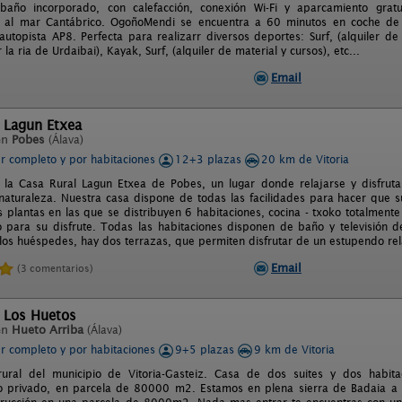
baño incorporado, con calefacción, conexión Wi-Fi y aparcamiento grat
s al mar Cantábrico. OgoñoMendi se encuentra a 60 minutos en coche de
autopista AP8. Perfecta para realizarr diversos deportes: Surf, (alquiler de
la ria de Urdaibai), Kayak, Surf, (alquiler de material y cursos), etc...
Email
 Lagun Etxea
en
Pobes
(Álava)
er completo y por habitaciones
12+3 plazas
20 km de Vitoria
 la Casa Rural Lagun Etxea de Pobes, un lugar donde relajarse y disfrut
aturaleza. Nuestra casa dispone de todas las facilidades para hacer que s
s plantas en las que se distribuyen 6 habitaciones, cocina - txoko totalmen
o para su disfrute. Todas las habitaciones disponen de baño y televisión de
 los huéspedes, hay dos terrazas, que permiten disfrutar de un estupendo re
Email
(3 comentarios)
l Los Huetos
en
Hueto Arriba
(Álava)
er completo y por habitaciones
9+5 plazas
9 km de Vitoria
rural del municipio de Vitoria-Gasteiz. Casa de dos suites y dos habit
 privado, en parcela de 80000 m2. Estamos en plena sierra de Badaia a 9