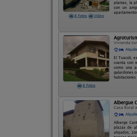
plantas, la p
con un ampl
apartamento
8 Fotos
Video
Agroturism
Vivienda tur
Alquil
El Txacoli, e
cuenta con e
como una am
galardones o
habitaciones
8 Fotos
Albergue 
Casa Rural 
Alquil
Alberge Can
plazas de al
alojados, zo