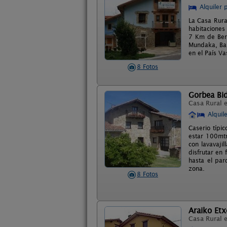
Alquiler 
La Casa Rura
habitaciones
7 Km de Berm
Mundaka, Bak
en el País Va
8 Fotos
Gorbea Bi
Casa Rural 
Alquil
Caserio típi
estar 100mtr
con lavavaji
disfrutar en 
hasta el par
zona.
8 Fotos
Araiko Etx
Casa Rural 