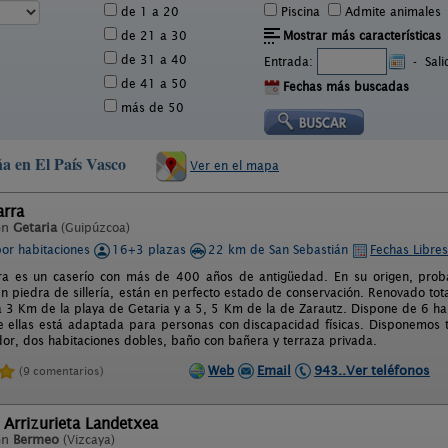
de 1 a 20
Piscina
Admite animales
de 21 a 30
Mostrar más características
de 31 a 40
Entrada:
-
Sal
de 41 a 50
Fechas más buscadas
más de 50
ña en El País Vasco
Ver en el mapa
arra
en
Getaria
(Guipúzcoa)
por habitaciones
16+3 plazas
22 km de San Sebastián
Fechas Libres
ra es un caserío con más de 400 años de antigüedad. En su origen, prob
en piedra de sillería, están en perfecto estado de conservación. Renovado tot
 3 Km de la playa de Getaria y a 5, 5 Km de la de Zarautz. Dispone de 6 ha
 ellas está adaptada para personas con discapacidad físicas. Disponemos
or, dos habitaciones dobles, baño con bañera y terraza privada.
Web
Email
943..Ver teléfonos
(9 comentarios)
 Arrizurieta Landetxea
en
Bermeo
(Vizcaya)