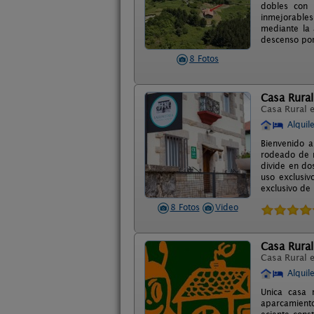
dobles con 
inmejorable
mediante la 
descenso por 
8 Fotos
Casa Rural
Casa Rural 
Alquil
Bienvenido a
rodeado de n
divide en do
uso exclusiv
exclusivo de
8 Fotos
Video
Casa Rura
Casa Rural 
Alquil
Unica casa 
aparcamiento