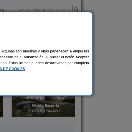
ios
-
al. Algunas son nuestras y otras pertenecen a empresas
una casa rural en las alturas y
cesitan de tu autorización. Al pulsar el botón
Aceptar
d de un paraje de ensueño. También
uedas. Estas últimas puedes desactivarlas por completo
CA DE COOKIES
.
Monte Baserria
Casa Rural Gaztelub
20 pers.
15 €
Bolíbar (Vizcaya)
Bernedo (Álava)
desde