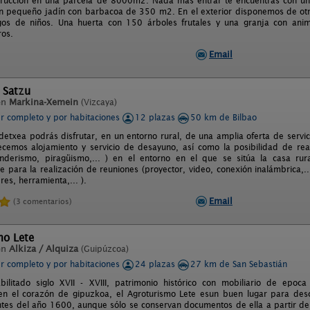
trucción en una parcela de 8000m2. Nada mas entrar te encuentras con un
un pequeño jadín con barbacoa de 350 m2. En el exterior disponemos de otr
egos de niños. Una huerta con 150 árboles frutales y una granja con ani
ros.
Email
 Satzu
en
Markina-Xemein
(Vizcaya)
er completo y por habitaciones
12 plazas
50 km de Bilbao
detxea podrás disfrutar, en un entorno rural, de una amplia oferta de servici
ecemos alojamiento y servicio de desayuno, así como la posibilidad de rea
enderismo, piragüismo,... ) en el entorno en el que se sitúa la casa r
 para la realización de reuniones (proyector, video, conexión inalámbrica,...
leres, herramienta,... ).
Email
(3 comentarios)
mo Lete
en
Alkiza / Alquiza
(Guipúzcoa)
er completo y por habitaciones
24 plazas
27 km de San Sebastián
bilitado siglo XVII - XVIII, patrimonio histórico con mobiliario de epo
 en el corazón de gipuzkoa, el Agroturismo Lete esun buen lugar para desc
ntes del año 1600, aunque sólo se conservan documentos de ella a partir de 