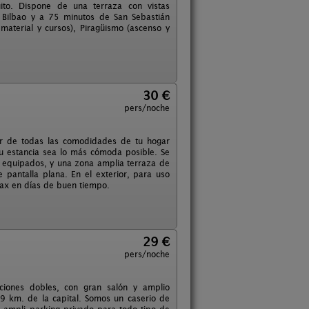
uito. Dispone de una terraza con vistas
 Bilbao y a 75 minutos de San Sebastián
 material y cursos), Piragüismo (ascenso y
30 €
pers/noche
ar de todas las comodidades de tu hogar
u estancia sea lo más cómoda posible. Se
te equipados, y una zona amplia terraza de
 pantalla plana. En el exterior, para uso
lax en días de buen tiempo.
29 €
pers/noche
aciones dobles, con gran salón y amplio
 km. de la capital. Somos un caserio de