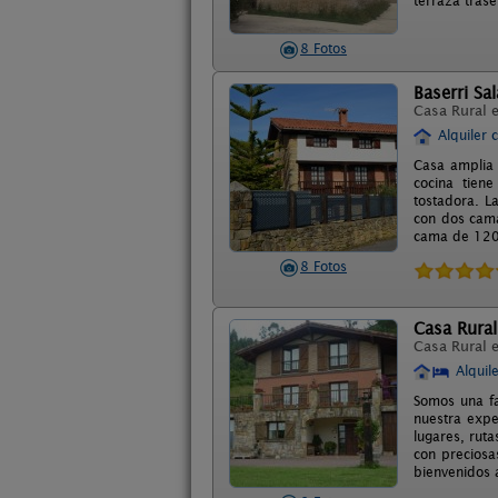
terraza tras
8 Fotos
Baserri Sa
Casa Rural 
Alquiler 
Casa amplia 
cocina tiene
tostadora. L
con dos cam
cama de 120 
8 Fotos
Casa Rural
Casa Rural 
Alquil
Somos una fa
nuestra expe
lugares, ruta
con preciosa
bienvenidos 