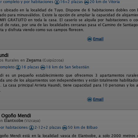
er completo y por habitaciones
16+2 plazas
20 km de Vitoria
és ubicado en la localidad de Tuyo. Dispone de 6 habitaciones dobles con 
ado para minusválidos. Existe la opción de ampliar la capacidad de alojamie
IFI GRATUITO en toda la casa. El caserío se alquila por habitaciones o c
dad de rutas, por una de las localidades cercanas pasa el Camino de Santiago.
ta y disfruta viendo como sus campos florecen.
Email
undi
os Rurales en
Zegama
(Guipúzcoa)
completo
16 plazas
18 km de San Sebastián
ndi es un pequeño establecimiento que ofrecemos 3 apartamentos rurale
da uno de los alojamientos son independientes y están totalmente habilitado
. La casa principal Arrieta Haundi, tiene capacidad para 10 personas y los 
.
Email
l Ogoño Mendi
en
Elantxobe
(Vizcaya)
por habitaciones
2-12+2 plazas
50 km de Bilbao
goño Mendi está en la localidad vasca de Elantxobe, a solo 2000 metros d