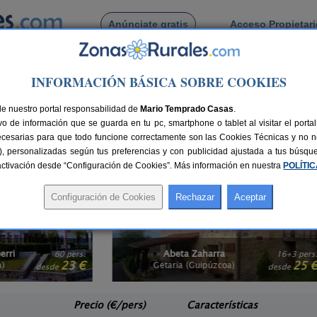
Anúnciate gratis
Acceso Propietar
Busca por pueblo
INFORMACIÓN BÁSICA SOBRE COOKIES
 País Vasco
montaña en El País Vasco
de nuestro portal responsabilidad de
Mario Temprado Casas
.
o de información que se guarda en tu pc, smartphone o tablet al visitar el port
en País Vasco
? Tanto si viajas con tu pareja, con amigos o en familia, alquilar 
ecesarias para que todo funcione correctamente son las Cookies Técnicas y no ne
 única e inolvidable. Casas con todos los servicios que necesitas y en mita
rias), personalizadas según tus preferencias y con publicidad ajustada a tus búsq
scina en País Vasco
o
casas rurales en el campo en País Vasco
, tú eliges.
sactivación desde “Configuración de Cookies”. Más información en nuestra
POLÍTI
Abeta Zaharra
0 pers.
16+3 pers.
23 €
25 €
Getaria (Guipúzcoa)
e
desde
Precio (€/pers)
Características