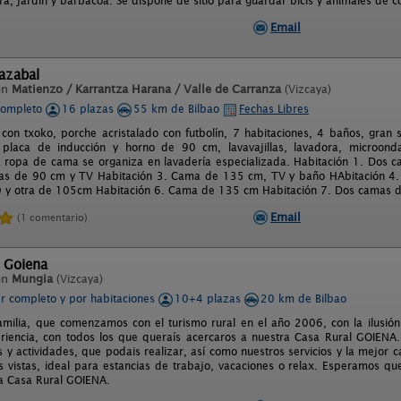
era, jardín y barbacoa. Se dispone de sitio para guardar bicis y animales de
Email
lazabal
en
Matienzo / Karrantza Harana / Valle de Carranza
(Vizcaya)
completo
16 plazas
55 km de Bilbao
Fechas Libres
con txoko, porche acristalado con futbolín, 7 habitaciones, 4 baños, gran
 placa de inducción y horno de 90 cm, lavavajillas, lavadora, microondas
a ropa de cama se organiza en lavadería especializada. Habitación 1. Dos
as de 90 cm y TV Habitación 3. Cama de 135 cm, TV y baño HAbitación 4.
y otra de 105cm Habitación 6. Cama de 135 cm Habitación 7. Dos camas de
Email
(1 comentario)
 Goiena
en
Mungia
(Vizcaya)
er completo y por habitaciones
10+4 plazas
20 km de Bilbao
milia, que comenzamos con el turismo rural en el año 2006, con la ilusión
riencia, con todos los que queraís acercaros a nuestra Casa Rural GOIENA
s y actividades, que podais realizar, así como nuestros servicios y la mejor 
s vistas, ideal para estancias de trabajo, vacaciones o relax. Esperamos qu
a Casa Rural GOIENA.