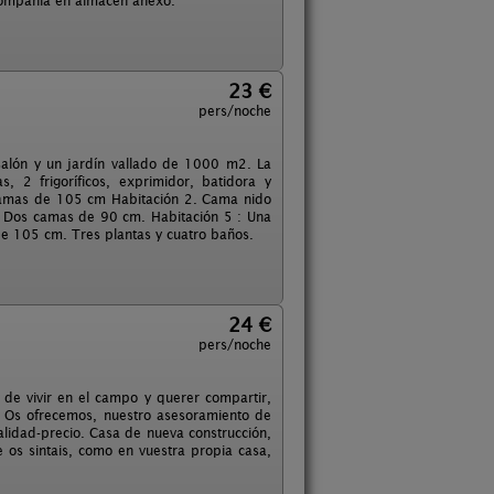
 compañía en almacén anexo.
23 €
pers/noche
 salón y un jardín vallado de 1000 m2. La
, 2 frigoríficos, exprimidor, batidora y
 camas de 105 cm Habitación 2. Cama nido
 Dos camas de 90 cm. Habitación 5 : Una
 105 cm. Tres plantas y cuatro baños.
24 €
pers/noche
 de vivir en el campo y querer compartir,
. Os ofrecemos, nuestro asesoramiento de
calidad-precio. Casa de nueva construcción,
e os sintais, como en vuestra propia casa,