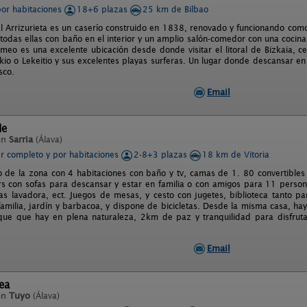
por habitaciones
18+6 plazas
25 km de Bilbao
l Arrizurieta es un caserío construido en 1838, renovado y funcionando co
 todas ellas con baño en el interior y un amplio salón-comedor con una cocina
eo es una excelente ubicación desde donde visitar el litoral de Bizkaia, 
io o Lekeitio y sus excelentes playas surferas. Un lugar donde descansar en
sco.
Email
de
en
Sarria
(Álava)
er completo y por habitaciones
2-8+3 plazas
18 km de Vitoria
co de la zona con 4 habitaciones con baño y tv, camas de 1. 80 convertibl
s con sofas para descansar y estar en familia o con amigos para 11 person
llas lavadora, ect. Juegos de mesas, y cesto con jugetes, biblioteca tanto p
familia, jardín y barbacoa, y dispone de bicicletas. Desde la misma casa, hay
que que hay en plena naturaleza, 2km de paz y tranquilidad para disfrut
Email
ea
en
Tuyo
(Álava)