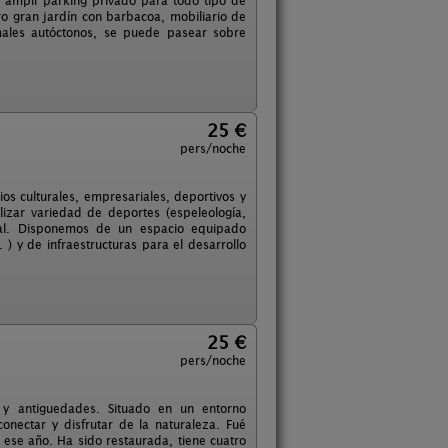
 ampli parking privado para todo tipo de
o gran jardín con barbacoa, mobiliario de
males autóctonos, se puede pasear sobre
25 €
pers/noche
os culturales, empresariales, deportivos y
lizar variedad de deportes (espeleología,
ural. Disponemos de un espacio equipado
 ) y de infraestructuras para el desarrollo
25 €
pers/noche
ca y antiguedades. Situado en un entorno
onectar y disfrutar de la naturaleza. Fué
ese año. Ha sido restaurada, tiene cuatro