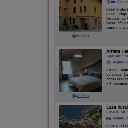
Alquil
Caserío alav
dosel. Adapt
Dispone de W
hacer infini
campo le gus
8 Fotos
Arrieta Ha
Apartament
Alquiler 
Arrieta Hau
personas. Ca
zonas verdes
y 4 personas
8 Fotos
Casa Rura
Casa Rural 
Alquiler 
Casa rural O