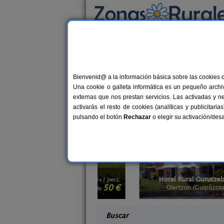
Busca por alojamiento
Alojamientos
>
Casas rurales en la montaña
>
Casas rurales en la 
Bienvenid@ a la información básica sobre las cookies 
Una cookie o galleta informática es un pequeño archiv
¿Buscas una
casa rural en la montaña 
externas que nos prestan servicios. Las activadas y n
rodeadas de bosque es una experiencia
activarás el resto de cookies (analíticas y publicita
puedes optar por
casas rurales con pi
pulsando el botón
Rechazar
o elegir su activación/de
cana
Hotel Rural Gurutzeberri
3-5+1 pers.
6
50 €
Álava)
Oiartzun (Guipúzcoa)
desde
desd
Buscar