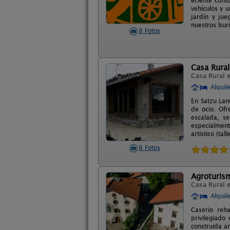
eciente cons
vehículos y 
jardín y ju
nuestros bur
8 Fotos
Casa Rural
Casa Rural 
Alquil
En Satzu Lan
de ocio. Ofr
escalada, s
especialmente
artístico (tal
8 Fotos
Agroturis
Casa Rural 
Alquil
Caserio reha
privilegiado
construida a