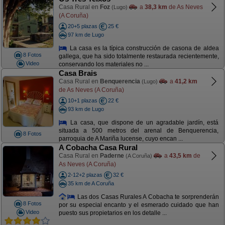
Casa Rural en
Foz
a
38,3 km
de As Neves
(Lugo)
(A Coruña)
20+5 plazas
25 €
97 km de Lugo
La casa es la típica construcción de casona de aldea
8 Fotos
gallega, que ha sido totalmente restaurada recientemente,
Video
conservando los materiales no ...
Casa Brais
Casa Rural en
Benquerencia
a
41,2 km
(Lugo)
de As Neves (A Coruña)
10+1 plazas
22 €
93 km de Lugo
La casa, que dispone de un agradable jardín, está
situada a 500 metros del arenal de Benquerencia,
8 Fotos
parroquia de A Mariña lucense, cuyo encan ...
A Cobacha Casa Rural
Casa Rural en
Paderne
a
43,5 km
de
(A Coruña)
As Neves (A Coruña)
2-12+2 plazas
32 €
35 km de A Coruña
Las dos Casas Rurales A Cobacha te sorprenderán
8 Fotos
por su especial encanto y el esmerado cuidado que han
Video
puesto sus propietarios en los detalle ...