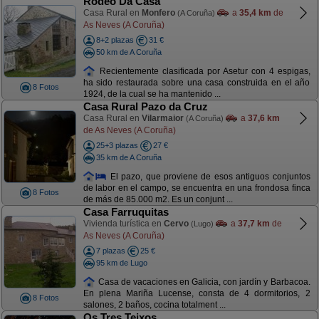
Rodeo Da Casa
Casa Rural en
Monfero
a
35,4 km
de
(A Coruña)
As Neves (A Coruña)
8+2 plazas
31 €
50 km de A Coruña
Recientemente clasificada por Asetur con 4 espigas,
ha sido restaurada sobre una casa construida en el año
8 Fotos
1924, de la cual se ha mantenido ...
Casa Rural Pazo da Cruz
Casa Rural en
Vilarmaior
a
37,6 km
(A Coruña)
de As Neves (A Coruña)
25+3 plazas
27 €
35 km de A Coruña
El pazo, que proviene de esos antiguos conjuntos
de labor en el campo, se encuentra en una frondosa finca
8 Fotos
de más de 85.000 m2. Es un conjunt ...
Casa Farruquitas
Vivienda turística en
Cervo
a
37,7 km
de
(Lugo)
As Neves (A Coruña)
7 plazas
25 €
95 km de Lugo
Casa de vacaciones en Galicia, con jardín y Barbacoa.
En plena Mariña Lucense, consta de 4 dormitorios, 2
8 Fotos
salones, 2 baños, cocina totalment ...
Os Tres Teixos