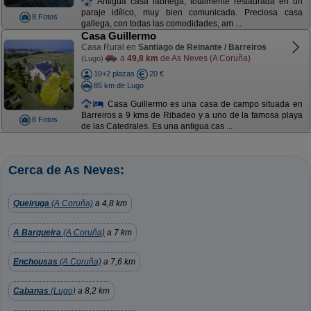
Antigua casa labriega, totalmente restaurada en un
paraje idílico, muy bien comunicada. Preciosa casa
8 Fotos
gallega, con todas las comodidades, am ...
Casa Guillermo
Casa Rural en
Santiago de Reinante / Barreiros
a
49,8 km
de As Neves (A Coruña)
(Lugo)
10+2 plazas
20 €
85 km de Lugo
Casa Guillermo es una casa de campo situada en
Barreiros a 9 kms de Ribadeo y a uno de la famosa playa
8 Fotos
de las Catedrales. Es una antigua cas ...
Cerca de As Neves:
Queiruga
(A Coruña)
a 4,8 km
A Barqueira
(A Coruña)
a 7 km
Enchousas
(A Coruña)
a 7,6 km
Cabanas
(Lugo)
a 8,2 km