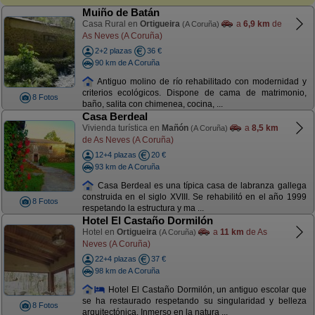
Muiño de Batán
Casa Rural en
Ortigueira
a
6,9 km
de
(A Coruña)
As Neves (A Coruña)
2+2 plazas
36 €
90 km de A Coruña
Antiguo molino de río rehabilitado con modernidad y
criterios ecológicos. Dispone de cama de matrimonio,
8 Fotos
baño, salita con chimenea, cocina, ...
Casa Berdeal
Vivienda turística en
Mañón
a
8,5 km
(A Coruña)
de As Neves (A Coruña)
12+4 plazas
20 €
93 km de A Coruña
Casa Berdeal es una típica casa de labranza gallega
construida en el siglo XVIII. Se rehabilitó en el año 1999
8 Fotos
respetando la estructura y ma ...
Hotel El Castaño Dormilón
Hotel en
Ortigueira
a
11 km
de As
(A Coruña)
Neves (A Coruña)
22+4 plazas
37 €
98 km de A Coruña
Hotel El Castaño Dormilón, un antiguo escolar que
se ha restaurado respetando su singularidad y belleza
8 Fotos
arquitectónica. Inmerso en la natura ...