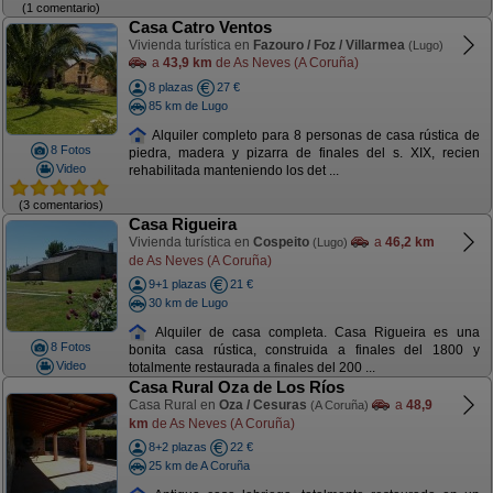
(1 comentario)
Casa Catro Ventos
Vivienda turística en
Fazouro / Foz / Villarmea
(Lugo)
a
43,9 km
de As Neves (A Coruña)
8 plazas
27 €
85 km de Lugo
Alquiler completo para 8 personas de casa rústica de
8 Fotos
piedra, madera y pizarra de finales del s. XIX, recien
Video
rehabilitada manteniendo los det ...
(3 comentarios)
Casa Rigueira
Vivienda turística en
Cospeito
a
46,2 km
(Lugo)
de As Neves (A Coruña)
9+1 plazas
21 €
30 km de Lugo
Alquiler de casa completa. Casa Rigueira es una
8 Fotos
bonita casa rústica, construida a finales del 1800 y
Video
totalmente restaurada a finales del 200 ...
Casa Rural Oza de Los Ríos
Casa Rural en
Oza / Cesuras
a
48,9
(A Coruña)
km
de As Neves (A Coruña)
8+2 plazas
22 €
25 km de A Coruña