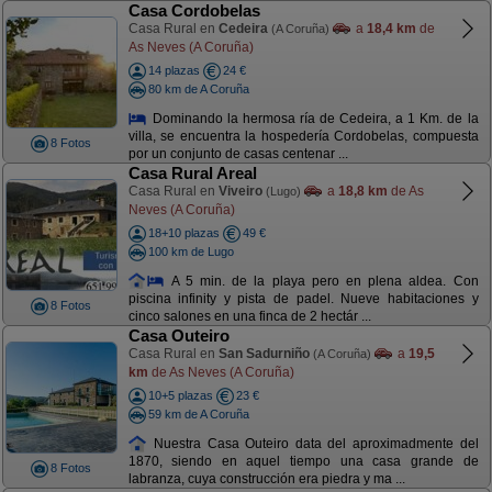
Casa Cordobelas
Casa Rural en
Cedeira
a
18,4 km
de
(A Coruña)
As Neves (A Coruña)
14 plazas
24 €
80 km de A Coruña
Dominando la hermosa ría de Cedeira, a 1 Km. de la
villa, se encuentra la hospedería Cordobelas, compuesta
8 Fotos
por un conjunto de casas centenar ...
Casa Rural Areal
Casa Rural en
Viveiro
a
18,8 km
de As
(Lugo)
Neves (A Coruña)
18+10 plazas
49 €
100 km de Lugo
A 5 min. de la playa pero en plena aldea. Con
piscina infinity y pista de padel. Nueve habitaciones y
8 Fotos
cinco salones en una finca de 2 hectár ...
Casa Outeiro
Casa Rural en
San Sadurniño
a
19,5
(A Coruña)
km
de As Neves (A Coruña)
10+5 plazas
23 €
59 km de A Coruña
Nuestra Casa Outeiro data del aproximadmente del
1870, siendo en aquel tiempo una casa grande de
8 Fotos
labranza, cuya construcción era piedra y ma ...