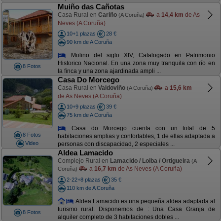
Muiño das Cañotas
Casa Rural en
Cariño
a
14,4 km
de As
(A Coruña)
Neves (A Coruña)
10+1 plazas
28 €
90 km de A Coruña
Molino del siglo XIV, Catalogado en Patrimonio
Historico Nacional. En una zona muy tranquila con río en
8 Fotos
la finca y una zona ajardinada ampli ...
Casa Do Morcego
Casa Rural en
Valdoviño
a
15,6 km
(A Coruña)
de As Neves (A Coruña)
10+9 plazas
39 €
75 km de A Coruña
Casa do Morcego cuenta con un total de 5
8 Fotos
habitaciones amplias y confortables, 1 de ellas adaptada a
Video
personas con discapacidad, 2 especiales ...
Aldea Lamacido
Complejo Rural en
Lamacido / Loiba / Ortigueira
(A
a
16,7 km
de As Neves (A Coruña)
Coruña)
2-22+8 plazas
35 €
110 km de A Coruña
Aldea Lamacido es una pequeña aldea adaptada al
turismo rural. Disponemos de : Una Casa Granja de
8 Fotos
alquiler completo de 3 habitaciones dobles ...