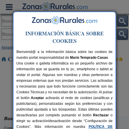
INFORMACIÓN BÁSICA SOBRE
COOKIES
Alojamientos
>
Galicia
>
A Coruña
> As Neves
Bienvenid@ a la información básica sobre las cookies de
Casas Rurales cerca de As Neves
nuestro portal responsabilidad de
Mario Temprado Casas
.
Una cookie o galleta informática es un pequeño archivo de
información que se guarda en tu pc, smartphone o tablet al
visitar el portal. Algunas son nuestras y otras pertenecen a
empresas externas que nos prestan servicios. Las activadas
y necesarias para que todo funcione correctamente son las
Cookies Técnicas y no necesitan de tu autorización. Al pulsar
el botón
Aceptar
activarás el resto de cookies (analíticas y
Casa Reboredo 33
rs.
3-4+2 pers.
publicitarias), personalizadas según tus preferencias y con
 €
28 €
Boiro (A Coruña)
desde
publicidad ajustada a tus búsquedas. Estas últimas puedes
desactivarlas por completo pulsando el botón
Rechazar
o
Buscar
elegir su activación/desactivación desde “Configuración de
Cookies”. Más información en nuestra
POLÍTICA DE
Comunidades: