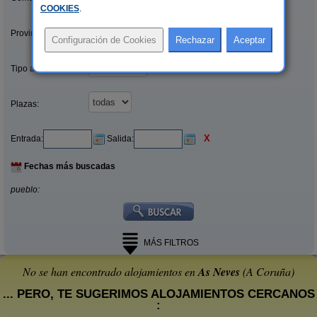
COOKIES
.
Provincias/Islas:
Tipo alquiler:
Plazas:
X
Entrada:
Salida:
Fechas más buscadas
pueblo:
MÁS FILTROS
No se han encontrado alojamientos en
As Neves
(A Coruña)
... PERO, TE SUGERIMOS ALOJAMIENTOS CERCANOS
: