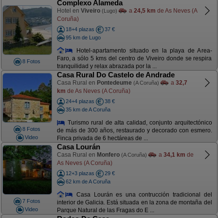
Complexo Alameda
Hotel en
Viveiro
a
24,5 km
de As Neves (A
(Lugo)
Coruña)
18+4 plazas
37 €
95 km de Lugo
Hotel-apartamento situado en la playa de Area-
Faro, a sólo 5 kms del centro de Viveiro donde se respira
8 Fotos
tranquilidad y relax abrazada por la ...
Casa Rural Do Castelo de Andrade
Casa Rural en
Pontedeume
a
32,7
(A Coruña)
km
de As Neves (A Coruña)
24+4 plazas
38 €
35 km de A Coruña
Turismo rural de alta calidad, conjunto arquitectónico
8 Fotos
de más de 300 años, restaurado y decorado con esmero.
Video
Finca privada de 6 hectáreas de ...
Casa Lourán
Casa Rural en
Monfero
a
34,1 km
de
(A Coruña)
As Neves (A Coruña)
12+3 plazas
29 €
62 km de A Coruña
Casa Lourán es una contrucción tradicional del
7 Fotos
interior de Galicia. Está situada en la zona de montaña del
Video
Parque Natural de las Fragas do E ...