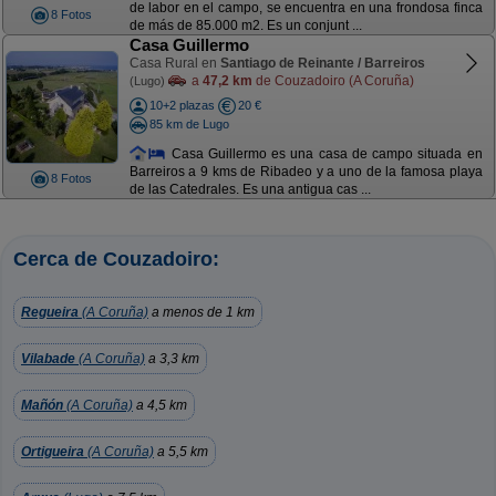
de labor en el campo, se encuentra en una frondosa finca
8 Fotos
de más de 85.000 m2. Es un conjunt ...
Casa Guillermo
Casa Rural en
Santiago de Reinante / Barreiros
a
47,2 km
de Couzadoiro (A Coruña)
(Lugo)
10+2 plazas
20 €
85 km de Lugo
Casa Guillermo es una casa de campo situada en
Barreiros a 9 kms de Ribadeo y a uno de la famosa playa
8 Fotos
de las Catedrales. Es una antigua cas ...
Cerca de Couzadoiro:
Regueira
(A Coruña)
a menos de 1 km
Vilabade
(A Coruña)
a 3,3 km
Mañón
(A Coruña)
a 4,5 km
Ortigueira
(A Coruña)
a 5,5 km