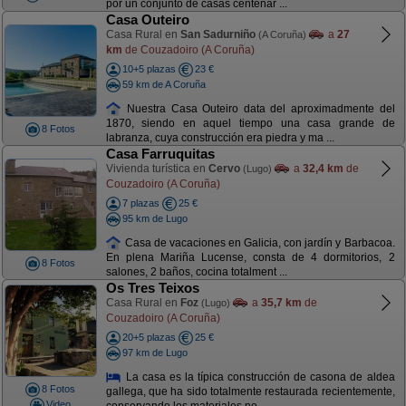
por un conjunto de casas centenar ...
Casa Outeiro
Casa Rural en
San Sadurniño
a
27
(A Coruña)
km
de Couzadoiro (A Coruña)
10+5 plazas
23 €
59 km de A Coruña
Nuestra Casa Outeiro data del aproximadmente del
1870, siendo en aquel tiempo una casa grande de
8 Fotos
labranza, cuya construcción era piedra y ma ...
Casa Farruquitas
Vivienda turística en
Cervo
a
32,4 km
de
(Lugo)
Couzadoiro (A Coruña)
7 plazas
25 €
95 km de Lugo
Casa de vacaciones en Galicia, con jardín y Barbacoa.
En plena Mariña Lucense, consta de 4 dormitorios, 2
8 Fotos
salones, 2 baños, cocina totalment ...
Os Tres Teixos
Casa Rural en
Foz
a
35,7 km
de
(Lugo)
Couzadoiro (A Coruña)
20+5 plazas
25 €
97 km de Lugo
La casa es la típica construcción de casona de aldea
8 Fotos
gallega, que ha sido totalmente restaurada recientemente,
Video