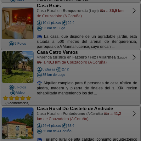
conservando los materiales no ...
Casa Brais
Casa Rural en
Benquerencia
a
36,9 km
(Lugo)
de Couzadoiro (A Coruña)
10+1 plazas
22 €
93 km de Lugo
La casa, que dispone de un agradable jardín, está
situada a 500 metros del arenal de Benquerencia,
8 Fotos
parroquia de A Mariña lucense, cuyo encan ...
Casa Catro Ventos
Vivienda turística en
Fazouro / Foz / Villarmea
(Lugo)
a
40,3 km
de Couzadoiro (A Coruña)
8 plazas
27 €
85 km de Lugo
Alquiler completo para 8 personas de casa rústica de
8 Fotos
piedra, madera y pizarra de finales del s. XIX, recien
Video
rehabilitada manteniendo los det ...
(3 comentarios)
Casa Rural Do Castelo de Andrade
Casa Rural en
Pontedeume
a
41,2
(A Coruña)
km
de Couzadoiro (A Coruña)
24+4 plazas
38 €
35 km de A Coruña
Turismo rural de alta calidad, conjunto arquitectónico