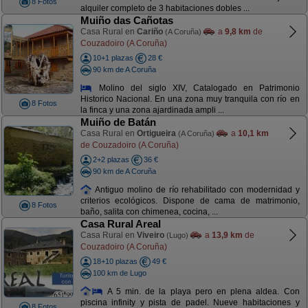
8 Fotos
alquiler completo de 3 habitaciones dobles ...
Muiño das Cañotas
Casa Rural en
Cariño
a
9,8 km
de
(A Coruña)
Couzadoiro (A Coruña)
10+1 plazas
28 €
90 km de A Coruña
Molino del siglo XIV, Catalogado en Patrimonio
Historico Nacional. En una zona muy tranquila con río en
8 Fotos
la finca y una zona ajardinada ampli ...
Muiño de Batán
Casa Rural en
Ortigueira
a
10,1 km
(A Coruña)
de Couzadoiro (A Coruña)
2+2 plazas
36 €
90 km de A Coruña
Antiguo molino de río rehabilitado con modernidad y
criterios ecológicos. Dispone de cama de matrimonio,
8 Fotos
baño, salita con chimenea, cocina, ...
Casa Rural Areal
Casa Rural en
Viveiro
a
13,9 km
de
(Lugo)
Couzadoiro (A Coruña)
18+10 plazas
49 €
100 km de Lugo
A 5 min. de la playa pero en plena aldea. Con
piscina infinity y pista de padel. Nueve habitaciones y
8 Fotos