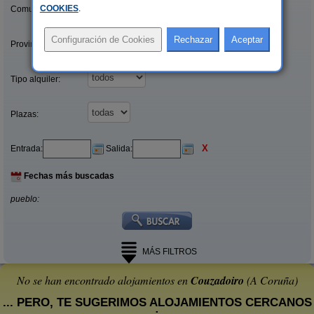
COOKIES
.
Comunidades:
Provincias/Islas:
Tipo alquiler:
Plazas:
X
Entrada:
Salida:
Fechas más buscadas
pueblo:
MÁS FILTROS
No se han encontrado alojamientos en
Couzadoiro
(A Coruña)
... PERO, TE SUGERIMOS ALOJAMIENTOS CERCANOS
: