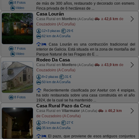
8 Fotos
de más de 300 años, restaurado y decorado con esmero.
Video
Finca privada de 6 hectáreas de ...
Casa Lourán
Casa Rural en
Monfero
a
42,6 km
de
(A Coruña)
Couzadoiro (A Coruña)
12+3 plazas
29 €
62 km de A Coruña
Casa Lourán es una contrucción tradicional del
7 Fotos
interior de Galicia. Está situada en la zona de montaña del
Video
Parque Natural de las Fragas do E ...
Rodeo Da Casa
Casa Rural en
Monfero
a
43,9 km
de
(A Coruña)
Couzadoiro (A Coruña)
8+2 plazas
31 €
50 km de A Coruña
Recientemente clasificada por Asetur con 4 espigas,
ha sido restaurada sobre una casa construida en el año
8 Fotos
1924, de la cual se ha mantenido ...
Casa Rural Pazo da Cruz
Casa Rural en
Vilarmaior
a
46,2 km
(A Coruña)
de Couzadoiro (A Coruña)
25+3 plazas
27 €
35 km de A Coruña
El pazo, que proviene de esos antiguos conjuntos