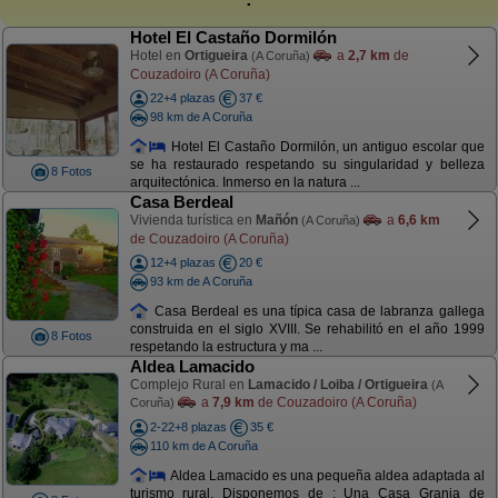
Hotel El Castaño Dormilón
Hotel en
Ortigueira
a
2,7 km
de
(A Coruña)
Couzadoiro (A Coruña)
22+4 plazas
37 €
98 km de A Coruña
Hotel El Castaño Dormilón, un antiguo escolar que
se ha restaurado respetando su singularidad y belleza
8 Fotos
arquitectónica. Inmerso en la natura ...
Casa Berdeal
Vivienda turística en
Mañón
a
6,6 km
(A Coruña)
de Couzadoiro (A Coruña)
12+4 plazas
20 €
93 km de A Coruña
Casa Berdeal es una típica casa de labranza gallega
construida en el siglo XVIII. Se rehabilitó en el año 1999
8 Fotos
respetando la estructura y ma ...
Aldea Lamacido
Complejo Rural en
Lamacido / Loiba / Ortigueira
(A
a
7,9 km
de Couzadoiro (A Coruña)
Coruña)
2-22+8 plazas
35 €
110 km de A Coruña
Aldea Lamacido es una pequeña aldea adaptada al
turismo rural. Disponemos de : Una Casa Granja de