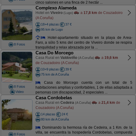
cinco salones en una finca de 2 hectár ...
Complexo Alameda
Hotel en
Viveiro
a
17,8 km
de Couzadoiro
(Lugo)
(A Coruña)
18+4 plazas
37 €
95 km de Lugo
Hotel-apartamento situado en la playa de Area-
Faro, a sólo 5 kms del centro de Viveiro donde se respira
8 Fotos
tranquilidad y relax abrazada por la ...
Casa Do Morcego
Casa Rural en
Valdoviño
a
19,6 km
(A Coruña)
de Couzadoiro (A Coruña)
10+9 plazas
39 €
75 km de A Coruña
Casa do Morcego cuenta con un total de 5
8 Fotos
habitaciones amplias y confortables, 1 de ellas adaptada a
Video
personas con discapacidad, 2 especiales ...
Casa Cordobelas
Casa Rural en
Cedeira
a
21,4 km
de
(A Coruña)
Couzadoiro (A Coruña)
14 plazas
24 €
80 km de A Coruña
Dominando la hermosa ría de Cedeira, a 1 Km. de la
villa, se encuentra la hospedería Cordobelas, compuesta
8 Fotos