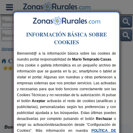
INFORMACIÓN BÁSICA SOBRE
COOKIES
Alojamientos
>
Galicia
>
A Coruña
> Couzadoiro
Bienvenid@ a la información básica sobre las cookies de
Casas Rurales cerca de Couzadoiro
nuestro portal responsabilidad de
Mario Temprado Casas
.
Una cookie o galleta informática es un pequeño archivo de
información que se guarda en tu pc, smartphone o tablet al
visitar el portal. Algunas son nuestras y otras pertenecen a
empresas externas que nos prestan servicios. Las activadas
y necesarias para que todo funcione correctamente son las
Cookies Técnicas y no necesitan de tu autorización. Al pulsar
el botón
Aceptar
activarás el resto de cookies (analíticas y
publicitarias), personalizadas según tus preferencias y con
O Xastre de Anos
rs.
8-16 pers.
 €
30 €
publicidad ajustada a tus búsquedas. Estas últimas puedes
Lugar de Anos (A Coruña)
desde
desactivarlas por completo pulsando el botón
Rechazar
o
elegir su activación/desactivación desde “Configuración de
Buscar
Cookies”. Más información en nuestra
POLÍTICA DE