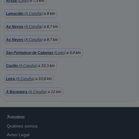
Arxua
(Lugo)
a 7,5 km
Lamacido
(A Coruña)
a 8 km
As Neves
(A Coruña)
a 8,7 km
As Neves
(A Coruña)
a 8,7 km
San Pantaleon de Cabanas
(Lugo)
a 9,4 km
Cariño
(A Coruña)
a 10,3 km
Leira
(A Coruña)
a 10,8 km
A Barqueira
(A Coruña)
a 12 km
Nosotros
Quiénes somos
Aviso Legal