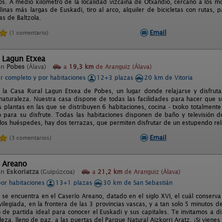
os. A medio kilómetro de la localidad vizcaina de Otxandio, cercano a los 
rolinas más largas de Euskadi, tiro al arco, alquiler de bicicletas con rutas
as de Baltzola.
Email
(1 comentario)
 Lagun Etxea
en
Pobes
(Álava)
a
19,3 km
de Aranguiz (Álava)
er completo y por habitaciones
12+3 plazas
20 km de Vitoria
 la Casa Rural Lagun Etxea de Pobes, un lugar donde relajarse y disfrut
aturaleza. Nuestra casa dispone de todas las facilidades para hacer que s
s plantas en las que se distribuyen 6 habitaciones, cocina - txoko totalmen
o para su disfrute. Todas las habitaciones disponen de baño y televisión de
 los huéspedes, hay dos terrazas, que permiten disfrutar de un estupendo re
Email
(3 comentarios)
l Areano
en
Eskoriatza
(Guipúzcoa)
a
21,2 km
de Aranguiz (Álava)
por habitaciones
13+1 plazas
30 km de San Sebastián
 se encuentra en el Caserío Areano, datado en el siglo XVI, el cuál conserva
vilegiada, en la frontera de las 3 provincias vascas, y a tan solo 5 minutos 
 de partida ideal para conocer el Euskadi y sus capitales. Te invitamos a d
leza, lleno de paz, a las puertas del Parque Natural Aizkorri Aratz. ¡Si vienes