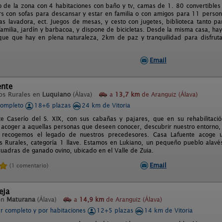
co de la zona con 4 habitaciones con baño y tv, camas de 1. 80 convertibl
s con sofas para descansar y estar en familia o con amigos para 11 person
llas lavadora, ect. Juegos de mesas, y cesto con jugetes, biblioteca tanto p
familia, jardín y barbacoa, y dispone de bicicletas. Desde la misma casa, hay
que que hay en plena naturaleza, 2km de paz y tranquilidad para disfrut
Email
ente
os Rurales en
Luquiano
(Álava)
a
13,7 km
de Aranguiz (Álava)
completo
18+6 plazas
24 km de Vitoria
e Caserío del S. XIX, con sus cabañas y pajares, que en su rehabilitaci
 acoger a aquellas personas que deseen conocer, descubrir nuestro entorno, 
recogemos el legado de nuestros precedesores. Casa Lafuente acoge u
 Rurales, categoría 1 llave. Estamos en Lukiano, un pequeño pueblo alav
cuadras de ganado ovino, ubicado en el Valle de Zuia.
Email
(1 comentario)
eja
en
Maturana
(Álava)
a
14,9 km
de Aranguiz (Álava)
er completo y por habitaciones
12+5 plazas
14 km de Vitoria