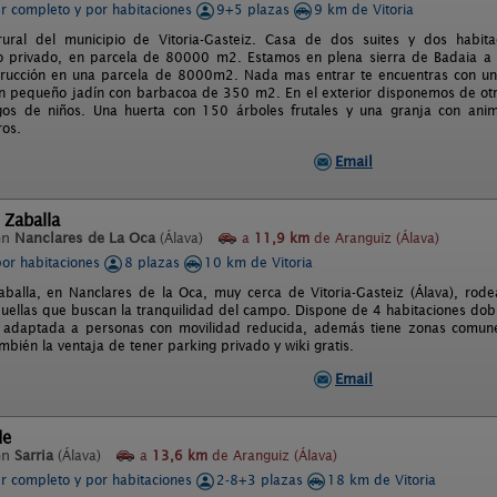
er completo y por habitaciones
9+5 plazas
9 km de Vitoria
rural del municipio de Vitoria-Gasteiz. Casa de dos suites y dos habit
 privado, en parcela de 80000 m2. Estamos en plena sierra de Badaia a 9
trucción en una parcela de 8000m2. Nada mas entrar te encuentras con un
un pequeño jadín con barbacoa de 350 m2. En el exterior disponemos de otr
egos de niños. Una huerta con 150 árboles frutales y una granja con ani
ros.
Email
 Zaballa
en
Nanclares de La Oca
(Álava)
a
11,9 km
de Aranguiz (Álava)
por habitaciones
8 plazas
10 km de Vitoria
aballa, en Nanclares de la Oca, muy cerca de Vitoria-Gasteiz (Álava), rod
quellas que buscan la tranquilidad del campo. Dispone de 4 habitaciones dobl
s adaptada a personas con movilidad reducida, además tiene zonas comune
bién la ventaja de tener parking privado y wiki gratis.
Email
de
en
Sarria
(Álava)
a
13,6 km
de Aranguiz (Álava)
er completo y por habitaciones
2-8+3 plazas
18 km de Vitoria