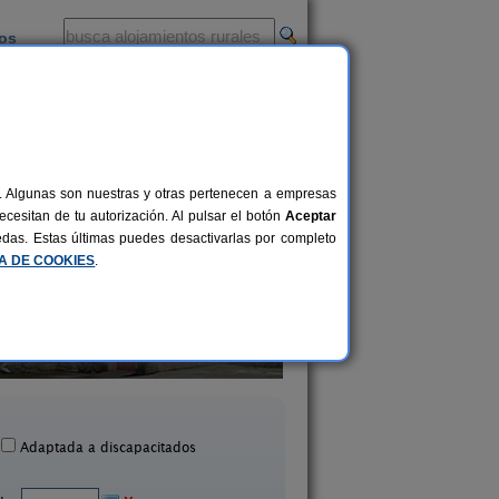
ios
-
al. Algunas son nuestras y otras pertenecen a empresas
cesitan de tu autorización. Al pulsar el botón
Aceptar
uedas. Estas últimas puedes desactivarlas por completo
CA DE COOKIES
.
Araiko Etxea
La Casa Vieja
16+2 pers.
20 €
Tuyo (Álava)
Maturana (Álava)
desde
Adaptada a discapacitados