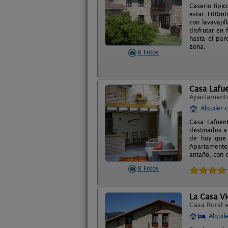
Caserio típi
estar 100mtr
con lavavaji
disfrutar en 
hasta el par
zona.
8 Fotos
Casa Lafu
Apartament
Alquiler 
Casa Lafuent
destinados a
de hoy que 
Apartamentos
antaño, con 
8 Fotos
La Casa Vi
Casa Rural 
Alquil