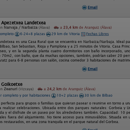
Email
l Apezetxea Landetxea
en
Narvaja / Narbaiza
(Álava)
a
23,4 km
de Aranguiz (Álava)
completo
6-24+8 plazas
29 km de Vitoria
Fechas Libres
ndetxea es una Casa Rural que se encuentra en Narbaiza/Narbaja. Ideal par
ilbao, San Sebastian, Rioja y Pamplona y a 25 minutos de Vitoria. Casa Princip
eo, y en la segunda planta cuatro dormitorios con baño incorporado, uno 
e 70m2, con baño, que da muchas opciones, también, podrían caber 20 per
Aratz para 6-8 personas con salón, cocina comedor 3 habitaciones de matrim
Email
l Goikoetxe
en
Zeanuri
(Vizcaya)
a
24,2 km
de Aranguiz (Álava)
er completo y por habitaciones
10+2 plazas
30 km de Bilbao
 perfecta para grupos o familias que quieran pasear o reunirse en torno a u
 realizar celebraciones. Ubicada entre dos parques naturales: Gorbeia y Urk
da y el disfrute de un paseo por los alrededores también. Capacidad: 10 per
les fuera del alojamiento. No tiene acceso para minusválidos. Situada en 
ios restaurados, en una zona tranquila en el parque natural del Gorbea.