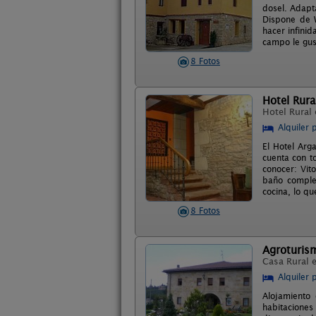
dosel. Adapt
Dispone de W
hacer infini
campo le gus
8 Fotos
Hotel Rura
Hotel Rural
Alquiler 
El Hotel Arg
cuenta con t
conocer: Vit
baño complet
cocina, lo qu
8 Fotos
Agroturism
Casa Rural 
Alquiler 
Alojamiento 
habitaciones