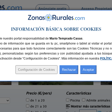
Anúnciate gratis
Acceso Propietar
Busca por pueblo
INFORMACIÓN BÁSICA SOBRE COOKIES
z
 de Aranguiz
de nuestro portal responsabilidad de
Mario Temprado Casas
.
o de información que se guarda en tu pc, smartphone o tablet al visitar el port
ecesarias para que todo funcione correctamente son las Cookies Técnicas y no ne
rias), personalizadas según tus preferencias y con publicidad ajustada a tus búsq
sactivación desde “Configuración de Cookies”. Más información en nuestra
POLÍTI
Gorbea Bide
6 pers.
2-8+3 pers.
25 €
24 €
Sarria (Álava)
e
desde
Precio (€/pers)
Características
de 1 a 20
Piscina
Admite animales
de 21 a 30
Mostrar más características