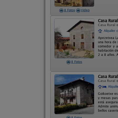
8 Fotos
Video
Casa Rura
Casa Rural 
Alquiler 
Apezetxea La
una hora de B
comedor y as
habitación d
2 a 8 años. 
8 Fotos
Casa Rura
Casa Rural 
Alquil
Goikoetxe es
y mesas para
está asegura
Admite anima
bellos caser
8 Fotos