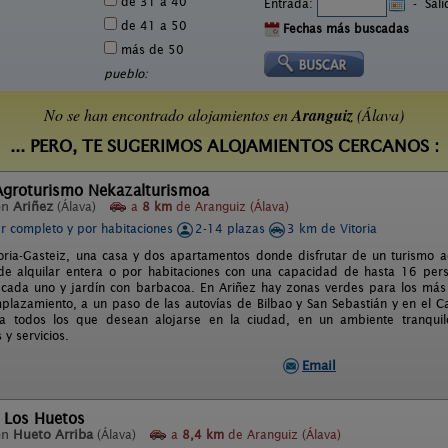
de 31 a 40
Entrada:
-
Sal
de 41 a 50
Fechas más buscadas
más de 50
pueblo:
No se han encontrado alojamientos en
Aranguiz
(Álava)
... PERO, TE SUGERIMOS ALOJAMIENTOS CERCANOS :
Agroturismo Nekazalturismoa
en
Ariñez
(Álava)
a
8 km
de Aranguiz (Álava)
er completo y por habitaciones
2-14 plazas
3 km de Vitoria
oria-Gasteiz, una casa y dos apartamentos donde disfrutar de un turismo ac
de alquilar entera o por habitaciones con una capacidad de hasta 16 per
 cada uno y jardín con barbacoa. En Ariñez hay zonas verdes para los más
plazamiento, a un paso de las autovías de Bilbao y San Sebastián y en el Ca
ra todos los que desean alojarse en la ciudad, en un ambiente tranqui
y servicios.
Email
l Los Huetos
en
Hueto Arriba
(Álava)
a
8,4 km
de Aranguiz (Álava)