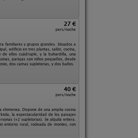
27 €
pers/noche
a familiares y grupos grandes. Situados a
al, edificio en tres plantas, salón, cocina,
de ellos cuádruple, y la buhardilla, una
sonas, parejas con niños pequeños, desde
onio, dos camas supletorias, y dos baños.
40 €
pers/noche
na chimenea. Dispone de una amplia cocina
iola, la espectacularidad de los paisajes
sonas (+2 supletorias). Se alquila entera.
un entorno rural, rodeada de montes, con