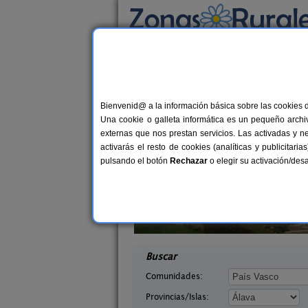
Busca por alojamiento
Alojamientos
>
País Vasco
>
Álava
> Arangui
Casas Rurales cerca
Bienvenid@ a la información básica sobre las cookies 
Una cookie o galleta informática es un pequeño archiv
externas que nos prestan servicios. Las activadas y n
activarás el resto de cookies (analíticas y publicita
pulsando el botón
Rechazar
o elegir su activación/de
cana
Agroturismo El Txakoli
3-5+1 pers.
3-
50 €
Álava)
Amurrio (Álava)
desde
desd
Buscar
Comunidades:
Provincias/Islas: