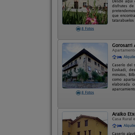
Desde aquí 
disfrutes d
pretendemos 
que encontra
tatarabuelos
8 Fotos
Gorosarri
Apartament
Alquil
Caserío del 
Euskadi, de
minutos, Bil
como aparta
elaborada c
aparcamiento
8 Fotos
Araiko Etx
Casa Rural 
Alquil
Caserío alav