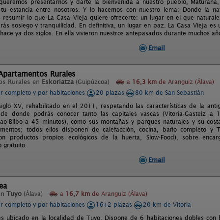
queremos presentarnos y darte la bienvenida a nuestro pueblo, Maturana,
e tu estancia entre nosotros. Y lo hacemos con nuestro lema: Donde la n
resumir lo que La Casa Vieja quiere ofrecerte: un lugar en el que naturale
rás sosiego y tranquilidad. En definitiva, un lugar en paz. La Casa Vieja es 
 hace ya dos siglos. En ella vivieron nuestros antepasados durante muchos añ
Email
 Apartamentos Rurales
os Rurales en
Eskoriatza
(Guipúzcoa)
a
16,3 km
de Aranguiz (Álava)
er completo y por habitaciones
20 plazas
80 km de San Sebastián
siglo XV, rehabilitado en el 2011, respetando las características de la ant
sde donde podrás conocer tanto las capitales vascas (Vitoria-Gasteiz a 
bao-Bilbo a 45 minutos), como sus montañas y parques naturales y su costa.
mentos; todos ellos disponen de calefacción, cocina, baño completo y 
on productos propios ecológicos de la huerta, Slow-Food), sobre encar
 gratuito.
Email
ea
en
Tuyo
(Álava)
a
16,7 km
de Aranguiz (Álava)
er completo y por habitaciones
16+2 plazas
20 km de Vitoria
és ubicado en la localidad de Tuyo. Dispone de 6 habitaciones dobles con 