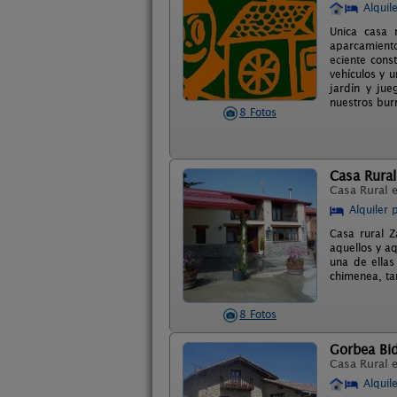
Alquil
Unica casa 
aparcamiento
eciente cons
vehículos y 
jardín y ju
nuestros bur
8 Fotos
Casa Rural
Casa Rural 
Alquiler 
Casa rural Z
aquellos y a
una de ella
chimenea, tam
8 Fotos
Gorbea Bi
Casa Rural 
Alquil