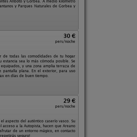
montes Anboto y Gorbea. A medio kilómetro
, pantanos y Parques Naturales de Gorbea y
30 €
pers/noche
ar de todas las comodidades de tu hogar
u estancia sea lo más cómoda posible. Se
te equipados, y una zona amplia terraza de
 pantalla plana. En el exterior, para uso
lax en días de buen tiempo.
29 €
pers/noche
 el aspecto del auténtico caserío vasco. Su
del acceso a la Autopista, hacen que Areano
isfrutar de un entorno mágico, en contacto
 repetirás seguro!