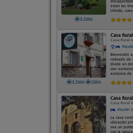
discapacitad
estan las ti
Urkiola, cuev
8 Fotos
Casa Rural
Casa Rural 
Alquil
Bienvenido a
rodeado de n
divide en do
uso exclusiv
exclusivo de
8 Fotos
Video
Casa Rura
Casa Rural 
Alquiler 
La casa rural
ubicación pri
sea un punto
con la natura