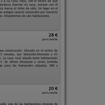
 y a La Casa Vieja, con el deseo de que
aturaleza duerme en casa, porque con él
za marca el ritmo de vida. Un lugar en el
un antiguo caserío construido por nuestros
os. Disponemos de seis habitaciones.
28 €
pers/noche
igua construcción. Ubicado en el centro de
15 minutos, San Sebastián-Donostia a 45
 La casa rural alquila tanto habitaciones
TV. Se ofrece desayuno y cenas (comida
go para los huéspedes alojados. Wifi y
20 €
pers/noche
baño, una de las habitaciones dispone de