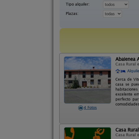
Tipo alquiler:
Plazas:
Abaienea 
Casa Rural 
Alquil
Cerca de Vit
casa se pue
habitaciones
excelente em
perfecto pa
comodidades 
4 Fotos
Casa Rura
Casa Rural 