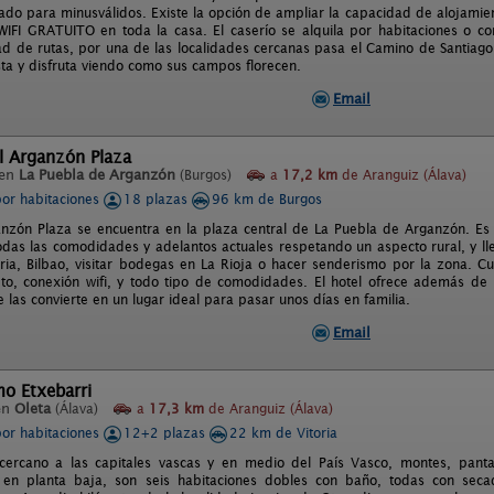
ado para minusválidos. Existe la opción de ampliar la capacidad de alojamie
IFI GRATUITO en toda la casa. El caserío se alquila por habitaciones o c
dad de rutas, por una de las localidades cercanas pasa el Camino de Santiago.
ta y disfruta viendo como sus campos florecen.
Email
l Arganzón Plaza
 en
La Puebla de Arganzón
(Burgos)
a
17,2 km
de Aranguiz (Álava)
por habitaciones
18 plazas
96 km de Burgos
anzón Plaza se encuentra en la plaza central de La Puebla de Arganzón. Es un
odas las comodidades y adelantos actuales respetando un aspecto rural, y ll
oria, Bilbao, visitar bodegas en La Rioja o hacer senderismo por la zona. 
o, conexión wifi, y todo tipo de comodidades. El hotel ofrece además de
e las convierte en un lugar ideal para pasar unos días en familia.
Email
o Etxebarri
en
Oleta
(Álava)
a
17,3 km
de Aranguiz (Álava)
por habitaciones
12+2 plazas
22 km de Vitoria
cercano a las capitales vascas y en medio del País Vasco, montes, panta
 en planta baja, son seis habitaciones dobles con baño, todas con secad