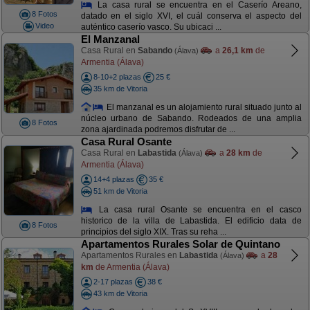
La casa rural se encuentra en el Caserío Areano,
8 Fotos
datado en el siglo XVI, el cuál conserva el aspecto del
Video
auténtico caserío vasco. Su ubicaci ...
El Manzanal
Casa Rural en
Sabando
a
26,1 km
de
(Álava)
Armentia (Álava)
8-10+2 plazas
25 €
35 km de Vitoria
El manzanal es un alojamiento rural situado junto al
núcleo urbano de Sabando. Rodeados de una amplia
8 Fotos
zona ajardinada podremos disfrutar de ...
Casa Rural Osante
Casa Rural en
Labastida
a
28 km
de
(Álava)
Armentia (Álava)
14+4 plazas
35 €
51 km de Vitoria
La casa rural Osante se encuentra en el casco
historico de la villa de Labastida. El edificio data de
8 Fotos
principios del siglo XIX. Tras su reha ...
Apartamentos Rurales Solar de Quintano
Apartamentos Rurales en
Labastida
a
28
(Álava)
km
de Armentia (Álava)
2-17 plazas
38 €
43 km de Vitoria