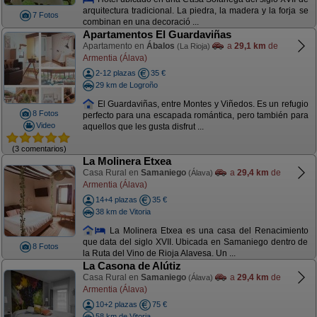
arquitectura tradicional. La piedra, la madera y la forja se
7 Fotos
combinan en una decoració ...
Apartamentos El Guardaviñas
Apartamento en
Ábalos
a
29,1 km
de
(La Rioja)
Armentia (Álava)
2-12 plazas
35 €
29 km de Logroño
El Guardaviñas, entre Montes y Viñedos. Es un refugio
8 Fotos
perfecto para una escapada romántica, pero también para
Video
aquellos que les gusta disfrut ...
(3 comentarios)
La Molinera Etxea
Casa Rural en
Samaniego
a
29,4 km
de
(Álava)
Armentia (Álava)
14+4 plazas
35 €
38 km de Vitoria
La Molinera Etxea es una casa del Renacimiento
que data del siglo XVII. Ubicada en Samaniego dentro de
8 Fotos
la Ruta del Vino de Rioja Alavesa. Un ...
La Casona de Alútiz
Casa Rural en
Samaniego
a
29,4 km
de
(Álava)
Armentia (Álava)
10+2 plazas
75 €
58 km de Vitoria