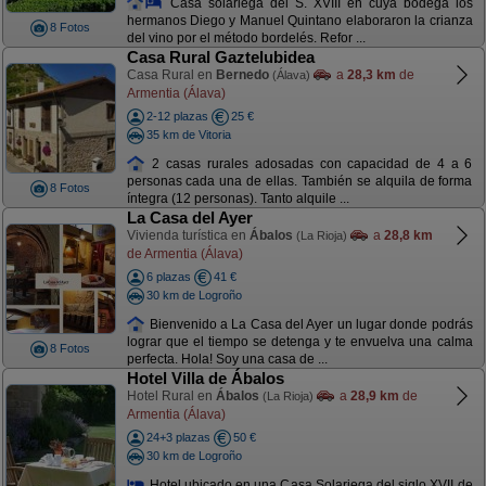
Casa solariega del S. XVIII en cuya bodega los
hermanos Diego y Manuel Quintano elaboraron la crianza
8 Fotos
del vino por el método bordelés. Refor ...
Casa Rural Gaztelubidea
Casa Rural en
Bernedo
a
28,3 km
de
(Álava)
Armentia (Álava)
2-12 plazas
25 €
35 km de Vitoria
2 casas rurales adosadas con capacidad de 4 a 6
personas cada una de ellas. También se alquila de forma
8 Fotos
íntegra (12 personas). Tanto alquile ...
La Casa del Ayer
Vivienda turística en
Ábalos
a
28,8 km
(La Rioja)
de Armentia (Álava)
6 plazas
41 €
30 km de Logroño
Bienvenido a La Casa del Ayer un lugar donde podrás
lograr que el tiempo se detenga y te envuelva una calma
8 Fotos
perfecta. Hola! Soy una casa de ...
Hotel Villa de Ábalos
Hotel Rural en
Ábalos
a
28,9 km
de
(La Rioja)
Armentia (Álava)
24+3 plazas
50 €
30 km de Logroño
Hotel ubicado en una Casa Solariega del siglo XVII de