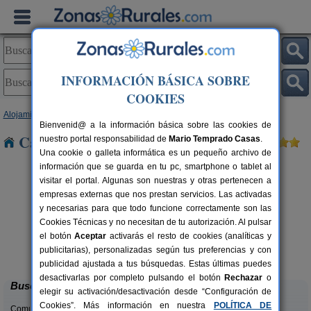
INFORMACIÓN BÁSICA SOBRE
COOKIES
Alojamientos
>
País Vasco
>
Álava
> Armentia
Bienvenid@ a la información básica sobre las cookies de
Casas Rurales cerca de Armentia
nuestro portal responsabilidad de
Mario Temprado Casas
.
Una cookie o galleta informática es un pequeño archivo de
información que se guarda en tu pc, smartphone o tablet al
visitar el portal. Algunas son nuestras y otras pertenecen a
empresas externas que nos prestan servicios. Las activadas
y necesarias para que todo funcione correctamente son las
Cookies Técnicas y no necesitan de tu autorización. Al pulsar
el botón
Aceptar
activarás el resto de cookies (analíticas y
Casa Rural Los Huetos
rs.
9+5 pers.
publicitarias), personalizadas según tus preferencias y con
 €
29 €
Hueto Arriba (Álava)
desde
publicidad ajustada a tus búsquedas. Estas últimas puedes
desactivarlas por completo pulsando el botón
Rechazar
o
Buscar
elegir su activación/desactivación desde “Configuración de
Cookies”. Más información en nuestra
POLÍTICA DE
Comunidades: