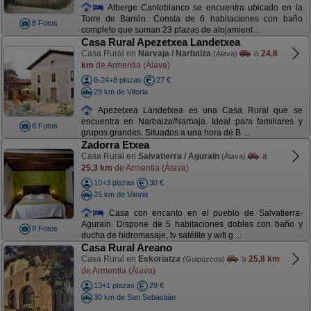
Alberge Cantoblanco se encuentra ubicado en la
Torre de Barrón. Consta de 6 habitaciones con baño
8 Fotos
completo que suman 23 plazas de alojamient ...
Casa Rural Apezetxea Landetxea
Casa Rural en
Narvaja / Narbaiza
a
24,8
(Álava)
km
de Armentia (Álava)
6-24+8 plazas
27 €
29 km de Vitoria
Apezetxea Landetxea es una Casa Rural que se
encuentra en Narbaiza/Narbaja. Ideal para familiares y
8 Fotos
grupos grandes. Situados a una hora de B ...
Zadorra Etxea
Casa Rural en
Salvatierra / Agurain
a
(Álava)
25,3 km
de Armentia (Álava)
10+3 plazas
30 €
25 km de Vitoria
Casa con encanto en el pueblo de Salvatierra-
Agurain. Dispone de 5 habitaciones dobles con baño y
8 Fotos
ducha de hidromasaje, tv satélite y wifi g ...
Casa Rural Areano
Casa Rural en
Eskoriatza
a
25,8 km
(Guipúzcoa)
de Armentia (Álava)
13+1 plazas
29 €
30 km de San Sebastián