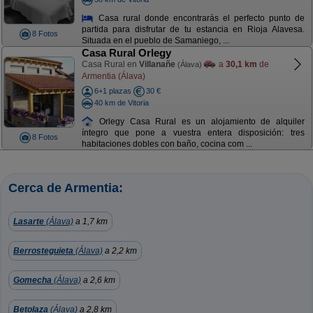
Casa rural donde encontrarás el perfecto punto de
partida para disfrutar de tu estancia en Rioja Alavesa.
8 Fotos
Situada en el pueblo de Samaniego, ...
Casa Rural Orlegy
Casa Rural en
Villanañe
a
30,1 km
de
(Álava)
Armentia (Álava)
6+1 plazas
30 €
40 km de Vitoria
Orlegy Casa Rural es un alojamiento de alquiler
íntegro que pone a vuestra entera disposición: tres
8 Fotos
habitaciones dobles con baño, cocina com ...
Cerca de Armentia:
Lasarte
(Álava)
a 1,7 km
Berrosteguieta
(Álava)
a 2,2 km
Gomecha
(Álava)
a 2,6 km
Betolaza
(Álava)
a 2,8 km