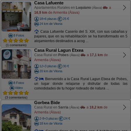
Casa Lafuente
Apartamentos Rurales en
Luquiano
a
(Álava)
16,9 km
de Armentia (Álava)
18+6 plazas
25 €
24 km de Vitoria
Casa Lafuente Caserío del S. XIX, con sus cabañas y
8 Fotos
pajares, que en su rehabilitación se ha transformado en 5
alojamientos destinados a acog ...
(1 comentario)
Casa Rural Lagun Etxea
Casa Rural en
Pobes
a
17,1 km
de
(Álava)
Armentia (Álava)
12+3 plazas
30 €
20 km de Vitoria
Bienvenido a la Casa Rural Lagun Etxea de Pobes,
8 Fotos
un lugar donde relajarse y disfrutar de todas las
Video
comodidades de tu hogar rodeado de natura ...
(3 comentarios)
Gorbea Bide
Casa Rural en
Sarria
a
18,2 km
de
(Álava)
Armentia (Álava)
2-8+3 plazas
24 €
18 km de Vitoria