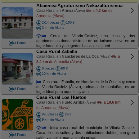
Abaienea Agroturismo Nekazalturismoa
Casa Rural en
Ariñez
a
4,3 km
de
(Álava)
Armentia (Álava)
2-14 plazas
100 €
3 km de Vitoria
Cerca de Vitoria-Gasteiz, una casa y dos
apartamentos donde disfrutar de un turismo activo en un
4 Fotos
lugar tranquilo y acogedor. La casa se pued ...
Casa Rural Zaballa
Casa Rural en
Nanclares de La Oca
a
(Álava)
8,4 km
de Armentia (Álava)
8 plazas
60 €
10 km de Vitoria
Casa rural Zaballa, en Nanclares de la Oca, muy cerca
de Vitoria-Gasteiz (Álava), rodeada de montañas, es un
8 Fotos
lugar ideal para aquellos y aqu ...
Casa Rural Los Huetos
Casa Rural en
Hueto Arriba
a
10,6 km
(Álava)
de Armentia (Álava)
9+5 plazas
29 €
9 km de Vitoria
Unica casa rural del municipio de Vitoria-Gasteiz.
Casa de dos suites y dos habitaciones dobles, con gran
8 Fotos
salón y amplio aparcamiento privad ...