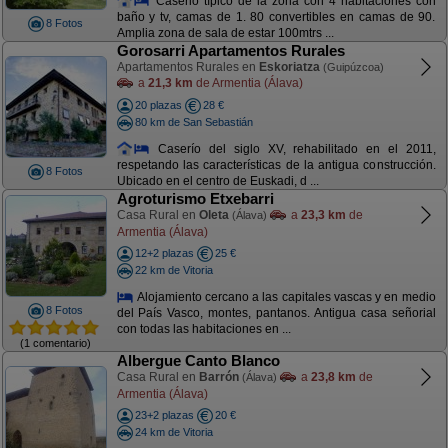
Caserio típico de la zona con 4 habitaciones con
baño y tv, camas de 1. 80 convertibles en camas de 90.
8 Fotos
Amplia zona de sala de estar 100mtrs ...
Gorosarri Apartamentos Rurales
Apartamentos Rurales en
Eskoriatza
(Guipúzcoa)
a
21,3 km
de Armentia (Álava)
20 plazas
28 €
80 km de San Sebastián
Caserío del siglo XV, rehabilitado en el 2011,
respetando las características de la antigua construcción.
8 Fotos
Ubicado en el centro de Euskadi, d ...
Agroturismo Etxebarri
Casa Rural en
Oleta
a
23,3 km
de
(Álava)
Armentia (Álava)
12+2 plazas
25 €
22 km de Vitoria
Alojamiento cercano a las capitales vascas y en medio
8 Fotos
del País Vasco, montes, pantanos. Antigua casa señorial
con todas las habitaciones en ...
(1 comentario)
Albergue Canto Blanco
Casa Rural en
Barrón
a
23,8 km
de
(Álava)
Armentia (Álava)
23+2 plazas
20 €
24 km de Vitoria