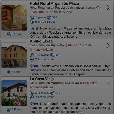
Hotel Rural Arganzón Plaza
Hotel Rural en
La Puebla de Arganzón
(Burgos)
a
12,9 km
de Armentia (Álava)
18 plazas
30 €
96 km de Burgos
El Hotel Arganzón Plaza se encuentra en la plaza
central de La Puebla de Arganzón. Es un edificio del siglo
8 Fotos
XVIII rehabilitado que cuenta co ...
Araiko Etxea
Casa Rural en
Tuyo
a
13,1 km
de
(Álava)
Armentia (Álava)
16+2 plazas
20 €
20 km de Vitoria
Caserío alavés ubicado en la localidad de Tuyo.
Dispone de 6 habitaciones dobles con baño, una de las
8 Fotos
habitaciones dispone de dosel. Adaptad ...
La Casa Vieja
Casa Rural en
Maturana
a
16,5 km
de
(Álava)
Armentia (Álava)
12+5 plazas
43 €
14 km de Vitoria
Desde aquí queremos presentarnos y darte la
bienvenida a nuestro pueblo, Maturana, y a La Casa Vieja,
8 Fotos
con el deseo de que disfrutes de tu es ...