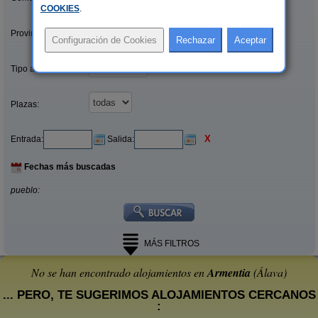
COOKIES
.
Provincias/Islas:
Tipo alquiler:
Plazas:
X
Entrada:
Salida:
Fechas más buscadas
pueblo:
MÁS FILTROS
No se han encontrado alojamientos en
Armentia
(Álava)
... PERO, TE SUGERIMOS ALOJAMIENTOS CERCANOS
: